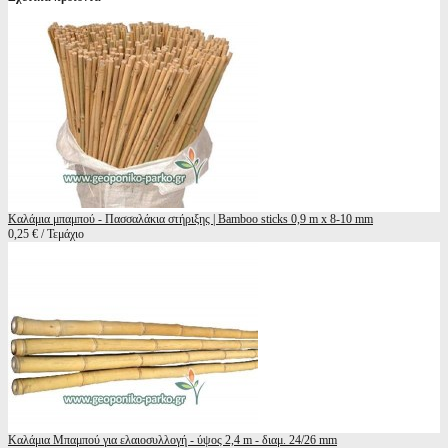
Καλάμια μπαμπού - Πασσαλάκια στήριξης | Bamboo sticks 0,9 m x 8-10 mm
0,25 € / Τεμάχιο
Καλάμια Μπαμπού για ελαιοσυλλογή - ύψος 2,4 m - διαμ. 24/26 mm