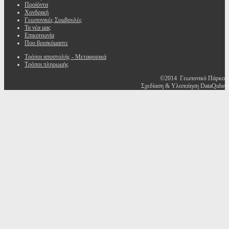
Προϊόντα
Χονδρική
Γεωπονικές Συμβουλές
Τα νέα μας
Επικοινωνία
Που βρισκόμαστε
Τρόποι αποστολής - Μεταφορικά
Τρόποι πληρωμής
©2014 Γεωπονικό Πάρκο
Σχεδίαση & Υλοποίηση DataQube