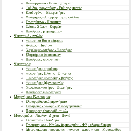
Πολυεργαλεία - Πολυμηχανήματα
Ψαλίδια μπορντούρας - Ευθυγραμμιστές
Κλαδοφάγοι - Εξαερωτήρες
Φυσητήρες - Απορροφητήρες φύλλων
Γαιοτρύπανα - Πλυστικά
Σχίστες Ξύλων - Κορμών
Προσφορές μηχανημάτων
Ψεκαστικά - Αντλίες
Ψεκαστικά Βυτία εδάφους
Αντλίες - Πιεστικά
Νεφελοψεκαστήρες - Θειωτήρες
Εξαρτήματα ψεκαστικών
Προσφορές ψεκαστικών
Ψεκαστήρες
Ψεκαστήρες προπίεσης
Ψεκαστήρες Πλάτης - Επινώτιοι
Ψεκαστήρες μπαταρίας - βενζίνης
Ψεκαστήρες ζιζανιοκτονίας
Νεφελοψεκαστήρες - Θειωτήρες
Προσφορές ψεκαστήρων
Μηχανήματα Ελαιοκομίας
Ελαιοραβδιστικά μηχανήματα
Γεννήτριες - Δυναμό - Μετασχηματιστές
Προσφορές ελαιοραβδιστικών
Μουσαμάδες - Νάυλον - Δίχτυα - Πανιά
Ελαιόπανα - Ελαιόδιχτα
Γαιουφάσματα - Νάυλον θερμοκηπίου - Φίλμ εδαφοκάλυψης
Δίχτυα σκίασης-προστασίας - παγετού - αναρρίχησης - Μουσαμάδες