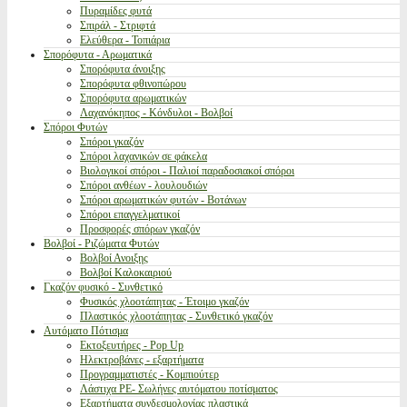
Πυραμίδες φυτά
Σπιράλ - Στριφτά
Ελεύθερα - Τοπιάρια
Σπορόφυτα - Αρωματικά
Σπορόφυτα άνοιξης
Σπορόφυτα φθινοπώρου
Σπορόφυτα αρωματικών
Λαχανόκηπος - Κόνδυλοι - Βολβοί
Σπόροι Φυτών
Σπόροι γκαζόν
Σπόροι λαχανικών σε φάκελα
Βιολογικοί σπόροι - Παλιοί παραδοσιακοί σπόροι
Σπόροι ανθέων - λουλουδιών
Σπόροι αρωματικών φυτών - Βοτάνων
Σπόροι επαγγελματικοί
Προσφορές σπόρων γκαζόν
Βολβοί - Ριζώματα Φυτών
Βολβοί Ανοιξης
Βολβοί Καλοκαιριού
Γκαζόν φυσικό - Συνθετικό
Φυσικός χλοοτάπητας - Έτοιμο γκαζόν
Πλαστικός χλοοτάπητας - Συνθετικό γκαζόν
Αυτόματο Πότισμα
Εκτοξευτήρες - Pop Up
Ηλεκτροβάνες - εξαρτήματα
Προγραμματιστές - Κομπιούτερ
Λάστιχα PE- Σωλήνες αυτόματου ποτίσματος
Εξαρτήματα συνδεσμολογίας πλαστικά