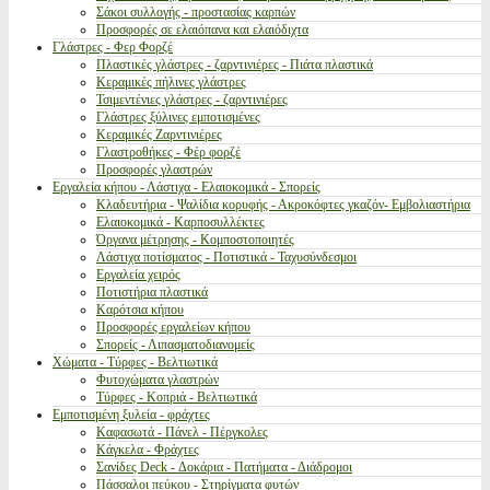
Σάκοι συλλογής - προστασίας καρπών
Προσφορές σε ελαιόπανα και ελαιόδιχτα
Γλάστρες - Φερ Φορζέ
Πλαστικές γλάστρες - ζαρντινιέρες - Πιάτα πλαστικά
Κεραμικές πήλινες γλάστρες
Τσιμεντένιες γλάστρες - ζαρντινιέρες
Γλάστρες ξύλινες εμποτισμένες
Κεραμικές Ζαρντινιέρες
Γλαστροθήκες - Φέρ φορζέ
Προσφορές γλαστρών
Εργαλεία κήπου - Λάστιχα - Ελαιοκομικά - Σπορείς
Κλαδευτήρια - Ψαλίδια κορυφής - Ακροκόφτες γκαζόν- Εμβολιαστήρια
Ελαιοκομικά - Καρποσυλλέκτες
Όργανα μέτρησης - Κομποστοποιητές
Λάστιχα ποτίσματος - Ποτιστικά - Ταχυσύνδεσμοι
Εργαλεία χειρός
Ποτιστήρια πλαστικά
Καρότσια κήπου
Προσφορές εργαλείων κήπου
Σπορείς - Λιπασματοδιανομείς
Χώματα - Τύρφες - Βελτιωτικά
Φυτοχώματα γλαστρών
Τύρφες - Κοπριά - Βελτιωτικά
Εμποτισμένη ξυλεία - φράχτες
Καφασωτά - Πάνελ - Πέργκολες
Κάγκελα - Φράχτες
Σανίδες Deck - Δοκάρια - Πατήματα - Διάδρομοι
Πάσσαλοι πεύκου - Στηρίγματα φυτών