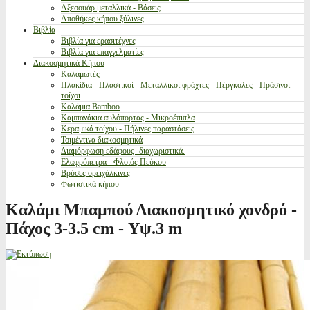
Αξεσουάρ μεταλλικά - Βάσεις
Αποθήκες κήπου ξύλινες
Βιβλία
Βιβλία για ερασιτέχνες
Βιβλία για επαγγελματίες
Διακοσμητικά Κήπου
Καλαμωτές
Πλακίδια - Πλαστικοί - Μεταλλικοί φράχτες - Πέργκολες - Πράσινοι
τοίχοι
Καλάμια Bamboo
Καμπανάκια αυλόπορτας - Μικροέπιπλα
Κεραμικά τοίχου - Πήλινες παραστάσεις
Τσιμέντινα διακοσμητικά
Διαμόρφωση εδάφους -διαχωριστικά.
Ελαφρόπετρα - Φλοιός Πεύκου
Βρύσες ορειχάλκινες
Φωτιστικά κήπου
Καλάμι Μπαμπού Διακοσμητικό χονδρό -
Πάχος 3-3.5 cm - Υψ.3 m