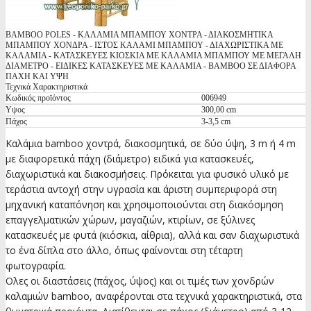
BAMBOO POLES - ΚΑΛΑΜΙΑ ΜΠΑΜΠΟΥ ΧΟΝΤΡΑ - ΔΙΑΚΟΣΜΗΤΙΚΑ
ΜΠΑΜΠΟΥ ΧΟΝΔΡΑ - ΙΣΤΟΣ ΚΑΛΑΜΙ ΜΠΑΜΠΟΥ - ΔΙΑΧΩΡΙΣΤΙΚΑ ΜΕ
ΚΑΛΑΜΙΑ - ΚΑΤΑΣΚΕΥΕΣ ΚΙΟΣΚΙΑ ΜΕ ΚΑΛΑΜΙΑ ΜΠΑΜΠΟΥ ΜΕ ΜΕΓΑΛΗ
ΔΙΑΜΕΤΡΟ - ΕΙΔΙΚΕΣ ΚΑΤΑΣΚΕΥΕΣ ΜΕ ΚΑΛΑΜΙΑ - BAMBOO ΣΕ ΔΙΑΦΟΡΑ
ΠΑΧΗ ΚΑΙ ΥΨΗ
Τεχνικά Χαρακτηριστικά
Κωδικός προϊόντος
006949
Υψος
300,00 cm
Πάχος
3-3,5 cm
Καλάμια bamboo χοντρά, διακοσμητικά, σε δύο ύψη, 3 m ή 4 m
με διαφορετικά πάχη (διάμετρο) ειδικά για κατασκευές,
διαχωριστικά και διακοσμήσεις. Πρόκειται για φυσικό υλικό με
τεράστια αντοχή στην υγρασία και άριστη συμπεριφορά στη
μηχανική καταπόνηση και χρησιμοποιούνται στη διακόσμηση
επαγγελματικών χώρων, μαγαζιών, κτιρίων, σε ξύλινες
κατασκευές με φυτά (κιόσκια, αίθρια), αλλά και σαν διαχωριστικά
το ένα δίπλα στο άλλο, όπως φαίνονται στη τέταρτη
φωτογραφία.
Ολες οι διαστάσεις (πάχος, ύψος) και οι τιμές των χονδρών
καλαμιών bamboo, αναφέρονται στα τεχνικά χαρακτηριστικά, στα