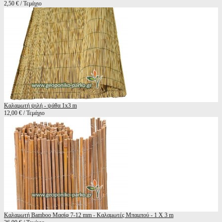
2,50 € / Τεμάχιο
Καλαμωτή ψιλή - ψάθα 1x3 m
12,00 € / Τεμάχιο
Καλαμωτή Bamboo Μασίφ 7-12 mm - Καλαμωτές Μπαμπού - 1 Χ 3 m