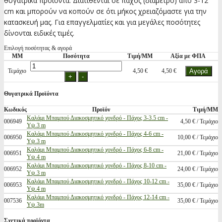
θυγατρικά προιόντα. Διατίθενται σε πάχος (διάμετρο) από 3-12
cm και μπορούν να κοπούν σε ότι μήκος χρειαζόμαστε για την
κατασκευή μας. Για επαγγελματίες και για μεγάλες ποσότητες
δίνονται ειδικές τιμές.
Επιλογή ποσότητας & αγορά
ΜΜ
Ποσότητα
Τιμή/ΜΜ
Αξία με ΦΠΑ
Τεμάχιο
4,50 €
4,50 €
Θυγατρικά Προϊόντα
Κωδικός
Προϊόν
Τιμή/ΜΜ
Καλάμι Μπαμπού Διακοσμητικό χονδρό - Πάχος 3-3.5 cm -
006949
4,50 € / Τεμάχιο
Υψ.3 m
Καλάμι Μπαμπού Διακοσμητικό χονδρό - Πάχος 4-6 cm -
006950
10,00 € / Τεμάχιο
Υψ.3 m
Καλάμι Μπαμπού Διακοσμητικό χονδρό - Πάχος 6-8 cm -
006951
21,00 € / Τεμάχιο
Υψ.4 m
Καλάμι Μπαμπού Διακοσμητικό χονδρό - Πάχος 8-10 cm -
006952
24,00 € / Τεμάχιο
Υψ.3 m
Καλάμι Μπαμπού Διακοσμητικό χονδρό - Πάχος 10-12 cm -
006953
35,00 € / Τεμάχιο
Υψ.4 m
Καλάμι Μπαμπού Διακοσμητικό χονδρό - Πάχος 12-14 cm -
007536
35,00 € / Τεμάχιο
Υψ.3m
Σχετικά προϊόντα