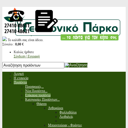
Το καλάθι σας είναι άδειο.
Σύνολο :
0,00 €
Καλώς ήρθατε
Σύνδεση | Εγγραφή
Αρχική
Η εταιρεία
Προϊόντα
Προσφορές...
Νέα Προϊόντα...
Επίκαιρα προϊόντα
Κατηγορίες Προϊόντων...
Θάμνοι
Ανθοφόροι
Φυλλοβόλοι
Αειθαλείς
Μπορντούρας - Φράχτες