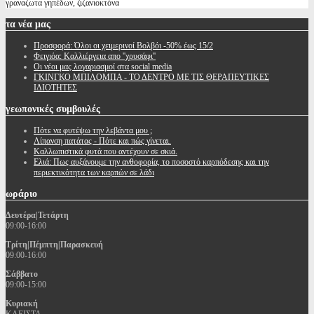
γραναζωτα γηπέδων, ζιζανιοκτόνα
τα
νέα μας
Προσφορά: Όλοι οι χειμερινοί Βολβόι -50% έως 15/2
Φειγιόα: Καλλιέργεια απο ''χρυσάφι''
Oι νέοι μας λογαριασμοί στα social media
ΓΚΙΝΓΚΟ ΜΠΙΛΟΜΠΑ - ΤΟ ΔΕΝΤΡΟ ΜΕ ΤΙΣ ΘΕΡΑΠΕΥΤΙΚΕΣ
ΙΔΙΟΤΗΤΕΣ
γεωπονικές
συμβουλές
Πότε να φυτέψω την λεβάντα μου ;
Λίπανση πατάτας - Πότε και πώς γίνεται.
Καλλωπιστικά φυτά που αντέχουν σε σκιά.
Ελιά: Πως αυξάνουμε την ανθοφορία, το ποσοστό καρπόδεσης και την
περιεκτικότητα των καρπών σε λάδι
ωράριο
Δευτέρα|Τετάρτη
09:00-16:00
Τρίτη|Πέμπτη|Παρασκευή
09:00-16:00
Σάββατο
09:00-15:00
Κυριακή