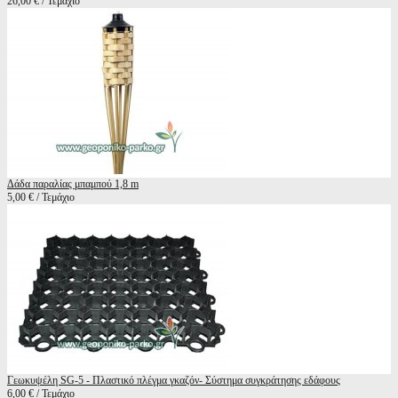
26,00 € / Τεμάχιο
Δάδα παραλίας μπαμπού 1,8 m
5,00 € / Τεμάχιο
Γεωκυψέλη SG-5 - Πλαστικό πλέγμα γκαζόν- Σύστημα συγκράτησης εδάφους
6,00 € / Τεμάχιο