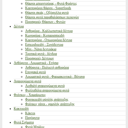
Θάμνοι μπορντούρας - Φυτά Φράχτες
Καρποφόροι θάμνοι - Superfoods
Θάμνοι σκιάς - Οξύφυλλα φυτά
Θάμνοι φυτά παραθαλάσσιων περιοχών
Προσφορές Θάμνων - Φυτών
Δέντρα
Ανθοφόρα - Καλλωπιστικά δέντρα
Κωνοφόρα - Κυπαρισσοειδή
Καρποφόρα - Οπωροφόρα δέντρα
Εσπεριδοειδή - Ξυνόδεντρα
Μίνι - Νάνα δεντράκια
Τροπικά φυτά - δένδρα
Προσφορές Δέντρων
Ανθόφυτα - Αρωματικά - Ετήσια
Ανθόφυτα - Πολυετή ανθοφόρα
Εποχιακά φυτά
Αρωματικά φυτά - Φαρμακευτικά - Βότανα
Αναρριχώμενα φυτά
Αειθαλή αναρριχώμενα φυτά
Φυλλοβόλα αναρριχώμενα φυτά
Φοίνικες - Χαμαίρωπες
Φοινικοειδή υψηλής ανάπτυξης
Φοίνικες νάνοι - χαμηλής ανάπτυξης
Κακτοειδή
Κάκτοι
Παχύφυτα
Φυτά Σχήματα
Φυτά Μπάλες