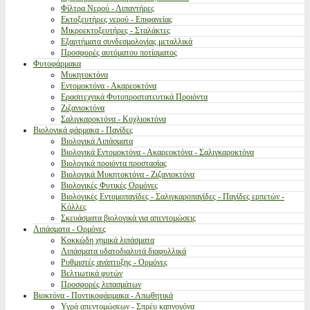
Φίλτρα Νερού - Λιπαντήρες
Εκτοξευτήρες νερού - Επιφανείας
Μικροεκτοξευτήρες - Σταλάκτες
Εξαρτήματα συνδεσμολογίας μεταλλικά
Προσφορές αυτόματου ποτίσματος
Φυτοφάρμακα
Μυκητοκτόνα
Εντομοκτόνα - Ακαρεοκτόνα
Ερασιτεχνικά Φυτοπροστατευτικά Προιόντα
Ζιζανιοκτόνα
Σαλιγκαροκτόνα - Κοχλιοκτόνα
Βιολογικά φάρμακα - Παγίδες
Βιολογικά Λιπάσματα
Βιολογικά Εντομοκτόνα - Ακαρεοκτόνα - Σαλιγκαροκτόνα
Βιολογικά προιόντα προστασίας
Βιολογικά Μυκητοκτόνα - Ζιζανιοκτόνα
Βιολογικές Φυτικές Ορμόνες
Βιολογικές Εντομοπαγίδες - Σαλιγκαροπαγίδες - Παγίδες ερπετών -
Κόλλες
Σκευάσματα βιολογικά για απεντομώσεις
Λιπάσματα - Ορμόνες
Κοκκώδη χημικά λιπάσματα
Λιπάσματα υδατοδιαλυτά διαφυλλικά
Ρυθμιστές ανάπτυξης - Ορμόνες
Βελτιωτικά φυτών
Προσφορές λιπασμάτων
Βιοκτόνα - Ποντικοφάρμακα - Απωθητικά
Υγρά απεντομώσεων - Σπρέυ καπνογόνα