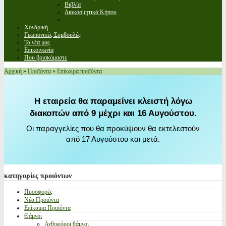
Βιβλία
Διακοσμητικά Κήπου
Χονδρική
Γεωπονικές Συμβουλές
Τα νέα μας
Επικοινωνία
Που βρισκόμαστε
Αρχική
»
Προϊόντα
»
Επίκαιρα προϊόντα
Η εταιρεία θα παραμείνει κλειστή λόγω
διακοπών από 9 μέχρι και 16 Αυγούστου.
Οι παραγγελίες που θα προκύψουν θα εκτελεστούν
από 17 Αυγούστου και μετά.
κατηγορίες
προιόντων
Προσφορές
Νέα Προϊόντα
Επίκαιρα Προϊόντα
Θάμνοι
Ανθοφόροι θάμνοι