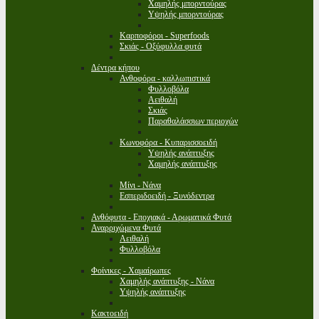
Χαμηλής μπορντούρας
Υψηλής μπορντούρας
Καρποφόροι - Superfoods
Σκιάς - Οξύφυλλα φυτά
Δέντρα κήπου
Ανθοφόρα - καλλωπιστικά
Φυλλοβόλα
Αειθαλή
Σκιάς
Παραθαλάσσιων περιοχών
Κωνοφόρα - Κυπαρισσοειδή
Υψηλής ανάπτυξης
Χαμηλής ανάπτυξης
Μίνι - Νάνα
Εσπεριδοειδή - Ξυνόδεντρα
Ανθόφυτα - Εποχιακά - Αρωματικά Φυτά
Αναρριχώμενα Φυτά
Αειθαλή
Φυλλοβόλα
Φοίνικες - Χαμαίρωπες
Χαμηλής ανάπτυξης - Νάνα
Υψηλής ανάπτυξης
Κακτοειδή