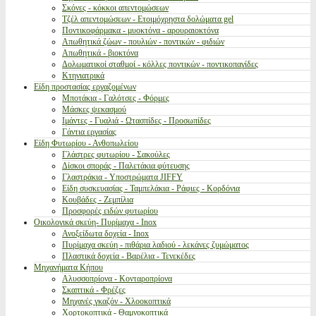
Σκόνες - κόκκοι απεντομώσεων
Τζέλ απεντομώσεων - Ετοιμόχρηστα δολώματα gel
Ποντικοφάρμακα - μυοκτόνα - αρουραιοκτόνα
Απωθητικά ζώων - πουλιών - ποντικών - φιδιών
Απωθητικά - βιοκτόνα
Δολωματικοί σταθμοί - κόλλες ποντικών - ποντικοπαγίδες
Κτηνιατρικά
Είδη προστασίας εργαζομένων
Μποτάκια - Γαλότσες - Φόρμες
Μάσκες ψεκασμού
Ιμάντες - Γυαλιά - Ωτασπίδες - Προσωπίδες
Γάντια εργασίας
Είδη Φυτωρίου - Ανθοπωλείου
Γλάστρες φυτωρίου - Σακούλες
Δίσκοι σποράς - Παλετάκια φύτευσης
Γλαστράκια - Υποστρώματα JIFFY
Είδη συσκευασίας - Ταμπελάκια - Ράφιες - Κορδόνια
Κουβάδες - Ζεμπίλια
Προσφορές ειδών φυτωρίου
Οικολογικά σκεύη- Πυρίμαχα - Inox
Ανοξείδωτα δοχεία - Inox
Πυρίμαχα σκεύη - πιθάρια λαδιού - λεκάνες ζυμώματος
Πλαστικά δοχεία - Βαρέλια - Τενεκέδες
Μηχανήματα Κήπου
Αλυσσοπρίονα - Κονταροπρίονα
Σκαπτικά - Φρέζες
Μηχανές γκαζόν - Χλοοκοπτικά
Χορτοκοπτικά - Θαμνοκοπτικά