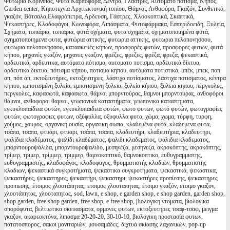
Φυτώρια Κορινθίας, Φυτά Καρποφόρα, Δέντρα, Γλάστρες, Αυτόματο πότισμα, Κήπος,
Garden center, Κηποτεχνία Αρχιτεκτονική τοπίου, Θάμνοι, Ανθοφόρα, Γκαζόν, Συνθετικό,
γκαζόν, Βότσαλα,Ελαφρόπετρα, Αρδευση, Γάστρες, Χλοοκοπτικά, Σκαπτικά,
Ψεκαστήρες, Κλαδοφάγοι, Κωνοφόρα, Λιπάσματα, Φυτοφάρμακα, Εσπεριδοειδή, Ξυλεία,
Σχήματα, τοπιάρια, τοπιαρια, φυτά σχήματα, φυτα σχηματα, σχηματοποιημένα φυτά,
σχηματοποιημενα φυτα, φυτώρια αττικής, φυτωρια αττικης, φυτωρια πελοπονησσου,
φυτωρια πελοπονησσου, κατασκευές κήπων, προσφορές φυτών, προσφορες φυτων, φυτά
κήπου, μηχανές γκαζόν, μηχανες γκαζον, φρέζες, φρεζες, φρέζα, φρεζα, ψεκαστικά,
αρδευτικά, αρδευτικα, αυτόματο πότισμα, αυτοματο ποτισμα, αρδευτικά δίκτυα,
αρδευτικα δικτυα, πότισμα κήπου, ποτισμα κηπου, αυτόματα ποτιστικά, μπέκ, μπεκ, ποπ
απ, πόπ άπ, εκτοξευτήρες, εκτοξευτηρες, λάστιχα ποτίσματος, λαστιχα ποτισματος, κέντρα
κήπου, εμποτισμένη ξυλεία, εμποτισμενη ξυλεια, ξυλεία κήπου, ξυλεια κηπου, πέργκολες,
περγκολες, καφασωτά, καφασωτα, θάμνοι μπορντούρας, θαμνοι μπορντουρας, ανθοφόροι
θάμνοι, ανθοφοροι θαμνοι, γεωπονικά καταστήματα, γεωπονικα καταστηματα,
εγκυκλοπαίδεια φυτών, εγκυκλοπαιδεια φυτών, φωτο φυτων, φωτό φυτών, φωτογραφίες
φυτών, φωτογραφιες φυτων, οξύφυλλα, οξυφυλλα φυτα, χώμα, χωμα, τύρφη, τυρφη,
χούμος, χουμος, οργανική ουσία, οργανικη ουσια, κλαδεμένα φυτά, κλαδεμενα φυτα,
τσάπα, τσαπα, φτυάρι, φτυαρι, τσάπα, τσαπα, κλαδευτήρι, κλαδευτήρια, κλαδευτηρι,
ψαλίδια κλαδέματος, ψαλίδι κλαδέματος, ψαλιδι κλαδεματος, ψαλιδια κλαδεματος,
μπορντουροψάλιδα, μπορντουροψαλιδο, μεσηνέζα, μεσηνεζα, ακροκόπτης, ακροκόπτης,
τρίμερ, τριμερ, τρίμμερ, τριμμερ, θαμνοκοπτικό, θαμνοκοπτικο, ευθυγραμμιστης,
ευθυγραμμιστής, κλαδοφάγος, κλαδοφαγος, θρυμματιστής κλαδιών, θρυμματιστης
κλαδιων, ψεκαστικά συγκροτήματα, ψεκαστικα συγκροτηματα, ψεκαστικά, ψεκαστικα,
ψεκαστήρες, ψεκαστηρες, ψεκαστήρι, ψεκαστηρι, ψεκαστήρες προπίεσης, ψεκαστηρες
προπιεσης, έτοιμος χλοοτάπητας, ετοιμος χλοοταπητας, έτοιμο γκαζόν, ετοιμο γκαζον,
χλοοτάπητας, χλοοταπητας, sod, lawn, e shop, e garden shop, e shop garden, garden shop,
shop garden, free shop garden, free shop, e free shop, βιολογικη ντοματα, βιολογικα
σπορόφυτα, βελτιωτικα σκευασματα, ορμονες φυτων, εκτοξευτηρες τσαφ-τσαφ, μειγμα
γκαζον, ακαρεοκτόνα, λιπασμα 20-20-20, 30-10-10, βιολογικη προστασία φυτων,
πατατοσπορος, σακοι μανιταριών, μουσαμάδες, διχτυά σκίασης λαχανικών, pop-up