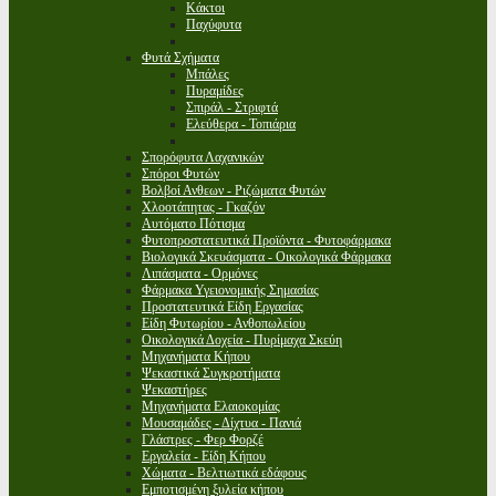
Κάκτοι
Παχύφυτα
Φυτά Σχήματα
Μπάλες
Πυραμίδες
Σπιράλ - Στριφτά
Ελεύθερα - Τοπιάρια
Σπορόφυτα Λαχανικών
Σπόροι Φυτών
Βολβοί Ανθεων - Ριζώματα Φυτών
Χλοοτάπητας - Γκαζόν
Αυτόματο Πότισμα
Φυτοπροστατευτικά Προϊόντα - Φυτοφάρμακα
Βιολογικά Σκευάσματα - Οικολογικά Φάρμακα
Λιπάσματα - Ορμόνες
Φάρμακα Υγειονομικής Σημασίας
Προστατευτικά Είδη Εργασίας
Είδη Φυτωρίου - Ανθοπωλείου
Οικολογικά Δοχεία - Πυρίμαχα Σκεύη
Μηχανήματα Κήπου
Ψεκαστικά Συγκροτήματα
Ψεκαστήρες
Μηχανήματα Ελαιοκομίας
Μουσαμάδες - Δίχτυα - Πανιά
Γλάστρες - Φερ Φορζέ
Εργαλεία - Είδη Κήπου
Χώματα - Βελτιωτικά εδάφους
Εμποτισμένη ξυλεία κήπου