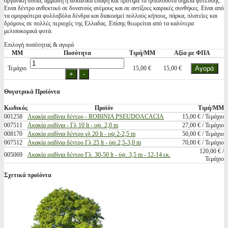
οργανική ουσία, αμμώδη ή αλκαλικά εδάφη και προτιμά τα ηλιόλουστα σημεία φύτευσης.
Ειναι δέντρο ανθεκτικό σε δυνατούς ανέμους και σε αντίξοες καιρικές συνθήκες. Είναι από
τα ομορφότερα φυλλοβόλα δένδρα και διακοσμεί πολλούς κήπους, πάρκα, πλατείες και
δρόμους σε πολλές περιοχές της Ελλαδας. Επίσης θεωρείται από τα καλύτερα
μελισοκομικά φυτά.
Επιλογή ποσότητας & αγορά
ΜΜ
Ποσότητα
Τιμή/ΜΜ
Αξία με ΦΠΑ
Τεμάχιο
15,00 €
15,00 €
Θυγατρικά Προϊόντα
Κωδικός
Προϊόν
Τιμή/ΜΜ
001258
Ακακία ροβίνια δέντρο - ROBINIA PSEUDOACACIA
15,00 € / Τεμάχιο
007511
Ακακία ροβίνια - Γλ 10 lt - υψ. 2,0 m
27,00 € / Τεμάχιο
008170
Ακακία ροβίνια δέντρο γλ 20 lt - υψ.2-2,5 m
50,00 € / Τεμάχιο
007512
Ακακία ροβίνια δέντρο Γλ 25 lt - ύψ.2,5-3,0 m
70,00 € / Τεμάχιο
120,00 € /
005069
Ακακία ροβίνια δέντρο Γλ. 30-50 lt - ύψ. 3,5 m - 12-14 εκ.
Τεμάχιο
Σχετικά προϊόντα