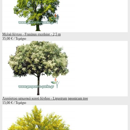
Μελιά δέντρο - Fraxinus excelsior - 2,5 m
35,00 € / Τεμάχιο
Λιγούστρο ιαπωνικό κοινό δένδρο - Ligustrum japonicum tree
15,00 € / Τεμάχιο