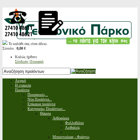
Το καλάθι σας είναι άδειο.
Σύνολο :
0,00 €
Καλώς ήρθατε
Σύνδεση | Εγγραφή
Αρχική
Η εταιρεία
Προϊόντα
Προσφορές...
Νέα Προϊόντα...
Επίκαιρα προϊόντα
Κατηγορίες Προϊόντων...
Θάμνοι
Ανθοφόροι
Φυλλοβόλοι
Αειθαλείς
Μπορντούρας - Φράχτες