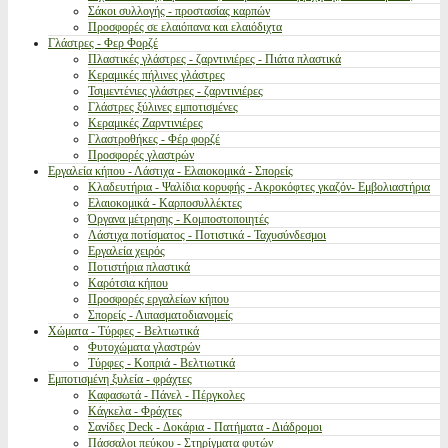
Σάκοι συλλογής - προστασίας καρπών
Προσφορές σε ελαιόπανα και ελαιόδιχτα
Γλάστρες - Φερ Φορζέ
Πλαστικές γλάστρες - ζαρντινιέρες - Πιάτα πλαστικά
Κεραμικές πήλινες γλάστρες
Τσιμεντένιες γλάστρες - ζαρντινιέρες
Γλάστρες ξύλινες εμποτισμένες
Κεραμικές Ζαρντινιέρες
Γλαστροθήκες - Φέρ φορζέ
Προσφορές γλαστρών
Εργαλεία κήπου - Λάστιχα - Ελαιοκομικά - Σπορείς
Κλαδευτήρια - Ψαλίδια κορυφής - Ακροκόφτες γκαζόν- Εμβολιαστήρια
Ελαιοκομικά - Καρποσυλλέκτες
Όργανα μέτρησης - Κομποστοποιητές
Λάστιχα ποτίσματος - Ποτιστικά - Ταχυσύνδεσμοι
Εργαλεία χειρός
Ποτιστήρια πλαστικά
Καρότσια κήπου
Προσφορές εργαλείων κήπου
Σπορείς - Λιπασματοδιανομείς
Χώματα - Τύρφες - Βελτιωτικά
Φυτοχώματα γλαστρών
Τύρφες - Κοπριά - Βελτιωτικά
Εμποτισμένη ξυλεία - φράχτες
Καφασωτά - Πάνελ - Πέργκολες
Κάγκελα - Φράχτες
Σανίδες Deck - Δοκάρια - Πατήματα - Διάδρομοι
Πάσσαλοι πεύκου - Στηρίγματα φυτών