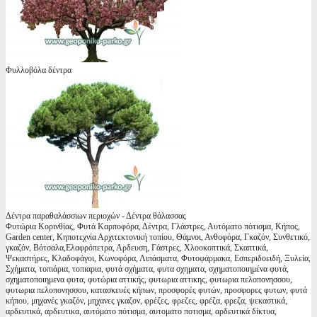
Φυλλοβόλα δέντρα
Δέντρα παραθαλάσσιων περιοχών - Δέντρα θάλασσας
Φυτώρια Κορινθίας, Φυτά Καρποφόρα, Δέντρα, Γλάστρες, Αυτόματο πότισμα, Κήπος,
Garden center, Κηποτεχνία Αρχιτεκτονική τοπίου, Θάμνοι, Ανθοφόρα, Γκαζόν, Συνθετικό,
γκαζόν, Βότσαλα,Ελαφρόπετρα, Αρδευση, Γάστρες, Χλοοκοπτικά, Σκαπτικά,
Ψεκαστήρες, Κλαδοφάγοι, Κωνοφόρα, Λιπάσματα, Φυτοφάρμακα, Εσπεριδοειδή, Ξυλεία,
Σχήματα, τοπιάρια, τοπιαρια, φυτά σχήματα, φυτα σχηματα, σχηματοποιημένα φυτά,
σχηματοποιημενα φυτα, φυτώρια αττικής, φυτωρια αττικης, φυτωρια πελοπονησσου,
φυτωρια πελοπονησσου, κατασκευές κήπων, προσφορές φυτών, προσφορες φυτων, φυτά
κήπου, μηχανές γκαζόν, μηχανες γκαζον, φρέζες, φρεζες, φρέζα, φρεζα, ψεκαστικά,
αρδευτικά, αρδευτικα, αυτόματο πότισμα, αυτοματο ποτισμα, αρδευτικά δίκτυα,