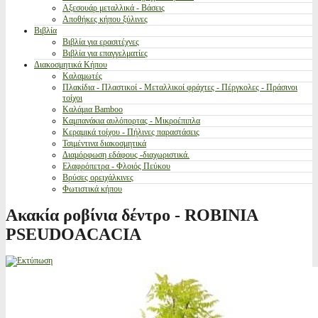
Αξεσουάρ μεταλλικά - Βάσεις
Αποθήκες κήπου ξύλινες
Βιβλία
Βιβλία για ερασιτέχνες
Βιβλία για επαγγελματίες
Διακοσμητικά Κήπου
Καλαμωτές
Πλακίδια - Πλαστικοί - Μεταλλικοί φράχτες - Πέργκολες - Πράσινοι
τοίχοι
Καλάμια Bamboo
Καμπανάκια αυλόπορτας - Μικροέπιπλα
Κεραμικά τοίχου - Πήλινες παραστάσεις
Τσιμέντινα διακοσμητικά
Διαμόρφωση εδάφους -διαχωριστικά.
Ελαφρόπετρα - Φλοιός Πεύκου
Βρύσες ορειχάλκινες
Φωτιστικά κήπου
Ακακία ροβίνια δέντρο - ROBINIA
PSEUDOACACIA