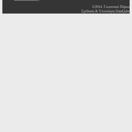
©2014 Γεωπονικό Πάρκο
Σχεδίαση & Υλοποίηση DataQube