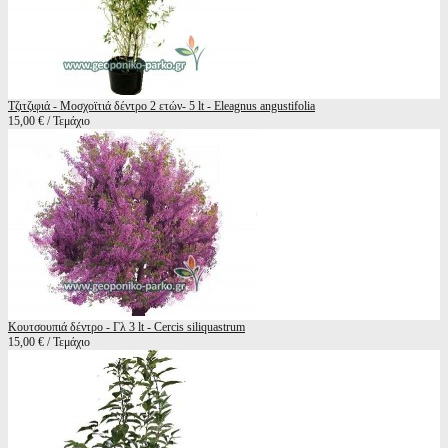
Τζιτζιφιά - Μοσχοϊτιά δέντρο 2 ετών- 5 lt - Eleagnus angustifolia
15,00 € / Τεμάχιο
Κουτσουπιά δέντρο - Γλ 3 lt - Cercis siliquastrum
15,00 € / Τεμάχιο