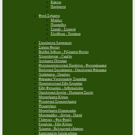
Κάκτοι
Παχύφυτα
Φυτά Σχήματα
Μπάλες
Πυραμίδες
Σπιράλ - Στριφτά
Ελεύθερα - Τοπιάρια
Σπορόφυτα Λαχανικών
Σπόροι Φυτών
Βολβοί Ανθεων - Ριζώματα Φυτών
Χλοοτάπητας - Γκαζόν
Αυτόματο Πότισμα
Φυτοπροστατευτικά Προϊόντα - Φυτοφάρμακα
Βιολογικά Σκευάσματα - Οικολογικά Φάρμακα
Λιπάσματα - Ορμόνες
Φάρμακα Υγειονομικής Σημασίας
Προστατευτικά Είδη Εργασίας
Είδη Φυτωρίου - Ανθοπωλείου
Οικολογικά Δοχεία - Πυρίμαχα Σκεύη
Μηχανήματα Κήπου
Ψεκαστικά Συγκροτήματα
Ψεκαστήρες
Μηχανήματα Ελαιοκομίας
Μουσαμάδες - Δίχτυα - Πανιά
Γλάστρες - Φερ Φορζέ
Εργαλεία - Είδη Κήπου
Χώματα - Βελτιωτικά εδάφους
Εμποτισμένη ξυλεία κήπου