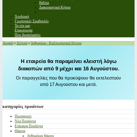
Βιβλία
Διακοσμητικά Κήπου
Χονδρική
Γεωπονικές Συμβουλές
Τα νέα μας
Επικοινωνία
Που βρισκόμαστε
Αρχική
»
Δέντρα
»
Ανθοφόρα - Καλλωπιστικά δέντρα
Η εταιρεία θα παραμείνει κλειστή λόγω
διακοπών από 9 μέχρι και 16 Αυγούστου.
Οι παραγγελίες που θα προκύψουν θα εκτελεστούν
από 17 Αυγούστου και μετά.
κατηγορίες
προιόντων
Προσφορές
Νέα Προϊόντα
Επίκαιρα Προϊόντα
Θάμνοι
Ανθοφόροι θάμνοι