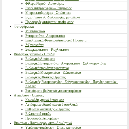
Φίλτρα Νερού - Λιπαντήρες
Εκτοξευτήρες νερού - Επιφανείας
Μικροεκτοξευτήρες - Σταλάκτες
Εξαρτήματα συνδεσμολογίας μεταλλικά
Προσφορές αυτόματου ποτίσματος
Φυτοφάρμακα
Μυκητοκτόνα
Εντομοκτόνα - Ακαρεοκτόνα
Ερασιτεχνικά Φυτοπροστατευτικά Προιόντα
Ζιζανιοκτόνα
Σαλιγκαροκτόνα - Κοχλιοκτόνα
Βιολογικά φάρμακα - Παγίδες
Βιολογικά Λιπάσματα
Βιολογικά Εντομοκτόνα - Ακαρεοκτόνα - Σαλιγκαροκτόνα
Βιολογικά προιόντα προστασίας
Βιολογικά Μυκητοκτόνα - Ζιζανιοκτόνα
Βιολογικές Φυτικές Ορμόνες
Βιολογικές Εντομοπαγίδες - Σαλιγκαροπαγίδες - Παγίδες ερπετών -
Κόλλες
Σκευάσματα βιολογικά για απεντομώσεις
Λιπάσματα - Ορμόνες
Κοκκώδη χημικά λιπάσματα
Λιπάσματα υδατοδιαλυτά διαφυλλικά
Ρυθμιστές ανάπτυξης - Ορμόνες
Βελτιωτικά φυτών
Προσφορές λιπασμάτων
Βιοκτόνα - Ποντικοφάρμακα - Απωθητικά
Υγρά απεντομώσεων - Σπρέυ καπνογόνα