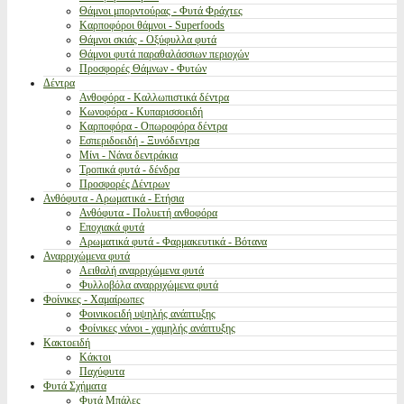
Θάμνοι μπορντούρας - Φυτά Φράχτες
Καρποφόροι θάμνοι - Superfoods
Θάμνοι σκιάς - Οξύφυλλα φυτά
Θάμνοι φυτά παραθαλάσσιων περιοχών
Προσφορές Θάμνων - Φυτών
Δέντρα
Ανθοφόρα - Καλλωπιστικά δέντρα
Κωνοφόρα - Κυπαρισσοειδή
Καρποφόρα - Οπωροφόρα δέντρα
Εσπεριδοειδή - Ξυνόδεντρα
Μίνι - Νάνα δεντράκια
Τροπικά φυτά - δένδρα
Προσφορές Δέντρων
Ανθόφυτα - Αρωματικά - Ετήσια
Ανθόφυτα - Πολυετή ανθοφόρα
Εποχιακά φυτά
Αρωματικά φυτά - Φαρμακευτικά - Βότανα
Αναρριχώμενα φυτά
Αειθαλή αναρριχώμενα φυτά
Φυλλοβόλα αναρριχώμενα φυτά
Φοίνικες - Χαμαίρωπες
Φοινικοειδή υψηλής ανάπτυξης
Φοίνικες νάνοι - χαμηλής ανάπτυξης
Κακτοειδή
Κάκτοι
Παχύφυτα
Φυτά Σχήματα
Φυτά Μπάλες