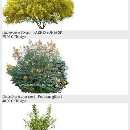
Παρκινσόνια δέντρο - PARKINSONIA SP.
25,00 € / Τεμάχιο
Ποινσιάνα δέντρο-φυτό - Poinciana gilliesii
40,00 € / Τεμάχιο