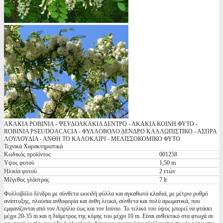
ΑΚΑΚΙΑ ΡΟΒΙΝΙΑ - ΨΕΥΔΟΑΚΑΚΙΑ ΔΕΝΤΡΟ - ΑΚΑΚΙΑ ΚΟΙΝΗ ΦΥΤΟ -
ROBINIA PSEUDOACACIA - ΦΥΛΛΟΒΟΛΟ ΔΕΝΔΡΟ ΚΑΛΛΩΠΙΣΤΙΚΟ - ΑΣΠΡΑ
ΛΟΥΛΟΥΔΙΑ - ΑΝΘΗ ΤΟ ΚΑΛΟΚΑΙΡΙ - ΜΕΛΙΣΣΟΚΟΜΙΚΟ ΦΥΤΟ
Τεχνικά Χαρακτηριστικά
Κωδικός προϊόντος
001258
Υψος φυτού
1,50 m
Ηλικία φυτού
2 ετών
Μέγεθος γλάστρας
7 lt
Φυλλοβόλο δένδρο με σύνθετα ωοειδή φύλλα και αγκαθωτά κλαδιά, με μέτριο ρυθμό
ανάπτυξης, πλούσια ανθοφορία και άνθη λευκά, σύνθετα και πολύ αρωματικά, που
εμφανίζονται από τον Απρίλιο έως και τον Ιούνιο. Το τελικό του ύψος μπορεί να φτάσει
μέχρι 20-35 m και η διάμετρος της κόμης του μέχρι 10 m. Είναι ανθεκτικό στα φτωχά σε