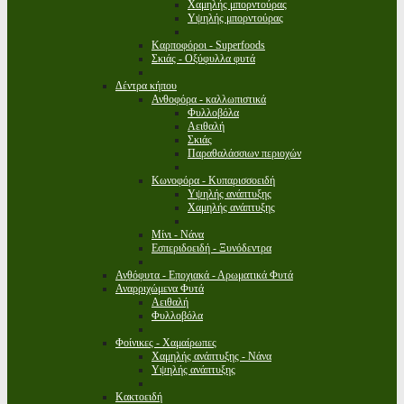
Χαμηλής μπορντούρας
Υψηλής μπορντούρας
Καρποφόροι - Superfoods
Σκιάς - Οξύφυλλα φυτά
Δέντρα κήπου
Ανθοφόρα - καλλωπιστικά
Φυλλοβόλα
Αειθαλή
Σκιάς
Παραθαλάσσιων περιοχών
Κωνοφόρα - Κυπαρισσοειδή
Υψηλής ανάπτυξης
Χαμηλής ανάπτυξης
Μίνι - Νάνα
Εσπεριδοειδή - Ξυνόδεντρα
Ανθόφυτα - Εποχιακά - Αρωματικά Φυτά
Αναρριχώμενα Φυτά
Αειθαλή
Φυλλοβόλα
Φοίνικες - Χαμαίρωπες
Χαμηλής ανάπτυξης - Νάνα
Υψηλής ανάπτυξης
Κακτοειδή