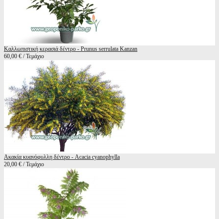
Καλλωπιστική κερασιά δέντρο - Prunus serrulata Kanzan
60,00 € / Τεμάχιο
Ακακία κυανόφυλλη δέντρο - Acacia cyanophylla
20,00 € / Τεμάχιο