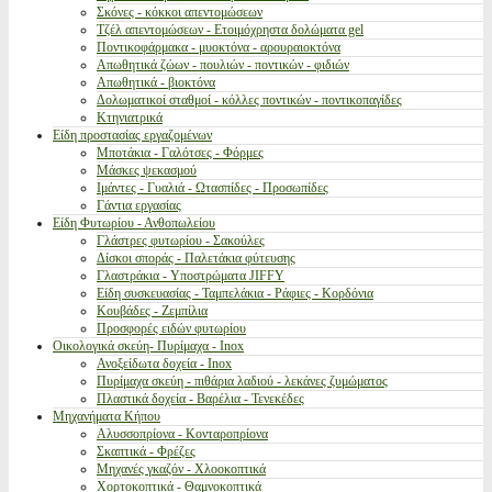
Σκόνες - κόκκοι απεντομώσεων
Τζέλ απεντομώσεων - Ετοιμόχρηστα δολώματα gel
Ποντικοφάρμακα - μυοκτόνα - αρουραιοκτόνα
Απωθητικά ζώων - πουλιών - ποντικών - φιδιών
Απωθητικά - βιοκτόνα
Δολωματικοί σταθμοί - κόλλες ποντικών - ποντικοπαγίδες
Κτηνιατρικά
Είδη προστασίας εργαζομένων
Μποτάκια - Γαλότσες - Φόρμες
Μάσκες ψεκασμού
Ιμάντες - Γυαλιά - Ωτασπίδες - Προσωπίδες
Γάντια εργασίας
Είδη Φυτωρίου - Ανθοπωλείου
Γλάστρες φυτωρίου - Σακούλες
Δίσκοι σποράς - Παλετάκια φύτευσης
Γλαστράκια - Υποστρώματα JIFFY
Είδη συσκευασίας - Ταμπελάκια - Ράφιες - Κορδόνια
Κουβάδες - Ζεμπίλια
Προσφορές ειδών φυτωρίου
Οικολογικά σκεύη- Πυρίμαχα - Inox
Ανοξείδωτα δοχεία - Inox
Πυρίμαχα σκεύη - πιθάρια λαδιού - λεκάνες ζυμώματος
Πλαστικά δοχεία - Βαρέλια - Τενεκέδες
Μηχανήματα Κήπου
Αλυσσοπρίονα - Κονταροπρίονα
Σκαπτικά - Φρέζες
Μηχανές γκαζόν - Χλοοκοπτικά
Χορτοκοπτικά - Θαμνοκοπτικά