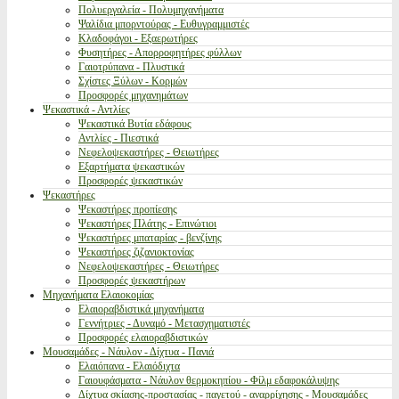
Πολυεργαλεία - Πολυμηχανήματα
Ψαλίδια μπορντούρας - Ευθυγραμμιστές
Κλαδοφάγοι - Εξαερωτήρες
Φυσητήρες - Απορροφητήρες φύλλων
Γαιοτρύπανα - Πλυστικά
Σχίστες Ξύλων - Κορμών
Προσφορές μηχανημάτων
Ψεκαστικά - Αντλίες
Ψεκαστικά Βυτία εδάφους
Αντλίες - Πιεστικά
Νεφελοψεκαστήρες - Θειωτήρες
Εξαρτήματα ψεκαστικών
Προσφορές ψεκαστικών
Ψεκαστήρες
Ψεκαστήρες προπίεσης
Ψεκαστήρες Πλάτης - Επινώτιοι
Ψεκαστήρες μπαταρίας - βενζίνης
Ψεκαστήρες ζιζανιοκτονίας
Νεφελοψεκαστήρες - Θειωτήρες
Προσφορές ψεκαστήρων
Μηχανήματα Ελαιοκομίας
Ελαιοραβδιστικά μηχανήματα
Γεννήτριες - Δυναμό - Μετασχηματιστές
Προσφορές ελαιοραβδιστικών
Μουσαμάδες - Νάυλον - Δίχτυα - Πανιά
Ελαιόπανα - Ελαιόδιχτα
Γαιουφάσματα - Νάυλον θερμοκηπίου - Φίλμ εδαφοκάλυψης
Δίχτυα σκίασης-προστασίας - παγετού - αναρρίχησης - Μουσαμάδες