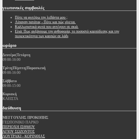
γεωπονικές
συμβουλές
Πότε να φυτέψω την λεβάντα μου ;
Λίπανση πατάτας - Πότε και πώς γίνεται.
Καλλωπιστικά φυτά που αντέχουν σε σκιά.
Ελιά: Πως αυξάνουμε την ανθοφορία, το ποσοστό καρπόδεσης και την
περιεκτικότητα των καρπών σε λάδι
ωράριο
Δευτέρα|Τετάρτη
09:00-16:00
Τρίτη|Πέμπτη|Παρασκευή
09:00-16:00
Σάββατο
09:00-15:00
Κυριακή
ΚΛΕΙΣΤΑ
διεύθυνση
ΜΕΓΓΟΥΛΗΣ ΠΡΟΚΟΠΗΣ
ΓΕΩΠΟΝΙΚΟ ΠΑΡΚΟ
ΠΕΡΙΟΧΗ ΙΣΘΜΟΥ
ΑΓΙΟΥ ΣΩΖΟΝΤΟΣ
ΛΟΥΤΡΑΚΙ - ΚΟΡΙΝΘΙΑΣ