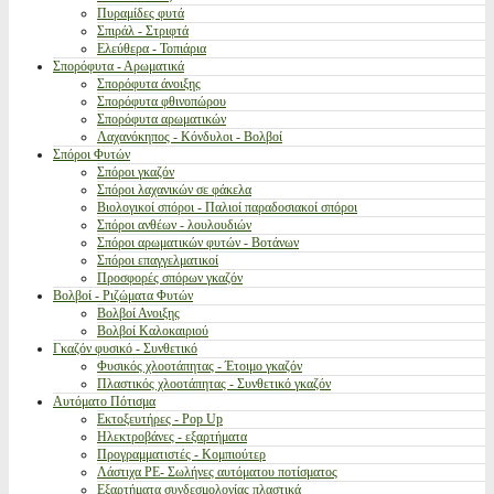
Πυραμίδες φυτά
Σπιράλ - Στριφτά
Ελεύθερα - Τοπιάρια
Σπορόφυτα - Αρωματικά
Σπορόφυτα άνοιξης
Σπορόφυτα φθινοπώρου
Σπορόφυτα αρωματικών
Λαχανόκηπος - Κόνδυλοι - Βολβοί
Σπόροι Φυτών
Σπόροι γκαζόν
Σπόροι λαχανικών σε φάκελα
Βιολογικοί σπόροι - Παλιοί παραδοσιακοί σπόροι
Σπόροι ανθέων - λουλουδιών
Σπόροι αρωματικών φυτών - Βοτάνων
Σπόροι επαγγελματικοί
Προσφορές σπόρων γκαζόν
Βολβοί - Ριζώματα Φυτών
Βολβοί Ανοιξης
Βολβοί Καλοκαιριού
Γκαζόν φυσικό - Συνθετικό
Φυσικός χλοοτάπητας - Έτοιμο γκαζόν
Πλαστικός χλοοτάπητας - Συνθετικό γκαζόν
Αυτόματο Πότισμα
Εκτοξευτήρες - Pop Up
Ηλεκτροβάνες - εξαρτήματα
Προγραμματιστές - Κομπιούτερ
Λάστιχα PE- Σωλήνες αυτόματου ποτίσματος
Εξαρτήματα συνδεσμολογίας πλαστικά