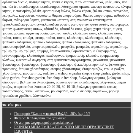
αρδευτικα δικτυα, πότισμα κήπου, ποτισμα κηπου, αυτόματα ποτιστικά, μπέκ, μπεκ, ποπ
απ, πόπ άπ, εκτοξευτήρες, εκτοξευτηρες, λάστιχα ποτίσματος, λαστιχα ποτισματος, κέντρα
κήπου, εμποτισμένη ξυλεία, εμποτισμενη ξυλεια, ξυλεία κήπου, ξυλεια κηπου, πέργκολες,
περγκολες, καφασωτά, καφασωτα, θάμνοι μπορντούρας, θαμνοι μπορντουρας, ανθοφόροι
θάμνοι, ανθοφοροι θαμνοι, γεωπονικά καταστήματα, γεωπονικα καταστηματα,
εγκυκλοπαίδεια φυτών, εγκυκλοπαιδεια φυτών, φωτο φυτων, φωτό φυτών, φωτογραφίες
φυτών, φωτογραφιες φυτων, οξύφυλλα, οξυφυλλα φυτα, χώμα, χωμα, τύρφη, τυρφη,
χούμος, χουμος, οργανική ουσία, οργανικη ουσια, κλαδεμένα φυτά, κλαδεμενα φυτα,
τσάπα, τσαπα, φτυάρι, φτυαρι, τσάπα, τσαπα, κλαδευτήρι, κλαδευτήρια, κλαδευτηρι,
ψαλίδια κλαδέματος, ψαλίδι κλαδέματος, ψαλιδι κλαδεματος, ψαλιδια κλαδεματος,
μπορντουροψάλιδα, μπορντουροψαλιδο, μεσηνέζα, μεσηνεζα, ακροκόπτης, ακροκόπτης,
τρίμερ, τριμερ, τρίμμερ, τριμμερ, θαμνοκοπτικό, θαμνοκοπτικο, ευθυγραμμιστης,
ευθυγραμμιστής, κλαδοφάγος, κλαδοφαγος, θρυμματιστής κλαδιών, θρυμματιστης
κλαδιων, ψεκαστικά συγκροτήματα, ψεκαστικα συγκροτηματα, ψεκαστικά, ψεκαστικα,
ψεκαστήρες, ψεκαστηρες, ψεκαστήρι, ψεκαστηρι, ψεκαστήρες προπίεσης, ψεκαστηρες
προπιεσης, έτοιμος χλοοτάπητας, ετοιμος χλοοταπητας, έτοιμο γκαζόν, ετοιμο γκαζον,
χλοοτάπητας, χλοοταπητας, sod, lawn, e shop, e garden shop, e shop garden, garden shop,
shop garden, free shop garden, free shop, e free shop, βιολογικη ντοματα, βιολογικα
σπορόφυτα, βελτιωτικα σκευασματα, ορμονες φυτων, εκτοξευτηρες τσαφ-τσαφ, μειγμα
γκαζον, ακαρεοκτόνα, λιπασμα 20-20-20, 30-10-10, βιολογικη προστασία φυτων,
πατατοσπορος, σακοι μανιταριών, μουσαμάδες, διχτυά σκίασης λαχανικών, pop-up
γραναζωτα γηπέδων, ζιζανιοκτόνα
τα
νέα μας
Προσφορά: Όλοι οι χειμερινοί Βολβόι -50% έως 15/2
Φειγιόα: Καλλιέργεια απο ''χρυσάφι''
Oι νέοι μας λογαριασμοί στα social media
ΓΚΙΝΓΚΟ ΜΠΙΛΟΜΠΑ - ΤΟ ΔΕΝΤΡΟ ΜΕ ΤΙΣ ΘΕΡΑΠΕΥΤΙΚΕΣ
ΙΔΙΟΤΗΤΕΣ