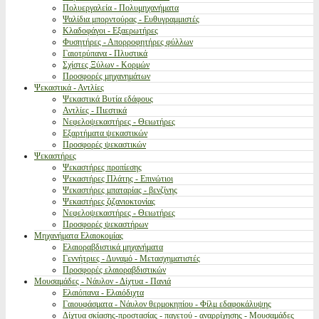
Πολυεργαλεία - Πολυμηχανήματα
Ψαλίδια μπορντούρας - Ευθυγραμμιστές
Κλαδοφάγοι - Εξαερωτήρες
Φυσητήρες - Απορροφητήρες φύλλων
Γαιοτρύπανα - Πλυστικά
Σχίστες Ξύλων - Κορμών
Προσφορές μηχανημάτων
Ψεκαστικά - Αντλίες
Ψεκαστικά Βυτία εδάφους
Αντλίες - Πιεστικά
Νεφελοψεκαστήρες - Θειωτήρες
Εξαρτήματα ψεκαστικών
Προσφορές ψεκαστικών
Ψεκαστήρες
Ψεκαστήρες προπίεσης
Ψεκαστήρες Πλάτης - Επινώτιοι
Ψεκαστήρες μπαταρίας - βενζίνης
Ψεκαστήρες ζιζανιοκτονίας
Νεφελοψεκαστήρες - Θειωτήρες
Προσφορές ψεκαστήρων
Μηχανήματα Ελαιοκομίας
Ελαιοραβδιστικά μηχανήματα
Γεννήτριες - Δυναμό - Μετασχηματιστές
Προσφορές ελαιοραβδιστικών
Μουσαμάδες - Νάυλον - Δίχτυα - Πανιά
Ελαιόπανα - Ελαιόδιχτα
Γαιουφάσματα - Νάυλον θερμοκηπίου - Φίλμ εδαφοκάλυψης
Δίχτυα σκίασης-προστασίας - παγετού - αναρρίχησης - Μουσαμάδες