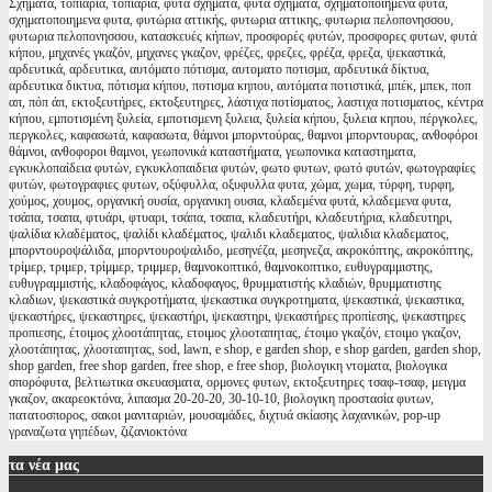
Σχήματα, τοπιάρια, τοπιαρια, φυτά σχήματα, φυτα σχηματα, σχηματοποιημένα φυτά,
σχηματοποιημενα φυτα, φυτώρια αττικής, φυτωρια αττικης, φυτωρια πελοπονησσου,
φυτωρια πελοπονησσου, κατασκευές κήπων, προσφορές φυτών, προσφορες φυτων, φυτά
κήπου, μηχανές γκαζόν, μηχανες γκαζον, φρέζες, φρεζες, φρέζα, φρεζα, ψεκαστικά,
αρδευτικά, αρδευτικα, αυτόματο πότισμα, αυτοματο ποτισμα, αρδευτικά δίκτυα,
αρδευτικα δικτυα, πότισμα κήπου, ποτισμα κηπου, αυτόματα ποτιστικά, μπέκ, μπεκ, ποπ
απ, πόπ άπ, εκτοξευτήρες, εκτοξευτηρες, λάστιχα ποτίσματος, λαστιχα ποτισματος, κέντρα
κήπου, εμποτισμένη ξυλεία, εμποτισμενη ξυλεια, ξυλεία κήπου, ξυλεια κηπου, πέργκολες,
περγκολες, καφασωτά, καφασωτα, θάμνοι μπορντούρας, θαμνοι μπορντουρας, ανθοφόροι
θάμνοι, ανθοφοροι θαμνοι, γεωπονικά καταστήματα, γεωπονικα καταστηματα,
εγκυκλοπαίδεια φυτών, εγκυκλοπαιδεια φυτών, φωτο φυτων, φωτό φυτών, φωτογραφίες
φυτών, φωτογραφιες φυτων, οξύφυλλα, οξυφυλλα φυτα, χώμα, χωμα, τύρφη, τυρφη,
χούμος, χουμος, οργανική ουσία, οργανικη ουσια, κλαδεμένα φυτά, κλαδεμενα φυτα,
τσάπα, τσαπα, φτυάρι, φτυαρι, τσάπα, τσαπα, κλαδευτήρι, κλαδευτήρια, κλαδευτηρι,
ψαλίδια κλαδέματος, ψαλίδι κλαδέματος, ψαλιδι κλαδεματος, ψαλιδια κλαδεματος,
μπορντουροψάλιδα, μπορντουροψαλιδο, μεσηνέζα, μεσηνεζα, ακροκόπτης, ακροκόπτης,
τρίμερ, τριμερ, τρίμμερ, τριμμερ, θαμνοκοπτικό, θαμνοκοπτικο, ευθυγραμμιστης,
ευθυγραμμιστής, κλαδοφάγος, κλαδοφαγος, θρυμματιστής κλαδιών, θρυμματιστης
κλαδιων, ψεκαστικά συγκροτήματα, ψεκαστικα συγκροτηματα, ψεκαστικά, ψεκαστικα,
ψεκαστήρες, ψεκαστηρες, ψεκαστήρι, ψεκαστηρι, ψεκαστήρες προπίεσης, ψεκαστηρες
προπιεσης, έτοιμος χλοοτάπητας, ετοιμος χλοοταπητας, έτοιμο γκαζόν, ετοιμο γκαζον,
χλοοτάπητας, χλοοταπητας, sod, lawn, e shop, e garden shop, e shop garden, garden shop,
shop garden, free shop garden, free shop, e free shop, βιολογικη ντοματα, βιολογικα
σπορόφυτα, βελτιωτικα σκευασματα, ορμονες φυτων, εκτοξευτηρες τσαφ-τσαφ, μειγμα
γκαζον, ακαρεοκτόνα, λιπασμα 20-20-20, 30-10-10, βιολογικη προστασία φυτων,
πατατοσπορος, σακοι μανιταριών, μουσαμάδες, διχτυά σκίασης λαχανικών, pop-up
γραναζωτα γηπέδων, ζιζανιοκτόνα
τα
νέα μας