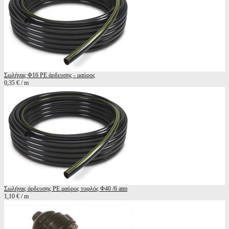
Σωλήνας Φ16 ΡΕ άρδευσης - μαύρος
0,35 € / m
Σωλήνας άρδευσης ΡΕ μαύρος τυφλός Φ40 /6 atm
1,10 € / m