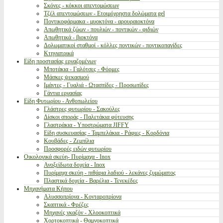
Σκόνες - κόκκοι απεντομώσεων
Τζέλ απεντομώσεων - Ετοιμόχρηστα δολώματα gel
Ποντικοφάρμακα - μυοκτόνα - αρουραιοκτόνα
Απωθητικά ζώων - πουλιών - ποντικών - φιδιών
Απωθητικά - βιοκτόνα
Δολωματικοί σταθμοί - κόλλες ποντικών - ποντικοπαγίδες
Κτηνιατρικά
Είδη προστασίας εργαζομένων
Μποτάκια - Γαλότσες - Φόρμες
Μάσκες ψεκασμού
Ιμάντες - Γυαλιά - Ωτασπίδες - Προσωπίδες
Γάντια εργασίας
Είδη Φυτωρίου - Ανθοπωλείου
Γλάστρες φυτωρίου - Σακούλες
Δίσκοι σποράς - Παλετάκια φύτευσης
Γλαστράκια - Υποστρώματα JIFFY
Είδη συσκευασίας - Ταμπελάκια - Ράφιες - Κορδόνια
Κουβάδες - Ζεμπίλια
Προσφορές ειδών φυτωρίου
Οικολογικά σκεύη- Πυρίμαχα - Inox
Ανοξείδωτα δοχεία - Inox
Πυρίμαχα σκεύη - πιθάρια λαδιού - λεκάνες ζυμώματος
Πλαστικά δοχεία - Βαρέλια - Τενεκέδες
Μηχανήματα Κήπου
Αλυσσοπρίονα - Κονταροπρίονα
Σκαπτικά - Φρέζες
Μηχανές γκαζόν - Χλοοκοπτικά
Χορτοκοπτικά - Θαμνοκοπτικά