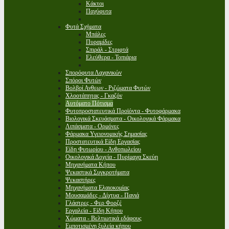
Κάκτοι
Παχύφυτα
Φυτά Σχήματα
Μπάλες
Πυραμίδες
Σπιράλ - Στριφτά
Ελεύθερα - Τοπιάρια
Σπορόφυτα Λαχανικών
Σπόροι Φυτών
Βολβοί Ανθεων - Ριζώματα Φυτών
Χλοοτάπητας - Γκαζόν
Αυτόματο Πότισμα
Φυτοπροστατευτικά Προϊόντα - Φυτοφάρμακα
Βιολογικά Σκευάσματα - Οικολογικά Φάρμακα
Λιπάσματα - Ορμόνες
Φάρμακα Υγειονομικής Σημασίας
Προστατευτικά Είδη Εργασίας
Είδη Φυτωρίου - Ανθοπωλείου
Οικολογικά Δοχεία - Πυρίμαχα Σκεύη
Μηχανήματα Κήπου
Ψεκαστικά Συγκροτήματα
Ψεκαστήρες
Μηχανήματα Ελαιοκομίας
Μουσαμάδες - Δίχτυα - Πανιά
Γλάστρες - Φερ Φορζέ
Εργαλεία - Είδη Κήπου
Χώματα - Βελτιωτικά εδάφους
Εμποτισμένη ξυλεία κήπου