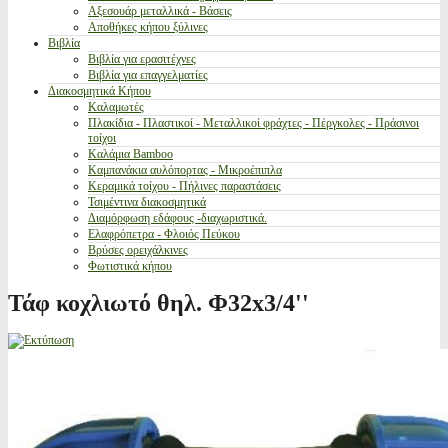
Αξεσουάρ μεταλλικά - Βάσεις
Αποθήκες κήπου ξύλινες
Βιβλία
Βιβλία για ερασιτέχνες
Βιβλία για επαγγελματίες
Διακοσμητικά Κήπου
Καλαμωτές
Πλακίδια - Πλαστικοί - Μεταλλικοί φράχτες - Πέργκολες - Πράσινοι
τοίχοι
Καλάμια Bamboo
Καμπανάκια αυλόπορτας - Μικροέπιπλα
Κεραμικά τοίχου - Πήλινες παραστάσεις
Τσιμέντινα διακοσμητικά
Διαμόρφωση εδάφους -διαχωριστικά.
Ελαφρόπετρα - Φλοιός Πεύκου
Βρύσες ορειχάλκινες
Φωτιστικά κήπου
Τάφ κοχλιωτό θηλ. Φ32x3/4''