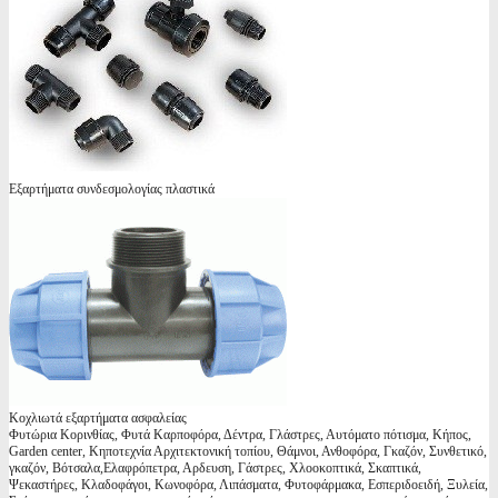
Εξαρτήματα συνδεσμολογίας πλαστικά
Κοχλιωτά εξαρτήματα ασφαλείας
Φυτώρια Κορινθίας, Φυτά Καρποφόρα, Δέντρα, Γλάστρες, Αυτόματο πότισμα, Κήπος,
Garden center, Κηποτεχνία Αρχιτεκτονική τοπίου, Θάμνοι, Ανθοφόρα, Γκαζόν, Συνθετικό,
γκαζόν, Βότσαλα,Ελαφρόπετρα, Αρδευση, Γάστρες, Χλοοκοπτικά, Σκαπτικά,
Ψεκαστήρες, Κλαδοφάγοι, Κωνοφόρα, Λιπάσματα, Φυτοφάρμακα, Εσπεριδοειδή, Ξυλεία,