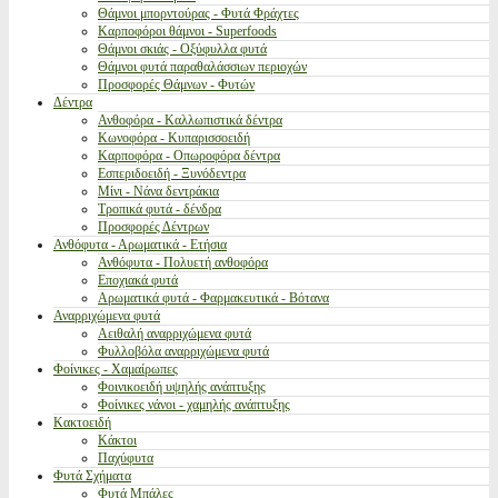
Θάμνοι μπορντούρας - Φυτά Φράχτες
Καρποφόροι θάμνοι - Superfoods
Θάμνοι σκιάς - Οξύφυλλα φυτά
Θάμνοι φυτά παραθαλάσσιων περιοχών
Προσφορές Θάμνων - Φυτών
Δέντρα
Ανθοφόρα - Καλλωπιστικά δέντρα
Κωνοφόρα - Κυπαρισσοειδή
Καρποφόρα - Οπωροφόρα δέντρα
Εσπεριδοειδή - Ξυνόδεντρα
Μίνι - Νάνα δεντράκια
Τροπικά φυτά - δένδρα
Προσφορές Δέντρων
Ανθόφυτα - Αρωματικά - Ετήσια
Ανθόφυτα - Πολυετή ανθοφόρα
Εποχιακά φυτά
Αρωματικά φυτά - Φαρμακευτικά - Βότανα
Αναρριχώμενα φυτά
Αειθαλή αναρριχώμενα φυτά
Φυλλοβόλα αναρριχώμενα φυτά
Φοίνικες - Χαμαίρωπες
Φοινικοειδή υψηλής ανάπτυξης
Φοίνικες νάνοι - χαμηλής ανάπτυξης
Κακτοειδή
Κάκτοι
Παχύφυτα
Φυτά Σχήματα
Φυτά Μπάλες