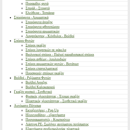
Πυραμίδες φυτά
Σπιράλ - Στριφτά
Ελεύθερα - Τοπιάρια
Σπορόφυτα - Αρωματικά
Σπορόφυτα άνοιξης
Σπορόφυτα φθινοπώρου
Σπορόφυτα αρωματικών
Λαχανόκηπος - Κόνδυλοι - Βολβοί
Σπόροι Φυτών
Σπόροι γκαζόν
Σπόροι λαχανικών σε φάκελα
Βιολογικοί σπόροι - Παλιοί παραδοσιακοί σπόροι
Σπόροι ανθέων - λουλουδιών
Σπόροι αρωματικών φυτών - Βοτάνων
Σπόροι επαγγελματικοί
Προσφορές σπόρων γκαζόν
Βολβοί - Ριζώματα Φυτών
Βολβοί Ανοιξης
Βολβοί Καλοκαιριού
Γκαζόν φυσικό - Συνθετικό
Φυσικός χλοοτάπητας - Έτοιμο γκαζόν
Πλαστικός χλοοτάπητας - Συνθετικό γκαζόν
Αυτόματο Πότισμα
Εκτοξευτήρες - Pop Up
Ηλεκτροβάνες - εξαρτήματα
Προγραμματιστές - Κομπιούτερ
Λάστιχα PE- Σωλήνες αυτόματου ποτίσματος
Εξαρτήματα συνδεσμολογίας πλαστικά