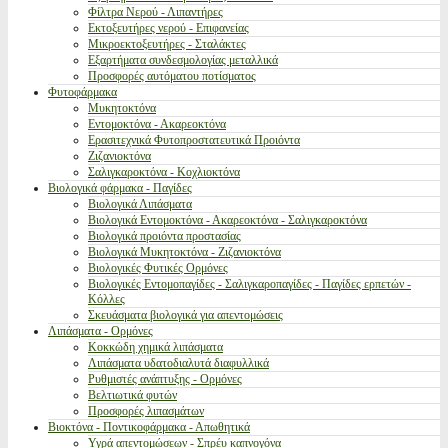
Φίλτρα Νερού - Λιπαντήρες
Εκτοξευτήρες νερού - Επιφανείας
Μικροεκτοξευτήρες - Σταλάκτες
Εξαρτήματα συνδεσμολογίας μεταλλικά
Προσφορές αυτόματου ποτίσματος
Φυτοφάρμακα
Μυκητοκτόνα
Εντομοκτόνα - Ακαρεοκτόνα
Ερασιτεχνικά Φυτοπροστατευτικά Προιόντα
Ζιζανιοκτόνα
Σαλιγκαροκτόνα - Κοχλιοκτόνα
Βιολογικά φάρμακα - Παγίδες
Βιολογικά Λιπάσματα
Βιολογικά Εντομοκτόνα - Ακαρεοκτόνα - Σαλιγκαροκτόνα
Βιολογικά προιόντα προστασίας
Βιολογικά Μυκητοκτόνα - Ζιζανιοκτόνα
Βιολογικές Φυτικές Ορμόνες
Βιολογικές Εντομοπαγίδες - Σαλιγκαροπαγίδες - Παγίδες ερπετών -
Κόλλες
Σκευάσματα βιολογικά για απεντομώσεις
Λιπάσματα - Ορμόνες
Κοκκώδη χημικά λιπάσματα
Λιπάσματα υδατοδιαλυτά διαφυλλικά
Ρυθμιστές ανάπτυξης - Ορμόνες
Βελτιωτικά φυτών
Προσφορές λιπασμάτων
Βιοκτόνα - Ποντικοφάρμακα - Απωθητικά
Υγρά απεντομώσεων - Σπρέυ καπνογόνα