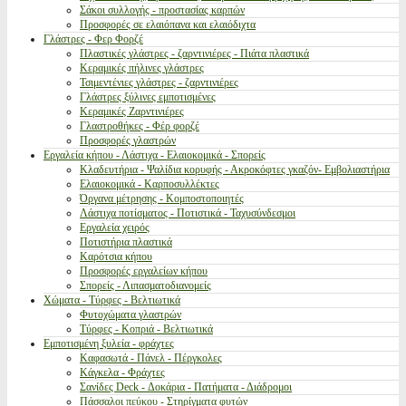
Σάκοι συλλογής - προστασίας καρπών
Προσφορές σε ελαιόπανα και ελαιόδιχτα
Γλάστρες - Φερ Φορζέ
Πλαστικές γλάστρες - ζαρντινιέρες - Πιάτα πλαστικά
Κεραμικές πήλινες γλάστρες
Τσιμεντένιες γλάστρες - ζαρντινιέρες
Γλάστρες ξύλινες εμποτισμένες
Κεραμικές Ζαρντινιέρες
Γλαστροθήκες - Φέρ φορζέ
Προσφορές γλαστρών
Εργαλεία κήπου - Λάστιχα - Ελαιοκομικά - Σπορείς
Κλαδευτήρια - Ψαλίδια κορυφής - Ακροκόφτες γκαζόν- Εμβολιαστήρια
Ελαιοκομικά - Καρποσυλλέκτες
Όργανα μέτρησης - Κομποστοποιητές
Λάστιχα ποτίσματος - Ποτιστικά - Ταχυσύνδεσμοι
Εργαλεία χειρός
Ποτιστήρια πλαστικά
Καρότσια κήπου
Προσφορές εργαλείων κήπου
Σπορείς - Λιπασματοδιανομείς
Χώματα - Τύρφες - Βελτιωτικά
Φυτοχώματα γλαστρών
Τύρφες - Κοπριά - Βελτιωτικά
Εμποτισμένη ξυλεία - φράχτες
Καφασωτά - Πάνελ - Πέργκολες
Κάγκελα - Φράχτες
Σανίδες Deck - Δοκάρια - Πατήματα - Διάδρομοι
Πάσσαλοι πεύκου - Στηρίγματα φυτών