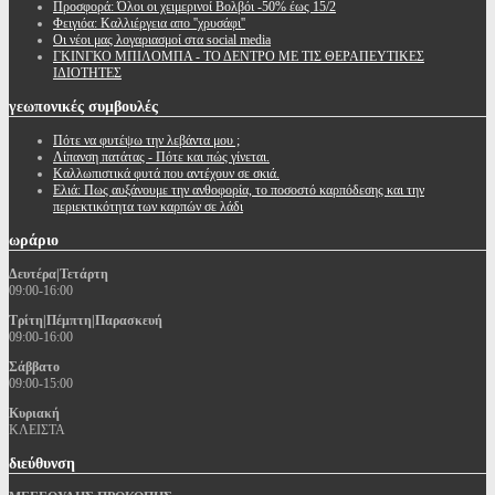
Προσφορά: Όλοι οι χειμερινοί Βολβόι -50% έως 15/2
Φειγιόα: Καλλιέργεια απο ''χρυσάφι''
Oι νέοι μας λογαριασμοί στα social media
ΓΚΙΝΓΚΟ ΜΠΙΛΟΜΠΑ - ΤΟ ΔΕΝΤΡΟ ΜΕ ΤΙΣ ΘΕΡΑΠΕΥΤΙΚΕΣ
ΙΔΙΟΤΗΤΕΣ
γεωπονικές
συμβουλές
Πότε να φυτέψω την λεβάντα μου ;
Λίπανση πατάτας - Πότε και πώς γίνεται.
Καλλωπιστικά φυτά που αντέχουν σε σκιά.
Ελιά: Πως αυξάνουμε την ανθοφορία, το ποσοστό καρπόδεσης και την
περιεκτικότητα των καρπών σε λάδι
ωράριο
Δευτέρα|Τετάρτη
09:00-16:00
Τρίτη|Πέμπτη|Παρασκευή
09:00-16:00
Σάββατο
09:00-15:00
Κυριακή
ΚΛΕΙΣΤΑ
διεύθυνση