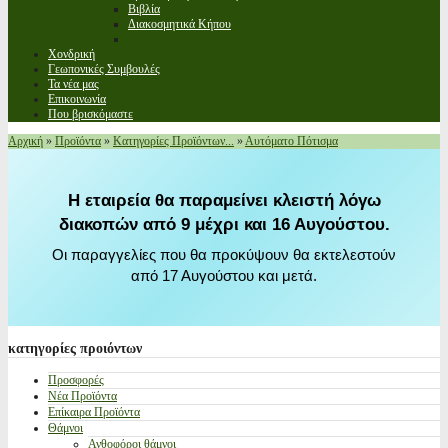
Βιβλία
Διακοσμητικά Κήπου
Χονδρική
Γεωπονικές Συμβουλές
Τα νέα μας
Επικοινωνία
Που βρισκόμαστε
Αρχική
»
Προϊόντα
»
Κατηγορίες Προϊόντων...
»
Αυτόματο Πότισμα
Η εταιρεία θα παραμείνει κλειστή λόγω
διακοπών από 9 μέχρι και 16 Αυγούστου.
Οι παραγγελίες που θα προκύψουν θα εκτελεστούν
από 17 Αυγούστου και μετά.
κατηγορίες
προιόντων
Προσφορές
Νέα Προϊόντα
Επίκαιρα Προϊόντα
Θάμνοι
Ανθοφόροι θάμνοι