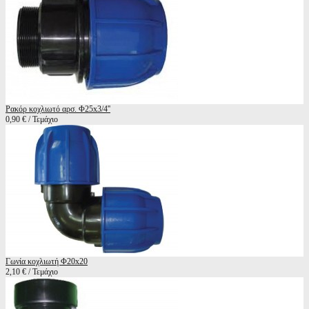
Ρακόρ κοχλιωτό αρσ. Φ25x3/4''
0,90 € / Τεμάχιο
Γωνία κοχλιωτή Φ20x20
2,10 € / Τεμάχιο