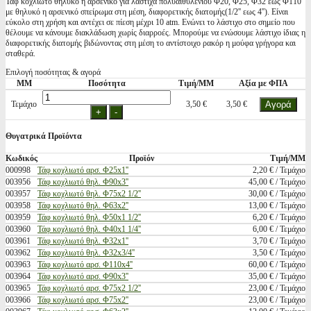
Ταφ κοχλιωτό θηλυκό η αρσενικό για λάστιχα πολυαιθυλένιου Φ20, Φ25, Φ32 εως Φ110
με θηλυκό η αρσενικό σπείρωμα στη μέση, διαφορετικής διατομής(1/2'' εως 4''). Είναι
εύκολο στη χρήση και αντέχει σε πίεση μέχρι 10 atm. Ενώνει το λάστιχο στο σημείο που
θέλουμε να κάνουμε διακλάδωση χωρίς διαρροές. Μπορούμε να ενώσουμε λάστιχο ίδιας η
διαφορετικής διατομής βιδώνοντας στη μέση το αντίστοιχο ρακόρ η μούφα γρήγορα και
σταθερά.
Επιλογή ποσότητας & αγορά
ΜΜ
Ποσότητα
Τιμή/ΜΜ
Αξία με ΦΠΑ
Τεμάχιο
3,50 €
3,50 €
Θυγατρικά Προϊόντα
Κωδικός
Προϊόν
Τιμή/ΜΜ
000998
Τάφ κοχλιωτό αρσ. Φ25x1''
2,20 € / Τεμάχιο
003956
Τάφ κοχλιωτό θηλ. Φ90x3''
45,00 € / Τεμάχιο
003957
Τάφ κοχλιωτό θηλ. Φ75x2 1/2''
30,00 € / Τεμάχιο
003958
Τάφ κοχλιωτό θηλ. Φ63x2''
13,00 € / Τεμάχιο
003959
Τάφ κοχλιωτό θηλ. Φ50x1 1/2''
6,20 € / Τεμάχιο
003960
Τάφ κοχλιωτό θηλ. Φ40x1 1/4''
6,00 € / Τεμάχιο
003961
Τάφ κοχλιωτό θηλ. Φ32x1''
3,70 € / Τεμάχιο
003962
Τάφ κοχλιωτό θηλ. Φ32x3/4''
3,50 € / Τεμάχιο
003963
Τάφ κοχλιωτό αρσ. Φ110x4''
60,00 € / Τεμάχιο
003964
Τάφ κοχλιωτό αρσ. Φ90x3''
35,00 € / Τεμάχιο
003965
Τάφ κοχλιωτό αρσ. Φ75x2 1/2''
23,00 € / Τεμάχιο
003966
Τάφ κοχλιωτό αρσ. Φ75x2''
23,00 € / Τεμάχιο