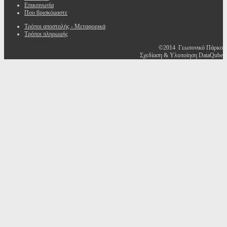
Επικοινωνία
Που βρισκόμαστε
Τρόποι αποστολής - Μεταφορικά
Τρόποι πληρωμής
©2014 Γεωπονικό Πάρκο
Σχεδίαση & Υλοποίηση DataQube