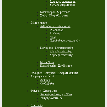
Χαμηλής μπορντούρας
Υψηλής μπορντούρας
Καρποφόροι - Superfoods
Σκιάς - Οξύφυλλα φυτά
Δέντρα κήπου
Ανθοφόρα - καλλωπιστικά
Φυλλοβόλα
Αειθαλή
Σκιάς
Παραθαλάσσιων περιοχών
Κωνοφόρα - Κυπαρισσοειδή
Υψηλής ανάπτυξης
Χαμηλής ανάπτυξης
Μίνι - Νάνα
Εσπεριδοειδή - Ξυνόδεντρα
Ανθόφυτα - Εποχιακά - Αρωματικά Φυτά
Αναρριχώμενα Φυτά
Αειθαλή
Φυλλοβόλα
Φοίνικες - Χαμαίρωπες
Χαμηλής ανάπτυξης - Νάνα
Υψηλής ανάπτυξης
Κακτοειδή