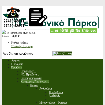
Το καλάθι σας είναι άδειο.
Σύνολο :
0,00 €
Καλώς ήρθατε
Σύνδεση | Εγγραφή
Αρχική
Η εταιρεία
Προϊόντα
Προσφορές...
Νέα Προϊόντα...
Επίκαιρα προϊόντα
Κατηγορίες Προϊόντων...
Θάμνοι
Ανθοφόροι
Φυλλοβόλοι
Αειθαλείς
Μπορντούρας - Φράχτες