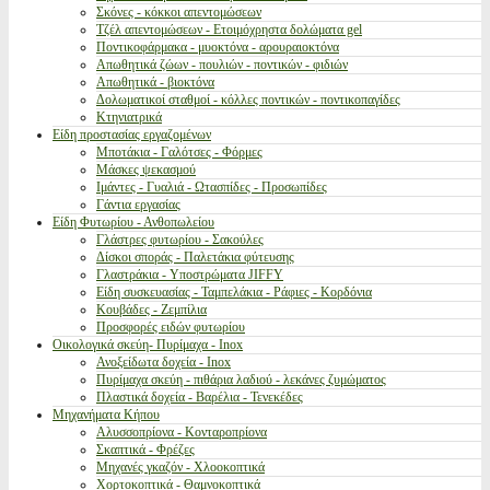
Σκόνες - κόκκοι απεντομώσεων
Τζέλ απεντομώσεων - Ετοιμόχρηστα δολώματα gel
Ποντικοφάρμακα - μυοκτόνα - αρουραιοκτόνα
Απωθητικά ζώων - πουλιών - ποντικών - φιδιών
Απωθητικά - βιοκτόνα
Δολωματικοί σταθμοί - κόλλες ποντικών - ποντικοπαγίδες
Κτηνιατρικά
Είδη προστασίας εργαζομένων
Μποτάκια - Γαλότσες - Φόρμες
Μάσκες ψεκασμού
Ιμάντες - Γυαλιά - Ωτασπίδες - Προσωπίδες
Γάντια εργασίας
Είδη Φυτωρίου - Ανθοπωλείου
Γλάστρες φυτωρίου - Σακούλες
Δίσκοι σποράς - Παλετάκια φύτευσης
Γλαστράκια - Υποστρώματα JIFFY
Είδη συσκευασίας - Ταμπελάκια - Ράφιες - Κορδόνια
Κουβάδες - Ζεμπίλια
Προσφορές ειδών φυτωρίου
Οικολογικά σκεύη- Πυρίμαχα - Inox
Ανοξείδωτα δοχεία - Inox
Πυρίμαχα σκεύη - πιθάρια λαδιού - λεκάνες ζυμώματος
Πλαστικά δοχεία - Βαρέλια - Τενεκέδες
Μηχανήματα Κήπου
Αλυσσοπρίονα - Κονταροπρίονα
Σκαπτικά - Φρέζες
Μηχανές γκαζόν - Χλοοκοπτικά
Χορτοκοπτικά - Θαμνοκοπτικά