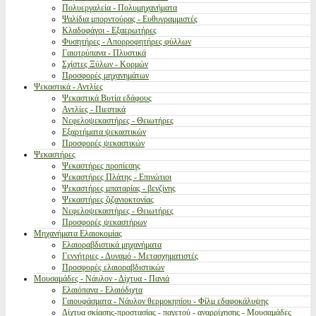
Πολυεργαλεία - Πολυμηχανήματα
Ψαλίδια μπορντούρας - Ευθυγραμμιστές
Κλαδοφάγοι - Εξαερωτήρες
Φυσητήρες - Απορροφητήρες φύλλων
Γαιοτρύπανα - Πλυστικά
Σχίστες Ξύλων - Κορμών
Προσφορές μηχανημάτων
Ψεκαστικά - Αντλίες
Ψεκαστικά Βυτία εδάφους
Αντλίες - Πιεστικά
Νεφελοψεκαστήρες - Θειωτήρες
Εξαρτήματα ψεκαστικών
Προσφορές ψεκαστικών
Ψεκαστήρες
Ψεκαστήρες προπίεσης
Ψεκαστήρες Πλάτης - Επινώτιοι
Ψεκαστήρες μπαταρίας - βενζίνης
Ψεκαστήρες ζιζανιοκτονίας
Νεφελοψεκαστήρες - Θειωτήρες
Προσφορές ψεκαστήρων
Μηχανήματα Ελαιοκομίας
Ελαιοραβδιστικά μηχανήματα
Γεννήτριες - Δυναμό - Μετασχηματιστές
Προσφορές ελαιοραβδιστικών
Μουσαμάδες - Νάυλον - Δίχτυα - Πανιά
Ελαιόπανα - Ελαιόδιχτα
Γαιουφάσματα - Νάυλον θερμοκηπίου - Φίλμ εδαφοκάλυψης
Δίχτυα σκίασης-προστασίας - παγετού - αναρρίχησης - Μουσαμάδες