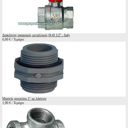
Διακόπτης σφαιρικός μεταλλικός Θ-Θ 1/2'' - Italy
6,00 € / Τεμάχιο
Μαστός φρεατίου 1" με λάστιχο
1,90 € / Τεμάχιο