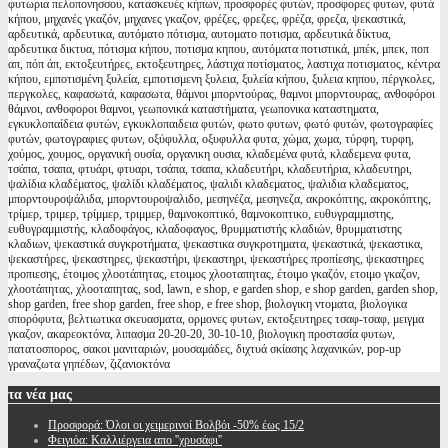
φυτωρια πελοπονησσου, κατασκευές κήπων, προσφορές φυτών, προσφορες φυτων, φυτά
κήπου, μηχανές γκαζόν, μηχανες γκαζον, φρέζες, φρεζες, φρέζα, φρεζα, ψεκαστικά,
αρδευτικά, αρδευτικα, αυτόματο πότισμα, αυτοματο ποτισμα, αρδευτικά δίκτυα,
αρδευτικα δικτυα, πότισμα κήπου, ποτισμα κηπου, αυτόματα ποτιστικά, μπέκ, μπεκ, ποπ
απ, πόπ άπ, εκτοξευτήρες, εκτοξευτηρες, λάστιχα ποτίσματος, λαστιχα ποτισματος, κέντρα
κήπου, εμποτισμένη ξυλεία, εμποτισμενη ξυλεια, ξυλεία κήπου, ξυλεια κηπου, πέργκολες,
περγκολες, καφασωτά, καφασωτα, θάμνοι μπορντούρας, θαμνοι μπορντουρας, ανθοφόροι
θάμνοι, ανθοφοροι θαμνοι, γεωπονικά καταστήματα, γεωπονικα καταστηματα,
εγκυκλοπαίδεια φυτών, εγκυκλοπαιδεια φυτών, φωτο φυτων, φωτό φυτών, φωτογραφίες
φυτών, φωτογραφιες φυτων, οξύφυλλα, οξυφυλλα φυτα, χώμα, χωμα, τύρφη, τυρφη,
χούμος, χουμος, οργανική ουσία, οργανικη ουσια, κλαδεμένα φυτά, κλαδεμενα φυτα,
τσάπα, τσαπα, φτυάρι, φτυαρι, τσάπα, τσαπα, κλαδευτήρι, κλαδευτήρια, κλαδευτηρι,
ψαλίδια κλαδέματος, ψαλίδι κλαδέματος, ψαλιδι κλαδεματος, ψαλιδια κλαδεματος,
μπορντουροψάλιδα, μπορντουροψαλιδο, μεσηνέζα, μεσηνεζα, ακροκόπτης, ακροκόπτης,
τρίμερ, τριμερ, τρίμμερ, τριμμερ, θαμνοκοπτικό, θαμνοκοπτικο, ευθυγραμμιστης,
ευθυγραμμιστής, κλαδοφάγος, κλαδοφαγος, θρυμματιστής κλαδιών, θρυμματιστης
κλαδιων, ψεκαστικά συγκροτήματα, ψεκαστικα συγκροτηματα, ψεκαστικά, ψεκαστικα,
ψεκαστήρες, ψεκαστηρες, ψεκαστήρι, ψεκαστηρι, ψεκαστήρες προπίεσης, ψεκαστηρες
προπιεσης, έτοιμος χλοοτάπητας, ετοιμος χλοοταπητας, έτοιμο γκαζόν, ετοιμο γκαζον,
χλοοτάπητας, χλοοταπητας, sod, lawn, e shop, e garden shop, e shop garden, garden shop,
shop garden, free shop garden, free shop, e free shop, βιολογικη ντοματα, βιολογικα
σπορόφυτα, βελτιωτικα σκευασματα, ορμονες φυτων, εκτοξευτηρες τσαφ-τσαφ, μειγμα
γκαζον, ακαρεοκτόνα, λιπασμα 20-20-20, 30-10-10, βιολογικη προστασία φυτων,
πατατοσπορος, σακοι μανιταριών, μουσαμάδες, διχτυά σκίασης λαχανικών, pop-up
γραναζωτα γηπέδων, ζιζανιοκτόνα
τα
νέα μας
Προσφορά: Όλοι οι χειμερινοί Βολβόι -50% έως 15/2
Φειγιόα: Καλλιέργεια απο ''χρυσάφι''