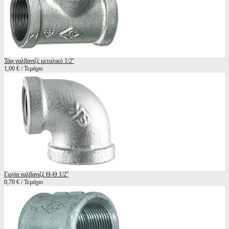
Τάφ γαλβανιζέ μεταλικό 1/2''
1,00 € / Τεμάχιο
Γωνία γαλβανιζέ Θ-Θ 1/2''
0,70 € / Τεμάχιο