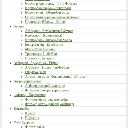
Θάμνοι μπορντούρας - Φυτά Φράχτες
Καρποφόροι θάμνοι - Superfoods
Θάμνοι σκιάς - Οξύφυλλα φυτά
Θάμνοι φυτά παραθαλάσσιων περιοχών
Προσφορές Θάμνων - Φυτών
Δέντρα
Ανθοφόρα - Καλλωπιστικά δέντρα
Κωνοφόρα - Κυπαρισσοειδή
Καρποφόρα - Οπωροφόρα δέντρα
Εσπεριδοειδή - Ξυνόδεντρα
Μίνι - Νάνα δεντράκια
Τροπικά φυτά - δένδρα
Προσφορές Δέντρων
Ανθόφυτα - Αρωματικά - Ετήσια
Ανθόφυτα - Πολυετή ανθοφόρα
Εποχιακά φυτά
Αρωματικά φυτά - Φαρμακευτικά - Βότανα
Αναρριχώμενα φυτά
Αειθαλή αναρριχώμενα φυτά
Φυλλοβόλα αναρριχώμενα φυτά
Φοίνικες - Χαμαίρωπες
Φοινικοειδή υψηλής ανάπτυξης
Φοίνικες νάνοι - χαμηλής ανάπτυξης
Κακτοειδή
Κάκτοι
Παχύφυτα
Φυτά Σχήματα
Φυτά Μπάλες