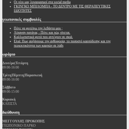
Oι νέοι μας λογαριασμοί στα social media
ΓΚΙΝΓΚΟ ΜΠΙΛΟΜΠΑ - ΤΟ ΔΕΝΤΡΟ ΜΕ ΤΙΣ ΘΕΡΑΠΕΥΤΙΚΕΣ
ΙΔΙΟΤΗΤΕΣ
γεωπονικές
συμβουλές
Πότε να φυτέψω την λεβάντα μου ;
Λίπανση πατάτας - Πότε και πώς γίνεται.
Καλλωπιστικά φυτά που αντέχουν σε σκιά.
Ελιά: Πως αυξάνουμε την ανθοφορία, το ποσοστό καρπόδεσης και την
περιεκτικότητα των καρπών σε λάδι
ωράριο
Δευτέρα|Τετάρτη
09:00-16:00
Τρίτη|Πέμπτη|Παρασκευή
09:00-16:00
Σάββατο
09:00-15:00
Κυριακή
ΚΛΕΙΣΤΑ
διεύθυνση
ΜΕΓΓΟΥΛΗΣ ΠΡΟΚΟΠΗΣ
ΓΕΩΠΟΝΙΚΟ ΠΑΡΚΟ