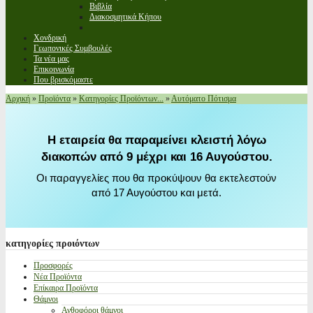
Βιβλία
Διακοσμητικά Κήπου
Χονδρική
Γεωπονικές Συμβουλές
Τα νέα μας
Επικοινωνία
Που βρισκόμαστε
Αρχική
»
Προϊόντα
»
Κατηγορίες Προϊόντων...
»
Αυτόματο Πότισμα
Η εταιρεία θα παραμείνει κλειστή λόγω
διακοπών από 9 μέχρι και 16 Αυγούστου.
Οι παραγγελίες που θα προκύψουν θα εκτελεστούν
από 17 Αυγούστου και μετά.
κατηγορίες
προιόντων
Προσφορές
Νέα Προϊόντα
Επίκαιρα Προϊόντα
Θάμνοι
Ανθοφόροι θάμνοι