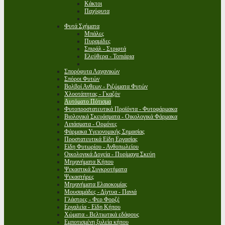
Κάκτοι
Παχύφυτα
Φυτά Σχήματα
Μπάλες
Πυραμίδες
Σπιράλ - Στριφτά
Ελεύθερα - Τοπιάρια
Σπορόφυτα Λαχανικών
Σπόροι Φυτών
Βολβοί Ανθεων - Ριζώματα Φυτών
Χλοοτάπητας - Γκαζόν
Αυτόματο Πότισμα
Φυτοπροστατευτικά Προϊόντα - Φυτοφάρμακα
Βιολογικά Σκευάσματα - Οικολογικά Φάρμακα
Λιπάσματα - Ορμόνες
Φάρμακα Υγειονομικής Σημασίας
Προστατευτικά Είδη Εργασίας
Είδη Φυτωρίου - Ανθοπωλείου
Οικολογικά Δοχεία - Πυρίμαχα Σκεύη
Μηχανήματα Κήπου
Ψεκαστικά Συγκροτήματα
Ψεκαστήρες
Μηχανήματα Ελαιοκομίας
Μουσαμάδες - Δίχτυα - Πανιά
Γλάστρες - Φερ Φορζέ
Εργαλεία - Είδη Κήπου
Χώματα - Βελτιωτικά εδάφους
Εμποτισμένη ξυλεία κήπου