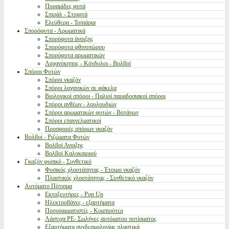
Πυραμίδες φυτά
Σπιράλ - Στριφτά
Ελεύθερα - Τοπιάρια
Σπορόφυτα - Αρωματικά
Σπορόφυτα άνοιξης
Σπορόφυτα φθινοπώρου
Σπορόφυτα αρωματικών
Λαχανόκηπος - Κόνδυλοι - Βολβοί
Σπόροι Φυτών
Σπόροι γκαζόν
Σπόροι λαχανικών σε φάκελα
Βιολογικοί σπόροι - Παλιοί παραδοσιακοί σπόροι
Σπόροι ανθέων - λουλουδιών
Σπόροι αρωματικών φυτών - Βοτάνων
Σπόροι επαγγελματικοί
Προσφορές σπόρων γκαζόν
Βολβοί - Ριζώματα Φυτών
Βολβοί Ανοιξης
Βολβοί Καλοκαιριού
Γκαζόν φυσικό - Συνθετικό
Φυσικός χλοοτάπητας - Έτοιμο γκαζόν
Πλαστικός χλοοτάπητας - Συνθετικό γκαζόν
Αυτόματο Πότισμα
Εκτοξευτήρες - Pop Up
Ηλεκτροβάνες - εξαρτήματα
Προγραμματιστές - Κομπιούτερ
Λάστιχα PE- Σωλήνες αυτόματου ποτίσματος
Εξαρτήματα συνδεσμολογίας πλαστικά