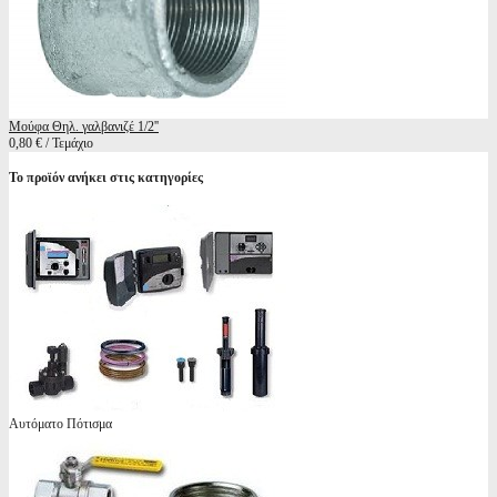
Μούφα Θηλ. γαλβανιζέ 1/2''
0,80 € / Τεμάχιο
Το προϊόν ανήκει στις κατηγορίες
Αυτόματο Πότισμα