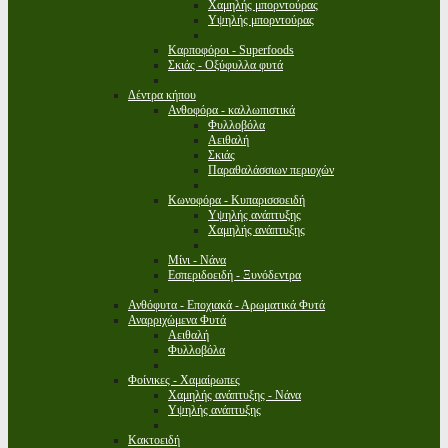
Χαμηλής μπορντούρας
Υψηλής μπορντούρας
Καρποφόροι - Superfoods
Σκιάς - Οξύφυλλα φυτά
Δέντρα κήπου
Ανθοφόρα - καλλωπιστικά
Φυλλοβόλα
Αειθαλή
Σκιάς
Παραθαλάσσιων περιοχών
Κωνοφόρα - Κυπαρισσοειδή
Υψηλής ανάπτυξης
Χαμηλής ανάπτυξης
Μίνι - Νάνα
Εσπεριδοειδή - Ξυνόδεντρα
Ανθόφυτα - Εποχιακά - Αρωματικά Φυτά
Αναρριχώμενα Φυτά
Αειθαλή
Φυλλοβόλα
Φοίνικες - Χαμαίρωπες
Χαμηλής ανάπτυξης - Νάνα
Υψηλής ανάπτυξης
Κακτοειδή