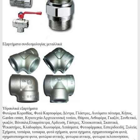
Εξαρτήματα συνδεσμολογίας μεταλλικά
Υδραυλικά εξαρτήματα
Φυτώρια Κορινθίας, Φυτά Καρποφόρα, Δέντρα, Γλάστρες, Αυτόματο πότισμα, Κήπος,
Garden center, Κηποτεχνία Αρχιτεκτονική τοπίου, Θάμνοι, Ανθοφόρα, Γκαζόν, Συνθετικό,
γκαζόν, Βότσαλα,Ελαφρόπετρα, Αρδευση, Γάστρες, Χλοοκοπτικά, Σκαπτικά,
Ψεκαστήρες, Κλαδοφάγοι, Κωνοφόρα, Λιπάσματα, Φυτοφάρμακα, Εσπεριδοειδή, Ξυλεία,
Σχήματα, τοπιάρια, τοπιαρια, φυτά σχήματα, φυτα σχηματα, σχηματοποιημένα φυτά,
σχηματοποιημενα φυτα, φυτώρια αττικής, φυτωρια αττικης, φυτωρια πελοπονησσου,