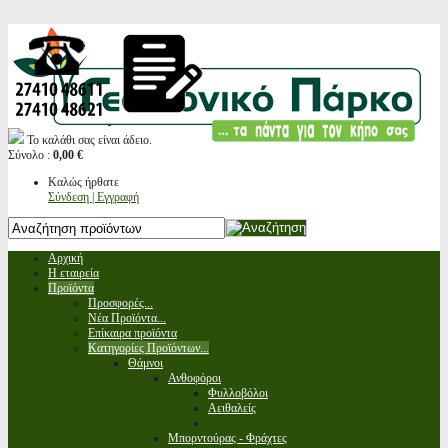
Το καλάθι σας είναι άδειο.
Σύνολο :
0,00 €
Καλώς ήρθατε
Σύνδεση | Εγγραφή
Αρχική
Η εταιρεία
Προϊόντα
Προσφορές...
Νέα Προϊόντα...
Επίκαιρα προϊόντα
Κατηγορίες Προϊόντων...
Θάμνοι
Ανθοφόροι
Φυλλοβόλοι
Αειθαλείς
Μπορντούρας - Φράχτες