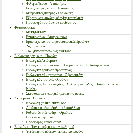
Φίλτρα Νερού - Λιπαντήρες
Εκτοξευτήρες νερού - Επιφανείας
Μικροεκτοξευτήρες - Σταλάκτες
Εξαρτήματα συνδεσμολογίας μεταλλικά
Προσφορές αυτόματου ποτίσματος
Φυτοφάρμακα
Μυκητοκτόνα
Εντομοκτόνα - Ακαρεοκτόνα
Ερασιτεχνικά Φυτοπροστατευτικά Προιόντα
Ζιζανιοκτόνα
Σαλιγκαροκτόνα - Κοχλιοκτόνα
Βιολογικά φάρμακα - Παγίδες
Βιολογικά Λιπάσματα
Βιολογικά Εντομοκτόνα - Ακαρεοκτόνα - Σαλιγκαροκτόνα
Βιολογικά προιόντα προστασίας
Βιολογικά Μυκητοκτόνα - Ζιζανιοκτόνα
Βιολογικές Φυτικές Ορμόνες
Βιολογικές Εντομοπαγίδες - Σαλιγκαροπαγίδες - Παγίδες ερπετών -
Κόλλες
Σκευάσματα βιολογικά για απεντομώσεις
Λιπάσματα - Ορμόνες
Κοκκώδη χημικά λιπάσματα
Λιπάσματα υδατοδιαλυτά διαφυλλικά
Ρυθμιστές ανάπτυξης - Ορμόνες
Βελτιωτικά φυτών
Προσφορές λιπασμάτων
Βιοκτόνα - Ποντικοφάρμακα - Απωθητικά
Υγρά απεντομώσεων - Σπρέυ καπνογόνα