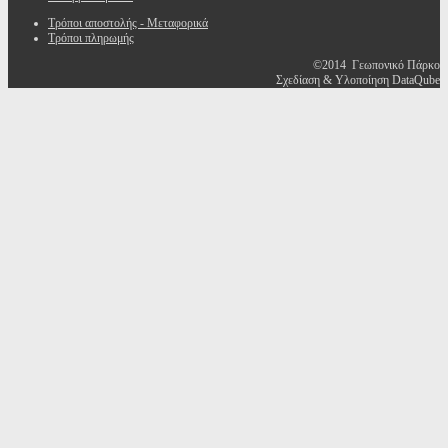
Τρόποι αποστολής - Μεταφορικά
Τρόποι πληρωμής
©2014 Γεωπονικό Πάρκο
Σχεδίαση & Υλοποίηση DataQube