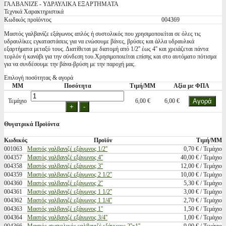
ΓΑΛΒΑΝΙΖΕ - ΥΔΡΑΥΛΙΚΑ ΕΞΑΡΤΗΜΑΤΑ
Τεχνικά Χαρακτηριστικά
Κωδικός προϊόντος
004369
Μαστός γαλβανίζε εξάγωνος απλός ή συστολικός που χρησιμοποιείται σε όλες τις
υδραυλίκες εγκαταστάσεις για να ενώσουμε βάνες, βρύσες και άλλα υδραυλικά
εξαρτήματα μεταξύ τους. Διατίθεται με διατομή από 1/2'' έως 4'' και χρειάζεται πάντα
τεφλόν ή κανάβι για την σύνδεση του.Χρησιμοποιείται επίσης και στο αυτόματο πότισμα
για να συνδέσουμε την βάνα-βρύση με την παροχή μας.
Επιλογή ποσότητας & αγορά
ΜΜ
Ποσότητα
Τιμή/ΜΜ
Αξία με ΦΠΑ
Τεμάχιο
6,00 €
6,00 €
Θυγατρικά Προϊόντα
Κωδικός
Προϊόν
Τιμή/ΜΜ
001063
Μαστός γαλβανιζέ εξάγωνος 1/2''
0,70 € / Τεμάχιο
004357
Μαστός γαλβανιζέ εξάγωνος 4''
40,00 € / Τεμάχιο
004358
Μαστός γαλβανιζέ εξάγωνος 3''
12,00 € / Τεμάχιο
004359
Μαστός γαλβανιζέ εξάγωνος 2 1/2''
10,00 € / Τεμάχιο
004360
Μαστός γαλβανιζέ εξάγωνος 2''
5,30 € / Τεμάχιο
004361
Μαστός γαλβανιζέ εξάγωνος 1 1/2''
3,00 € / Τεμάχιο
004362
Μαστός γαλβανιζέ εξάγωνος 1 1/4''
2,70 € / Τεμάχιο
004363
Μαστός γαλβανιζέ εξάγωνος 1''
1,50 € / Τεμάχιο
004364
Μαστός γαλβανιζέ εξάγωνος 3/4''
1,00 € / Τεμάχιο