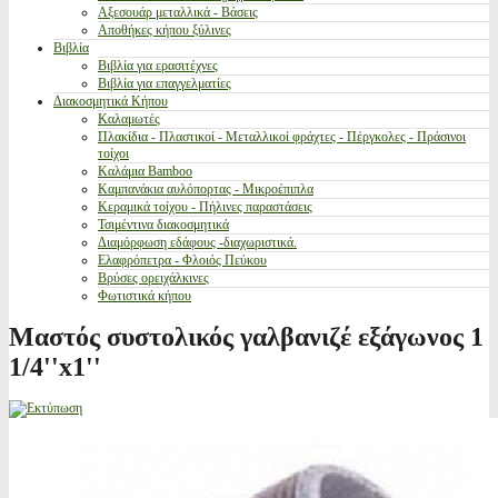
Αξεσουάρ μεταλλικά - Βάσεις
Αποθήκες κήπου ξύλινες
Βιβλία
Βιβλία για ερασιτέχνες
Βιβλία για επαγγελματίες
Διακοσμητικά Κήπου
Καλαμωτές
Πλακίδια - Πλαστικοί - Μεταλλικοί φράχτες - Πέργκολες - Πράσινοι
τοίχοι
Καλάμια Bamboo
Καμπανάκια αυλόπορτας - Μικροέπιπλα
Κεραμικά τοίχου - Πήλινες παραστάσεις
Τσιμέντινα διακοσμητικά
Διαμόρφωση εδάφους -διαχωριστικά.
Ελαφρόπετρα - Φλοιός Πεύκου
Βρύσες ορειχάλκινες
Φωτιστικά κήπου
Μαστός συστολικός γαλβανιζέ εξάγωνος 1
1/4''x1''