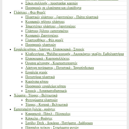
Σάκοι συλλογής - προστασίας καρπών
Προσφορές σε ελαιόπανα και ελαιόδιχτα
Γλάστρες - Φερ Φορζέ
Πλαστικές γλάστρες - ζαρντινιέρες - Πιάτα πλαστικά
Κεραμικές πήλινες γλάστρες
Τσιμεντένιες γλάστρες - ζαρντινιέρες
Γλάστρες ξύλινες εμποτισμένες
Κεραμικές Ζαρντινιέρες
Γλαστροθήκες - Φέρ φορζέ
Προσφορές γλαστρών
Εργαλεία κήπου - Λάστιχα - Ελαιοκομικά - Σπορείς
Κλαδευτήρια - Ψαλίδια κορυφής - Ακροκόφτες γκαζόν- Εμβολιαστήρια
Ελαιοκομικά - Καρποσυλλέκτες
Όργανα μέτρησης - Κομποστοποιητές
Λάστιχα ποτίσματος - Ποτιστικά - Ταχυσύνδεσμοι
Εργαλεία χειρός
Ποτιστήρια πλαστικά
Καρότσια κήπου
Προσφορές εργαλείων κήπου
Σπορείς - Λιπασματοδιανομείς
Χώματα - Τύρφες - Βελτιωτικά
Φυτοχώματα γλαστρών
Τύρφες - Κοπριά - Βελτιωτικά
Εμποτισμένη ξυλεία - φράχτες
Καφασωτά - Πάνελ - Πέργκολες
Κάγκελα - Φράχτες
Σανίδες Deck - Δοκάρια - Πατήματα - Διάδρομοι
Πάσσαλοι πεύκου - Στηρίγματα φυτών