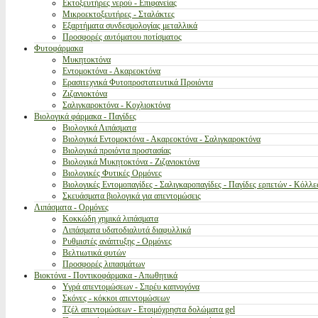
Εκτοξευτήρες νερού - Επιφανείας
Μικροεκτοξευτήρες - Σταλάκτες
Εξαρτήματα συνδεσμολογίας μεταλλικά
Προσφορές αυτόματου ποτίσματος
Φυτοφάρμακα
Μυκητοκτόνα
Εντομοκτόνα - Ακαρεοκτόνα
Ερασιτεχνικά Φυτοπροστατευτικά Προιόντα
Ζιζανιοκτόνα
Σαλιγκαροκτόνα - Κοχλιοκτόνα
Βιολογικά φάρμακα - Παγίδες
Βιολογικά Λιπάσματα
Βιολογικά Εντομοκτόνα - Ακαρεοκτόνα - Σαλιγκαροκτόνα
Βιολογικά προιόντα προστασίας
Βιολογικά Μυκητοκτόνα - Ζιζανιοκτόνα
Βιολογικές Φυτικές Ορμόνες
Βιολογικές Εντομοπαγίδες - Σαλιγκαροπαγίδες - Παγίδες ερπετών - Κόλλε
Σκευάσματα βιολογικά για απεντομώσεις
Λιπάσματα - Ορμόνες
Κοκκώδη χημικά λιπάσματα
Λιπάσματα υδατοδιαλυτά διαφυλλικά
Ρυθμιστές ανάπτυξης - Ορμόνες
Βελτιωτικά φυτών
Προσφορές λιπασμάτων
Βιοκτόνα - Ποντικοφάρμακα - Απωθητικά
Υγρά απεντομώσεων - Σπρέυ καπνογόνα
Σκόνες - κόκκοι απεντομώσεων
Τζέλ απεντομώσεων - Ετοιμόχρηστα δολώματα gel