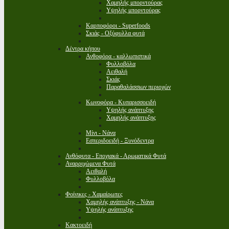
Χαμηλής μπορντούρας
Υψηλής μπορντούρας
Καρποφόροι - Superfoods
Σκιάς - Οξύφυλλα φυτά
Δέντρα κήπου
Ανθοφόρα - καλλωπιστικά
Φυλλοβόλα
Αειθαλή
Σκιάς
Παραθαλάσσιων περιοχών
Κωνοφόρα - Κυπαρισσοειδή
Υψηλής ανάπτυξης
Χαμηλής ανάπτυξης
Μίνι - Νάνα
Εσπεριδοειδή - Ξυνόδεντρα
Ανθόφυτα - Εποχιακά - Αρωματικά Φυτά
Αναρριχώμενα Φυτά
Αειθαλή
Φυλλοβόλα
Φοίνικες - Χαμαίρωπες
Χαμηλής ανάπτυξης - Νάνα
Υψηλής ανάπτυξης
Κακτοειδή