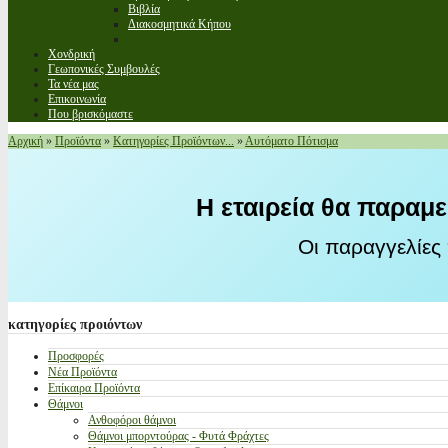
Βιβλία
Διακοσμητικά Κήπου
Χονδρική
Γεωπονικές Συμβουλές
Τα νέα μας
Επικοινωνία
Που βρισκόμαστε
Αρχική
»
Προϊόντα
»
Κατηγορίες Προϊόντων...
»
Αυτόματο Πότισμα
Η εταιρεία θα παραμε
Οι παραγγελίες
κατηγορίες
προιόντων
Προσφορές
Νέα Προϊόντα
Επίκαιρα Προϊόντα
Θάμνοι
Ανθοφόροι θάμνοι
Θάμνοι μπορντούρας - Φυτά Φράχτες