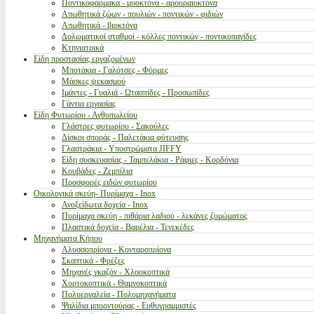
Ποντικοφάρμακα - μυοκτόνα - αρουραιοκτόνα
Απωθητικά ζώων - πουλιών - ποντικών - φιδιών
Απωθητικά - βιοκτόνα
Δολωματικοί σταθμοί - κόλλες ποντικών - ποντικοπαγίδες
Κτηνιατρικά
Είδη προστασίας εργαζομένων
Μποτάκια - Γαλότσες - Φόρμες
Μάσκες ψεκασμού
Ιμάντες - Γυαλιά - Ωτασπίδες - Προσωπίδες
Γάντια εργασίας
Είδη Φυτωρίου - Ανθοπωλείου
Γλάστρες φυτωρίου - Σακούλες
Δίσκοι σποράς - Παλετάκια φύτευσης
Γλαστράκια - Υποστρώματα JIFFY
Είδη συσκευασίας - Ταμπελάκια - Ράφιες - Κορδόνια
Κουβάδες - Ζεμπίλια
Προσφορές ειδών φυτωρίου
Οικολογικά σκεύη- Πυρίμαχα - Inox
Ανοξείδωτα δοχεία - Inox
Πυρίμαχα σκεύη - πιθάρια λαδιού - λεκάνες ζυμώματος
Πλαστικά δοχεία - Βαρέλια - Τενεκέδες
Μηχανήματα Κήπου
Αλυσσοπρίονα - Κονταροπρίονα
Σκαπτικά - Φρέζες
Μηχανές γκαζόν - Χλοοκοπτικά
Χορτοκοπτικά - Θαμνοκοπτικά
Πολυεργαλεία - Πολυμηχανήματα
Ψαλίδια μπορντούρας - Ευθυγραμμιστές