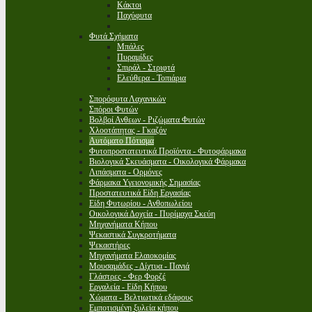
Κάκτοι
Παχύφυτα
Φυτά Σχήματα
Μπάλες
Πυραμίδες
Σπιράλ - Στριφτά
Ελεύθερα - Τοπιάρια
Σπορόφυτα Λαχανικών
Σπόροι Φυτών
Βολβοί Ανθεων - Ριζώματα Φυτών
Χλοοτάπητας - Γκαζόν
Αυτόματο Πότισμα
Φυτοπροστατευτικά Προϊόντα - Φυτοφάρμακα
Βιολογικά Σκευάσματα - Οικολογικά Φάρμακα
Λιπάσματα - Ορμόνες
Φάρμακα Υγειονομικής Σημασίας
Προστατευτικά Είδη Εργασίας
Είδη Φυτωρίου - Ανθοπωλείου
Οικολογικά Δοχεία - Πυρίμαχα Σκεύη
Μηχανήματα Κήπου
Ψεκαστικά Συγκροτήματα
Ψεκαστήρες
Μηχανήματα Ελαιοκομίας
Μουσαμάδες - Δίχτυα - Πανιά
Γλάστρες - Φερ Φορζέ
Εργαλεία - Είδη Κήπου
Χώματα - Βελτιωτικά εδάφους
Εμποτισμένη ξυλεία κήπου