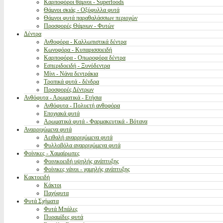
Καρποφόροι θάμνοι - Superfoods
Θάμνοι σκιάς - Οξύφυλλα φυτά
Θάμνοι φυτά παραθαλάσσιων περιοχών
Προσφορές Θάμνων - Φυτών
Δέντρα
Ανθοφόρα - Καλλωπιστικά δέντρα
Κωνοφόρα - Κυπαρισσοειδή
Καρποφόρα - Οπωροφόρα δέντρα
Εσπεριδοειδή - Ξυνόδεντρα
Μίνι - Νάνα δεντράκια
Τροπικά φυτά - δένδρα
Προσφορές Δέντρων
Ανθόφυτα - Αρωματικά - Ετήσια
Ανθόφυτα - Πολυετή ανθοφόρα
Εποχιακά φυτά
Αρωματικά φυτά - Φαρμακευτικά - Βότανα
Αναρριχώμενα φυτά
Αειθαλή αναρριχώμενα φυτά
Φυλλοβόλα αναρριχώμενα φυτά
Φοίνικες - Χαμαίρωπες
Φοινικοειδή υψηλής ανάπτυξης
Φοίνικες νάνοι - χαμηλής ανάπτυξης
Κακτοειδή
Κάκτοι
Παχύφυτα
Φυτά Σχήματα
Φυτά Μπάλες
Πυραμίδες φυτά