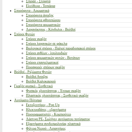
Σπιράλ - Στριφτά
Ελεύθερα - Τοπιάρια
Σπορόφυτα - Αρωματικά
Σπορόφυτα άνοιξης
Σπορόφυτα φθινοπώρου
Σπορόφυτα αρωματικών
Λαχανόκηπος - Κόνδυλοι - Βολβοί
Σπόροι Φυτών
Σπόροι γκαζόν
Σπόροι λαχανικών σε φάκελα
Βιολογικοί σπόροι - Παλιοί παραδοσιακοί σπόροι
Σπόροι ανθέων - λουλουδιών
Σπόροι αρωματικών φυτών - Βοτάνων
Σπόροι επαγγελματικοί
Προσφορές σπόρων γκαζόν
Βολβοί - Ριζώματα Φυτών
Βολβοί Ανοιξης
Βολβοί Καλοκαιριού
Γκαζόν φυσικό - Συνθετικό
Φυσικός χλοοτάπητας - Έτοιμο γκαζόν
Πλαστικός χλοοτάπητας - Συνθετικό γκαζόν
Αυτόματο Πότισμα
Εκτοξευτήρες - Pop Up
Ηλεκτροβάνες - εξαρτήματα
Προγραμματιστές - Κομπιούτερ
Λάστιχα PE- Σωλήνες αυτόματου ποτίσματος
Εξαρτήματα συνδεσμολογίας πλαστικά
Φίλτρα Νερού - Λιπαντήρες