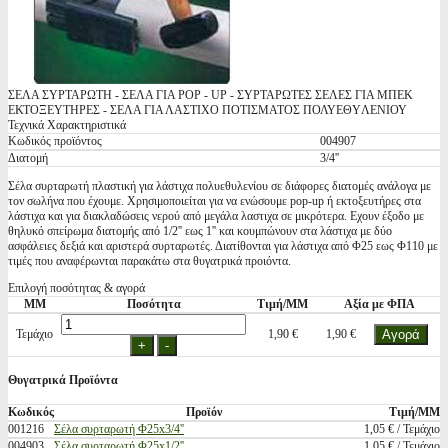
ΣΕΛΑ ΣΥΡΤΑΡΩΤΗ - ΣΕΛΑ ΓΙΑ POP - UP - ΣΥΡΤΑΡΩΤΕΣ ΣΕΛΕΣ ΓΙΑ ΜΠΕΚ
ΕΚΤΟΞΕΥΤΗΡΕΣ - ΣΕΛΑ ΓΙΑ ΛΑΣΤΙΧΟ ΠΟΤΙΣΜΑΤΟΣ ΠΟΛΥΕΘYΛΕΝΙΟΥ
Τεχνικά Χαρακτηριστικά
Κωδικός προϊόντος
004907
Διατομή
3/4''
Σέλα συρταρωτή πλαστική για λάστιχα πολυεθυλενίου σε διάφορες διατομές ανάλογα με
τον σωλήνα που έχουμε. Χρησιμοποιείται για να ενώσουμε pop-up ή εκτοξευτήρες στα
λάστιχα και για διακλαδώσεις νερού από μεγάλα λαστιχα σε μικρότερα. Εχουν έξοδο με
θηλυκό σπείρωμα διατομής από 1/2'' εως 1'' και κουμπώνουν στα λάστιχα με δύο
ασφάλειες δεξιά και αριστερά συρταρωτές. Διατίθονται για λάστιχα από Φ25 εως Φ110 με
τιμές που αναφέρωνται παρακάτω στα θυγατρικά προιόντα.
Επιλογή ποσότητας & αγορά
ΜΜ
Ποσότητα
Τιμή/ΜΜ
Αξία με ΦΠΑ
Τεμάχιο
1,90 €
1,90 €
Θυγατρικά Προϊόντα
Κωδικός
Προϊόν
Τιμή/ΜΜ
001216
Σέλα συρταρωτή Φ25x3/4''
1,05 € / Τεμάχιο
004903
Σέλα συρταρωτή Φ25x1/2''
1,05 € / Τεμάχιο