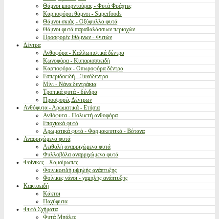
Θάμνοι μπορντούρας - Φυτά Φράχτες
Καρποφόροι θάμνοι - Superfoods
Θάμνοι σκιάς - Οξύφυλλα φυτά
Θάμνοι φυτά παραθαλάσσιων περιοχών
Προσφορές Θάμνων - Φυτών
Δέντρα
Ανθοφόρα - Καλλωπιστικά δέντρα
Κωνοφόρα - Κυπαρισσοειδή
Καρποφόρα - Οπωροφόρα δέντρα
Εσπεριδοειδή - Ξυνόδεντρα
Μίνι - Νάνα δεντράκια
Τροπικά φυτά - δένδρα
Προσφορές Δέντρων
Ανθόφυτα - Αρωματικά - Ετήσια
Ανθόφυτα - Πολυετή ανθοφόρα
Εποχιακά φυτά
Αρωματικά φυτά - Φαρμακευτικά - Βότανα
Αναρριχώμενα φυτά
Αειθαλή αναρριχώμενα φυτά
Φυλλοβόλα αναρριχώμενα φυτά
Φοίνικες - Χαμαίρωπες
Φοινικοειδή υψηλής ανάπτυξης
Φοίνικες νάνοι - χαμηλής ανάπτυξης
Κακτοειδή
Κάκτοι
Παχύφυτα
Φυτά Σχήματα
Φυτά Μπάλες