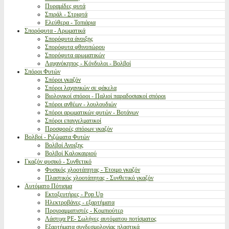
Πυραμίδες φυτά
Σπιράλ - Στριφτά
Ελεύθερα - Τοπιάρια
Σπορόφυτα - Αρωματικά
Σπορόφυτα άνοιξης
Σπορόφυτα φθινοπώρου
Σπορόφυτα αρωματικών
Λαχανόκηπος - Κόνδυλοι - Βολβοί
Σπόροι Φυτών
Σπόροι γκαζόν
Σπόροι λαχανικών σε φάκελα
Βιολογικοί σπόροι - Παλιοί παραδοσιακοί σπόροι
Σπόροι ανθέων - λουλουδιών
Σπόροι αρωματικών φυτών - Βοτάνων
Σπόροι επαγγελματικοί
Προσφορές σπόρων γκαζόν
Βολβοί - Ριζώματα Φυτών
Βολβοί Ανοιξης
Βολβοί Καλοκαιριού
Γκαζόν φυσικό - Συνθετικό
Φυσικός χλοοτάπητας - Έτοιμο γκαζόν
Πλαστικός χλοοτάπητας - Συνθετικό γκαζόν
Αυτόματο Πότισμα
Εκτοξευτήρες - Pop Up
Ηλεκτροβάνες - εξαρτήματα
Προγραμματιστές - Κομπιούτερ
Λάστιχα PE- Σωλήνες αυτόματου ποτίσματος
Εξαρτήματα συνδεσμολογίας πλαστικά