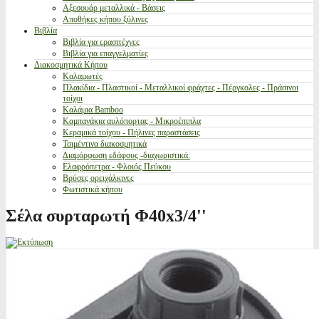
Αξεσουάρ μεταλλικά - Βάσεις
Αποθήκες κήπου ξύλινες
Βιβλία
Βιβλία για ερασιτέχνες
Βιβλία για επαγγελματίες
Διακοσμητικά Κήπου
Καλαμωτές
Πλακίδια - Πλαστικοί - Μεταλλικοί φράχτες - Πέργκολες - Πράσινοι
τοίχοι
Καλάμια Bamboo
Καμπανάκια αυλόπορτας - Μικροέπιπλα
Κεραμικά τοίχου - Πήλινες παραστάσεις
Τσιμέντινα διακοσμητικά
Διαμόρφωση εδάφους -διαχωριστικά.
Ελαφρόπετρα - Φλοιός Πεύκου
Βρύσες ορειχάλκινες
Φωτιστικά κήπου
Σέλα συρταρωτή Φ40x3/4''