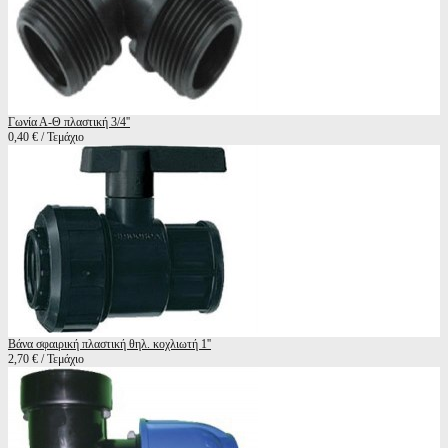
Γωνία Α-Θ πλαστική 3/4''
0,40 € / Τεμάχιο
Βάνα σφαιρική πλαστική θηλ. κοχλιωτή 1''
2,70 € / Τεμάχιο