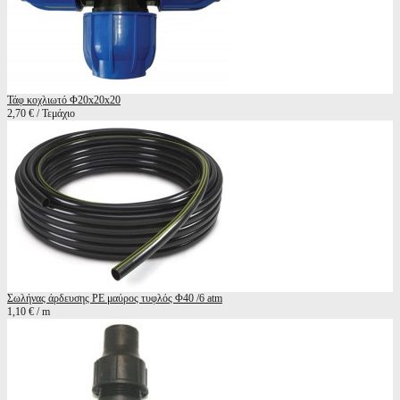
Τάφ κοχλιωτό Φ20x20x20
2,70 € / Τεμάχιο
Σωλήνας άρδευσης ΡΕ μαύρος τυφλός Φ40 /6 atm
1,10 € / m