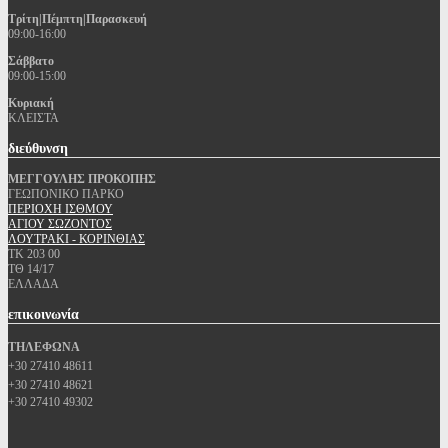
Τρίτη|Πέμπτη|Παρασκευή
09:00-16:00
Σάββατο
09:00-15:00
Κυριακή
ΚΛΕΙΣΤΑ
διεύθυνση
ΜΕΓΓΟΥΛΗΣ ΠΡΟΚΟΠΗΣ
ΓΕΩΠΟΝΙΚΟ ΠΑΡΚΟ
ΠΕΡΙΟΧΗ ΙΣΘΜΟΥ
ΑΓΙΟΥ ΣΩΖΟΝΤΟΣ
ΛΟΥΤΡΑΚΙ - ΚΟΡΙΝΘΙΑΣ
ΤΚ 203 00
ΤΘ 14/17
ΕΛΛΑΔΑ
επικοινωνία
ΤΗΛΕΦΩΝΑ
+30 27410 48611
+30 27410 48621
+30 27410 49302