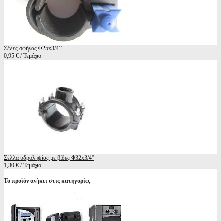
Σέλες σφήνας Φ25x3/4΄΄
0,95 € / Τεμάχιο
Σέλλα υδροληψίας με βίδες Φ32x3/4''
1,30 € / Τεμάχιο
Το προϊόν ανήκει στις κατηγορίες