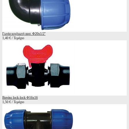
Γωνία κοχλιωτή αρσ. Φ20x1/2''
1,40 € / Τεμάχιο
Βανάκι lock-lock Φ16x16
1,50 € / Τεμάχιο