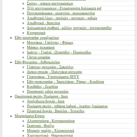
Σκόνες - κόκκοι απεντομώσεων
Τζέλ απεντομώσεων - Ετοιμόχρηστα δολώματα gel
Ποντικοφάρμακα - μυοκτόνα - αρουραιοκτόνα
Απωθητικά ζώων - πουλιών - ποντικών - φιδιών
Απωθητικά - βιοκτόνα
Δολωματικοί σταθμοί - κόλλες ποντικών - ποντικοπαγίδες
Κτηνιατρικά
Είδη προστασίας εργαζομένων
Μποτάκια - Γαλότσες - Φόρμες
Μάσκες ψεκασμού
Ιμάντες - Γυαλιά - Ωτασπίδες - Προσωπίδες
Γάντια εργασίας
Είδη Φυτωρίου - Ανθοπωλείου
Γλάστρες φυτωρίου - Σακούλες
Δίσκοι σποράς - Παλετάκια φύτευσης
Γλαστράκια - Υποστρώματα JIFFY
Είδη συσκευασίας - Ταμπελάκια - Ράφιες - Κορδόνια
Κουβάδες - Ζεμπίλια
Προσφορές ειδών φυτωρίου
Οικολογικά σκεύη- Πυρίμαχα - Inox
Ανοξείδωτα δοχεία - Inox
Πυρίμαχα σκεύη - πιθάρια λαδιού - λεκάνες ζυμώματος
Πλαστικά δοχεία - Βαρέλια - Τενεκέδες
Μηχανήματα Κήπου
Αλυσσοπρίονα - Κονταροπρίονα
Σκαπτικά - Φρέζες
Μηχανές γκαζόν - Χλοοκοπτικά
Χορτοκοπτικά - Θαμνοκοπτικά