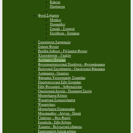
Κάκτοι
Παχύφυτα
Φυτά Σχήματα
Μπάλες
Πυραμίδες
Σπιράλ - Στριφτά
Ελεύθερα - Τοπιάρια
Σπορόφυτα Λαχανικών
Σπόροι Φυτών
Βολβοί Ανθεων - Ριζώματα Φυτών
Χλοοτάπητας - Γκαζόν
Αυτόματο Πότισμα
Φυτοπροστατευτικά Προϊόντα - Φυτοφάρμακα
Βιολογικά Σκευάσματα - Οικολογικά Φάρμακα
Λιπάσματα - Ορμόνες
Φάρμακα Υγειονομικής Σημασίας
Προστατευτικά Είδη Εργασίας
Είδη Φυτωρίου - Ανθοπωλείου
Οικολογικά Δοχεία - Πυρίμαχα Σκεύη
Μηχανήματα Κήπου
Ψεκαστικά Συγκροτήματα
Ψεκαστήρες
Μηχανήματα Ελαιοκομίας
Μουσαμάδες - Δίχτυα - Πανιά
Γλάστρες - Φερ Φορζέ
Εργαλεία - Είδη Κήπου
Χώματα - Βελτιωτικά εδάφους
Εμποτισμένη ξυλεία κήπου