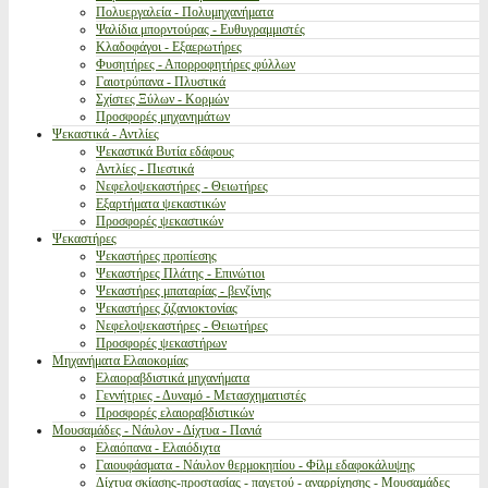
Πολυεργαλεία - Πολυμηχανήματα
Ψαλίδια μπορντούρας - Ευθυγραμμιστές
Κλαδοφάγοι - Εξαερωτήρες
Φυσητήρες - Απορροφητήρες φύλλων
Γαιοτρύπανα - Πλυστικά
Σχίστες Ξύλων - Κορμών
Προσφορές μηχανημάτων
Ψεκαστικά - Αντλίες
Ψεκαστικά Βυτία εδάφους
Αντλίες - Πιεστικά
Νεφελοψεκαστήρες - Θειωτήρες
Εξαρτήματα ψεκαστικών
Προσφορές ψεκαστικών
Ψεκαστήρες
Ψεκαστήρες προπίεσης
Ψεκαστήρες Πλάτης - Επινώτιοι
Ψεκαστήρες μπαταρίας - βενζίνης
Ψεκαστήρες ζιζανιοκτονίας
Νεφελοψεκαστήρες - Θειωτήρες
Προσφορές ψεκαστήρων
Μηχανήματα Ελαιοκομίας
Ελαιοραβδιστικά μηχανήματα
Γεννήτριες - Δυναμό - Μετασχηματιστές
Προσφορές ελαιοραβδιστικών
Μουσαμάδες - Νάυλον - Δίχτυα - Πανιά
Ελαιόπανα - Ελαιόδιχτα
Γαιουφάσματα - Νάυλον θερμοκηπίου - Φίλμ εδαφοκάλυψης
Δίχτυα σκίασης-προστασίας - παγετού - αναρρίχησης - Μουσαμάδες