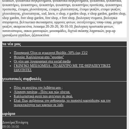
κλαδιων, ψεκαστικά συγκροτήματα, ψεκαστικα συγκροτηματα, ψεκαστικά, ψεκαστικα,
ψεκαστήρες, ψεκαστηρες, ψεκαστήρι, ψεκαστηρι, ψεκαστήρες προπίεσης, ψεκαστηρες
προπιεσης, έτοιμος χλοοτάπητας, ετοιμος χλοοταπητας, έτοιμο γκαζόν, ετοιμο γκαζον,
χλοοτάπητας, χλοοταπητας, sod, lawn, e shop, e garden shop, e shop garden, garden shop,
shop garden, free shop garden, free shop, e free shop, βιολογικη ντοματα, βιολογικα
σπορόφυτα, βελτιωτικα σκευασματα, ορμονες φυτων, εκτοξευτηρες τσαφ-τσαφ, μειγμα
γκαζον, ακαρεοκτόνα, λιπασμα 20-20-20, 30-10-10, βιολογικη προστασία φυτων,
πατατοσπορος, σακοι μανιταριών, μουσαμάδες, διχτυά σκίασης λαχανικών, pop-up
γραναζωτα γηπέδων, ζιζανιοκτόνα
τα
νέα μας
Προσφορά: Όλοι οι χειμερινοί Βολβόι -50% έως 15/2
Φειγιόα: Καλλιέργεια απο ''χρυσάφι''
Oι νέοι μας λογαριασμοί στα social media
ΓΚΙΝΓΚΟ ΜΠΙΛΟΜΠΑ - ΤΟ ΔΕΝΤΡΟ ΜΕ ΤΙΣ ΘΕΡΑΠΕΥΤΙΚΕΣ
ΙΔΙΟΤΗΤΕΣ
γεωπονικές
συμβουλές
Πότε να φυτέψω την λεβάντα μου ;
Λίπανση πατάτας - Πότε και πώς γίνεται.
Καλλωπιστικά φυτά που αντέχουν σε σκιά.
Ελιά: Πως αυξάνουμε την ανθοφορία, το ποσοστό καρπόδεσης και την
περιεκτικότητα των καρπών σε λάδι
ωράριο
Δευτέρα|Τετάρτη
09:00-16:00