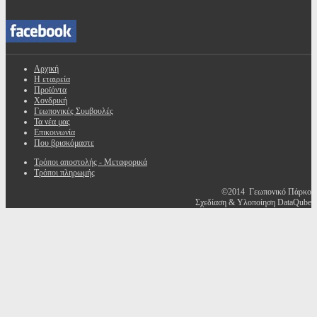
Αρχική
Η εταιρεία
Προϊόντα
Χονδρική
Γεωπονικές Συμβουλές
Τα νέα μας
Επικοινωνία
Που βρισκόμαστε
Τρόποι αποστολής - Μεταφορικά
Τρόποι πληρωμής
©2014 Γεωπονικό Πάρκο
Σχεδίαση & Υλοποίηση DataQube