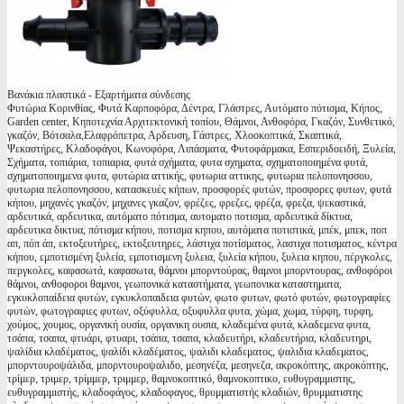
Βανάκια πλαστικά - Εξαρτήματα σύνδεσης
Φυτώρια Κορινθίας, Φυτά Καρποφόρα, Δέντρα, Γλάστρες, Αυτόματο πότισμα, Κήπος,
Garden center, Κηποτεχνία Αρχιτεκτονική τοπίου, Θάμνοι, Ανθοφόρα, Γκαζόν, Συνθετικό,
γκαζόν, Βότσαλα,Ελαφρόπετρα, Αρδευση, Γάστρες, Χλοοκοπτικά, Σκαπτικά,
Ψεκαστήρες, Κλαδοφάγοι, Κωνοφόρα, Λιπάσματα, Φυτοφάρμακα, Εσπεριδοειδή, Ξυλεία,
Σχήματα, τοπιάρια, τοπιαρια, φυτά σχήματα, φυτα σχηματα, σχηματοποιημένα φυτά,
σχηματοποιημενα φυτα, φυτώρια αττικής, φυτωρια αττικης, φυτωρια πελοπονησσου,
φυτωρια πελοπονησσου, κατασκευές κήπων, προσφορές φυτών, προσφορες φυτων, φυτά
κήπου, μηχανές γκαζόν, μηχανες γκαζον, φρέζες, φρεζες, φρέζα, φρεζα, ψεκαστικά,
αρδευτικά, αρδευτικα, αυτόματο πότισμα, αυτοματο ποτισμα, αρδευτικά δίκτυα,
αρδευτικα δικτυα, πότισμα κήπου, ποτισμα κηπου, αυτόματα ποτιστικά, μπέκ, μπεκ, ποπ
απ, πόπ άπ, εκτοξευτήρες, εκτοξευτηρες, λάστιχα ποτίσματος, λαστιχα ποτισματος, κέντρα
κήπου, εμποτισμένη ξυλεία, εμποτισμενη ξυλεια, ξυλεία κήπου, ξυλεια κηπου, πέργκολες,
περγκολες, καφασωτά, καφασωτα, θάμνοι μπορντούρας, θαμνοι μπορντουρας, ανθοφόροι
θάμνοι, ανθοφοροι θαμνοι, γεωπονικά καταστήματα, γεωπονικα καταστηματα,
εγκυκλοπαίδεια φυτών, εγκυκλοπαιδεια φυτών, φωτο φυτων, φωτό φυτών, φωτογραφίες
φυτών, φωτογραφιες φυτων, οξύφυλλα, οξυφυλλα φυτα, χώμα, χωμα, τύρφη, τυρφη,
χούμος, χουμος, οργανική ουσία, οργανικη ουσια, κλαδεμένα φυτά, κλαδεμενα φυτα,
τσάπα, τσαπα, φτυάρι, φτυαρι, τσάπα, τσαπα, κλαδευτήρι, κλαδευτήρια, κλαδευτηρι,
ψαλίδια κλαδέματος, ψαλίδι κλαδέματος, ψαλιδι κλαδεματος, ψαλιδια κλαδεματος,
μπορντουροψάλιδα, μπορντουροψαλιδο, μεσηνέζα, μεσηνεζα, ακροκόπτης, ακροκόπτης,
τρίμερ, τριμερ, τρίμμερ, τριμμερ, θαμνοκοπτικό, θαμνοκοπτικο, ευθυγραμμιστης,
ευθυγραμμιστής, κλαδοφάγος, κλαδοφαγος, θρυμματιστής κλαδιών, θρυμματιστης