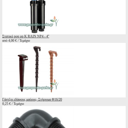
Στατικό pop up K RAIN NP4 - 4''
από 4,00 € / Τεμάχιο
Γάντζοι εδάφους μαύρος- Στήριγμα Φ16/20
0,25 € / Τεμάχιο