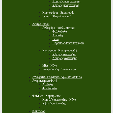
Χαμηλής μπορντούρας
Υψηλής μπορντούρας
Καρποφόροι - Superfoods
Σκιάς - Οξύφυλλα φυτά
Δέντρα κήπου
Ανθοφόρα - καλλωπιστικά
Φυλλοβόλα
Αειθαλή
Σκιάς
Παραθαλάσσιων περιοχών
Κωνοφόρα - Κυπαρισσοειδή
Υψηλής ανάπτυξης
Χαμηλής ανάπτυξης
Μίνι - Νάνα
Εσπεριδοειδή - Ξυνόδεντρα
Ανθόφυτα - Εποχιακά - Αρωματικά Φυτά
Αναρριχώμενα Φυτά
Αειθαλή
Φυλλοβόλα
Φοίνικες - Χαμαίρωπες
Χαμηλής ανάπτυξης - Νάνα
Υψηλής ανάπτυξης
Κακτοειδή