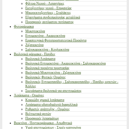
Φίλτρα Νερού - Λιπαντήρες
Εκτοξευτήρες νερού - Επιφανείας
Μικροεκτοξευτήρες - Σταλάκτες
Εξαρτήματα συνδεσμολογίας μεταλλικά
Προσφορές αυτόματου ποτίσματος
Φυτοφάρμακα
Μυκητοκτόνα
Εντομοκτόνα - Ακαρεοκτόνα
Ερασιτεχνικά Φυτοπροστατευτικά Προιόντα
Ζιζανιοκτόνα
Σαλιγκαροκτόνα - Κοχλιοκτόνα
Βιολογικά φάρμακα - Παγίδες
Βιολογικά Λιπάσματα
Βιολογικά Εντομοκτόνα - Ακαρεοκτόνα - Σαλιγκαροκτόνα
Βιολογικά προιόντα προστασίας
Βιολογικά Μυκητοκτόνα - Ζιζανιοκτόνα
Βιολογικές Φυτικές Ορμόνες
Βιολογικές Εντομοπαγίδες - Σαλιγκαροπαγίδες - Παγίδες ερπετών -
Κόλλες
Σκευάσματα βιολογικά για απεντομώσεις
Λιπάσματα - Ορμόνες
Κοκκώδη χημικά λιπάσματα
Λιπάσματα υδατοδιαλυτά διαφυλλικά
Ρυθμιστές ανάπτυξης - Ορμόνες
Βελτιωτικά φυτών
Προσφορές λιπασμάτων
Βιοκτόνα - Ποντικοφάρμακα - Απωθητικά
Υγρά απεντομώσεων - Σπρέυ καπνογόνα