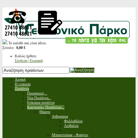
Το καλάθι σας είναι άδειο.
Σύνολο :
0,00 €
Καλώς ήρθατε
Σύνδεση | Εγγραφή
Αρχική
Η εταιρεία
Προϊόντα
Προσφορές...
Νέα Προϊόντα...
Επίκαιρα προϊόντα
Κατηγορίες Προϊόντων...
Θάμνοι
Ανθοφόροι
Φυλλοβόλοι
Αειθαλείς
Μπορντούρας - Φράχτες