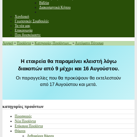
Βιβλία
Διακοσμητικά Κήπου
Χονδρική
Γεωπονικές Συμβουλές
Τα νέα μας
Επικοινωνία
Που βρισκόμαστε
Αρχική
»
Προϊόντα
»
Κατηγορίες Προϊόντων...
»
Αυτόματο Πότισμα
Η εταιρεία θα παραμείνει κλειστή λόγω
διακοπών από 9 μέχρι και 16 Αυγούστου.
Οι παραγγελίες που θα προκύψουν θα εκτελεστούν
από 17 Αυγούστου και μετά.
κατηγορίες
προιόντων
Προσφορές
Νέα Προϊόντα
Επίκαιρα Προϊόντα
Θάμνοι
Ανθοφόροι θάμνοι