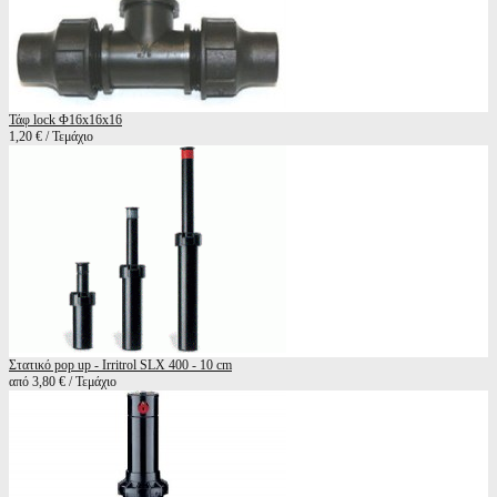
Τάφ lock Φ16x16x16
1,20 € / Τεμάχιο
Στατικό pop up - Irritrol SLX 400 - 10 cm
από 3,80 € / Τεμάχιο