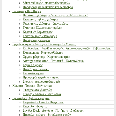
Σάκοι συλλογής - προστασίας καρπών
Προσφορές σε ελαιόπανα και ελαιόδιχτα
Γλάστρες - Φερ Φορζέ
Πλαστικές γλάστρες - ζαρντινιέρες - Πιάτα πλαστικά
Κεραμικές πήλινες γλάστρες
Τσιμεντένιες γλάστρες - ζαρντινιέρες
Γλάστρες ξύλινες εμποτισμένες
Κεραμικές Ζαρντινιέρες
Γλαστροθήκες - Φέρ φορζέ
Προσφορές γλαστρών
Εργαλεία κήπου - Λάστιχα - Ελαιοκομικά - Σπορείς
Κλαδευτήρια - Ψαλίδια κορυφής - Ακροκόφτες γκαζόν- Εμβολιαστήρια
Ελαιοκομικά - Καρποσυλλέκτες
Όργανα μέτρησης - Κομποστοποιητές
Λάστιχα ποτίσματος - Ποτιστικά - Ταχυσύνδεσμοι
Εργαλεία χειρός
Ποτιστήρια πλαστικά
Καρότσια κήπου
Προσφορές εργαλείων κήπου
Σπορείς - Λιπασματοδιανομείς
Χώματα - Τύρφες - Βελτιωτικά
Φυτοχώματα γλαστρών
Τύρφες - Κοπριά - Βελτιωτικά
Εμποτισμένη ξυλεία - φράχτες
Καφασωτά - Πάνελ - Πέργκολες
Κάγκελα - Φράχτες
Σανίδες Deck - Δοκάρια - Πατήματα - Διάδρομοι
Πάσσαλοι πεύκου - Στηρίγματα φυτών