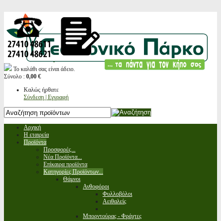
Το καλάθι σας είναι άδειο.
Σύνολο :
0,00 €
Καλώς ήρθατε
Σύνδεση | Εγγραφή
Αρχική
Η εταιρεία
Προϊόντα
Προσφορές...
Νέα Προϊόντα...
Επίκαιρα προϊόντα
Κατηγορίες Προϊόντων...
Θάμνοι
Ανθοφόροι
Φυλλοβόλοι
Αειθαλείς
Μπορντούρας - Φράχτες