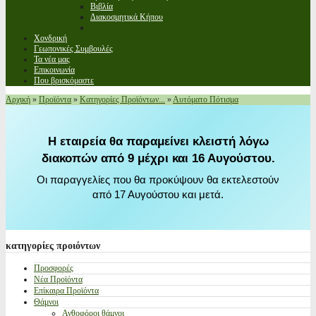
Βιβλία
Διακοσμητικά Κήπου
Χονδρική
Γεωπονικές Συμβουλές
Τα νέα μας
Επικοινωνία
Που βρισκόμαστε
Αρχική
»
Προϊόντα
»
Κατηγορίες Προϊόντων...
»
Αυτόματο Πότισμα
Η εταιρεία θα παραμείνει κλειστή λόγω
διακοπών από 9 μέχρι και 16 Αυγούστου.
Οι παραγγελίες που θα προκύψουν θα εκτελεστούν
από 17 Αυγούστου και μετά.
κατηγορίες
προιόντων
Προσφορές
Νέα Προϊόντα
Επίκαιρα Προϊόντα
Θάμνοι
Ανθοφόροι θάμνοι