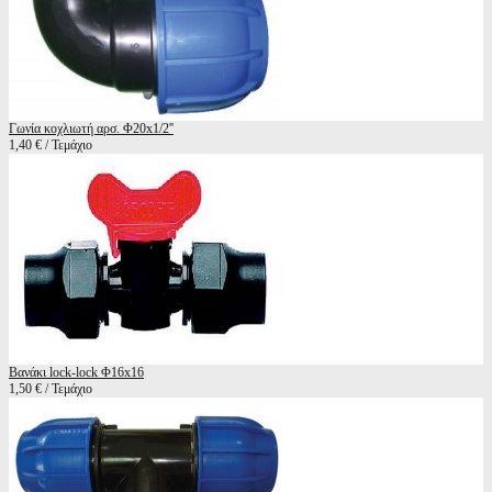
Γωνία κοχλιωτή αρσ. Φ20x1/2''
1,40 € / Τεμάχιο
Βανάκι lock-lock Φ16x16
1,50 € / Τεμάχιο