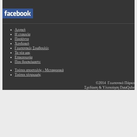
Αρχική
Η εταιρεία
Προϊόντα
Χονδρική
Γεωπονικές Συμβουλές
Τα νέα μας
Επικοινωνία
Που βρισκόμαστε
Τρόποι αποστολής - Μεταφορικά
Τρόποι πληρωμής
©2014 Γεωπονικό Πάρκο
Σχεδίαση & Υλοποίηση DataQube