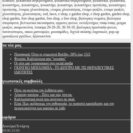
κλαδιων, ψεκαστικά συγκροτήματα, ψεκαστικα συγκροτηματα, ψεκαστικά, ψεκαστικα,
ψεκαστήρες, ψεκαστηρες, ψεκαστήρι, ψεκαστηρι, ψεκαστήρες προπίεσης, ψεκαστηρες
προπιεσης, έτοιμος χλοοτάπητας, ετοιμος χλοοταπητας, έτοιμο γκαζόν, ετοιμο γκαζον,
χλοοτάπητας, χλοοταπητας, sod, lawn, e shop, e garden shop, e shop garden, garden shop,
shop garden, free shop garden, free shop, e free shop, βιολογικη ντοματα, βιολογικα
σπορόφυτα, βελτιωτικα σκευασματα, ορμονες φυτων, εκτοξευτηρες τσαφ-τσαφ, μειγμα
γκαζον, ακαρεοκτόνα, λιπασμα 20-20-20, 30-10-10, βιολογικη προστασία φυτων,
πατατοσπορος, σακοι μανιταριών, μουσαμάδες, διχτυά σκίασης λαχανικών, pop-up
γραναζωτα γηπέδων, ζιζανιοκτόνα
τα
νέα μας
Προσφορά: Όλοι οι χειμερινοί Βολβόι -50% έως 15/2
Φειγιόα: Καλλιέργεια απο ''χρυσάφι''
Oι νέοι μας λογαριασμοί στα social media
ΓΚΙΝΓΚΟ ΜΠΙΛΟΜΠΑ - ΤΟ ΔΕΝΤΡΟ ΜΕ ΤΙΣ ΘΕΡΑΠΕΥΤΙΚΕΣ
ΙΔΙΟΤΗΤΕΣ
γεωπονικές
συμβουλές
Πότε να φυτέψω την λεβάντα μου ;
Λίπανση πατάτας - Πότε και πώς γίνεται.
Καλλωπιστικά φυτά που αντέχουν σε σκιά.
Ελιά: Πως αυξάνουμε την ανθοφορία, το ποσοστό καρπόδεσης και την
περιεκτικότητα των καρπών σε λάδι
ωράριο
Δευτέρα|Τετάρτη
09:00-16:00