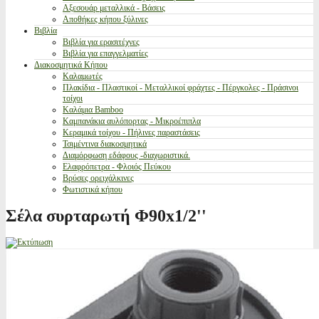
Αξεσουάρ μεταλλικά - Βάσεις
Αποθήκες κήπου ξύλινες
Βιβλία
Βιβλία για ερασιτέχνες
Βιβλία για επαγγελματίες
Διακοσμητικά Κήπου
Καλαμωτές
Πλακίδια - Πλαστικοί - Μεταλλικοί φράχτες - Πέργκολες - Πράσινοι
τοίχοι
Καλάμια Bamboo
Καμπανάκια αυλόπορτας - Μικροέπιπλα
Κεραμικά τοίχου - Πήλινες παραστάσεις
Τσιμέντινα διακοσμητικά
Διαμόρφωση εδάφους -διαχωριστικά.
Ελαφρόπετρα - Φλοιός Πεύκου
Βρύσες ορειχάλκινες
Φωτιστικά κήπου
Σέλα συρταρωτή Φ90x1/2''