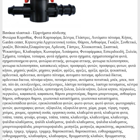
Βανάκια πλαστικά - Εξαρτήματα σύνδεσης
Φυτώρια Κορινθίας, Φυτά Καρποφόρα, Δέντρα, Γλάστρες, Αυτόματο πότισμα, Κήπος,
Garden center, Κηποτεχνία Αρχιτεκτονική τοπίου, Θάμνοι, Ανθοφόρα, Γκαζόν, Συνθετικό,
γκαζόν, Βότσαλα,Ελαφρόπετρα, Αρδευση, Γάστρες, Χλοοκοπτικά, Σκαπτικά,
Ψεκαστήρες, Κλαδοφάγοι, Κωνοφόρα, Λιπάσματα, Φυτοφάρμακα, Εσπεριδοειδή, Ξυλεία,
Σχήματα, τοπιάρια, τοπιαρια, φυτά σχήματα, φυτα σχηματα, σχηματοποιημένα φυτά,
σχηματοποιημενα φυτα, φυτώρια αττικής, φυτωρια αττικης, φυτωρια πελοπονησσου,
φυτωρια πελοπονησσου, κατασκευές κήπων, προσφορές φυτών, προσφορες φυτων, φυτά
κήπου, μηχανές γκαζόν, μηχανες γκαζον, φρέζες, φρεζες, φρέζα, φρεζα, ψεκαστικά,
αρδευτικά, αρδευτικα, αυτόματο πότισμα, αυτοματο ποτισμα, αρδευτικά δίκτυα,
αρδευτικα δικτυα, πότισμα κήπου, ποτισμα κηπου, αυτόματα ποτιστικά, μπέκ, μπεκ, ποπ
απ, πόπ άπ, εκτοξευτήρες, εκτοξευτηρες, λάστιχα ποτίσματος, λαστιχα ποτισματος, κέντρα
κήπου, εμποτισμένη ξυλεία, εμποτισμενη ξυλεια, ξυλεία κήπου, ξυλεια κηπου, πέργκολες,
περγκολες, καφασωτά, καφασωτα, θάμνοι μπορντούρας, θαμνοι μπορντουρας, ανθοφόροι
θάμνοι, ανθοφοροι θαμνοι, γεωπονικά καταστήματα, γεωπονικα καταστηματα,
εγκυκλοπαίδεια φυτών, εγκυκλοπαιδεια φυτών, φωτο φυτων, φωτό φυτών, φωτογραφίες
φυτών, φωτογραφιες φυτων, οξύφυλλα, οξυφυλλα φυτα, χώμα, χωμα, τύρφη, τυρφη,
χούμος, χουμος, οργανική ουσία, οργανικη ουσια, κλαδεμένα φυτά, κλαδεμενα φυτα,
τσάπα, τσαπα, φτυάρι, φτυαρι, τσάπα, τσαπα, κλαδευτήρι, κλαδευτήρια, κλαδευτηρι,
ψαλίδια κλαδέματος, ψαλίδι κλαδέματος, ψαλιδι κλαδεματος, ψαλιδια κλαδεματος,
μπορντουροψάλιδα, μπορντουροψαλιδο, μεσηνέζα, μεσηνεζα, ακροκόπτης, ακροκόπτης,
τρίμερ, τριμερ, τρίμμερ, τριμμερ, θαμνοκοπτικό, θαμνοκοπτικο, ευθυγραμμιστης,
ευθυγραμμιστής, κλαδοφάγος, κλαδοφαγος, θρυμματιστής κλαδιών, θρυμματιστης