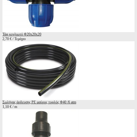
Τάφ κοχλιωτό Φ20x20x20
2,70 € / Τεμάχιο
Σωλήνας άρδευσης ΡΕ μαύρος τυφλός Φ40 /6 atm
1,10 € / m