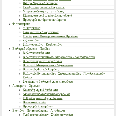
Φίλτρα Νερού - Λιπαντήρες
Εκτοξευτήρες νερού - Επιφανείας
Μικροεκτοξευτήρες - Σταλάκτες
Εξαρτήματα συνδεσμολογίας μεταλλικά
Προσφορές αυτόματου ποτίσματος
Φυτοφάρμακα
Μυκητοκτόνα
Εντομοκτόνα - Ακαρεοκτόνα
Ερασιτεχνικά Φυτοπροστατευτικά Προιόντα
Ζιζανιοκτόνα
Σαλιγκαροκτόνα - Κοχλιοκτόνα
Βιολογικά φάρμακα - Παγίδες
Βιολογικά Λιπάσματα
Βιολογικά Εντομοκτόνα - Ακαρεοκτόνα - Σαλιγκαροκτόνα
Βιολογικά προιόντα προστασίας
Βιολογικά Μυκητοκτόνα - Ζιζανιοκτόνα
Βιολογικές Φυτικές Ορμόνες
Βιολογικές Εντομοπαγίδες - Σαλιγκαροπαγίδες - Παγίδες ερπετών -
Κόλλες
Σκευάσματα βιολογικά για απεντομώσεις
Λιπάσματα - Ορμόνες
Κοκκώδη χημικά λιπάσματα
Λιπάσματα υδατοδιαλυτά διαφυλλικά
Ρυθμιστές ανάπτυξης - Ορμόνες
Βελτιωτικά φυτών
Προσφορές λιπασμάτων
Βιοκτόνα - Ποντικοφάρμακα - Απωθητικά
Υγρά απεντομώσεων - Σπρέυ καπνογόνα