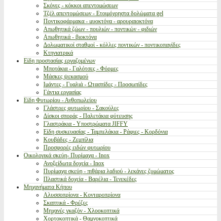
Σκόνες - κόκκοι απεντομώσεων
Τζέλ απεντομώσεων - Ετοιμόχρηστα δολώματα gel
Ποντικοφάρμακα - μυοκτόνα - αρουραιοκτόνα
Απωθητικά ζώων - πουλιών - ποντικών - φιδιών
Απωθητικά - βιοκτόνα
Δολωματικοί σταθμοί - κόλλες ποντικών - ποντικοπαγίδες
Κτηνιατρικά
Είδη προστασίας εργαζομένων
Μποτάκια - Γαλότσες - Φόρμες
Μάσκες ψεκασμού
Ιμάντες - Γυαλιά - Ωτασπίδες - Προσωπίδες
Γάντια εργασίας
Είδη Φυτωρίου - Ανθοπωλείου
Γλάστρες φυτωρίου - Σακούλες
Δίσκοι σποράς - Παλετάκια φύτευσης
Γλαστράκια - Υποστρώματα JIFFY
Είδη συσκευασίας - Ταμπελάκια - Ράφιες - Κορδόνια
Κουβάδες - Ζεμπίλια
Προσφορές ειδών φυτωρίου
Οικολογικά σκεύη- Πυρίμαχα - Inox
Ανοξείδωτα δοχεία - Inox
Πυρίμαχα σκεύη - πιθάρια λαδιού - λεκάνες ζυμώματος
Πλαστικά δοχεία - Βαρέλια - Τενεκέδες
Μηχανήματα Κήπου
Αλυσσοπρίονα - Κονταροπρίονα
Σκαπτικά - Φρέζες
Μηχανές γκαζόν - Χλοοκοπτικά
Χορτοκοπτικά - Θαμνοκοπτικά