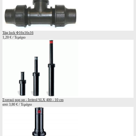
Τάφ lock Φ16x16x16
1,20 € / Τεμάχιο
Στατικό pop up - Irritrol SLX 400 - 10 cm
από 3,80 € / Τεμάχιο