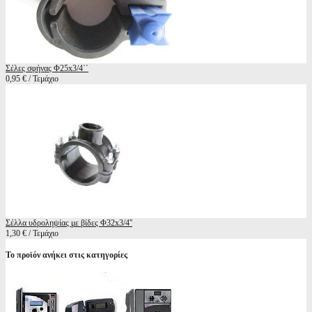
Σέλες σφήνας Φ25x3/4΄΄
0,95 € / Τεμάχιο
Σέλλα υδροληψίας με βίδες Φ32x3/4''
1,30 € / Τεμάχιο
Το προϊόν ανήκει στις κατηγορίες