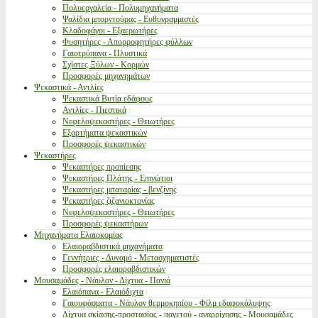
Πολυεργαλεία - Πολυμηχανήματα
Ψαλίδια μπορντούρας - Ευθυγραμμιστές
Κλαδοφάγοι - Εξαερωτήρες
Φυσητήρες - Απορροφητήρες φύλλων
Γαιοτρύπανα - Πλυστικά
Σχίστες Ξύλων - Κορμών
Προσφορές μηχανημάτων
Ψεκαστικά - Αντλίες
Ψεκαστικά Βυτία εδάφους
Αντλίες - Πιεστικά
Νεφελοψεκαστήρες - Θειωτήρες
Εξαρτήματα ψεκαστικών
Προσφορές ψεκαστικών
Ψεκαστήρες
Ψεκαστήρες προπίεσης
Ψεκαστήρες Πλάτης - Επινώτιοι
Ψεκαστήρες μπαταρίας - βενζίνης
Ψεκαστήρες ζιζανιοκτονίας
Νεφελοψεκαστήρες - Θειωτήρες
Προσφορές ψεκαστήρων
Μηχανήματα Ελαιοκομίας
Ελαιοραβδιστικά μηχανήματα
Γεννήτριες - Δυναμό - Μετασχηματιστές
Προσφορές ελαιοραβδιστικών
Μουσαμάδες - Νάυλον - Δίχτυα - Πανιά
Ελαιόπανα - Ελαιόδιχτα
Γαιουφάσματα - Νάυλον θερμοκηπίου - Φίλμ εδαφοκάλυψης
Δίχτυα σκίασης-προστασίας - παγετού - αναρρίχησης - Μουσαμάδες