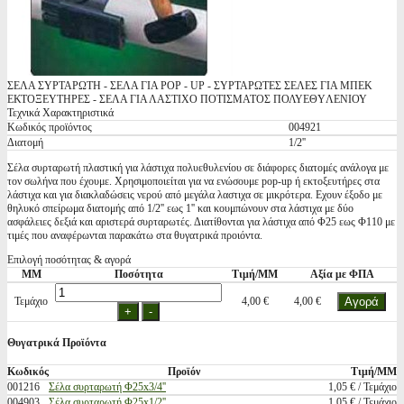
ΣΕΛΑ ΣΥΡΤΑΡΩΤΗ - ΣΕΛΑ ΓΙΑ POP - UP - ΣΥΡΤΑΡΩΤΕΣ ΣΕΛΕΣ ΓΙΑ ΜΠΕΚ
ΕΚΤΟΞΕΥΤΗΡΕΣ - ΣΕΛΑ ΓΙΑ ΛΑΣΤΙΧΟ ΠΟΤΙΣΜΑΤΟΣ ΠΟΛΥΕΘYΛΕΝΙΟΥ
Τεχνικά Χαρακτηριστικά
Κωδικός προϊόντος
004921
Διατομή
1/2''
Σέλα συρταρωτή πλαστική για λάστιχα πολυεθυλενίου σε διάφορες διατομές ανάλογα με
τον σωλήνα που έχουμε. Χρησιμοποιείται για να ενώσουμε pop-up ή εκτοξευτήρες στα
λάστιχα και για διακλαδώσεις νερού από μεγάλα λαστιχα σε μικρότερα. Εχουν έξοδο με
θηλυκό σπείρωμα διατομής από 1/2'' εως 1'' και κουμπώνουν στα λάστιχα με δύο
ασφάλειες δεξιά και αριστερά συρταρωτές. Διατίθονται για λάστιχα από Φ25 εως Φ110 με
τιμές που αναφέρωνται παρακάτω στα θυγατρικά προιόντα.
Επιλογή ποσότητας & αγορά
ΜΜ
Ποσότητα
Τιμή/ΜΜ
Αξία με ΦΠΑ
Τεμάχιο
4,00 €
4,00 €
Θυγατρικά Προϊόντα
Κωδικός
Προϊόν
Τιμή/ΜΜ
001216
Σέλα συρταρωτή Φ25x3/4''
1,05 € / Τεμάχιο
004903
Σέλα συρταρωτή Φ25x1/2''
1,05 € / Τεμάχιο