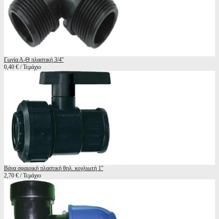
Γωνία Α-Θ πλαστική 3/4''
0,40 € / Τεμάχιο
Βάνα σφαιρική πλαστική θηλ. κοχλιωτή 1''
2,70 € / Τεμάχιο