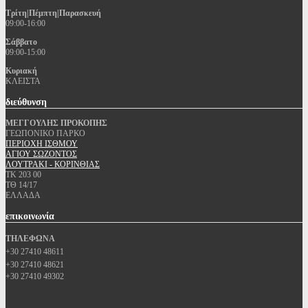
Τρίτη|Πέμπτη|Παρασκευή
09:00-16:00
Σάββατο
09:00-15:00
Κυριακή
ΚΛΕΙΣΤΑ
διεύθυνση
ΜΕΓΓΟΥΛΗΣ ΠΡΟΚΟΠΗΣ
ΓΕΩΠΟΝΙΚΟ ΠΑΡΚΟ
ΠΕΡΙΟΧΗ ΙΣΘΜΟΥ
ΑΓΙΟΥ ΣΩΖΟΝΤΟΣ
ΛΟΥΤΡΑΚΙ - ΚΟΡΙΝΘΙΑΣ
ΤΚ 203 00
ΤΘ 14/17
ΕΛΛΑΔΑ
επικοινωνία
ΤΗΛΕΦΩΝΑ
+30 27410 48611
+30 27410 48621
+30 27410 49302