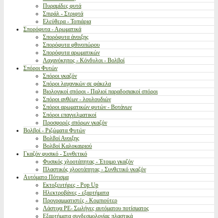
Πυραμίδες φυτά
Σπιράλ - Στριφτά
Ελεύθερα - Τοπιάρια
Σπορόφυτα - Αρωματικά
Σπορόφυτα άνοιξης
Σπορόφυτα φθινοπώρου
Σπορόφυτα αρωματικών
Λαχανόκηπος - Κόνδυλοι - Βολβοί
Σπόροι Φυτών
Σπόροι γκαζόν
Σπόροι λαχανικών σε φάκελα
Βιολογικοί σπόροι - Παλιοί παραδοσιακοί σπόροι
Σπόροι ανθέων - λουλουδιών
Σπόροι αρωματικών φυτών - Βοτάνων
Σπόροι επαγγελματικοί
Προσφορές σπόρων γκαζόν
Βολβοί - Ριζώματα Φυτών
Βολβοί Ανοιξης
Βολβοί Καλοκαιριού
Γκαζόν φυσικό - Συνθετικό
Φυσικός χλοοτάπητας - Έτοιμο γκαζόν
Πλαστικός χλοοτάπητας - Συνθετικό γκαζόν
Αυτόματο Πότισμα
Εκτοξευτήρες - Pop Up
Ηλεκτροβάνες - εξαρτήματα
Προγραμματιστές - Κομπιούτερ
Λάστιχα PE- Σωλήνες αυτόματου ποτίσματος
Εξαρτήματα συνδεσμολογίας πλαστικά