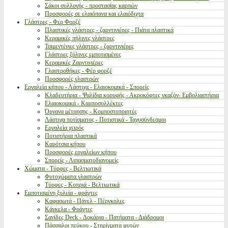
Σάκοι συλλογής - προστασίας καρπών
Προσφορές σε ελαιόπανα και ελαιόδιχτα
Γλάστρες - Φερ Φορζέ
Πλαστικές γλάστρες - ζαρντινιέρες - Πιάτα πλαστικά
Κεραμικές πήλινες γλάστρες
Τσιμεντένιες γλάστρες - ζαρντινιέρες
Γλάστρες ξύλινες εμποτισμένες
Κεραμικές Ζαρντινιέρες
Γλαστροθήκες - Φέρ φορζέ
Προσφορές γλαστρών
Εργαλεία κήπου - Λάστιχα - Ελαιοκομικά - Σπορείς
Κλαδευτήρια - Ψαλίδια κορυφής - Ακροκόφτες γκαζόν- Εμβολιαστήρια
Ελαιοκομικά - Καρποσυλλέκτες
Όργανα μέτρησης - Κομποστοποιητές
Λάστιχα ποτίσματος - Ποτιστικά - Ταχυσύνδεσμοι
Εργαλεία χειρός
Ποτιστήρια πλαστικά
Καρότσια κήπου
Προσφορές εργαλείων κήπου
Σπορείς - Λιπασματοδιανομείς
Χώματα - Τύρφες - Βελτιωτικά
Φυτοχώματα γλαστρών
Τύρφες - Κοπριά - Βελτιωτικά
Εμποτισμένη ξυλεία - φράχτες
Καφασωτά - Πάνελ - Πέργκολες
Κάγκελα - Φράχτες
Σανίδες Deck - Δοκάρια - Πατήματα - Διάδρομοι
Πάσσαλοι πεύκου - Στηρίγματα φυτών