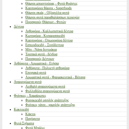
Θάμνοι μπορντούρας - Φυτά Φράχτες
Καρποφόροι θάμνοι - Superfoods
Θάμνοι σκιάς - Οξύφυλλα φυτά
Θάμνοι φυτά παραθαλάσσιων περιοχών
Προσφορές Θάμνων - Φυτών
Δέντρα
Ανθοφόρα - Καλλωπιστικά δέντρα
Κωνοφόρα - Κυπαρισσοειδή
Καρποφόρα - Οπωροφόρα δέντρα
Εσπεριδοειδή - Ξυνόδεντρα
Μίνι - Νάνα δεντράκια
Τροπικά φυτά - δένδρα
Προσφορές Δέντρων
Ανθόφυτα - Αρωματικά - Ετήσια
Ανθόφυτα - Πολυετή ανθοφόρα
Εποχιακά φυτά
Αρωματικά φυτά - Φαρμακευτικά - Βότανα
Αναρριχώμενα φυτά
Αειθαλή αναρριχώμενα φυτά
Φυλλοβόλα αναρριχώμενα φυτά
Φοίνικες - Χαμαίρωπες
Φοινικοειδή υψηλής ανάπτυξης
Φοίνικες νάνοι - χαμηλής ανάπτυξης
Κακτοειδή
Κάκτοι
Παχύφυτα
Φυτά Σχήματα
Φυτά Μπάλες