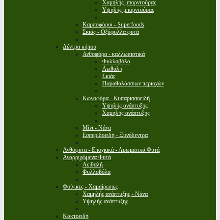
Χαμηλής μπορντούρας
Υψηλής μπορντούρας
Καρποφόροι - Superfoods
Σκιάς - Οξύφυλλα φυτά
Δέντρα κήπου
Ανθοφόρα - καλλωπιστικά
Φυλλοβόλα
Αειθαλή
Σκιάς
Παραθαλάσσιων περιοχών
Κωνοφόρα - Κυπαρισσοειδή
Υψηλής ανάπτυξης
Χαμηλής ανάπτυξης
Μίνι - Νάνα
Εσπεριδοειδή - Ξυνόδεντρα
Ανθόφυτα - Εποχιακά - Αρωματικά Φυτά
Αναρριχώμενα Φυτά
Αειθαλή
Φυλλοβόλα
Φοίνικες - Χαμαίρωπες
Χαμηλής ανάπτυξης - Νάνα
Υψηλής ανάπτυξης
Κακτοειδή