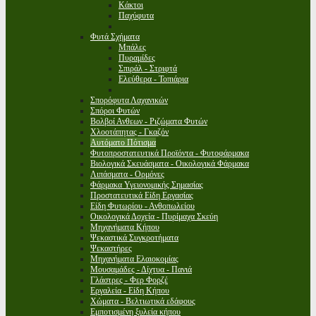
Κάκτοι
Παχύφυτα
Φυτά Σχήματα
Μπάλες
Πυραμίδες
Σπιράλ - Στριφτά
Ελεύθερα - Τοπιάρια
Σπορόφυτα Λαχανικών
Σπόροι Φυτών
Βολβοί Ανθεων - Ριζώματα Φυτών
Χλοοτάπητας - Γκαζόν
Αυτόματο Πότισμα
Φυτοπροστατευτικά Προϊόντα - Φυτοφάρμακα
Βιολογικά Σκευάσματα - Οικολογικά Φάρμακα
Λιπάσματα - Ορμόνες
Φάρμακα Υγειονομικής Σημασίας
Προστατευτικά Είδη Εργασίας
Είδη Φυτωρίου - Ανθοπωλείου
Οικολογικά Δοχεία - Πυρίμαχα Σκεύη
Μηχανήματα Κήπου
Ψεκαστικά Συγκροτήματα
Ψεκαστήρες
Μηχανήματα Ελαιοκομίας
Μουσαμάδες - Δίχτυα - Πανιά
Γλάστρες - Φερ Φορζέ
Εργαλεία - Είδη Κήπου
Χώματα - Βελτιωτικά εδάφους
Εμποτισμένη ξυλεία κήπου