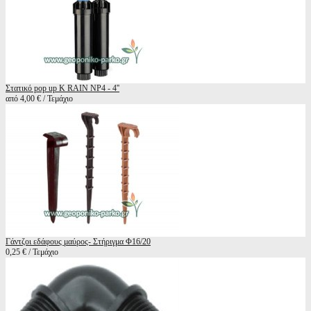
Στατικό pop up K RAIN NP4 - 4''
από 4,00 € / Τεμάχιο
Γάντζοι εδάφους μαύρος- Στήριγμα Φ16/20
0,25 € / Τεμάχιο