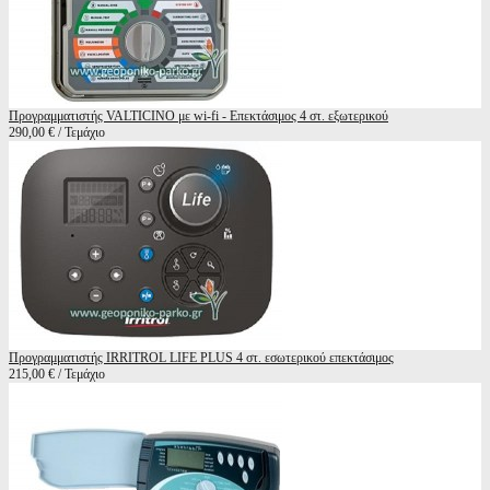
Προγραμματιστής VALTICINO με wi-fi - Επεκτάσιμος 4 στ. εξωτερικού
290,00 € / Τεμάχιο
Προγραμματιστής IRRITROL LIFE PLUS 4 στ. εσωτερικού επεκτάσιμος
215,00 € / Τεμάχιο