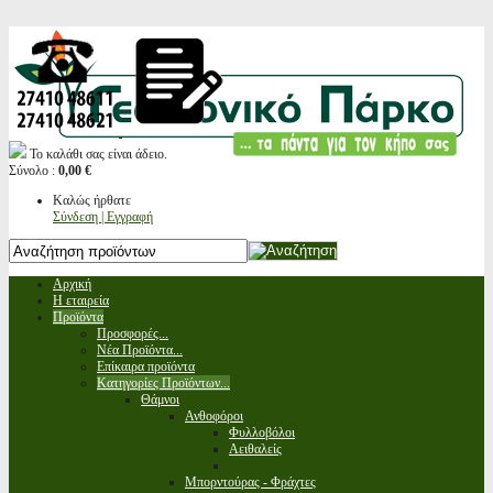
Το καλάθι σας είναι άδειο.
Σύνολο :
0,00 €
Καλώς ήρθατε
Σύνδεση | Εγγραφή
Αρχική
Η εταιρεία
Προϊόντα
Προσφορές...
Νέα Προϊόντα...
Επίκαιρα προϊόντα
Κατηγορίες Προϊόντων...
Θάμνοι
Ανθοφόροι
Φυλλοβόλοι
Αειθαλείς
Μπορντούρας - Φράχτες