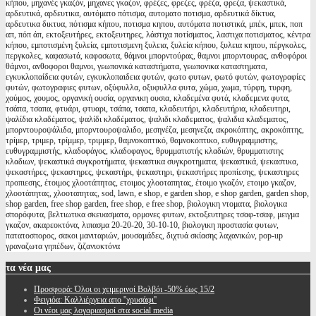
κήπου, μηχανές γκαζόν, μηχανες γκαζον, φρέζες, φρεζες, φρέζα, φρεζα, ψεκαστικά,
αρδευτικά, αρδευτικα, αυτόματο πότισμα, αυτοματο ποτισμα, αρδευτικά δίκτυα,
αρδευτικα δικτυα, πότισμα κήπου, ποτισμα κηπου, αυτόματα ποτιστικά, μπέκ, μπεκ, ποπ
απ, πόπ άπ, εκτοξευτήρες, εκτοξευτηρες, λάστιχα ποτίσματος, λαστιχα ποτισματος, κέντρα
κήπου, εμποτισμένη ξυλεία, εμποτισμενη ξυλεια, ξυλεία κήπου, ξυλεια κηπου, πέργκολες,
περγκολες, καφασωτά, καφασωτα, θάμνοι μπορντούρας, θαμνοι μπορντουρας, ανθοφόροι
θάμνοι, ανθοφοροι θαμνοι, γεωπονικά καταστήματα, γεωπονικα καταστηματα,
εγκυκλοπαίδεια φυτών, εγκυκλοπαιδεια φυτών, φωτο φυτων, φωτό φυτών, φωτογραφίες
φυτών, φωτογραφιες φυτων, οξύφυλλα, οξυφυλλα φυτα, χώμα, χωμα, τύρφη, τυρφη,
χούμος, χουμος, οργανική ουσία, οργανικη ουσια, κλαδεμένα φυτά, κλαδεμενα φυτα,
τσάπα, τσαπα, φτυάρι, φτυαρι, τσάπα, τσαπα, κλαδευτήρι, κλαδευτήρια, κλαδευτηρι,
ψαλίδια κλαδέματος, ψαλίδι κλαδέματος, ψαλιδι κλαδεματος, ψαλιδια κλαδεματος,
μπορντουροψάλιδα, μπορντουροψαλιδο, μεσηνέζα, μεσηνεζα, ακροκόπτης, ακροκόπτης,
τρίμερ, τριμερ, τρίμμερ, τριμμερ, θαμνοκοπτικό, θαμνοκοπτικο, ευθυγραμμιστης,
ευθυγραμμιστής, κλαδοφάγος, κλαδοφαγος, θρυμματιστής κλαδιών, θρυμματιστης
κλαδιων, ψεκαστικά συγκροτήματα, ψεκαστικα συγκροτηματα, ψεκαστικά, ψεκαστικα,
ψεκαστήρες, ψεκαστηρες, ψεκαστήρι, ψεκαστηρι, ψεκαστήρες προπίεσης, ψεκαστηρες
προπιεσης, έτοιμος χλοοτάπητας, ετοιμος χλοοταπητας, έτοιμο γκαζόν, ετοιμο γκαζον,
χλοοτάπητας, χλοοταπητας, sod, lawn, e shop, e garden shop, e shop garden, garden shop,
shop garden, free shop garden, free shop, e free shop, βιολογικη ντοματα, βιολογικα
σπορόφυτα, βελτιωτικα σκευασματα, ορμονες φυτων, εκτοξευτηρες τσαφ-τσαφ, μειγμα
γκαζον, ακαρεοκτόνα, λιπασμα 20-20-20, 30-10-10, βιολογικη προστασία φυτων,
πατατοσπορος, σακοι μανιταριών, μουσαμάδες, διχτυά σκίασης λαχανικών, pop-up
γραναζωτα γηπέδων, ζιζανιοκτόνα
τα
νέα μας
Προσφορά: Όλοι οι χειμερινοί Βολβόι -50% έως 15/2
Φειγιόα: Καλλιέργεια απο ''χρυσάφι''
Oι νέοι μας λογαριασμοί στα social media