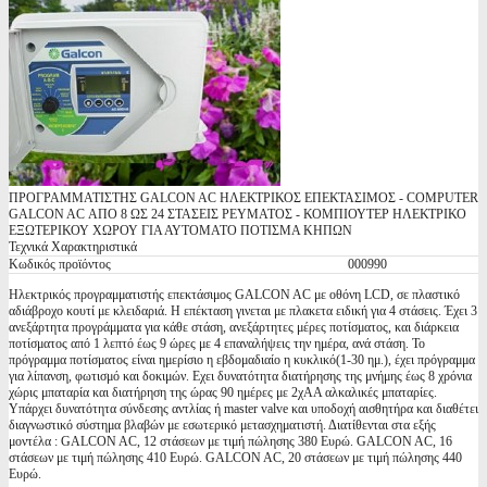
ΠΡΟΓΡΑΜΜΑΤΙΣΤΗΣ GALCON AC ΗΛΕΚΤΡΙΚΟΣ ΕΠΕΚΤΑΣΙΜΟΣ - COMPUTER
GALCON AC ΑΠΟ 8 ΩΣ 24 ΣΤΑΣΕΙΣ ΡΕΥΜΑΤΟΣ - ΚΟΜΠΙΟΥΤΕΡ ΗΛΕΚΤΡΙΚΟ
ΕΞΩΤΕΡΙΚΟΥ ΧΩΡΟΥ ΓΙΑ ΑΥΤΟΜΑΤΟ ΠΟΤΙΣΜΑ ΚΗΠΩΝ
Τεχνικά Χαρακτηριστικά
Κωδικός προϊόντος
000990
Ηλεκτρικός προγραμματιστής επεκτάσιμος GALCON AC με οθόνη LCD, σε πλαστικό
αδιάβροχο κουτί με κλειδαριά. H επέκταση γινεται με πλακετα ειδική για 4 στάσεις. Έχει 3
ανεξάρτητα προγράμματα για κάθε στάση, ανεξάρτητες μέρες ποτίσματος, και διάρκεια
ποτίσματος από 1 λεπτό έως 9 ώρες με 4 επαναλήψεις την ημέρα, ανά στάση. Το
πρόγραμμα ποτίσματος είναι ημερίσιο η εβδομαδιαίο η κυκλικό(1-30 ημ.), έχει πρόγραμμα
για λίπανση, φωτισμό και δοκιμών. Εχει δυνατότητα διατήρησης της μνήμης έως 8 χρόνια
χώρις μπαταρία και διατήρηση της ώρας 90 ημέρες με 2χΑΑ αλκαλικές μπαταρίες.
Υπάρχει δυνατότητα σύνδεσης αντλίας ή master valve και υποδοχή αισθητήρα και διαθέτει
διαγνωστικό σύστημα βλαβών με εσωτερικό μετασχηματιστή. Διατίθενται στα εξής
μοντέλα : GALCON AC, 12 στάσεων με τιμή πώλησης 380 Ευρώ. GALCON AC, 16
στάσεων με τιμή πώλησης 410 Ευρώ. GALCON AC, 20 στάσεων με τιμή πώλησης 440
Ευρώ.