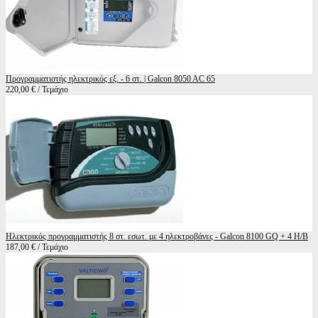
Προγραμματιστής ηλεκτρικός εξ. - 6 στ. | Galcon 8050 AC 65
220,00 € / Τεμάχιο
Ηλεκτρικός προγραμματιστής 8 στ. εσωτ. με 4 ηλεκτροβάνες - Galcon 8100 GQ + 4 H/B
187,00 € / Τεμάχιο