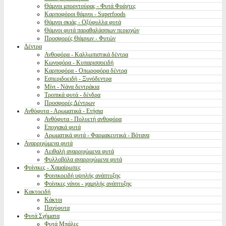
Θάμνοι μπορντούρας - Φυτά Φράχτες
Καρποφόροι θάμνοι - Superfoods
Θάμνοι σκιάς - Οξύφυλλα φυτά
Θάμνοι φυτά παραθαλάσσιων περιοχών
Προσφορές Θάμνων - Φυτών
Δέντρα
Ανθοφόρα - Καλλωπιστικά δέντρα
Κωνοφόρα - Κυπαρισσοειδή
Καρποφόρα - Οπωροφόρα δέντρα
Εσπεριδοειδή - Ξυνόδεντρα
Μίνι - Νάνα δεντράκια
Τροπικά φυτά - δένδρα
Προσφορές Δέντρων
Ανθόφυτα - Αρωματικά - Ετήσια
Ανθόφυτα - Πολυετή ανθοφόρα
Εποχιακά φυτά
Αρωματικά φυτά - Φαρμακευτικά - Βότανα
Αναρριχώμενα φυτά
Αειθαλή αναρριχώμενα φυτά
Φυλλοβόλα αναρριχώμενα φυτά
Φοίνικες - Χαμαίρωπες
Φοινικοειδή υψηλής ανάπτυξης
Φοίνικες νάνοι - χαμηλής ανάπτυξης
Κακτοειδή
Κάκτοι
Παχύφυτα
Φυτά Σχήματα
Φυτά Μπάλες