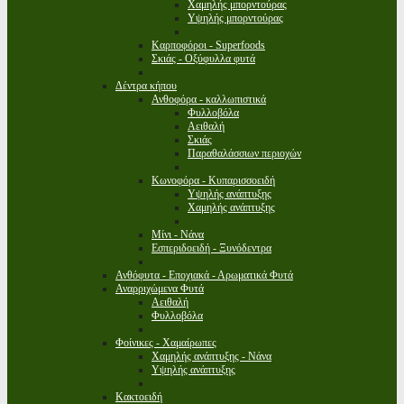
Χαμηλής μπορντούρας
Υψηλής μπορντούρας
Καρποφόροι - Superfoods
Σκιάς - Οξύφυλλα φυτά
Δέντρα κήπου
Ανθοφόρα - καλλωπιστικά
Φυλλοβόλα
Αειθαλή
Σκιάς
Παραθαλάσσιων περιοχών
Κωνοφόρα - Κυπαρισσοειδή
Υψηλής ανάπτυξης
Χαμηλής ανάπτυξης
Μίνι - Νάνα
Εσπεριδοειδή - Ξυνόδεντρα
Ανθόφυτα - Εποχιακά - Αρωματικά Φυτά
Αναρριχώμενα Φυτά
Αειθαλή
Φυλλοβόλα
Φοίνικες - Χαμαίρωπες
Χαμηλής ανάπτυξης - Νάνα
Υψηλής ανάπτυξης
Κακτοειδή