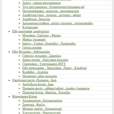
Σκόνες - κόκκοι απεντομώσεων
Τζέλ απεντομώσεων - Ετοιμόχρηστα δολώματα gel
Ποντικοφάρμακα - μυοκτόνα - αρουραιοκτόνα
Απωθητικά ζώων - πουλιών - ποντικών - φιδιών
Απωθητικά - βιοκτόνα
Δολωματικοί σταθμοί - κόλλες ποντικών - ποντικοπαγίδες
Κτηνιατρικά
Είδη προστασίας εργαζομένων
Μποτάκια - Γαλότσες - Φόρμες
Μάσκες ψεκασμού
Ιμάντες - Γυαλιά - Ωτασπίδες - Προσωπίδες
Γάντια εργασίας
Είδη Φυτωρίου - Ανθοπωλείου
Γλάστρες φυτωρίου - Σακούλες
Δίσκοι σποράς - Παλετάκια φύτευσης
Γλαστράκια - Υποστρώματα JIFFY
Είδη συσκευασίας - Ταμπελάκια - Ράφιες - Κορδόνια
Κουβάδες - Ζεμπίλια
Προσφορές ειδών φυτωρίου
Οικολογικά σκεύη- Πυρίμαχα - Inox
Ανοξείδωτα δοχεία - Inox
Πυρίμαχα σκεύη - πιθάρια λαδιού - λεκάνες ζυμώματος
Πλαστικά δοχεία - Βαρέλια - Τενεκέδες
Μηχανήματα Κήπου
Αλυσσοπρίονα - Κονταροπρίονα
Σκαπτικά - Φρέζες
Μηχανές γκαζόν - Χλοοκοπτικά
Χορτοκοπτικά - Θαμνοκοπτικά