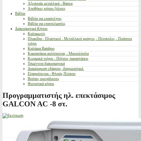
Αξεσουάρ μεταλλικά - Βάσεις
Αποθήκες κήπου ξύλινες
Βιβλία
Βιβλία για ερασιτέχνες
Βιβλία για επαγγελματίες
Διακοσμητικά Κήπου
Καλαμωτές
Πλακίδια - Πλαστικοί - Μεταλλικοί φράχτες - Πέργκολες - Πράσινοι
τοίχοι
Καλάμια Bamboo
Καμπανάκια αυλόπορτας - Μικροέπιπλα
Κεραμικά τοίχου - Πήλινες παραστάσεις
Τσιμέντινα διακοσμητικά
Διαμόρφωση εδάφους -διαχωριστικά.
Ελαφρόπετρα - Φλοιός Πεύκου
Βρύσες ορειχάλκινες
Φωτιστικά κήπου
Προγραμματιστής ηλ. επεκτάσιμος
GALCON AC -8 στ.