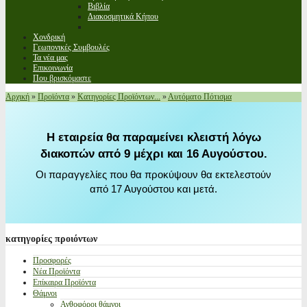
Βιβλία
Διακοσμητικά Κήπου
Χονδρική
Γεωπονικές Συμβουλές
Τα νέα μας
Επικοινωνία
Που βρισκόμαστε
Αρχική
»
Προϊόντα
»
Κατηγορίες Προϊόντων...
»
Αυτόματο Πότισμα
Η εταιρεία θα παραμείνει κλειστή λόγω
διακοπών από 9 μέχρι και 16 Αυγούστου.
Οι παραγγελίες που θα προκύψουν θα εκτελεστούν
από 17 Αυγούστου και μετά.
κατηγορίες
προιόντων
Προσφορές
Νέα Προϊόντα
Επίκαιρα Προϊόντα
Θάμνοι
Ανθοφόροι θάμνοι