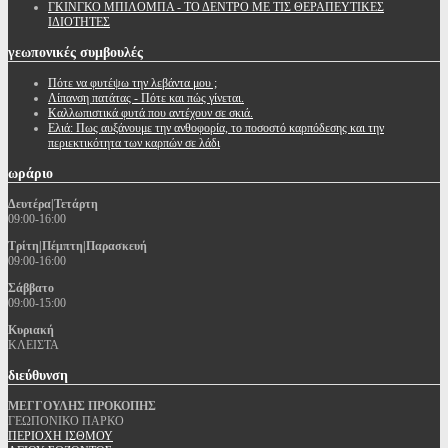
ΓΚΙΝΓΚΟ ΜΠΙΛΟΜΠΑ - ΤΟ ΔΕΝΤΡΟ ΜΕ ΤΙΣ ΘΕΡΑΠΕΥΤΙΚΕΣ
ΙΔΙΟΤΗΤΕΣ
γεωπονικές
συμβουλές
Πότε να φυτέψω την λεβάντα μου ;
Λίπανση πατάτας - Πότε και πώς γίνεται.
Καλλωπιστικά φυτά που αντέχουν σε σκιά.
Ελιά: Πως αυξάνουμε την ανθοφορία, το ποσοστό καρπόδεσης και την
περιεκτικότητα των καρπών σε λάδι
ωράριο
Δευτέρα|Τετάρτη
09:00-16:00
Τρίτη|Πέμπτη|Παρασκευή
09:00-16:00
Σάββατο
09:00-15:00
Κυριακή
ΚΛΕΙΣΤΑ
διεύθυνση
ΜΕΓΓΟΥΛΗΣ ΠΡΟΚΟΠΗΣ
ΓΕΩΠΟΝΙΚΟ ΠΑΡΚΟ
ΠΕΡΙΟΧΗ ΙΣΘΜΟΥ