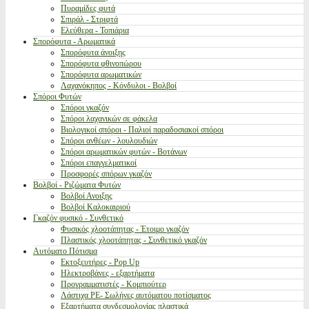
Πυραμίδες φυτά
Σπιράλ - Στριφτά
Ελεύθερα - Τοπιάρια
Σπορόφυτα - Αρωματικά
Σπορόφυτα άνοιξης
Σπορόφυτα φθινοπώρου
Σπορόφυτα αρωματικών
Λαχανόκηπος - Κόνδυλοι - Βολβοί
Σπόροι Φυτών
Σπόροι γκαζόν
Σπόροι λαχανικών σε φάκελα
Βιολογικοί σπόροι - Παλιοί παραδοσιακοί σπόροι
Σπόροι ανθέων - λουλουδιών
Σπόροι αρωματικών φυτών - Βοτάνων
Σπόροι επαγγελματικοί
Προσφορές σπόρων γκαζόν
Βολβοί - Ριζώματα Φυτών
Βολβοί Ανοιξης
Βολβοί Καλοκαιριού
Γκαζόν φυσικό - Συνθετικό
Φυσικός χλοοτάπητας - Έτοιμο γκαζόν
Πλαστικός χλοοτάπητας - Συνθετικό γκαζόν
Αυτόματο Πότισμα
Εκτοξευτήρες - Pop Up
Ηλεκτροβάνες - εξαρτήματα
Προγραμματιστές - Κομπιούτερ
Λάστιχα PE- Σωλήνες αυτόματου ποτίσματος
Εξαρτήματα συνδεσμολογίας πλαστικά