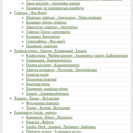
Σάκοι συλλογής - προστασίας καρπών
Προσφορές σε ελαιόπανα και ελαιόδιχτα
Γλάστρες - Φερ Φορζέ
Πλαστικές γλάστρες - ζαρντινιέρες - Πιάτα πλαστικά
Κεραμικές πήλινες γλάστρες
Τσιμεντένιες γλάστρες - ζαρντινιέρες
Γλάστρες ξύλινες εμποτισμένες
Κεραμικές Ζαρντινιέρες
Γλαστροθήκες - Φέρ φορζέ
Προσφορές γλαστρών
Εργαλεία κήπου - Λάστιχα - Ελαιοκομικά - Σπορείς
Κλαδευτήρια - Ψαλίδια κορυφής - Ακροκόφτες γκαζόν- Εμβολιαστήρια
Ελαιοκομικά - Καρποσυλλέκτες
Όργανα μέτρησης - Κομποστοποιητές
Λάστιχα ποτίσματος - Ποτιστικά - Ταχυσύνδεσμοι
Εργαλεία χειρός
Ποτιστήρια πλαστικά
Καρότσια κήπου
Προσφορές εργαλείων κήπου
Σπορείς - Λιπασματοδιανομείς
Χώματα - Τύρφες - Βελτιωτικά
Φυτοχώματα γλαστρών
Τύρφες - Κοπριά - Βελτιωτικά
Εμποτισμένη ξυλεία - φράχτες
Καφασωτά - Πάνελ - Πέργκολες
Κάγκελα - Φράχτες
Σανίδες Deck - Δοκάρια - Πατήματα - Διάδρομοι
Πάσσαλοι πεύκου - Στηρίγματα φυτών