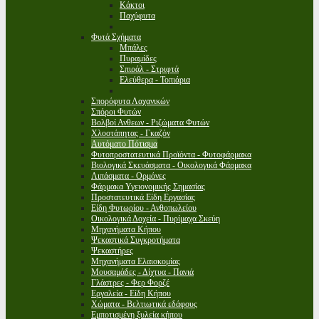
Κάκτοι
Παχύφυτα
Φυτά Σχήματα
Μπάλες
Πυραμίδες
Σπιράλ - Στριφτά
Ελεύθερα - Τοπιάρια
Σπορόφυτα Λαχανικών
Σπόροι Φυτών
Βολβοί Ανθεων - Ριζώματα Φυτών
Χλοοτάπητας - Γκαζόν
Αυτόματο Πότισμα
Φυτοπροστατευτικά Προϊόντα - Φυτοφάρμακα
Βιολογικά Σκευάσματα - Οικολογικά Φάρμακα
Λιπάσματα - Ορμόνες
Φάρμακα Υγειονομικής Σημασίας
Προστατευτικά Είδη Εργασίας
Είδη Φυτωρίου - Ανθοπωλείου
Οικολογικά Δοχεία - Πυρίμαχα Σκεύη
Μηχανήματα Κήπου
Ψεκαστικά Συγκροτήματα
Ψεκαστήρες
Μηχανήματα Ελαιοκομίας
Μουσαμάδες - Δίχτυα - Πανιά
Γλάστρες - Φερ Φορζέ
Εργαλεία - Είδη Κήπου
Χώματα - Βελτιωτικά εδάφους
Εμποτισμένη ξυλεία κήπου