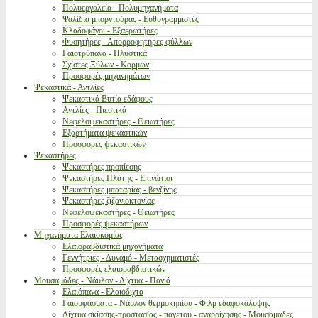
Πολυεργαλεία - Πολυμηχανήματα
Ψαλίδια μπορντούρας - Ευθυγραμμιστές
Κλαδοφάγοι - Εξαερωτήρες
Φυσητήρες - Απορροφητήρες φύλλων
Γαιοτρύπανα - Πλυστικά
Σχίστες Ξύλων - Κορμών
Προσφορές μηχανημάτων
Ψεκαστικά - Αντλίες
Ψεκαστικά Βυτία εδάφους
Αντλίες - Πιεστικά
Νεφελοψεκαστήρες - Θειωτήρες
Εξαρτήματα ψεκαστικών
Προσφορές ψεκαστικών
Ψεκαστήρες
Ψεκαστήρες προπίεσης
Ψεκαστήρες Πλάτης - Επινώτιοι
Ψεκαστήρες μπαταρίας - βενζίνης
Ψεκαστήρες ζιζανιοκτονίας
Νεφελοψεκαστήρες - Θειωτήρες
Προσφορές ψεκαστήρων
Μηχανήματα Ελαιοκομίας
Ελαιοραβδιστικά μηχανήματα
Γεννήτριες - Δυναμό - Μετασχηματιστές
Προσφορές ελαιοραβδιστικών
Μουσαμάδες - Νάυλον - Δίχτυα - Πανιά
Ελαιόπανα - Ελαιόδιχτα
Γαιουφάσματα - Νάυλον θερμοκηπίου - Φίλμ εδαφοκάλυψης
Δίχτυα σκίασης-προστασίας - παγετού - αναρρίχησης - Μουσαμάδες