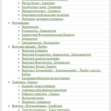
Φίλτρα Νερού - Λιπαντήρες
Εκτοξευτήρες νερού - Επιφανείας
Μικροεκτοξευτήρες - Σταλάκτες
Εξαρτήματα συνδεσμολογίας μεταλλικά
Προσφορές αυτόματου ποτίσματος
Φυτοφάρμακα
Μυκητοκτόνα
Εντομοκτόνα - Ακαρεοκτόνα
Ερασιτεχνικά Φυτοπροστατευτικά Προιόντα
Ζιζανιοκτόνα
Σαλιγκαροκτόνα - Κοχλιοκτόνα
Βιολογικά φάρμακα - Παγίδες
Βιολογικά Λιπάσματα
Βιολογικά Εντομοκτόνα - Ακαρεοκτόνα - Σαλιγκαροκτόνα
Βιολογικά προιόντα προστασίας
Βιολογικά Μυκητοκτόνα - Ζιζανιοκτόνα
Βιολογικές Φυτικές Ορμόνες
Βιολογικές Εντομοπαγίδες - Σαλιγκαροπαγίδες - Παγίδες ερπετών -
Κόλλες
Σκευάσματα βιολογικά για απεντομώσεις
Λιπάσματα - Ορμόνες
Κοκκώδη χημικά λιπάσματα
Λιπάσματα υδατοδιαλυτά διαφυλλικά
Ρυθμιστές ανάπτυξης - Ορμόνες
Βελτιωτικά φυτών
Προσφορές λιπασμάτων
Βιοκτόνα - Ποντικοφάρμακα - Απωθητικά
Υγρά απεντομώσεων - Σπρέυ καπνογόνα