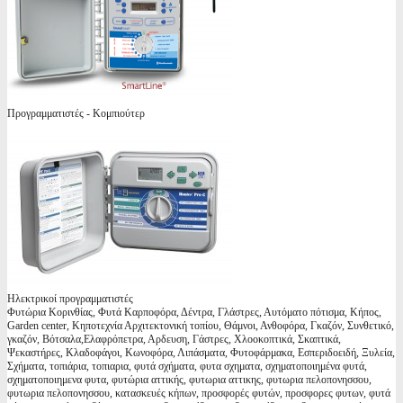
Προγραμματιστές - Κομπιούτερ
Ηλεκτρικοί προγραμματιστές
Φυτώρια Κορινθίας, Φυτά Καρποφόρα, Δέντρα, Γλάστρες, Αυτόματο πότισμα, Κήπος,
Garden center, Κηποτεχνία Αρχιτεκτονική τοπίου, Θάμνοι, Ανθοφόρα, Γκαζόν, Συνθετικό,
γκαζόν, Βότσαλα,Ελαφρόπετρα, Αρδευση, Γάστρες, Χλοοκοπτικά, Σκαπτικά,
Ψεκαστήρες, Κλαδοφάγοι, Κωνοφόρα, Λιπάσματα, Φυτοφάρμακα, Εσπεριδοειδή, Ξυλεία,
Σχήματα, τοπιάρια, τοπιαρια, φυτά σχήματα, φυτα σχηματα, σχηματοποιημένα φυτά,
σχηματοποιημενα φυτα, φυτώρια αττικής, φυτωρια αττικης, φυτωρια πελοπονησσου,
φυτωρια πελοπονησσου, κατασκευές κήπων, προσφορές φυτών, προσφορες φυτων, φυτά