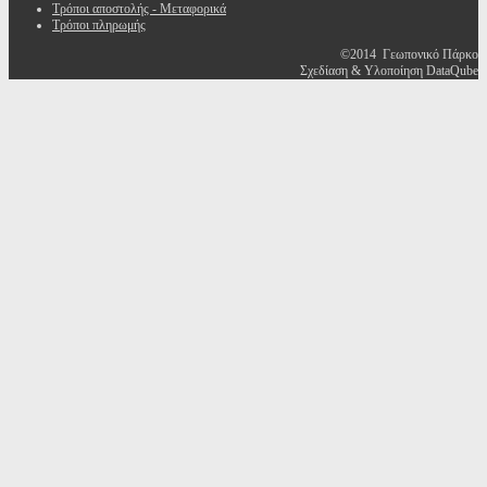
Τρόποι αποστολής - Μεταφορικά
Τρόποι πληρωμής
©2014 Γεωπονικό Πάρκο
Σχεδίαση & Υλοποίηση DataQube