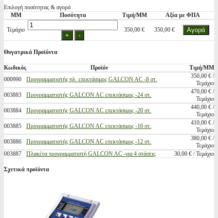
Επιλογή ποσότητας & αγορά
ΜΜ
Ποσότητα
Τιμή/ΜΜ
Αξία με ΦΠΑ
Τεμάχιο
350,00 €
350,00 €
Θυγατρικά Προϊόντα
Κωδικός
Προϊόν
Τιμή/ΜΜ
350,00 € /
000990
Προγραμματιστής ηλ. επεκτάσιμος GALCON AC -8 στ.
Τεμάχιο
470,00 € /
003883
Προγραμματιστής GALCON AC επεκτάσιμος -24 στ.
Τεμάχιο
440,00 € /
003884
Προγραμματιστής GALCON AC επεκτάσιμος -20 στ.
Τεμάχιο
410,00 € /
003885
Προγραμματιστής GALCON AC επεκτάσιμος -16 στ.
Τεμάχιο
380,00 € /
003886
Προγραμματιστής GALCON AC επεκτάσιμος -12 στ.
Τεμάχιο
003887
Πλακέτα προγραμματιστή GALCON AC -για 4 στάσεις
30,00 € / Τεμάχιο
Σχετικά προϊόντα