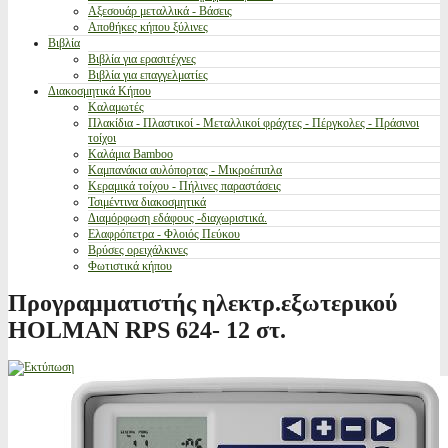
Αξεσουάρ μεταλλικά - Βάσεις
Αποθήκες κήπου ξύλινες
Βιβλία
Βιβλία για ερασιτέχνες
Βιβλία για επαγγελματίες
Διακοσμητικά Κήπου
Καλαμωτές
Πλακίδια - Πλαστικοί - Μεταλλικοί φράχτες - Πέργκολες - Πράσινοι
τοίχοι
Καλάμια Bamboo
Καμπανάκια αυλόπορτας - Μικροέπιπλα
Κεραμικά τοίχου - Πήλινες παραστάσεις
Τσιμέντινα διακοσμητικά
Διαμόρφωση εδάφους -διαχωριστικά.
Ελαφρόπετρα - Φλοιός Πεύκου
Βρύσες ορειχάλκινες
Φωτιστικά κήπου
Προγραμματιστής ηλεκτρ.εξωτερικού
HOLMAN RPS 624- 12 στ.