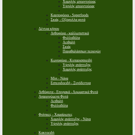
Χαμηλής μπορντούρας
Υψηλής μπορντούρας
Καρποφόροι - Superfoods
Σκιάς - Οξύφυλλα φυτά
Δέντρα κήπου
Ανθοφόρα - καλλωπιστικά
Φυλλοβόλα
Αειθαλή
Σκιάς
Παραθαλάσσιων περιοχών
Κωνοφόρα - Κυπαρισσοειδή
Υψηλής ανάπτυξης
Χαμηλής ανάπτυξης
Μίνι - Νάνα
Εσπεριδοειδή - Ξυνόδεντρα
Ανθόφυτα - Εποχιακά - Αρωματικά Φυτά
Αναρριχώμενα Φυτά
Αειθαλή
Φυλλοβόλα
Φοίνικες - Χαμαίρωπες
Χαμηλής ανάπτυξης - Νάνα
Υψηλής ανάπτυξης
Κακτοειδή