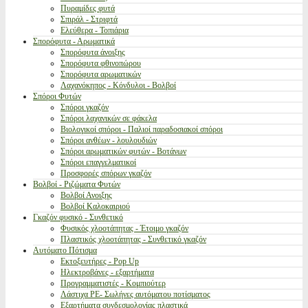
Πυραμίδες φυτά
Σπιράλ - Στριφτά
Ελεύθερα - Τοπιάρια
Σπορόφυτα - Αρωματικά
Σπορόφυτα άνοιξης
Σπορόφυτα φθινοπώρου
Σπορόφυτα αρωματικών
Λαχανόκηπος - Κόνδυλοι - Βολβοί
Σπόροι Φυτών
Σπόροι γκαζόν
Σπόροι λαχανικών σε φάκελα
Βιολογικοί σπόροι - Παλιοί παραδοσιακοί σπόροι
Σπόροι ανθέων - λουλουδιών
Σπόροι αρωματικών φυτών - Βοτάνων
Σπόροι επαγγελματικοί
Προσφορές σπόρων γκαζόν
Βολβοί - Ριζώματα Φυτών
Βολβοί Ανοιξης
Βολβοί Καλοκαιριού
Γκαζόν φυσικό - Συνθετικό
Φυσικός χλοοτάπητας - Έτοιμο γκαζόν
Πλαστικός χλοοτάπητας - Συνθετικό γκαζόν
Αυτόματο Πότισμα
Εκτοξευτήρες - Pop Up
Ηλεκτροβάνες - εξαρτήματα
Προγραμματιστές - Κομπιούτερ
Λάστιχα PE- Σωλήνες αυτόματου ποτίσματος
Εξαρτήματα συνδεσμολογίας πλαστικά