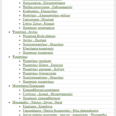
Πολυεργαλεία - Πολυμηχανήματα
Ψαλίδια μπορντούρας - Ευθυγραμμιστές
Κλαδοφάγοι - Εξαερωτήρες
Φυσητήρες - Απορροφητήρες φύλλων
Γαιοτρύπανα - Πλυστικά
Σχίστες Ξύλων - Κορμών
Προσφορές μηχανημάτων
Ψεκαστικά - Αντλίες
Ψεκαστικά Βυτία εδάφους
Αντλίες - Πιεστικά
Νεφελοψεκαστήρες - Θειωτήρες
Εξαρτήματα ψεκαστικών
Προσφορές ψεκαστικών
Ψεκαστήρες
Ψεκαστήρες προπίεσης
Ψεκαστήρες Πλάτης - Επινώτιοι
Ψεκαστήρες μπαταρίας - βενζίνης
Ψεκαστήρες ζιζανιοκτονίας
Νεφελοψεκαστήρες - Θειωτήρες
Προσφορές ψεκαστήρων
Μηχανήματα Ελαιοκομίας
Ελαιοραβδιστικά μηχανήματα
Γεννήτριες - Δυναμό - Μετασχηματιστές
Προσφορές ελαιοραβδιστικών
Μουσαμάδες - Νάυλον - Δίχτυα - Πανιά
Ελαιόπανα - Ελαιόδιχτα
Γαιουφάσματα - Νάυλον θερμοκηπίου - Φίλμ εδαφοκάλυψης
Δίχτυα σκίασης-προστασίας - παγετού - αναρρίχησης - Μουσαμάδες