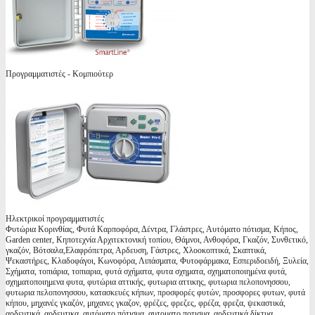
Προγραμματιστές - Κομπιούτερ
Ηλεκτρικοί προγραμματιστές
Φυτώρια Κορινθίας, Φυτά Καρποφόρα, Δέντρα, Γλάστρες, Αυτόματο πότισμα, Κήπος,
Garden center, Κηποτεχνία Αρχιτεκτονική τοπίου, Θάμνοι, Ανθοφόρα, Γκαζόν, Συνθετικό,
γκαζόν, Βότσαλα,Ελαφρόπετρα, Αρδευση, Γάστρες, Χλοοκοπτικά, Σκαπτικά,
Ψεκαστήρες, Κλαδοφάγοι, Κωνοφόρα, Λιπάσματα, Φυτοφάρμακα, Εσπεριδοειδή, Ξυλεία,
Σχήματα, τοπιάρια, τοπιαρια, φυτά σχήματα, φυτα σχηματα, σχηματοποιημένα φυτά,
σχηματοποιημενα φυτα, φυτώρια αττικής, φυτωρια αττικης, φυτωρια πελοπονησσου,
φυτωρια πελοπονησσου, κατασκευές κήπων, προσφορές φυτών, προσφορες φυτων, φυτά
κήπου, μηχανές γκαζόν, μηχανες γκαζον, φρέζες, φρεζες, φρέζα, φρεζα, ψεκαστικά,
αρδευτικά, αρδευτικα, αυτόματο πότισμα, αυτοματο ποτισμα, αρδευτικά δίκτυα,