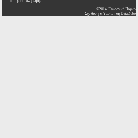
Τρόποι πληρωμής
©2014 Γεωπονικό Πάρκο
Σχεδίαση & Υλοποίηση DataQube