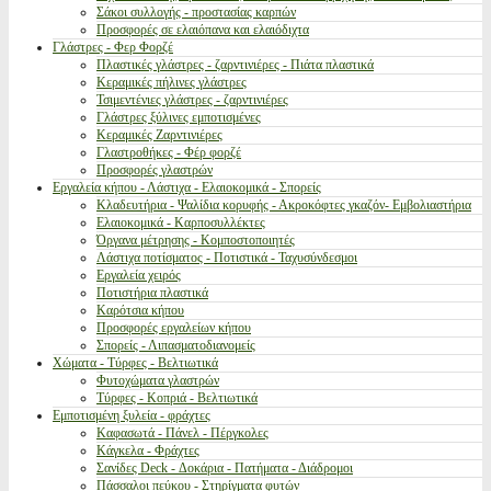
Σάκοι συλλογής - προστασίας καρπών
Προσφορές σε ελαιόπανα και ελαιόδιχτα
Γλάστρες - Φερ Φορζέ
Πλαστικές γλάστρες - ζαρντινιέρες - Πιάτα πλαστικά
Κεραμικές πήλινες γλάστρες
Τσιμεντένιες γλάστρες - ζαρντινιέρες
Γλάστρες ξύλινες εμποτισμένες
Κεραμικές Ζαρντινιέρες
Γλαστροθήκες - Φέρ φορζέ
Προσφορές γλαστρών
Εργαλεία κήπου - Λάστιχα - Ελαιοκομικά - Σπορείς
Κλαδευτήρια - Ψαλίδια κορυφής - Ακροκόφτες γκαζόν- Εμβολιαστήρια
Ελαιοκομικά - Καρποσυλλέκτες
Όργανα μέτρησης - Κομποστοποιητές
Λάστιχα ποτίσματος - Ποτιστικά - Ταχυσύνδεσμοι
Εργαλεία χειρός
Ποτιστήρια πλαστικά
Καρότσια κήπου
Προσφορές εργαλείων κήπου
Σπορείς - Λιπασματοδιανομείς
Χώματα - Τύρφες - Βελτιωτικά
Φυτοχώματα γλαστρών
Τύρφες - Κοπριά - Βελτιωτικά
Εμποτισμένη ξυλεία - φράχτες
Καφασωτά - Πάνελ - Πέργκολες
Κάγκελα - Φράχτες
Σανίδες Deck - Δοκάρια - Πατήματα - Διάδρομοι
Πάσσαλοι πεύκου - Στηρίγματα φυτών