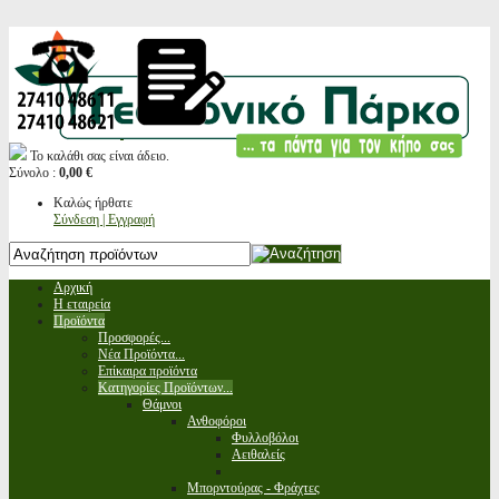
Το καλάθι σας είναι άδειο.
Σύνολο :
0,00 €
Καλώς ήρθατε
Σύνδεση | Εγγραφή
Αρχική
Η εταιρεία
Προϊόντα
Προσφορές...
Νέα Προϊόντα...
Επίκαιρα προϊόντα
Κατηγορίες Προϊόντων...
Θάμνοι
Ανθοφόροι
Φυλλοβόλοι
Αειθαλείς
Μπορντούρας - Φράχτες