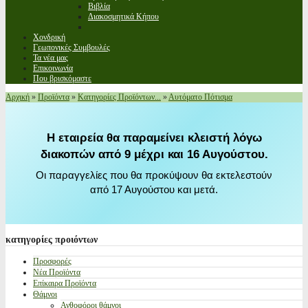
Βιβλία
Διακοσμητικά Κήπου
Χονδρική
Γεωπονικές Συμβουλές
Τα νέα μας
Επικοινωνία
Που βρισκόμαστε
Αρχική
»
Προϊόντα
»
Κατηγορίες Προϊόντων...
»
Αυτόματο Πότισμα
Η εταιρεία θα παραμείνει κλειστή λόγω
διακοπών από 9 μέχρι και 16 Αυγούστου.
Οι παραγγελίες που θα προκύψουν θα εκτελεστούν
από 17 Αυγούστου και μετά.
κατηγορίες
προιόντων
Προσφορές
Νέα Προϊόντα
Επίκαιρα Προϊόντα
Θάμνοι
Ανθοφόροι θάμνοι