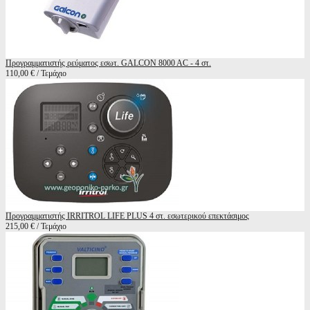
Προγραμματιστής ρεύματος εσωτ. GALCON 8000 AC - 4 στ.
110,00 € / Τεμάχιο
Προγραμματιστής IRRITROL LIFE PLUS 4 στ. εσωτερικού επεκτάσιμος
215,00 € / Τεμάχιο