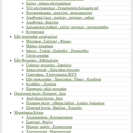
Σκόνες - κόκκοι απεντομώσεων
Τζέλ απεντομώσεων - Ετοιμόχρηστα δολώματα gel
Ποντικοφάρμακα - μυοκτόνα - αρουραιοκτόνα
Απωθητικά ζώων - πουλιών - ποντικών - φιδιών
Απωθητικά - βιοκτόνα
Δολωματικοί σταθμοί - κόλλες ποντικών - ποντικοπαγίδες
Κτηνιατρικά
Είδη προστασίας εργαζομένων
Μποτάκια - Γαλότσες - Φόρμες
Μάσκες ψεκασμού
Ιμάντες - Γυαλιά - Ωτασπίδες - Προσωπίδες
Γάντια εργασίας
Είδη Φυτωρίου - Ανθοπωλείου
Γλάστρες φυτωρίου - Σακούλες
Δίσκοι σποράς - Παλετάκια φύτευσης
Γλαστράκια - Υποστρώματα JIFFY
Είδη συσκευασίας - Ταμπελάκια - Ράφιες - Κορδόνια
Κουβάδες - Ζεμπίλια
Προσφορές ειδών φυτωρίου
Οικολογικά σκεύη- Πυρίμαχα - Inox
Ανοξείδωτα δοχεία - Inox
Πυρίμαχα σκεύη - πιθάρια λαδιού - λεκάνες ζυμώματος
Πλαστικά δοχεία - Βαρέλια - Τενεκέδες
Μηχανήματα Κήπου
Αλυσσοπρίονα - Κονταροπρίονα
Σκαπτικά - Φρέζες
Μηχανές γκαζόν - Χλοοκοπτικά
Χορτοκοπτικά - Θαμνοκοπτικά