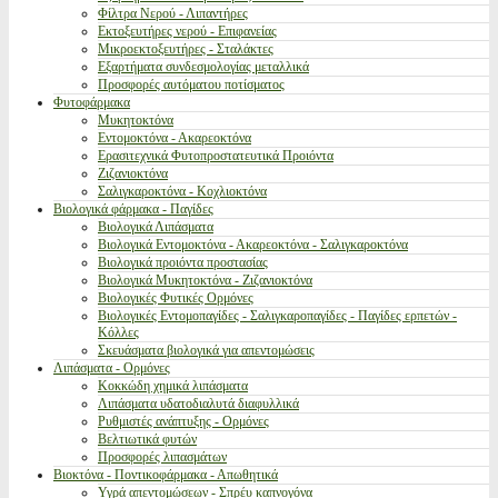
Φίλτρα Νερού - Λιπαντήρες
Εκτοξευτήρες νερού - Επιφανείας
Μικροεκτοξευτήρες - Σταλάκτες
Εξαρτήματα συνδεσμολογίας μεταλλικά
Προσφορές αυτόματου ποτίσματος
Φυτοφάρμακα
Μυκητοκτόνα
Εντομοκτόνα - Ακαρεοκτόνα
Ερασιτεχνικά Φυτοπροστατευτικά Προιόντα
Ζιζανιοκτόνα
Σαλιγκαροκτόνα - Κοχλιοκτόνα
Βιολογικά φάρμακα - Παγίδες
Βιολογικά Λιπάσματα
Βιολογικά Εντομοκτόνα - Ακαρεοκτόνα - Σαλιγκαροκτόνα
Βιολογικά προιόντα προστασίας
Βιολογικά Μυκητοκτόνα - Ζιζανιοκτόνα
Βιολογικές Φυτικές Ορμόνες
Βιολογικές Εντομοπαγίδες - Σαλιγκαροπαγίδες - Παγίδες ερπετών -
Κόλλες
Σκευάσματα βιολογικά για απεντομώσεις
Λιπάσματα - Ορμόνες
Κοκκώδη χημικά λιπάσματα
Λιπάσματα υδατοδιαλυτά διαφυλλικά
Ρυθμιστές ανάπτυξης - Ορμόνες
Βελτιωτικά φυτών
Προσφορές λιπασμάτων
Βιοκτόνα - Ποντικοφάρμακα - Απωθητικά
Υγρά απεντομώσεων - Σπρέυ καπνογόνα