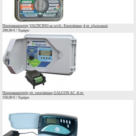
Προγραμματιστής VALTICINO με wi-fi - Επεκτάσιμος 4 στ. εξωτερικού
290,00 € / Τεμάχιο
Προγραμματιστής ηλ. επεκτάσιμος GALCON AC -8 στ.
350,00 € / Τεμάχιο