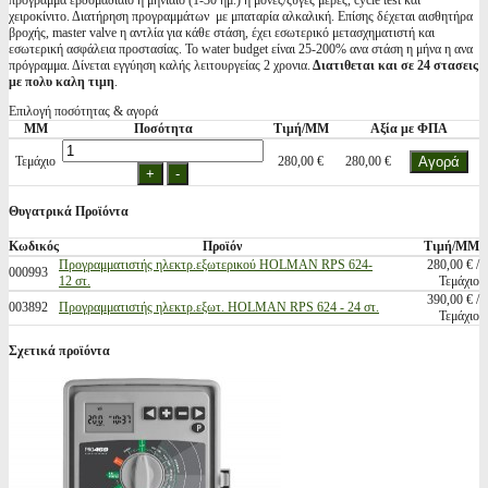
πρόγραμμα εβδομαδιαίο η μηνιαίο (1-30 ημ.) η μονές/ζυγές μέρες, cycle test και
χειροκίνιτο. Διατήρηση προγραμμάτων με μπαταρία αλκαλική. Επίσης δέχεται αισθητήρα
βροχής, master valve η αντλία για κάθε στάση, έχει εσωτερικό μετασχηματιστή και
εσωτερική ασφάλεια προστασίας. Το water budget είναι 25-200% ανα στάση η μήνα η ανα
πρόγραμμα. Δίνεται εγγύηση καλής λειτουργείας 2 χρονια.
Διατιθεται και σε 24 στασεις
με πολυ καλη τιμη
.
Επιλογή ποσότητας & αγορά
ΜΜ
Ποσότητα
Τιμή/ΜΜ
Αξία με ΦΠΑ
Τεμάχιο
280,00 €
280,00 €
Θυγατρικά Προϊόντα
Κωδικός
Προϊόν
Τιμή/ΜΜ
Προγραμματιστής ηλεκτρ.εξωτερικού HOLMAN RPS 624-
280,00 € /
000993
12 στ.
Τεμάχιο
390,00 € /
003892
Προγραμματιστής ηλεκτρ.εξωτ. HOLMAN RPS 624 - 24 στ.
Τεμάχιο
Σχετικά προϊόντα