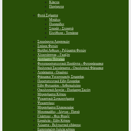
Κάκτοι
Παχύφυτα
Φυτά Σχήματα
Μπάλες
Πυραμίδες
Σπιράλ - Στριφτά
Ελεύθερα - Τοπιάρια
Σπορόφυτα Λαχανικών
Σπόροι Φυτών
Βολβοί Ανθεων - Ριζώματα Φυτών
Χλοοτάπητας - Γκαζόν
Αυτόματο Πότισμα
Φυτοπροστατευτικά Προϊόντα - Φυτοφάρμακα
Βιολογικά Σκευάσματα - Οικολογικά Φάρμακα
Λιπάσματα - Ορμόνες
Φάρμακα Υγειονομικής Σημασίας
Προστατευτικά Είδη Εργασίας
Είδη Φυτωρίου - Ανθοπωλείου
Οικολογικά Δοχεία - Πυρίμαχα Σκεύη
Μηχανήματα Κήπου
Ψεκαστικά Συγκροτήματα
Ψεκαστήρες
Μηχανήματα Ελαιοκομίας
Μουσαμάδες - Δίχτυα - Πανιά
Γλάστρες - Φερ Φορζέ
Εργαλεία - Είδη Κήπου
Χώματα - Βελτιωτικά εδάφους
Εμποτισμένη ξυλεία κήπου