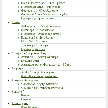
Θάμνοι μπορντούρας - Φυτά Φράχτες
Καρποφόροι θάμνοι - Superfoods
Θάμνοι σκιάς - Οξύφυλλα φυτά
Θάμνοι φυτά παραθαλάσσιων περιοχών
Προσφορές Θάμνων - Φυτών
Δέντρα
Ανθοφόρα - Καλλωπιστικά δέντρα
Κωνοφόρα - Κυπαρισσοειδή
Καρποφόρα - Οπωροφόρα δέντρα
Εσπεριδοειδή - Ξυνόδεντρα
Μίνι - Νάνα δεντράκια
Τροπικά φυτά - δένδρα
Προσφορές Δέντρων
Ανθόφυτα - Αρωματικά - Ετήσια
Ανθόφυτα - Πολυετή ανθοφόρα
Εποχιακά φυτά
Αρωματικά φυτά - Φαρμακευτικά - Βότανα
Αναρριχώμενα φυτά
Αειθαλή αναρριχώμενα φυτά
Φυλλοβόλα αναρριχώμενα φυτά
Φοίνικες - Χαμαίρωπες
Φοινικοειδή υψηλής ανάπτυξης
Φοίνικες νάνοι - χαμηλής ανάπτυξης
Κακτοειδή
Κάκτοι
Παχύφυτα
Φυτά Σχήματα
Φυτά Μπάλες