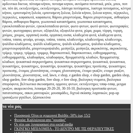
αρδευτικα δικτυα, πότισμα κήπου, ποτισμα κηπου, αυτόματα ποτιστικά, μπέκ, μπεκ, ποπ
απ, πόπ άπ, εκτοξευτήρες, εκτοξευτηρες, λάστιχα ποτίσματος, λαστιχα ποτισματος, κέντρα
κήπου, εμποτισμένη ξυλεία, εμποτισμενη ξυλεια, ξυλεία κήπου, ξυλεια κηπου, πέργκολες,
περγκολες, καφασωτά, καφασωτα, θάμνοι μπορντούρας, θαμνοι μπορντουρας, ανθοφόροι
θάμνοι, ανθοφοροι θαμνοι, γεωπονικά καταστήματα, γεωπονικα καταστηματα,
εγκυκλοπαίδεια φυτών, εγκυκλοπαιδεια φυτών, φωτο φυτων, φωτό φυτών, φωτογραφίες
φυτών, φωτογραφιες φυτων, οξύφυλλα, οξυφυλλα φυτα, χώμα, χωμα, τύρφη, τυρφη,
χούμος, χουμος, οργανική ουσία, οργανικη ουσια, κλαδεμένα φυτά, κλαδεμενα φυτα,
τσάπα, τσαπα, φτυάρι, φτυαρι, τσάπα, τσαπα, κλαδευτήρι, κλαδευτήρια, κλαδευτηρι,
ψαλίδια κλαδέματος, ψαλίδι κλαδέματος, ψαλιδι κλαδεματος, ψαλιδια κλαδεματος,
μπορντουροψάλιδα, μπορντουροψαλιδο, μεσηνέζα, μεσηνεζα, ακροκόπτης, ακροκόπτης,
τρίμερ, τριμερ, τρίμμερ, τριμμερ, θαμνοκοπτικό, θαμνοκοπτικο, ευθυγραμμιστης,
ευθυγραμμιστής, κλαδοφάγος, κλαδοφαγος, θρυμματιστής κλαδιών, θρυμματιστης
κλαδιων, ψεκαστικά συγκροτήματα, ψεκαστικα συγκροτηματα, ψεκαστικά, ψεκαστικα,
ψεκαστήρες, ψεκαστηρες, ψεκαστήρι, ψεκαστηρι, ψεκαστήρες προπίεσης, ψεκαστηρες
προπιεσης, έτοιμος χλοοτάπητας, ετοιμος χλοοταπητας, έτοιμο γκαζόν, ετοιμο γκαζον,
χλοοτάπητας, χλοοταπητας, sod, lawn, e shop, e garden shop, e shop garden, garden shop,
shop garden, free shop garden, free shop, e free shop, βιολογικη ντοματα, βιολογικα
σπορόφυτα, βελτιωτικα σκευασματα, ορμονες φυτων, εκτοξευτηρες τσαφ-τσαφ, μειγμα
γκαζον, ακαρεοκτόνα, λιπασμα 20-20-20, 30-10-10, βιολογικη προστασία φυτων,
πατατοσπορος, σακοι μανιταριών, μουσαμάδες, διχτυά σκίασης λαχανικών, pop-up
γραναζωτα γηπέδων, ζιζανιοκτόνα
τα
νέα μας
Προσφορά: Όλοι οι χειμερινοί Βολβόι -50% έως 15/2
Φειγιόα: Καλλιέργεια απο ''χρυσάφι''
Oι νέοι μας λογαριασμοί στα social media
ΓΚΙΝΓΚΟ ΜΠΙΛΟΜΠΑ - ΤΟ ΔΕΝΤΡΟ ΜΕ ΤΙΣ ΘΕΡΑΠΕΥΤΙΚΕΣ