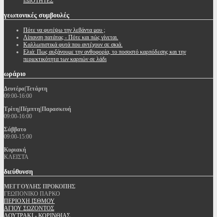
ΙΔΙΟΤΗΤΕΣ
γεωπονικές
συμβουλές
Πότε να φυτέψω την λεβάντα μου ;
Λίπανση πατάτας - Πότε και πώς γίνεται.
Καλλωπιστικά φυτά που αντέχουν σε σκιά.
Ελιά: Πως αυξάνουμε την ανθοφορία, το ποσοστό καρπόδεσης και την
περιεκτικότητα των καρπών σε λάδι
ωράριο
Δευτέρα|Τετάρτη
09:00-16:00
Τρίτη|Πέμπτη|Παρασκευή
09:00-16:00
Σάββατο
09:00-15:00
Κυριακή
ΚΛΕΙΣΤΑ
διεύθυνση
ΜΕΓΓΟΥΛΗΣ ΠΡΟΚΟΠΗΣ
ΓΕΩΠΟΝΙΚΟ ΠΑΡΚΟ
ΠΕΡΙΟΧΗ ΙΣΘΜΟΥ
ΑΓΙΟΥ ΣΩΖΟΝΤΟΣ
ΛΟΥΤΡΑΚΙ - ΚΟΡΙΝΘΙΑΣ