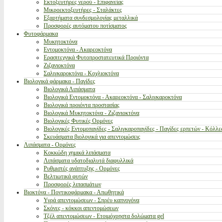
Εκτοξευτήρες νερού - Επιφανείας
Μικροεκτοξευτήρες - Σταλάκτες
Εξαρτήματα συνδεσμολογίας μεταλλικά
Προσφορές αυτόματου ποτίσματος
Φυτοφάρμακα
Μυκητοκτόνα
Εντομοκτόνα - Ακαρεοκτόνα
Ερασιτεχνικά Φυτοπροστατευτικά Προιόντα
Ζιζανιοκτόνα
Σαλιγκαροκτόνα - Κοχλιοκτόνα
Βιολογικά φάρμακα - Παγίδες
Βιολογικά Λιπάσματα
Βιολογικά Εντομοκτόνα - Ακαρεοκτόνα - Σαλιγκαροκτόνα
Βιολογικά προιόντα προστασίας
Βιολογικά Μυκητοκτόνα - Ζιζανιοκτόνα
Βιολογικές Φυτικές Ορμόνες
Βιολογικές Εντομοπαγίδες - Σαλιγκαροπαγίδες - Παγίδες ερπετών - Κόλλε
Σκευάσματα βιολογικά για απεντομώσεις
Λιπάσματα - Ορμόνες
Κοκκώδη χημικά λιπάσματα
Λιπάσματα υδατοδιαλυτά διαφυλλικά
Ρυθμιστές ανάπτυξης - Ορμόνες
Βελτιωτικά φυτών
Προσφορές λιπασμάτων
Βιοκτόνα - Ποντικοφάρμακα - Απωθητικά
Υγρά απεντομώσεων - Σπρέυ καπνογόνα
Σκόνες - κόκκοι απεντομώσεων
Τζέλ απεντομώσεων - Ετοιμόχρηστα δολώματα gel