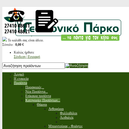
Το καλάθι σας είναι άδειο.
Σύνολο :
0,00 €
Καλώς ήρθατε
Σύνδεση | Εγγραφή
Αρχική
Η εταιρεία
Προϊόντα
Προσφορές...
Νέα Προϊόντα...
Επίκαιρα προϊόντα
Κατηγορίες Προϊόντων...
Θάμνοι
Ανθοφόροι
Φυλλοβόλοι
Αειθαλείς
Μπορντούρας - Φράχτες