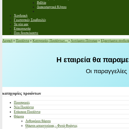
Βιβλία
Διακοσμητικά Κήπου
Χονδρική
Γεωπονικές Συμβουλές
Τα νέα μας
Επικοινωνία
Που βρισκόμαστε
Αρχική
»
Προϊόντα
»
Κατηγορίες Προϊόντων...
»
Αυτόματο Πότισμα
»
Εξαρτήματα συνδεσμ
Η εταιρεία θα παραμε
Οι παραγγελίες
κατηγορίες
προιόντων
Προσφορές
Νέα Προϊόντα
Επίκαιρα Προϊόντα
Θάμνοι
Ανθοφόροι θάμνοι
Θάμνοι μπορντούρας - Φυτά Φράχτες