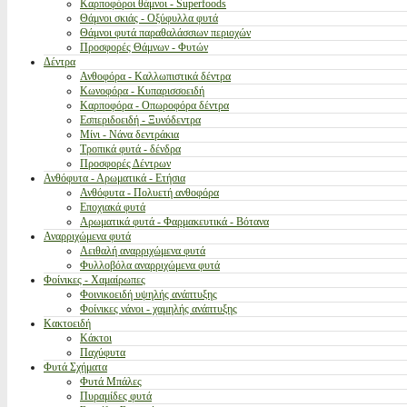
Καρποφόροι θάμνοι - Superfoods
Θάμνοι σκιάς - Οξύφυλλα φυτά
Θάμνοι φυτά παραθαλάσσιων περιοχών
Προσφορές Θάμνων - Φυτών
Δέντρα
Ανθοφόρα - Καλλωπιστικά δέντρα
Κωνοφόρα - Κυπαρισσοειδή
Καρποφόρα - Οπωροφόρα δέντρα
Εσπεριδοειδή - Ξυνόδεντρα
Μίνι - Νάνα δεντράκια
Τροπικά φυτά - δένδρα
Προσφορές Δέντρων
Ανθόφυτα - Αρωματικά - Ετήσια
Ανθόφυτα - Πολυετή ανθοφόρα
Εποχιακά φυτά
Αρωματικά φυτά - Φαρμακευτικά - Βότανα
Αναρριχώμενα φυτά
Αειθαλή αναρριχώμενα φυτά
Φυλλοβόλα αναρριχώμενα φυτά
Φοίνικες - Χαμαίρωπες
Φοινικοειδή υψηλής ανάπτυξης
Φοίνικες νάνοι - χαμηλής ανάπτυξης
Κακτοειδή
Κάκτοι
Παχύφυτα
Φυτά Σχήματα
Φυτά Μπάλες
Πυραμίδες φυτά