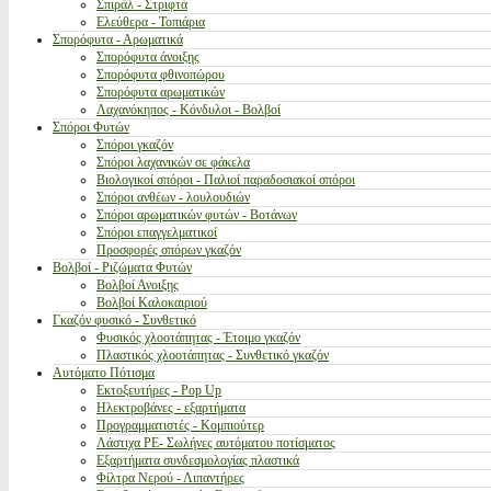
Σπιράλ - Στριφτά
Ελεύθερα - Τοπιάρια
Σπορόφυτα - Αρωματικά
Σπορόφυτα άνοιξης
Σπορόφυτα φθινοπώρου
Σπορόφυτα αρωματικών
Λαχανόκηπος - Κόνδυλοι - Βολβοί
Σπόροι Φυτών
Σπόροι γκαζόν
Σπόροι λαχανικών σε φάκελα
Βιολογικοί σπόροι - Παλιοί παραδοσιακοί σπόροι
Σπόροι ανθέων - λουλουδιών
Σπόροι αρωματικών φυτών - Βοτάνων
Σπόροι επαγγελματικοί
Προσφορές σπόρων γκαζόν
Βολβοί - Ριζώματα Φυτών
Βολβοί Ανοιξης
Βολβοί Καλοκαιριού
Γκαζόν φυσικό - Συνθετικό
Φυσικός χλοοτάπητας - Έτοιμο γκαζόν
Πλαστικός χλοοτάπητας - Συνθετικό γκαζόν
Αυτόματο Πότισμα
Εκτοξευτήρες - Pop Up
Ηλεκτροβάνες - εξαρτήματα
Προγραμματιστές - Κομπιούτερ
Λάστιχα PE- Σωλήνες αυτόματου ποτίσματος
Εξαρτήματα συνδεσμολογίας πλαστικά
Φίλτρα Νερού - Λιπαντήρες