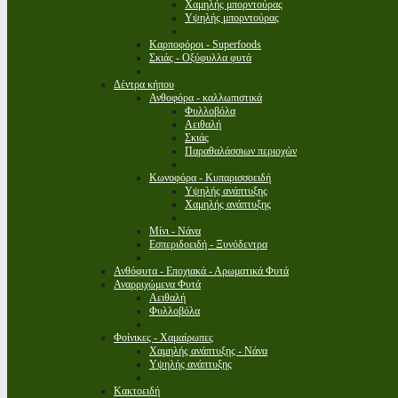
Χαμηλής μπορντούρας
Υψηλής μπορντούρας
Καρποφόροι - Superfoods
Σκιάς - Οξύφυλλα φυτά
Δέντρα κήπου
Ανθοφόρα - καλλωπιστικά
Φυλλοβόλα
Αειθαλή
Σκιάς
Παραθαλάσσιων περιοχών
Κωνοφόρα - Κυπαρισσοειδή
Υψηλής ανάπτυξης
Χαμηλής ανάπτυξης
Μίνι - Νάνα
Εσπεριδοειδή - Ξυνόδεντρα
Ανθόφυτα - Εποχιακά - Αρωματικά Φυτά
Αναρριχώμενα Φυτά
Αειθαλή
Φυλλοβόλα
Φοίνικες - Χαμαίρωπες
Χαμηλής ανάπτυξης - Νάνα
Υψηλής ανάπτυξης
Κακτοειδή