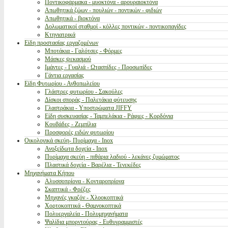
Ποντικοφάρμακα - μυοκτόνα - αρουραιοκτόνα
Απωθητικά ζώων - πουλιών - ποντικών - φιδιών
Απωθητικά - βιοκτόνα
Δολωματικοί σταθμοί - κόλλες ποντικών - ποντικοπαγίδες
Κτηνιατρικά
Είδη προστασίας εργαζομένων
Μποτάκια - Γαλότσες - Φόρμες
Μάσκες ψεκασμού
Ιμάντες - Γυαλιά - Ωτασπίδες - Προσωπίδες
Γάντια εργασίας
Είδη Φυτωρίου - Ανθοπωλείου
Γλάστρες φυτωρίου - Σακούλες
Δίσκοι σποράς - Παλετάκια φύτευσης
Γλαστράκια - Υποστρώματα JIFFY
Είδη συσκευασίας - Ταμπελάκια - Ράφιες - Κορδόνια
Κουβάδες - Ζεμπίλια
Προσφορές ειδών φυτωρίου
Οικολογικά σκεύη- Πυρίμαχα - Inox
Ανοξείδωτα δοχεία - Inox
Πυρίμαχα σκεύη - πιθάρια λαδιού - λεκάνες ζυμώματος
Πλαστικά δοχεία - Βαρέλια - Τενεκέδες
Μηχανήματα Κήπου
Αλυσσοπρίονα - Κονταροπρίονα
Σκαπτικά - Φρέζες
Μηχανές γκαζόν - Χλοοκοπτικά
Χορτοκοπτικά - Θαμνοκοπτικά
Πολυεργαλεία - Πολυμηχανήματα
Ψαλίδια μπορντούρας - Ευθυγραμμιστές