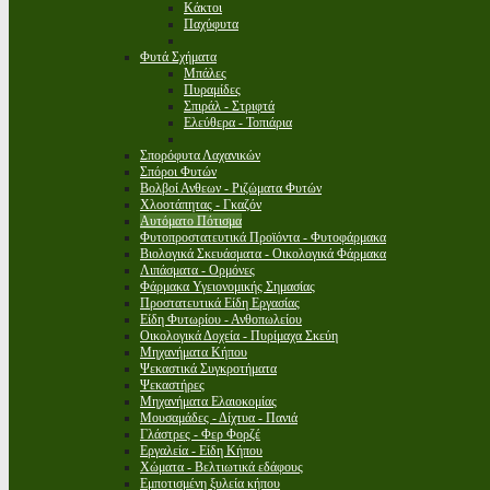
Κάκτοι
Παχύφυτα
Φυτά Σχήματα
Μπάλες
Πυραμίδες
Σπιράλ - Στριφτά
Ελεύθερα - Τοπιάρια
Σπορόφυτα Λαχανικών
Σπόροι Φυτών
Βολβοί Ανθεων - Ριζώματα Φυτών
Χλοοτάπητας - Γκαζόν
Αυτόματο Πότισμα
Φυτοπροστατευτικά Προϊόντα - Φυτοφάρμακα
Βιολογικά Σκευάσματα - Οικολογικά Φάρμακα
Λιπάσματα - Ορμόνες
Φάρμακα Υγειονομικής Σημασίας
Προστατευτικά Είδη Εργασίας
Είδη Φυτωρίου - Ανθοπωλείου
Οικολογικά Δοχεία - Πυρίμαχα Σκεύη
Μηχανήματα Κήπου
Ψεκαστικά Συγκροτήματα
Ψεκαστήρες
Μηχανήματα Ελαιοκομίας
Μουσαμάδες - Δίχτυα - Πανιά
Γλάστρες - Φερ Φορζέ
Εργαλεία - Είδη Κήπου
Χώματα - Βελτιωτικά εδάφους
Εμποτισμένη ξυλεία κήπου