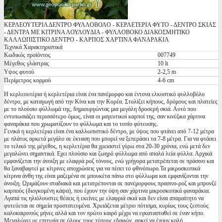
ΚΕΡΛΕΟΥΤΕΡΙΑ ΔΕΝΤΡΟ ΦΥΛΛΟΒΟΛΟ - ΚΕΡΛΕΤΕΡΙΑ ΦΥΤΟ - ΔΕΝΤΡΟ ΣΚΙΑΣ
- ΔΕΝΤΡΑ ΜΕ ΚΙΤΡΙΝΑ ΛΟΥΛΟΥΔΙΑ - ΦΥΛΛΟΒΟΚΟ ΔΙΑΚΟΣΜΗΤΙΚΟ
ΚΑΛΛΩΠΙΣΤΙΚΟ ΔΕΝΤΡΟ - ΚΑΡΠΟΣ ΧΑΡΤΙΝΑ ΦΑΝΑΡΑΚΙΑ
Τεχνικά Χαρακτηριστικά
Κωδικός προϊόντος
007749
Μέγεθος γλάστρας
10 lt
Υψος φυτού
2-2,5 m
Περίμετρος κορμού
4-6 cm
Η κερλεουτέρια ή κερλετέρια είναι ένα πανέμορφο και έντονα ελκυστικό φυλλοβόλο
δέντρο, με καταγωγή από την Κίνα και την Κορέα. Στολίζει κήπους, δρόμους και πλατείες
με το πλούσιο φύλλωμά της, δημιουργώντας μια μεγάλη δροσερή σκιά. Αυτό που
εντυπωσιάζει περισσότερο όμως, είναι οι μαγευτικοί καρποί της, σαν κινέζικα χάρτινα
φαναράκια που χρωματίζουν το φύλλωμα και το τοπίο φύτευσης.
Γενικά η κερλετέρια είναι ένα καλλωπιστικό δέντρο, με ύψος που φτάνει από 7-12 μέτρα
με πλάτος αρκετά μεγάλο σε έκταση που μπορεί να ξεπεράσει τα 7-8 μέτρα. Για να φτάσει
το τελικό της μέγεθος, η κερλετέρια θα χρειαστεί γύρω στα 20-30 χρόνια, ενώ μετά δεν
μεγαλώνει σημαντικά. Εχει πλούσιο και ζωηρό φύλλωμα από απαλά λεία φύλλα. Αρχικά
εμφανίζεται την άνοιξη με ελαφρά ροζ τόνους, ενώ γρήγορα μετατρέπεται σε πράσινο και
θα ξαναβαφτεί με κίτρινες αποχρώσεις για να πέσει το φθινόπωρο.Τα μικροσκοπικά
κίτρινα άνθη της είναι μαζεμένα σε μπουκέτα πάνω στο φύλλωμα και εμφανίζονται την
άνοιξη. Ωριμάζουν σταδιακά και μετατρέπονται σε πανέμορφους πρασινο-ροζ και μπρονζέ
καρπούς (διογκομένη κάψα), που έχουν την όψη σαν χάρτινα μικροσκοπικά φαναράκια.
Αγαπά τις ηλιόλουστες θέσεις ή εκείνες με ελαφριά σκιά και δεν είναι απαραίτητο να
φυτεύεται σε σημεία προστατευμένα. Χρειάζεται μέτριο πότισμα, κυρίως τους ζεστούς
καλοκαιρινούς μήνες αλλά και τον πρώτο καιρό μέχρι να εγκατασταθεί σε έναν κήπο.
Μεγαλώνει με επιτυχία σε όλους τους τύπους εδαφών, αρκεί να έχουν καλή