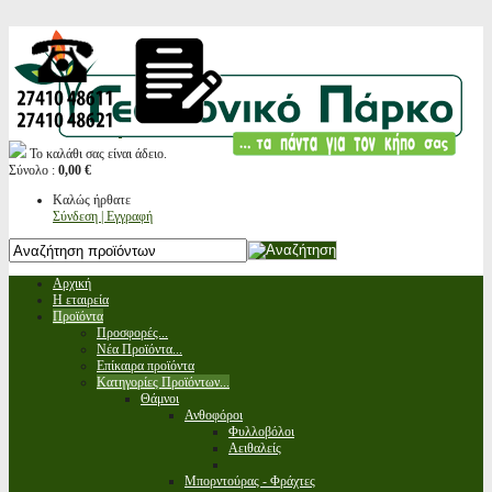
Το καλάθι σας είναι άδειο.
Σύνολο :
0,00 €
Καλώς ήρθατε
Σύνδεση | Εγγραφή
Αρχική
Η εταιρεία
Προϊόντα
Προσφορές...
Νέα Προϊόντα...
Επίκαιρα προϊόντα
Κατηγορίες Προϊόντων...
Θάμνοι
Ανθοφόροι
Φυλλοβόλοι
Αειθαλείς
Μπορντούρας - Φράχτες