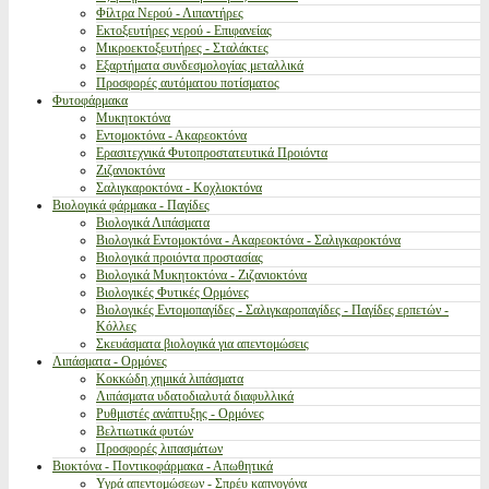
Φίλτρα Νερού - Λιπαντήρες
Εκτοξευτήρες νερού - Επιφανείας
Μικροεκτοξευτήρες - Σταλάκτες
Εξαρτήματα συνδεσμολογίας μεταλλικά
Προσφορές αυτόματου ποτίσματος
Φυτοφάρμακα
Μυκητοκτόνα
Εντομοκτόνα - Ακαρεοκτόνα
Ερασιτεχνικά Φυτοπροστατευτικά Προιόντα
Ζιζανιοκτόνα
Σαλιγκαροκτόνα - Κοχλιοκτόνα
Βιολογικά φάρμακα - Παγίδες
Βιολογικά Λιπάσματα
Βιολογικά Εντομοκτόνα - Ακαρεοκτόνα - Σαλιγκαροκτόνα
Βιολογικά προιόντα προστασίας
Βιολογικά Μυκητοκτόνα - Ζιζανιοκτόνα
Βιολογικές Φυτικές Ορμόνες
Βιολογικές Εντομοπαγίδες - Σαλιγκαροπαγίδες - Παγίδες ερπετών -
Κόλλες
Σκευάσματα βιολογικά για απεντομώσεις
Λιπάσματα - Ορμόνες
Κοκκώδη χημικά λιπάσματα
Λιπάσματα υδατοδιαλυτά διαφυλλικά
Ρυθμιστές ανάπτυξης - Ορμόνες
Βελτιωτικά φυτών
Προσφορές λιπασμάτων
Βιοκτόνα - Ποντικοφάρμακα - Απωθητικά
Υγρά απεντομώσεων - Σπρέυ καπνογόνα