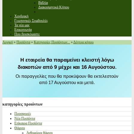
Βιβλία
Διακοσμητικά Κήπου
Χονδρική
Γεωπονικές Συμβουλές
Τα νέα μας
Επικοινωνία
Που βρισκόμαστε
Αρχική
»
Προϊόντα
»
Κατηγορίες Προϊόντων...
»
Δέντρα κήπου
Η εταιρεία θα παραμείνει κλειστή λόγω
διακοπών από 9 μέχρι και 16 Αυγούστου.
Οι παραγγελίες που θα προκύψουν θα εκτελεστούν
από 17 Αυγούστου και μετά.
κατηγορίες
προιόντων
Προσφορές
Νέα Προϊόντα
Επίκαιρα Προϊόντα
Θάμνοι
Ανθοφόροι θάμνοι