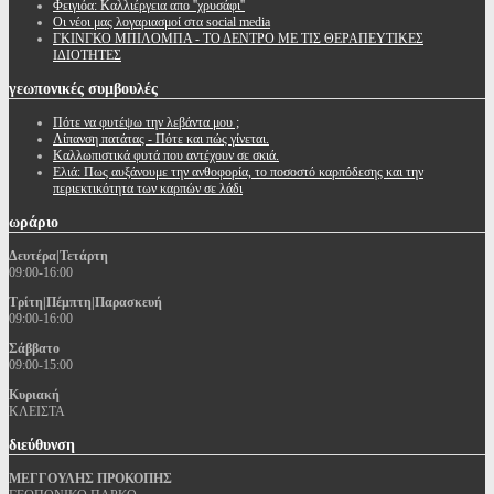
Φειγιόα: Καλλιέργεια απο ''χρυσάφι''
Oι νέοι μας λογαριασμοί στα social media
ΓΚΙΝΓΚΟ ΜΠΙΛΟΜΠΑ - ΤΟ ΔΕΝΤΡΟ ΜΕ ΤΙΣ ΘΕΡΑΠΕΥΤΙΚΕΣ
ΙΔΙΟΤΗΤΕΣ
γεωπονικές
συμβουλές
Πότε να φυτέψω την λεβάντα μου ;
Λίπανση πατάτας - Πότε και πώς γίνεται.
Καλλωπιστικά φυτά που αντέχουν σε σκιά.
Ελιά: Πως αυξάνουμε την ανθοφορία, το ποσοστό καρπόδεσης και την
περιεκτικότητα των καρπών σε λάδι
ωράριο
Δευτέρα|Τετάρτη
09:00-16:00
Τρίτη|Πέμπτη|Παρασκευή
09:00-16:00
Σάββατο
09:00-15:00
Κυριακή
ΚΛΕΙΣΤΑ
διεύθυνση
ΜΕΓΓΟΥΛΗΣ ΠΡΟΚΟΠΗΣ