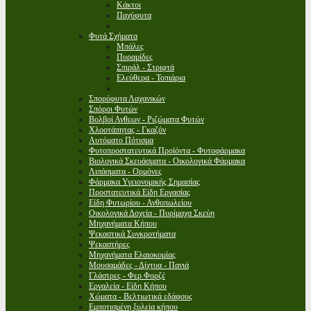
Κάκτοι
Παχύφυτα
Φυτά Σχήματα
Μπάλες
Πυραμίδες
Σπιράλ - Στριφτά
Ελεύθερα - Τοπιάρια
Σπορόφυτα Λαχανικών
Σπόροι Φυτών
Βολβοί Ανθεων - Ριζώματα Φυτών
Χλοοτάπητας - Γκαζόν
Αυτόματο Πότισμα
Φυτοπροστατευτικά Προϊόντα - Φυτοφάρμακα
Βιολογικά Σκευάσματα - Οικολογικά Φάρμακα
Λιπάσματα - Ορμόνες
Φάρμακα Υγειονομικής Σημασίας
Προστατευτικά Είδη Εργασίας
Είδη Φυτωρίου - Ανθοπωλείου
Οικολογικά Δοχεία - Πυρίμαχα Σκεύη
Μηχανήματα Κήπου
Ψεκαστικά Συγκροτήματα
Ψεκαστήρες
Μηχανήματα Ελαιοκομίας
Μουσαμάδες - Δίχτυα - Πανιά
Γλάστρες - Φερ Φορζέ
Εργαλεία - Είδη Κήπου
Χώματα - Βελτιωτικά εδάφους
Εμποτισμένη ξυλεία κήπου