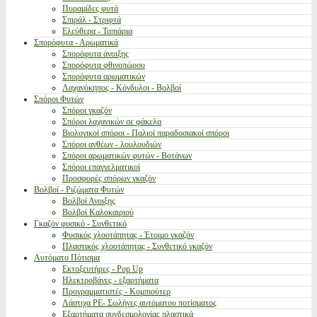
Πυραμίδες φυτά
Σπιράλ - Στριφτά
Ελεύθερα - Τοπιάρια
Σπορόφυτα - Αρωματικά
Σπορόφυτα άνοιξης
Σπορόφυτα φθινοπώρου
Σπορόφυτα αρωματικών
Λαχανόκηπος - Κόνδυλοι - Βολβοί
Σπόροι Φυτών
Σπόροι γκαζόν
Σπόροι λαχανικών σε φάκελα
Βιολογικοί σπόροι - Παλιοί παραδοσιακοί σπόροι
Σπόροι ανθέων - λουλουδιών
Σπόροι αρωματικών φυτών - Βοτάνων
Σπόροι επαγγελματικοί
Προσφορές σπόρων γκαζόν
Βολβοί - Ριζώματα Φυτών
Βολβοί Ανοιξης
Βολβοί Καλοκαιριού
Γκαζόν φυσικό - Συνθετικό
Φυσικός χλοοτάπητας - Έτοιμο γκαζόν
Πλαστικός χλοοτάπητας - Συνθετικό γκαζόν
Αυτόματο Πότισμα
Εκτοξευτήρες - Pop Up
Ηλεκτροβάνες - εξαρτήματα
Προγραμματιστές - Κομπιούτερ
Λάστιχα PE- Σωλήνες αυτόματου ποτίσματος
Εξαρτήματα συνδεσμολογίας πλαστικά