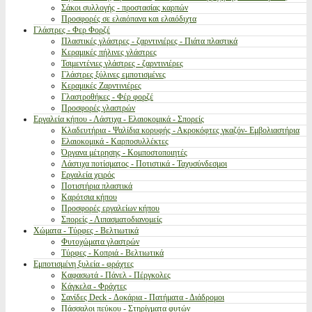
Σάκοι συλλογής - προστασίας καρπών
Προσφορές σε ελαιόπανα και ελαιόδιχτα
Γλάστρες - Φερ Φορζέ
Πλαστικές γλάστρες - ζαρντινιέρες - Πιάτα πλαστικά
Κεραμικές πήλινες γλάστρες
Τσιμεντένιες γλάστρες - ζαρντινιέρες
Γλάστρες ξύλινες εμποτισμένες
Κεραμικές Ζαρντινιέρες
Γλαστροθήκες - Φέρ φορζέ
Προσφορές γλαστρών
Εργαλεία κήπου - Λάστιχα - Ελαιοκομικά - Σπορείς
Κλαδευτήρια - Ψαλίδια κορυφής - Ακροκόφτες γκαζόν- Εμβολιαστήρια
Ελαιοκομικά - Καρποσυλλέκτες
Όργανα μέτρησης - Κομποστοποιητές
Λάστιχα ποτίσματος - Ποτιστικά - Ταχυσύνδεσμοι
Εργαλεία χειρός
Ποτιστήρια πλαστικά
Καρότσια κήπου
Προσφορές εργαλείων κήπου
Σπορείς - Λιπασματοδιανομείς
Χώματα - Τύρφες - Βελτιωτικά
Φυτοχώματα γλαστρών
Τύρφες - Κοπριά - Βελτιωτικά
Εμποτισμένη ξυλεία - φράχτες
Καφασωτά - Πάνελ - Πέργκολες
Κάγκελα - Φράχτες
Σανίδες Deck - Δοκάρια - Πατήματα - Διάδρομοι
Πάσσαλοι πεύκου - Στηρίγματα φυτών