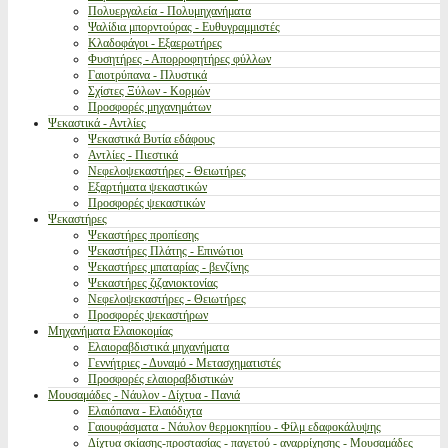
Πολυεργαλεία - Πολυμηχανήματα
Ψαλίδια μπορντούρας - Ευθυγραμμιστές
Κλαδοφάγοι - Εξαερωτήρες
Φυσητήρες - Απορροφητήρες φύλλων
Γαιοτρύπανα - Πλυστικά
Σχίστες Ξύλων - Κορμών
Προσφορές μηχανημάτων
Ψεκαστικά - Αντλίες
Ψεκαστικά Βυτία εδάφους
Αντλίες - Πιεστικά
Νεφελοψεκαστήρες - Θειωτήρες
Εξαρτήματα ψεκαστικών
Προσφορές ψεκαστικών
Ψεκαστήρες
Ψεκαστήρες προπίεσης
Ψεκαστήρες Πλάτης - Επινώτιοι
Ψεκαστήρες μπαταρίας - βενζίνης
Ψεκαστήρες ζιζανιοκτονίας
Νεφελοψεκαστήρες - Θειωτήρες
Προσφορές ψεκαστήρων
Μηχανήματα Ελαιοκομίας
Ελαιοραβδιστικά μηχανήματα
Γεννήτριες - Δυναμό - Μετασχηματιστές
Προσφορές ελαιοραβδιστικών
Μουσαμάδες - Νάυλον - Δίχτυα - Πανιά
Ελαιόπανα - Ελαιόδιχτα
Γαιουφάσματα - Νάυλον θερμοκηπίου - Φίλμ εδαφοκάλυψης
Δίχτυα σκίασης-προστασίας - παγετού - αναρρίχησης - Μουσαμάδες