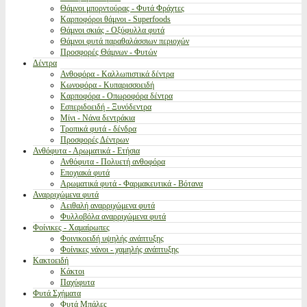
Θάμνοι μπορντούρας - Φυτά Φράχτες
Καρποφόροι θάμνοι - Superfoods
Θάμνοι σκιάς - Οξύφυλλα φυτά
Θάμνοι φυτά παραθαλάσσιων περιοχών
Προσφορές Θάμνων - Φυτών
Δέντρα
Ανθοφόρα - Καλλωπιστικά δέντρα
Κωνοφόρα - Κυπαρισσοειδή
Καρποφόρα - Οπωροφόρα δέντρα
Εσπεριδοειδή - Ξυνόδεντρα
Μίνι - Νάνα δεντράκια
Τροπικά φυτά - δένδρα
Προσφορές Δέντρων
Ανθόφυτα - Αρωματικά - Ετήσια
Ανθόφυτα - Πολυετή ανθοφόρα
Εποχιακά φυτά
Αρωματικά φυτά - Φαρμακευτικά - Βότανα
Αναρριχώμενα φυτά
Αειθαλή αναρριχώμενα φυτά
Φυλλοβόλα αναρριχώμενα φυτά
Φοίνικες - Χαμαίρωπες
Φοινικοειδή υψηλής ανάπτυξης
Φοίνικες νάνοι - χαμηλής ανάπτυξης
Κακτοειδή
Κάκτοι
Παχύφυτα
Φυτά Σχήματα
Φυτά Μπάλες