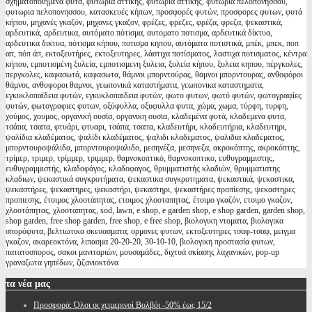
σχηματοποιημενα φυτα, φυτώρια αττικής, φυτωρια αττικης, φυτωρια πελοπονησσου,
φυτωρια πελοπονησσου, κατασκευές κήπων, προσφορές φυτών, προσφορες φυτων, φυτά
κήπου, μηχανές γκαζόν, μηχανες γκαζον, φρέζες, φρεζες, φρέζα, φρεζα, ψεκαστικά,
αρδευτικά, αρδευτικα, αυτόματο πότισμα, αυτοματο ποτισμα, αρδευτικά δίκτυα,
αρδευτικα δικτυα, πότισμα κήπου, ποτισμα κηπου, αυτόματα ποτιστικά, μπέκ, μπεκ, ποπ
απ, πόπ άπ, εκτοξευτήρες, εκτοξευτηρες, λάστιχα ποτίσματος, λαστιχα ποτισματος, κέντρα
κήπου, εμποτισμένη ξυλεία, εμποτισμενη ξυλεια, ξυλεία κήπου, ξυλεια κηπου, πέργκολες,
περγκολες, καφασωτά, καφασωτα, θάμνοι μπορντούρας, θαμνοι μπορντουρας, ανθοφόροι
θάμνοι, ανθοφοροι θαμνοι, γεωπονικά καταστήματα, γεωπονικα καταστηματα,
εγκυκλοπαίδεια φυτών, εγκυκλοπαιδεια φυτών, φωτο φυτων, φωτό φυτών, φωτογραφίες
φυτών, φωτογραφιες φυτων, οξύφυλλα, οξυφυλλα φυτα, χώμα, χωμα, τύρφη, τυρφη,
χούμος, χουμος, οργανική ουσία, οργανικη ουσια, κλαδεμένα φυτά, κλαδεμενα φυτα,
τσάπα, τσαπα, φτυάρι, φτυαρι, τσάπα, τσαπα, κλαδευτήρι, κλαδευτήρια, κλαδευτηρι,
ψαλίδια κλαδέματος, ψαλίδι κλαδέματος, ψαλιδι κλαδεματος, ψαλιδια κλαδεματος,
μπορντουροψάλιδα, μπορντουροψαλιδο, μεσηνέζα, μεσηνεζα, ακροκόπτης, ακροκόπτης,
τρίμερ, τριμερ, τρίμμερ, τριμμερ, θαμνοκοπτικό, θαμνοκοπτικο, ευθυγραμμιστης,
ευθυγραμμιστής, κλαδοφάγος, κλαδοφαγος, θρυμματιστής κλαδιών, θρυμματιστης
κλαδιων, ψεκαστικά συγκροτήματα, ψεκαστικα συγκροτηματα, ψεκαστικά, ψεκαστικα,
ψεκαστήρες, ψεκαστηρες, ψεκαστήρι, ψεκαστηρι, ψεκαστήρες προπίεσης, ψεκαστηρες
προπιεσης, έτοιμος χλοοτάπητας, ετοιμος χλοοταπητας, έτοιμο γκαζόν, ετοιμο γκαζον,
χλοοτάπητας, χλοοταπητας, sod, lawn, e shop, e garden shop, e shop garden, garden shop,
shop garden, free shop garden, free shop, e free shop, βιολογικη ντοματα, βιολογικα
σπορόφυτα, βελτιωτικα σκευασματα, ορμονες φυτων, εκτοξευτηρες τσαφ-τσαφ, μειγμα
γκαζον, ακαρεοκτόνα, λιπασμα 20-20-20, 30-10-10, βιολογικη προστασία φυτων,
πατατοσπορος, σακοι μανιταριών, μουσαμάδες, διχτυά σκίασης λαχανικών, pop-up
γραναζωτα γηπέδων, ζιζανιοκτόνα
τα
νέα μας
Προσφορά: Όλοι οι χειμερινοί Βολβόι -50% έως 15/2