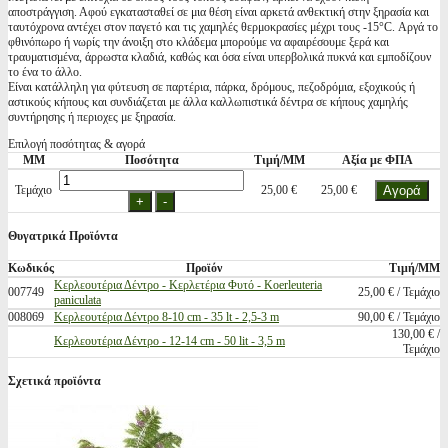
αποστράγγιση. Αφού εγκατασταθεί σε μια θέση είναι αρκετά ανθεκτική στην ξηρασία και
ταυτόχρονα αντέχει στον παγετό και τις χαμηλές θερμοκρασίες μέχρι τους -15°C. Αργά το
φθινόπωρο ή νωρίς την άνοιξη στο κλάδεμα μπορούμε να αφαιρέσουμε ξερά και
τραυματισμένα, άρρωστα κλαδιά, καθώς και όσα είναι υπερβολικά πυκνά και εμποδίζουν
το ένα το άλλο.
Είναι κατάλληλη για φύτευση σε παρτέρια, πάρκα, δρόμους, πεζοδρόμια, εξοχικούς ή
αστικούς κήπους και συνδιάζεται με άλλα καλλωπιστικά δέντρα σε κήπους χαμηλής
συντήρησης ή περιοχες με ξηρασία.
Επιλογή ποσότητας & αγορά
ΜΜ
Ποσότητα
Τιμή/ΜΜ
Αξία με ΦΠΑ
Τεμάχιο
25,00 €
25,00 €
Θυγατρικά Προϊόντα
Κωδικός
Προϊόν
Τιμή/ΜΜ
Κερλεουτέρια Δέντρο - Κερλετέρια Φυτό - Koerleuteria
007749
25,00 € / Τεμάχιο
paniculata
008069
Κερλεουτέρια Δέντρο 8-10 cm - 35 lt - 2,5-3 m
90,00 € / Τεμάχιο
130,00 € /
Κερλεουτέρια Δέντρο - 12-14 cm - 50 lit - 3,5 m
Τεμάχιο
Σχετικά προϊόντα