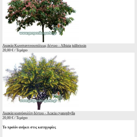
Ακακία Κωνσταντινουπόλεως δέντρο - Albizia julibrissin
20,00 € / Τεμάχιο
Ακακία κυανόφυλλη δέντρο - Acacia cyanophylla
20,00 € / Τεμάχιο
Το προϊόν ανήκει στις κατηγορίες