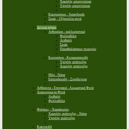
Χαμηλής μπορντούρας
Υψηλής μπορντούρας
Καρποφόροι - Superfoods
Σκιάς - Οξύφυλλα φυτά
Δέντρα κήπου
Ανθοφόρα - καλλωπιστικά
Φυλλοβόλα
Αειθαλή
Σκιάς
Παραθαλάσσιων περιοχών
Κωνοφόρα - Κυπαρισσοειδή
Υψηλής ανάπτυξης
Χαμηλής ανάπτυξης
Μίνι - Νάνα
Εσπεριδοειδή - Ξυνόδεντρα
Ανθόφυτα - Εποχιακά - Αρωματικά Φυτά
Αναρριχώμενα Φυτά
Αειθαλή
Φυλλοβόλα
Φοίνικες - Χαμαίρωπες
Χαμηλής ανάπτυξης - Νάνα
Υψηλής ανάπτυξης
Κακτοειδή