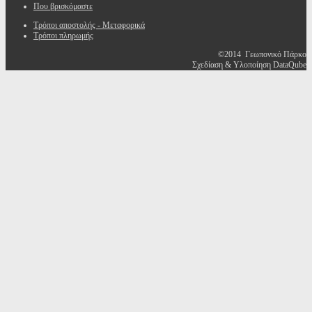
Που βρισκόμαστε
Τρόποι αποστολής - Μεταφορικά
Τρόποι πληρωμής
©2014 Γεωπονικό Πάρκο
Σχεδίαση & Υλοποίηση DataQube