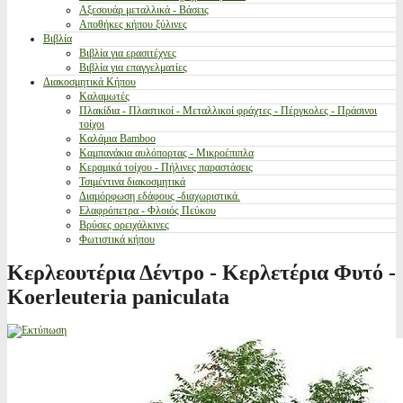
Αξεσουάρ μεταλλικά - Βάσεις
Αποθήκες κήπου ξύλινες
Βιβλία
Βιβλία για ερασιτέχνες
Βιβλία για επαγγελματίες
Διακοσμητικά Κήπου
Καλαμωτές
Πλακίδια - Πλαστικοί - Μεταλλικοί φράχτες - Πέργκολες - Πράσινοι
τοίχοι
Καλάμια Bamboo
Καμπανάκια αυλόπορτας - Μικροέπιπλα
Κεραμικά τοίχου - Πήλινες παραστάσεις
Τσιμέντινα διακοσμητικά
Διαμόρφωση εδάφους -διαχωριστικά.
Ελαφρόπετρα - Φλοιός Πεύκου
Βρύσες ορειχάλκινες
Φωτιστικά κήπου
Κερλεουτέρια Δέντρο - Κερλετέρια Φυτό -
Koerleuteria paniculata