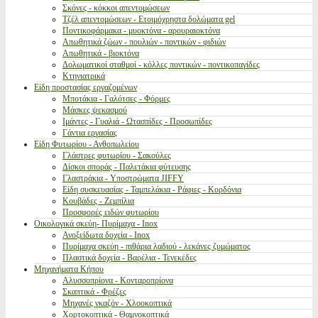
Σκόνες - κόκκοι απεντομώσεων
Τζέλ απεντομώσεων - Ετοιμόχρηστα δολώματα gel
Ποντικοφάρμακα - μυοκτόνα - αρουραιοκτόνα
Απωθητικά ζώων - πουλιών - ποντικών - φιδιών
Απωθητικά - βιοκτόνα
Δολωματικοί σταθμοί - κόλλες ποντικών - ποντικοπαγίδες
Κτηνιατρικά
Είδη προστασίας εργαζομένων
Μποτάκια - Γαλότσες - Φόρμες
Μάσκες ψεκασμού
Ιμάντες - Γυαλιά - Ωτασπίδες - Προσωπίδες
Γάντια εργασίας
Είδη Φυτωρίου - Ανθοπωλείου
Γλάστρες φυτωρίου - Σακούλες
Δίσκοι σποράς - Παλετάκια φύτευσης
Γλαστράκια - Υποστρώματα JIFFY
Είδη συσκευασίας - Ταμπελάκια - Ράφιες - Κορδόνια
Κουβάδες - Ζεμπίλια
Προσφορές ειδών φυτωρίου
Οικολογικά σκεύη- Πυρίμαχα - Inox
Ανοξείδωτα δοχεία - Inox
Πυρίμαχα σκεύη - πιθάρια λαδιού - λεκάνες ζυμώματος
Πλαστικά δοχεία - Βαρέλια - Τενεκέδες
Μηχανήματα Κήπου
Αλυσσοπρίονα - Κονταροπρίονα
Σκαπτικά - Φρέζες
Μηχανές γκαζόν - Χλοοκοπτικά
Χορτοκοπτικά - Θαμνοκοπτικά