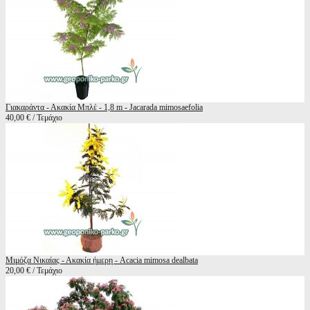
Γιακαράντα - Ακακία Μπλέ - 1,8 m - Jacarada mimosaefolia
40,00 € / Τεμάχιο
Μιμόζα Νικαίας - Ακακία ήμερη - Acacia mimosa dealbata
20,00 € / Τεμάχιο