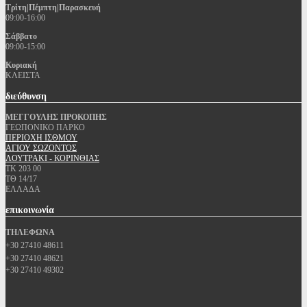
Τρίτη|Πέμπτη|Παρασκευή
09:00-16:00
Σάββατο
09:00-15:00
Κυριακή
ΚΛΕΙΣΤΑ
διεύθυνση
ΜΕΓΓΟΥΛΗΣ ΠΡΟΚΟΠΗΣ
ΓΕΩΠΟΝΙΚΟ ΠΑΡΚΟ
ΠΕΡΙΟΧΗ ΙΣΘΜΟΥ
ΑΓΙΟΥ ΣΩΖΟΝΤΟΣ
ΛΟΥΤΡΑΚΙ - ΚΟΡΙΝΘΙΑΣ
ΤΚ 203 00
ΤΘ 14/17
ΕΛΛΑΔΑ
επικοινωνία
ΤΗΛΕΦΩΝΑ
+30 27410 48611
+30 27410 48621
+30 27410 49302