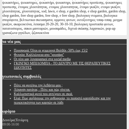
ψεκαστήρες, ψεκαστηρες, ψεκαστήρι, ψεκαστηρι, ψεκαστήρες προπίεσης, ψεκαστηρες
προπιεσης, έτοιμος χλοοτάπητας, ετοιμος χλοοταπητας, έτοιμο γκαζόν, ετοιμο γκαζον,
χλοοτάπητας, χλοοταπητας, sod, lawn, e shop, e garden shop, e shop garden, garden shop,
shop garden, free shop garden, free shop, e free shop, βιολογικη ντοματα, βιολογικα
σπορόφυτα, βελτιωτικα σκευασματα, ορμονες φυτων, εκτοξευτηρες τσαφ-τσαφ, μειγμα
γκαζον, ακαρεοκτόνα, λιπασμα 20-20-20, 30-10-10, βιολογικη προστασία φυτων,
πατατοσπορος, σακοι μανιταριών, μουσαμάδες, διχτυά σκίασης λαχανικών, pop-up
γραναζωτα γηπέδων, ζιζανιοκτόνα
τα
νέα μας
Προσφορά: Όλοι οι χειμερινοί Βολβόι -50% έως 15/2
Φειγιόα: Καλλιέργεια απο ''χρυσάφι''
Oι νέοι μας λογαριασμοί στα social media
ΓΚΙΝΓΚΟ ΜΠΙΛΟΜΠΑ - ΤΟ ΔΕΝΤΡΟ ΜΕ ΤΙΣ ΘΕΡΑΠΕΥΤΙΚΕΣ
ΙΔΙΟΤΗΤΕΣ
γεωπονικές
συμβουλές
Πότε να φυτέψω την λεβάντα μου ;
Λίπανση πατάτας - Πότε και πώς γίνεται.
Καλλωπιστικά φυτά που αντέχουν σε σκιά.
Ελιά: Πως αυξάνουμε την ανθοφορία, το ποσοστό καρπόδεσης και την
περιεκτικότητα των καρπών σε λάδι
ωράριο
Δευτέρα|Τετάρτη
09:00-16:00