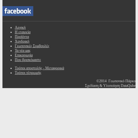
Αρχική
Η εταιρεία
Προϊόντα
Χονδρική
Γεωπονικές Συμβουλές
Τα νέα μας
Επικοινωνία
Που βρισκόμαστε
Τρόποι αποστολής - Μεταφορικά
Τρόποι πληρωμής
©2014 Γεωπονικό Πάρκο
Σχεδίαση & Υλοποίηση DataQube