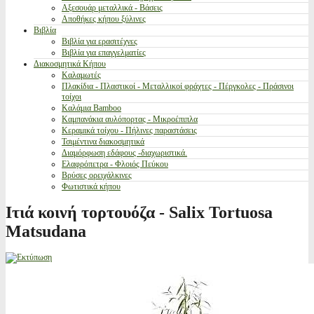
Αξεσουάρ μεταλλικά - Βάσεις
Αποθήκες κήπου ξύλινες
Βιβλία
Βιβλία για ερασιτέχνες
Βιβλία για επαγγελματίες
Διακοσμητικά Κήπου
Καλαμωτές
Πλακίδια - Πλαστικοί - Μεταλλικοί φράχτες - Πέργκολες - Πράσινοι
τοίχοι
Καλάμια Bamboo
Καμπανάκια αυλόπορτας - Μικροέπιπλα
Κεραμικά τοίχου - Πήλινες παραστάσεις
Τσιμέντινα διακοσμητικά
Διαμόρφωση εδάφους -διαχωριστικά.
Ελαφρόπετρα - Φλοιός Πεύκου
Βρύσες ορειχάλκινες
Φωτιστικά κήπου
Ιτιά κοινή τορτουόζα - Salix Tortuosa
Matsudana