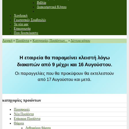
Βιβλία
Διακοσμητικά Κήπου
Χονδρική
Γεωπονικές Συμβουλές
Τα νέα μας
Επικοινωνία
Που βρισκόμαστε
Αρχική
»
Προϊόντα
»
Κατηγορίες Προϊόντων...
»
Δέντρα κήπου
Η εταιρεία θα παραμείνει κλειστή λόγω
διακοπών από 9 μέχρι και 16 Αυγούστου.
Οι παραγγελίες που θα προκύψουν θα εκτελεστούν
από 17 Αυγούστου και μετά.
κατηγορίες
προιόντων
Προσφορές
Νέα Προϊόντα
Επίκαιρα Προϊόντα
Θάμνοι
Ανθοφόροι θάμνοι