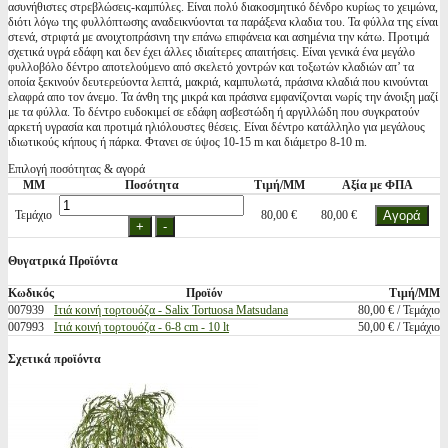
ασυνήθιστες στρεβλώσεις-καμπύλες. Είναι πολύ διακοσμητικό δένδρο κυρίως το χειμώνα,
διότι λόγω της φυλλόπτωσης αναδεικνύονται τα παράξενα κλαδια του. Τα φύλλα της είναι
στενά, στριφτά με ανοιχτοπράσινη την επάνω επιφάνεια και ασημένια την κάτω. Προτιμά
σχετικά υγρά εδάφη και δεν έχει άλλες ιδιαίτερες απαιτήσεις. Είναι γενικά ένα μεγάλο
φυλλοβόλο δέντρο αποτελούμενο από σκελετό χοντρών και τοξωτών κλαδιών απ’ τα
οποία ξεκινούν δευτερεύοντα λεπτά, μακριά, καμπυλωτά, πράσινα κλαδιά που κινούνται
ελαφρά απο τον άνεμο. Τα άνθη της μικρά και πράσινα εμφανίζονται νωρίς την άνοιξη μαζί
με τα φύλλα. Το δέντρο ευδοκιμεί σε εδάφη ασβεστώδη ή αργιλλώδη που συγκρατούν
αρκετή υγρασία και προτιμά ηλιόλουστες θέσεις. Είναι δέντρο κατάλληλο για μεγάλους
ιδιωτικούς κήπους ή πάρκα. Φτανει σε ύψος 10-15 m και διάμετρο 8-10 m.
Επιλογή ποσότητας & αγορά
ΜΜ
Ποσότητα
Τιμή/ΜΜ
Αξία με ΦΠΑ
Τεμάχιο
80,00 €
80,00 €
Θυγατρικά Προϊόντα
Κωδικός
Προϊόν
Τιμή/ΜΜ
007939
Ιτιά κοινή τορτουόζα - Salix Tortuosa Matsudana
80,00 € / Τεμάχιο
007993
Ιτιά κοινή τορτουόζα - 6-8 cm - 10 lt
50,00 € / Τεμάχιο
Σχετικά προϊόντα