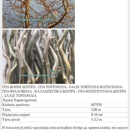
ΙΤΙΑ ΚΟΙΝΗ ΔΕΝΤΡΟ - ΙΤΙΑ ΤΟΡΤΟΥΟΖΑ - SALIX TORTUOSA MATSUDANA -
ΙΤΙΑ ΦΥΛΛΟΒΟΛΑ - ΚΑΛΛΩΠΙΣΤΙΚΑ ΔΕΝΤΡΑ - ΙΤΙΑ ΜΑΤΣΟΥΝΤΑΝΑ ΔΕΝΤΡΟ
- ΣΑΛΙΞ ΤΟΡΤΟΥΟΖΑ
Τεχνικά Χαρακτηριστικά
Κωδικός προϊόντος
007939
Υψος
3,00 m
Περίμετρος κορμού
8-10 cm
Υψος φυτού
3-3,5 m
Η Ιτιά κοινή (ή σάλιξ τορτουόζα) είναι φυλλοβόλο δένδρο με πράσινα κλαδιά, που φέρουν