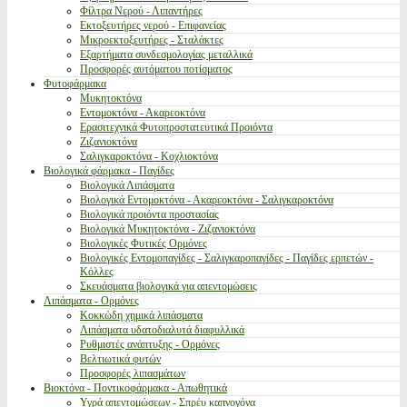
Φίλτρα Νερού - Λιπαντήρες
Εκτοξευτήρες νερού - Επιφανείας
Μικροεκτοξευτήρες - Σταλάκτες
Εξαρτήματα συνδεσμολογίας μεταλλικά
Προσφορές αυτόματου ποτίσματος
Φυτοφάρμακα
Μυκητοκτόνα
Εντομοκτόνα - Ακαρεοκτόνα
Ερασιτεχνικά Φυτοπροστατευτικά Προιόντα
Ζιζανιοκτόνα
Σαλιγκαροκτόνα - Κοχλιοκτόνα
Βιολογικά φάρμακα - Παγίδες
Βιολογικά Λιπάσματα
Βιολογικά Εντομοκτόνα - Ακαρεοκτόνα - Σαλιγκαροκτόνα
Βιολογικά προιόντα προστασίας
Βιολογικά Μυκητοκτόνα - Ζιζανιοκτόνα
Βιολογικές Φυτικές Ορμόνες
Βιολογικές Εντομοπαγίδες - Σαλιγκαροπαγίδες - Παγίδες ερπετών -
Κόλλες
Σκευάσματα βιολογικά για απεντομώσεις
Λιπάσματα - Ορμόνες
Κοκκώδη χημικά λιπάσματα
Λιπάσματα υδατοδιαλυτά διαφυλλικά
Ρυθμιστές ανάπτυξης - Ορμόνες
Βελτιωτικά φυτών
Προσφορές λιπασμάτων
Βιοκτόνα - Ποντικοφάρμακα - Απωθητικά
Υγρά απεντομώσεων - Σπρέυ καπνογόνα