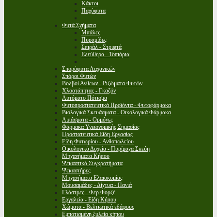
Κάκτοι
Παχύφυτα
Φυτά Σχήματα
Μπάλες
Πυραμίδες
Σπιράλ - Στριφτά
Ελεύθερα - Τοπιάρια
Σπορόφυτα Λαχανικών
Σπόροι Φυτών
Βολβοί Ανθεων - Ριζώματα Φυτών
Χλοοτάπητας - Γκαζόν
Αυτόματο Πότισμα
Φυτοπροστατευτικά Προϊόντα - Φυτοφάρμακα
Βιολογικά Σκευάσματα - Οικολογικά Φάρμακα
Λιπάσματα - Ορμόνες
Φάρμακα Υγειονομικής Σημασίας
Προστατευτικά Είδη Εργασίας
Είδη Φυτωρίου - Ανθοπωλείου
Οικολογικά Δοχεία - Πυρίμαχα Σκεύη
Μηχανήματα Κήπου
Ψεκαστικά Συγκροτήματα
Ψεκαστήρες
Μηχανήματα Ελαιοκομίας
Μουσαμάδες - Δίχτυα - Πανιά
Γλάστρες - Φερ Φορζέ
Εργαλεία - Είδη Κήπου
Χώματα - Βελτιωτικά εδάφους
Εμποτισμένη ξυλεία κήπου