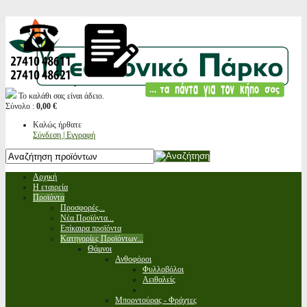
Το καλάθι σας είναι άδειο.
Σύνολο :
0,00 €
Καλώς ήρθατε
Σύνδεση | Εγγραφή
Αρχική
Η εταιρεία
Προϊόντα
Προσφορές...
Νέα Προϊόντα...
Επίκαιρα προϊόντα
Κατηγορίες Προϊόντων...
Θάμνοι
Ανθοφόροι
Φυλλοβόλοι
Αειθαλείς
Μπορντούρας - Φράχτες