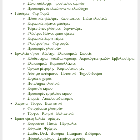
Σάκοι συλλογής - προστασίας καρπών
Προσφορές σε ελαιόπανα και ελαιόδιχτα
Γλάστρες - Φερ Φορζέ
Πλαστικές γλάστρες - ζαρντινιέρες - Πιάτα πλαστικά
Κεραμικές πήλινες γλάστρες
Τσιμεντένιες γλάστρες - ζαρντινιέρες
Γλάστρες ξύλινες εμποτισμένες
Κεραμικές Ζαρντινιέρες
Γλαστροθήκες - Φέρ φορζέ
Προσφορές γλαστρών
Εργαλεία κήπου - Λάστιχα - Ελαιοκομικά - Σπορείς
Κλαδευτήρια - Ψαλίδια κορυφής - Ακροκόφτες γκαζόν- Εμβολιαστήρια
Ελαιοκομικά - Καρποσυλλέκτες
Όργανα μέτρησης - Κομποστοποιητές
Λάστιχα ποτίσματος - Ποτιστικά - Ταχυσύνδεσμοι
Εργαλεία χειρός
Ποτιστήρια πλαστικά
Καρότσια κήπου
Προσφορές εργαλείων κήπου
Σπορείς - Λιπασματοδιανομείς
Χώματα - Τύρφες - Βελτιωτικά
Φυτοχώματα γλαστρών
Τύρφες - Κοπριά - Βελτιωτικά
Εμποτισμένη ξυλεία - φράχτες
Καφασωτά - Πάνελ - Πέργκολες
Κάγκελα - Φράχτες
Σανίδες Deck - Δοκάρια - Πατήματα - Διάδρομοι
Πάσσαλοι πεύκου - Στηρίγματα φυτών