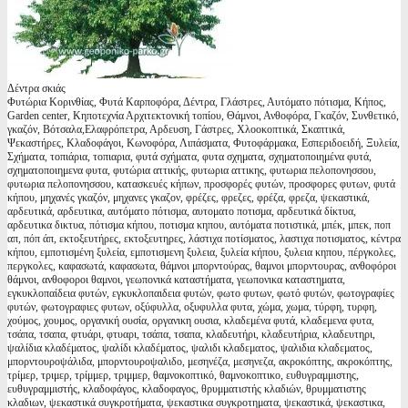
Δέντρα σκιάς
Φυτώρια Κορινθίας, Φυτά Καρποφόρα, Δέντρα, Γλάστρες, Αυτόματο πότισμα, Κήπος,
Garden center, Κηποτεχνία Αρχιτεκτονική τοπίου, Θάμνοι, Ανθοφόρα, Γκαζόν, Συνθετικό,
γκαζόν, Βότσαλα,Ελαφρόπετρα, Αρδευση, Γάστρες, Χλοοκοπτικά, Σκαπτικά,
Ψεκαστήρες, Κλαδοφάγοι, Κωνοφόρα, Λιπάσματα, Φυτοφάρμακα, Εσπεριδοειδή, Ξυλεία,
Σχήματα, τοπιάρια, τοπιαρια, φυτά σχήματα, φυτα σχηματα, σχηματοποιημένα φυτά,
σχηματοποιημενα φυτα, φυτώρια αττικής, φυτωρια αττικης, φυτωρια πελοπονησσου,
φυτωρια πελοπονησσου, κατασκευές κήπων, προσφορές φυτών, προσφορες φυτων, φυτά
κήπου, μηχανές γκαζόν, μηχανες γκαζον, φρέζες, φρεζες, φρέζα, φρεζα, ψεκαστικά,
αρδευτικά, αρδευτικα, αυτόματο πότισμα, αυτοματο ποτισμα, αρδευτικά δίκτυα,
αρδευτικα δικτυα, πότισμα κήπου, ποτισμα κηπου, αυτόματα ποτιστικά, μπέκ, μπεκ, ποπ
απ, πόπ άπ, εκτοξευτήρες, εκτοξευτηρες, λάστιχα ποτίσματος, λαστιχα ποτισματος, κέντρα
κήπου, εμποτισμένη ξυλεία, εμποτισμενη ξυλεια, ξυλεία κήπου, ξυλεια κηπου, πέργκολες,
περγκολες, καφασωτά, καφασωτα, θάμνοι μπορντούρας, θαμνοι μπορντουρας, ανθοφόροι
θάμνοι, ανθοφοροι θαμνοι, γεωπονικά καταστήματα, γεωπονικα καταστηματα,
εγκυκλοπαίδεια φυτών, εγκυκλοπαιδεια φυτών, φωτο φυτων, φωτό φυτών, φωτογραφίες
φυτών, φωτογραφιες φυτων, οξύφυλλα, οξυφυλλα φυτα, χώμα, χωμα, τύρφη, τυρφη,
χούμος, χουμος, οργανική ουσία, οργανικη ουσια, κλαδεμένα φυτά, κλαδεμενα φυτα,
τσάπα, τσαπα, φτυάρι, φτυαρι, τσάπα, τσαπα, κλαδευτήρι, κλαδευτήρια, κλαδευτηρι,
ψαλίδια κλαδέματος, ψαλίδι κλαδέματος, ψαλιδι κλαδεματος, ψαλιδια κλαδεματος,
μπορντουροψάλιδα, μπορντουροψαλιδο, μεσηνέζα, μεσηνεζα, ακροκόπτης, ακροκόπτης,
τρίμερ, τριμερ, τρίμμερ, τριμμερ, θαμνοκοπτικό, θαμνοκοπτικο, ευθυγραμμιστης,
ευθυγραμμιστής, κλαδοφάγος, κλαδοφαγος, θρυμματιστής κλαδιών, θρυμματιστης
κλαδιων, ψεκαστικά συγκροτήματα, ψεκαστικα συγκροτηματα, ψεκαστικά, ψεκαστικα,