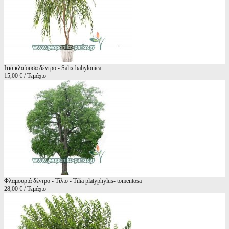
Ιτιά κλαίουσα δέντρο - Salix babylonica
15,00 € / Τεμάχιο
Φλαμουριά δέντρο - Τίλιο - Tilia platyphylus- tomentosa
28,00 € / Τεμάχιο