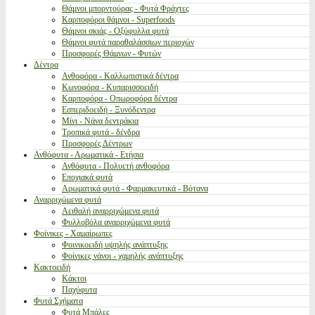
Θάμνοι μπορντούρας - Φυτά Φράχτες
Καρποφόροι θάμνοι - Superfoods
Θάμνοι σκιάς - Οξύφυλλα φυτά
Θάμνοι φυτά παραθαλάσσιων περιοχών
Προσφορές Θάμνων - Φυτών
Δέντρα
Ανθοφόρα - Καλλωπιστικά δέντρα
Κωνοφόρα - Κυπαρισσοειδή
Καρποφόρα - Οπωροφόρα δέντρα
Εσπεριδοειδή - Ξυνόδεντρα
Μίνι - Νάνα δεντράκια
Τροπικά φυτά - δένδρα
Προσφορές Δέντρων
Ανθόφυτα - Αρωματικά - Ετήσια
Ανθόφυτα - Πολυετή ανθοφόρα
Εποχιακά φυτά
Αρωματικά φυτά - Φαρμακευτικά - Βότανα
Αναρριχώμενα φυτά
Αειθαλή αναρριχώμενα φυτά
Φυλλοβόλα αναρριχώμενα φυτά
Φοίνικες - Χαμαίρωπες
Φοινικοειδή υψηλής ανάπτυξης
Φοίνικες νάνοι - χαμηλής ανάπτυξης
Κακτοειδή
Κάκτοι
Παχύφυτα
Φυτά Σχήματα
Φυτά Μπάλες