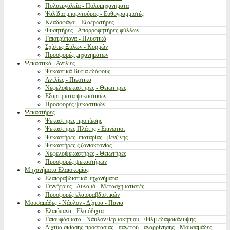
Πολυεργαλεία - Πολυμηχανήματα
Ψαλίδια μπορντούρας - Ευθυγραμμιστές
Κλαδοφάγοι - Εξαερωτήρες
Φυσητήρες - Απορροφητήρες φύλλων
Γαιοτρύπανα - Πλυστικά
Σχίστες Ξύλων - Κορμών
Προσφορές μηχανημάτων
Ψεκαστικά - Αντλίες
Ψεκαστικά Βυτία εδάφους
Αντλίες - Πιεστικά
Νεφελοψεκαστήρες - Θειωτήρες
Εξαρτήματα ψεκαστικών
Προσφορές ψεκαστικών
Ψεκαστήρες
Ψεκαστήρες προπίεσης
Ψεκαστήρες Πλάτης - Επινώτιοι
Ψεκαστήρες μπαταρίας - βενζίνης
Ψεκαστήρες ζιζανιοκτονίας
Νεφελοψεκαστήρες - Θειωτήρες
Προσφορές ψεκαστήρων
Μηχανήματα Ελαιοκομίας
Ελαιοραβδιστικά μηχανήματα
Γεννήτριες - Δυναμό - Μετασχηματιστές
Προσφορές ελαιοραβδιστικών
Μουσαμάδες - Νάυλον - Δίχτυα - Πανιά
Ελαιόπανα - Ελαιόδιχτα
Γαιουφάσματα - Νάυλον θερμοκηπίου - Φίλμ εδαφοκάλυψης
Δίχτυα σκίασης-προστασίας - παγετού - αναρρίχησης - Μουσαμάδες