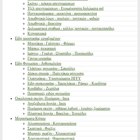
Σκόνες - κόκκοι απεντομώσεων
Τζέλ απεντομώσεων - Ετοιμόχρηστα δολώματα gel
Ποντικοφάρμακα - μυοκτόνα - αρουραιοκτόνα
Απωθητικά ζώων - πουλιών - ποντικών - φιδιών
Απωθητικά - βιοκτόνα
Δολωματικοί σταθμοί - κόλλες ποντικών - ποντικοπαγίδες
Κτηνιατρικά
Είδη προστασίας εργαζομένων
Μποτάκια - Γαλότσες - Φόρμες
Μάσκες ψεκασμού
Ιμάντες - Γυαλιά - Ωτασπίδες - Προσωπίδες
Γάντια εργασίας
Είδη Φυτωρίου - Ανθοπωλείου
Γλάστρες φυτωρίου - Σακούλες
Δίσκοι σποράς - Παλετάκια φύτευσης
Γλαστράκια - Υποστρώματα JIFFY
Είδη συσκευασίας - Ταμπελάκια - Ράφιες - Κορδόνια
Κουβάδες - Ζεμπίλια
Προσφορές ειδών φυτωρίου
Οικολογικά σκεύη- Πυρίμαχα - Inox
Ανοξείδωτα δοχεία - Inox
Πυρίμαχα σκεύη - πιθάρια λαδιού - λεκάνες ζυμώματος
Πλαστικά δοχεία - Βαρέλια - Τενεκέδες
Μηχανήματα Κήπου
Αλυσσοπρίονα - Κονταροπρίονα
Σκαπτικά - Φρέζες
Μηχανές γκαζόν - Χλοοκοπτικά
Χορτοκοπτικά - Θαμνοκοπτικά