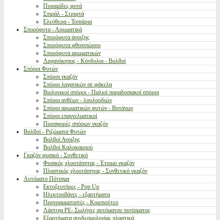
Πυραμίδες φυτά
Σπιράλ - Στριφτά
Ελεύθερα - Τοπιάρια
Σπορόφυτα - Αρωματικά
Σπορόφυτα άνοιξης
Σπορόφυτα φθινοπώρου
Σπορόφυτα αρωματικών
Λαχανόκηπος - Κόνδυλοι - Βολβοί
Σπόροι Φυτών
Σπόροι γκαζόν
Σπόροι λαχανικών σε φάκελα
Βιολογικοί σπόροι - Παλιοί παραδοσιακοί σπόροι
Σπόροι ανθέων - λουλουδιών
Σπόροι αρωματικών φυτών - Βοτάνων
Σπόροι επαγγελματικοί
Προσφορές σπόρων γκαζόν
Βολβοί - Ριζώματα Φυτών
Βολβοί Ανοιξης
Βολβοί Καλοκαιριού
Γκαζόν φυσικό - Συνθετικό
Φυσικός χλοοτάπητας - Έτοιμο γκαζόν
Πλαστικός χλοοτάπητας - Συνθετικό γκαζόν
Αυτόματο Πότισμα
Εκτοξευτήρες - Pop Up
Ηλεκτροβάνες - εξαρτήματα
Προγραμματιστές - Κομπιούτερ
Λάστιχα PE- Σωλήνες αυτόματου ποτίσματος
Εξαρτήματα συνδεσμολογίας πλαστικά