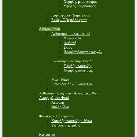
Χαμηλής μπορντούρας
Υψηλής μπορντούρας
Καρποφόροι - Superfoods
Σκιάς - Οξύφυλλα φυτά
Δέντρα κήπου
Ανθοφόρα - καλλωπιστικά
Φυλλοβόλα
Αειθαλή
Σκιάς
Παραθαλάσσιων περιοχών
Κωνοφόρα - Κυπαρισσοειδή
Υψηλής ανάπτυξης
Χαμηλής ανάπτυξης
Μίνι - Νάνα
Εσπεριδοειδή - Ξυνόδεντρα
Ανθόφυτα - Εποχιακά - Αρωματικά Φυτά
Αναρριχώμενα Φυτά
Αειθαλή
Φυλλοβόλα
Φοίνικες - Χαμαίρωπες
Χαμηλής ανάπτυξης - Νάνα
Υψηλής ανάπτυξης
Κακτοειδή