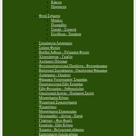
Κάκτοι
Παχύφυτα
Φυτά Σχήματα
Μπάλες
Πυραμίδες
Σπιράλ - Στριφτά
Ελεύθερα - Τοπιάρια
Σπορόφυτα Λαχανικών
Σπόροι Φυτών
Βολβοί Ανθεων - Ριζώματα Φυτών
Χλοοτάπητας - Γκαζόν
Αυτόματο Πότισμα
Φυτοπροστατευτικά Προϊόντα - Φυτοφάρμακα
Βιολογικά Σκευάσματα - Οικολογικά Φάρμακα
Λιπάσματα - Ορμόνες
Φάρμακα Υγειονομικής Σημασίας
Προστατευτικά Είδη Εργασίας
Είδη Φυτωρίου - Ανθοπωλείου
Οικολογικά Δοχεία - Πυρίμαχα Σκεύη
Μηχανήματα Κήπου
Ψεκαστικά Συγκροτήματα
Ψεκαστήρες
Μηχανήματα Ελαιοκομίας
Μουσαμάδες - Δίχτυα - Πανιά
Γλάστρες - Φερ Φορζέ
Εργαλεία - Είδη Κήπου
Χώματα - Βελτιωτικά εδάφους
Εμποτισμένη ξυλεία κήπου