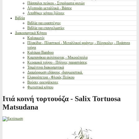
Πάσσαλοι πεύκου - Στηρίγματα φυτών
Αξεσουάρ μεταλλικά - Βάσεις
Αποθήκες κήπου ξύλινες
Βιβλία
Βιβλία για ερασιτέχνες
Βιβλία για επαγγελματίες
Διακοσμητικά Κήπου
Καλαμωτές
Πλακίδια - Πλαστικοί - Μεταλλικοί φράχτες - Πέργκολες - Πράσινοι
τοίχοι
Καλάμια Bamboo
Καμπανάκια αυλόπορτας - Μικροέπιπλα
Κεραμικά τοίχου - Πήλινες παραστάσεις
Τσιμέντινα διακοσμητικά
Διαμόρφωση εδάφους -διαχωριστικά.
Ελαφρόπετρα - Φλοιός Πεύκου
Βρύσες ορειχάλκινες
Φωτιστικά κήπου
Ιτιά κοινή τορτουόζα - Salix Tortuosa
Matsudana