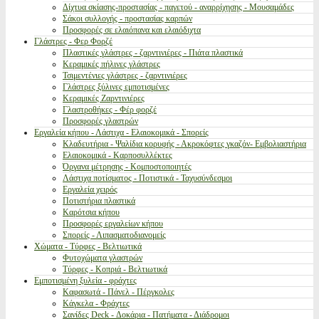
Δίχτυα σκίασης-προστασίας - παγετού - αναρρίχησης - Μουσαμάδες
Σάκοι συλλογής - προστασίας καρπών
Προσφορές σε ελαιόπανα και ελαιόδιχτα
Γλάστρες - Φερ Φορζέ
Πλαστικές γλάστρες - ζαρντινιέρες - Πιάτα πλαστικά
Κεραμικές πήλινες γλάστρες
Τσιμεντένιες γλάστρες - ζαρντινιέρες
Γλάστρες ξύλινες εμποτισμένες
Κεραμικές Ζαρντινιέρες
Γλαστροθήκες - Φέρ φορζέ
Προσφορές γλαστρών
Εργαλεία κήπου - Λάστιχα - Ελαιοκομικά - Σπορείς
Κλαδευτήρια - Ψαλίδια κορυφής - Ακροκόφτες γκαζόν- Εμβολιαστήρια
Ελαιοκομικά - Καρποσυλλέκτες
Όργανα μέτρησης - Κομποστοποιητές
Λάστιχα ποτίσματος - Ποτιστικά - Ταχυσύνδεσμοι
Εργαλεία χειρός
Ποτιστήρια πλαστικά
Καρότσια κήπου
Προσφορές εργαλείων κήπου
Σπορείς - Λιπασματοδιανομείς
Χώματα - Τύρφες - Βελτιωτικά
Φυτοχώματα γλαστρών
Τύρφες - Κοπριά - Βελτιωτικά
Εμποτισμένη ξυλεία - φράχτες
Καφασωτά - Πάνελ - Πέργκολες
Κάγκελα - Φράχτες
Σανίδες Deck - Δοκάρια - Πατήματα - Διάδρομοι