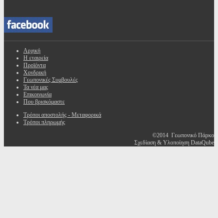
Αρχική
Η εταιρεία
Προϊόντα
Χονδρική
Γεωπονικές Συμβουλές
Τα νέα μας
Επικοινωνία
Που βρισκόμαστε
Τρόποι αποστολής - Μεταφορικά
Τρόποι πληρωμής
©2014 Γεωπονικό Πάρκο
Σχεδίαση & Υλοποίηση DataQube