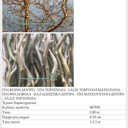
ΙΤΙΑ ΚΟΙΝΗ ΔΕΝΤΡΟ - ΙΤΙΑ ΤΟΡΤΟΥΟΖΑ - SALIX TORTUOSA MATSUDANA -
ΙΤΙΑ ΦΥΛΛΟΒΟΛΑ - ΚΑΛΛΩΠΙΣΤΙΚΑ ΔΕΝΤΡΑ - ΙΤΙΑ ΜΑΤΣΟΥΝΤΑΝΑ ΔΕΝΤΡΟ
- ΣΑΛΙΞ ΤΟΡΤΟΥΟΖΑ
Τεχνικά Χαρακτηριστικά
Κωδικός προϊόντος
007939
Υψος
3,00 m
Περίμετρος κορμού
8-10 cm
Υψος φυτού
3-3,5 m