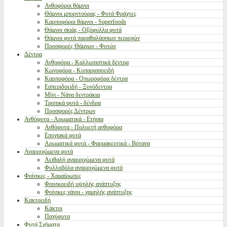
Ανθοφόροι θάμνοι
Θάμνοι μπορντούρας - Φυτά Φράχτες
Καρποφόροι θάμνοι - Superfoods
Θάμνοι σκιάς - Οξύφυλλα φυτά
Θάμνοι φυτά παραθαλάσσιων περιοχών
Προσφορές Θάμνων - Φυτών
Δέντρα
Ανθοφόρα - Καλλωπιστικά δέντρα
Κωνοφόρα - Κυπαρισσοειδή
Καρποφόρα - Οπωροφόρα δέντρα
Εσπεριδοειδή - Ξυνόδεντρα
Μίνι - Νάνα δεντράκια
Τροπικά φυτά - δένδρα
Προσφορές Δέντρων
Ανθόφυτα - Αρωματικά - Ετήσια
Ανθόφυτα - Πολυετή ανθοφόρα
Εποχιακά φυτά
Αρωματικά φυτά - Φαρμακευτικά - Βότανα
Αναρριχώμενα φυτά
Αειθαλή αναρριχώμενα φυτά
Φυλλοβόλα αναρριχώμενα φυτά
Φοίνικες - Χαμαίρωπες
Φοινικοειδή υψηλής ανάπτυξης
Φοίνικες νάνοι - χαμηλής ανάπτυξης
Κακτοειδή
Κάκτοι
Παχύφυτα
Φυτά Σχήματα