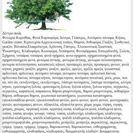
Δέντρα σκιάς
Φυτώρια Κορινθίας, Φυτά Καρποφόρα, Δέντρα, Γλάστρες, Αυτόματο πότισμα, Κήπος,
Garden center, Κηποτεχνία Αρχιτεκτονική τοπίου, Θάμνοι, Ανθοφόρα, Γκαζόν, Συνθετικό,
γκαζόν, Βότσαλα,Ελαφρόπετρα, Αρδευση, Γάστρες, Χλοοκοπτικά, Σκαπτικά,
Ψεκαστήρες, Κλαδοφάγοι, Κωνοφόρα, Λιπάσματα, Φυτοφάρμακα, Εσπεριδοειδή, Ξυλεία,
Σχήματα, τοπιάρια, τοπιαρια, φυτά σχήματα, φυτα σχηματα, σχηματοποιημένα φυτά,
σχηματοποιημενα φυτα, φυτώρια αττικής, φυτωρια αττικης, φυτωρια πελοπονησσου,
φυτωρια πελοπονησσου, κατασκευές κήπων, προσφορές φυτών, προσφορες φυτων, φυτά
κήπου, μηχανές γκαζόν, μηχανες γκαζον, φρέζες, φρεζες, φρέζα, φρεζα, ψεκαστικά,
αρδευτικά, αρδευτικα, αυτόματο πότισμα, αυτοματο ποτισμα, αρδευτικά δίκτυα,
αρδευτικα δικτυα, πότισμα κήπου, ποτισμα κηπου, αυτόματα ποτιστικά, μπέκ, μπεκ, ποπ
απ, πόπ άπ, εκτοξευτήρες, εκτοξευτηρες, λάστιχα ποτίσματος, λαστιχα ποτισματος, κέντρα
κήπου, εμποτισμένη ξυλεία, εμποτισμενη ξυλεια, ξυλεία κήπου, ξυλεια κηπου, πέργκολες,
περγκολες, καφασωτά, καφασωτα, θάμνοι μπορντούρας, θαμνοι μπορντουρας, ανθοφόροι
θάμνοι, ανθοφοροι θαμνοι, γεωπονικά καταστήματα, γεωπονικα καταστηματα,
εγκυκλοπαίδεια φυτών, εγκυκλοπαιδεια φυτών, φωτο φυτων, φωτό φυτών, φωτογραφίες
φυτών, φωτογραφιες φυτων, οξύφυλλα, οξυφυλλα φυτα, χώμα, χωμα, τύρφη, τυρφη,
χούμος, χουμος, οργανική ουσία, οργανικη ουσια, κλαδεμένα φυτά, κλαδεμενα φυτα,
τσάπα, τσαπα, φτυάρι, φτυαρι, τσάπα, τσαπα, κλαδευτήρι, κλαδευτήρια, κλαδευτηρι,
ψαλίδια κλαδέματος, ψαλίδι κλαδέματος, ψαλιδι κλαδεματος, ψαλιδια κλαδεματος,
μπορντουροψάλιδα, μπορντουροψαλιδο, μεσηνέζα, μεσηνεζα, ακροκόπτης, ακροκόπτης,
τρίμερ, τριμερ, τρίμμερ, τριμμερ, θαμνοκοπτικό, θαμνοκοπτικο, ευθυγραμμιστης,
ευθυγραμμιστής, κλαδοφάγος, κλαδοφαγος, θρυμματιστής κλαδιών, θρυμματιστης