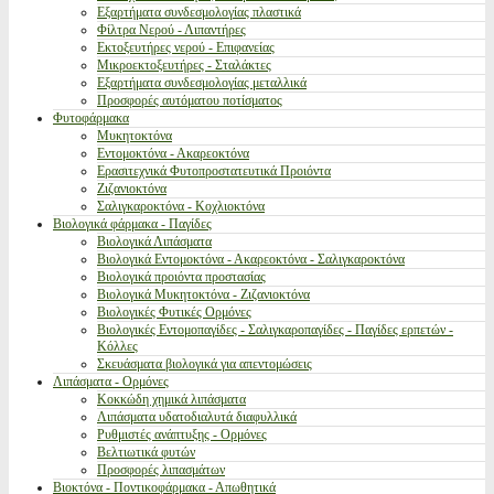
Εξαρτήματα συνδεσμολογίας πλαστικά
Φίλτρα Νερού - Λιπαντήρες
Εκτοξευτήρες νερού - Επιφανείας
Μικροεκτοξευτήρες - Σταλάκτες
Εξαρτήματα συνδεσμολογίας μεταλλικά
Προσφορές αυτόματου ποτίσματος
Φυτοφάρμακα
Μυκητοκτόνα
Εντομοκτόνα - Ακαρεοκτόνα
Ερασιτεχνικά Φυτοπροστατευτικά Προιόντα
Ζιζανιοκτόνα
Σαλιγκαροκτόνα - Κοχλιοκτόνα
Βιολογικά φάρμακα - Παγίδες
Βιολογικά Λιπάσματα
Βιολογικά Εντομοκτόνα - Ακαρεοκτόνα - Σαλιγκαροκτόνα
Βιολογικά προιόντα προστασίας
Βιολογικά Μυκητοκτόνα - Ζιζανιοκτόνα
Βιολογικές Φυτικές Ορμόνες
Βιολογικές Εντομοπαγίδες - Σαλιγκαροπαγίδες - Παγίδες ερπετών -
Κόλλες
Σκευάσματα βιολογικά για απεντομώσεις
Λιπάσματα - Ορμόνες
Κοκκώδη χημικά λιπάσματα
Λιπάσματα υδατοδιαλυτά διαφυλλικά
Ρυθμιστές ανάπτυξης - Ορμόνες
Βελτιωτικά φυτών
Προσφορές λιπασμάτων
Βιοκτόνα - Ποντικοφάρμακα - Απωθητικά