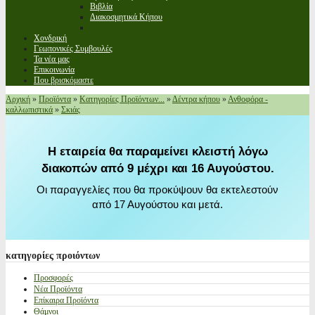
Βιβλία
Διακοσμητικά Κήπου
Χονδρική
Γεωπονικές Συμβουλές
Τα νέα μας
Επικοινωνία
Που βρισκόμαστε
Αρχική
»
Προϊόντα
»
Κατηγορίες Προϊόντων...
»
Δέντρα κήπου
»
Ανθοφόρα -
καλλωπιστικά
»
Σκιάς
Η εταιρεία θα παραμείνει κλειστή λόγω
διακοπών από 9 μέχρι και 16 Αυγούστου.
Οι παραγγελίες που θα προκύψουν θα εκτελεστούν
από 17 Αυγούστου και μετά.
κατηγορίες
προιόντων
Προσφορές
Νέα Προϊόντα
Επίκαιρα Προϊόντα
Θάμνοι