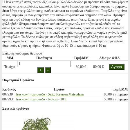
Η Ιτιά κοινή (ή σάλιξ τορτουόζα) είναι φυλλοβόλο δένδρο με πράσινα κλαδιά, που φέρουν
ασυνήθιστες στρεβλώσεις-καμπύλες. Είναι πολύ διακοσμητικό δένδρο κυρίως το χειμώνα,
διότι λόγω της φυλλόπτωσης αναδεικνύονται τα παράξενα κλαδια του. Τα φύλλα της είναι
στενά, στριφτά με ανοιχτοπράσινη την επάνω επιφάνεια και ασημένια την κάτω. Προτιμά
σχετικά υγρά εδάφη και δεν έχει άλλες ιδιαίτερες απαιτήσεις. Είναι γενικά ένα μεγάλο
φυλλοβόλο δέντρο αποτελούμενο από σκελετό χοντρών και τοξωτών κλαδιών απ’ τα
οποία ξεκινούν δευτερεύοντα λεπτά, μακριά, καμπυλωτά, πράσινα κλαδιά που κινούνται
ελαφρά απο τον άνεμο. Τα άνθη της μικρά και πράσινα εμφανίζονται νωρίς την άνοιξη μαζί
με τα φύλλα. Το δέντρο ευδοκιμεί σε εδάφη ασβεστώδη ή αργιλλώδη που συγκρατούν
αρκετή υγρασία και προτιμά ηλιόλουστες θέσεις. Είναι δέντρο κατάλληλο για μεγάλους
ιδιωτικούς κήπους ή πάρκα. Φτανει σε ύψος 10-15 m και διάμετρο 8-10 m.
Επιλογή ποσότητας & αγορά
ΜΜ
Ποσότητα
Τιμή/ΜΜ
Αξία με ΦΠΑ
Τεμάχιο
80,00 €
80,00 €
Θυγατρικά Προϊόντα
Κωδικός
Προϊόν
Τιμή/ΜΜ
007939
Ιτιά κοινή τορτουόζα - Salix Tortuosa Matsudana
80,00 € / Τεμάχιο
007993
Ιτιά κοινή τορτουόζα - 6-8 cm - 10 lt
50,00 € / Τεμάχιο
Σχετικά προϊόντα