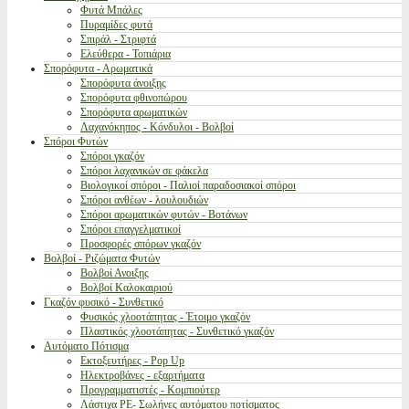
Φυτά Μπάλες
Πυραμίδες φυτά
Σπιράλ - Στριφτά
Ελεύθερα - Τοπιάρια
Σπορόφυτα - Αρωματικά
Σπορόφυτα άνοιξης
Σπορόφυτα φθινοπώρου
Σπορόφυτα αρωματικών
Λαχανόκηπος - Κόνδυλοι - Βολβοί
Σπόροι Φυτών
Σπόροι γκαζόν
Σπόροι λαχανικών σε φάκελα
Βιολογικοί σπόροι - Παλιοί παραδοσιακοί σπόροι
Σπόροι ανθέων - λουλουδιών
Σπόροι αρωματικών φυτών - Βοτάνων
Σπόροι επαγγελματικοί
Προσφορές σπόρων γκαζόν
Βολβοί - Ριζώματα Φυτών
Βολβοί Ανοιξης
Βολβοί Καλοκαιριού
Γκαζόν φυσικό - Συνθετικό
Φυσικός χλοοτάπητας - Έτοιμο γκαζόν
Πλαστικός χλοοτάπητας - Συνθετικό γκαζόν
Αυτόματο Πότισμα
Εκτοξευτήρες - Pop Up
Ηλεκτροβάνες - εξαρτήματα
Προγραμματιστές - Κομπιούτερ
Λάστιχα PE- Σωλήνες αυτόματου ποτίσματος