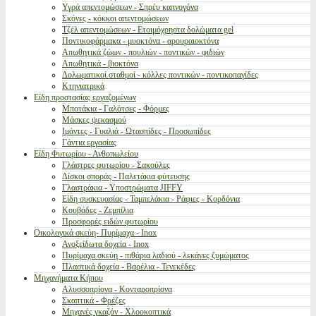
Υγρά απεντομώσεων - Σπρέυ καπνογόνα
Σκόνες - κόκκοι απεντομώσεων
Τζέλ απεντομώσεων - Ετοιμόχρηστα δολώματα gel
Ποντικοφάρμακα - μυοκτόνα - αρουραιοκτόνα
Απωθητικά ζώων - πουλιών - ποντικών - φιδιών
Απωθητικά - βιοκτόνα
Δολωματικοί σταθμοί - κόλλες ποντικών - ποντικοπαγίδες
Κτηνιατρικά
Είδη προστασίας εργαζομένων
Μποτάκια - Γαλότσες - Φόρμες
Μάσκες ψεκασμού
Ιμάντες - Γυαλιά - Ωτασπίδες - Προσωπίδες
Γάντια εργασίας
Είδη Φυτωρίου - Ανθοπωλείου
Γλάστρες φυτωρίου - Σακούλες
Δίσκοι σποράς - Παλετάκια φύτευσης
Γλαστράκια - Υποστρώματα JIFFY
Είδη συσκευασίας - Ταμπελάκια - Ράφιες - Κορδόνια
Κουβάδες - Ζεμπίλια
Προσφορές ειδών φυτωρίου
Οικολογικά σκεύη- Πυρίμαχα - Inox
Ανοξείδωτα δοχεία - Inox
Πυρίμαχα σκεύη - πιθάρια λαδιού - λεκάνες ζυμώματος
Πλαστικά δοχεία - Βαρέλια - Τενεκέδες
Μηχανήματα Κήπου
Αλυσσοπρίονα - Κονταροπρίονα
Σκαπτικά - Φρέζες
Μηχανές γκαζόν - Χλοοκοπτικά