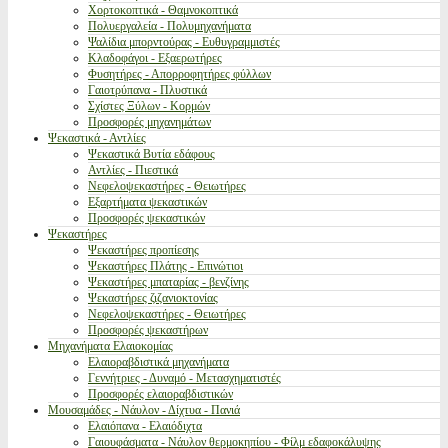
Χορτοκοπτικά - Θαμνοκοπτικά
Πολυεργαλεία - Πολυμηχανήματα
Ψαλίδια μπορντούρας - Ευθυγραμμιστές
Κλαδοφάγοι - Εξαερωτήρες
Φυσητήρες - Απορροφητήρες φύλλων
Γαιοτρύπανα - Πλυστικά
Σχίστες Ξύλων - Κορμών
Προσφορές μηχανημάτων
Ψεκαστικά - Αντλίες
Ψεκαστικά Βυτία εδάφους
Αντλίες - Πιεστικά
Νεφελοψεκαστήρες - Θειωτήρες
Εξαρτήματα ψεκαστικών
Προσφορές ψεκαστικών
Ψεκαστήρες
Ψεκαστήρες προπίεσης
Ψεκαστήρες Πλάτης - Επινώτιοι
Ψεκαστήρες μπαταρίας - βενζίνης
Ψεκαστήρες ζιζανιοκτονίας
Νεφελοψεκαστήρες - Θειωτήρες
Προσφορές ψεκαστήρων
Μηχανήματα Ελαιοκομίας
Ελαιοραβδιστικά μηχανήματα
Γεννήτριες - Δυναμό - Μετασχηματιστές
Προσφορές ελαιοραβδιστικών
Μουσαμάδες - Νάυλον - Δίχτυα - Πανιά
Ελαιόπανα - Ελαιόδιχτα
Γαιουφάσματα - Νάυλον θερμοκηπίου - Φίλμ εδαφοκάλυψης