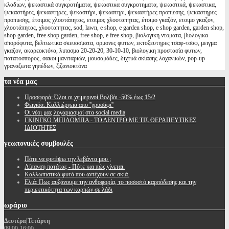
κλαδιων, ψεκαστικά συγκροτήματα, ψεκαστικα συγκροτηματα, ψεκαστικά, ψεκαστικα,
ψεκαστήρες, ψεκαστηρες, ψεκαστήρι, ψεκαστηρι, ψεκαστήρες προπίεσης, ψεκαστηρες
προπιεσης, έτοιμος χλοοτάπητας, ετοιμος χλοοταπητας, έτοιμο γκαζόν, ετοιμο γκαζον,
χλοοτάπητας, χλοοταπητας, sod, lawn, e shop, e garden shop, e shop garden, garden shop,
shop garden, free shop garden, free shop, e free shop, βιολογικη ντοματα, βιολογικα
σπορόφυτα, βελτιωτικα σκευασματα, ορμονες φυτων, εκτοξευτηρες τσαφ-τσαφ, μειγμα
γκαζον, ακαρεοκτόνα, λιπασμα 20-20-20, 30-10-10, βιολογικη προστασία φυτων,
πατατοσπορος, σακοι μανιταριών, μουσαμάδες, διχτυά σκίασης λαχανικών, pop-up
γραναζωτα γηπέδων, ζιζανιοκτόνα
τα
νέα μας
Προσφορά: Όλοι οι χειμερινοί Βολβόι -50% έως 15/2
Φειγιόα: Καλλιέργεια απο ''χρυσάφι''
Oι νέοι μας λογαριασμοί στα social media
ΓΚΙΝΓΚΟ ΜΠΙΛΟΜΠΑ - ΤΟ ΔΕΝΤΡΟ ΜΕ ΤΙΣ ΘΕΡΑΠΕΥΤΙΚΕΣ
ΙΔΙΟΤΗΤΕΣ
γεωπονικές
συμβουλές
Πότε να φυτέψω την λεβάντα μου ;
Λίπανση πατάτας - Πότε και πώς γίνεται.
Καλλωπιστικά φυτά που αντέχουν σε σκιά.
Ελιά: Πως αυξάνουμε την ανθοφορία, το ποσοστό καρπόδεσης και την
περιεκτικότητα των καρπών σε λάδι
ωράριο
Δευτέρα|Τετάρτη
09:00-16:00