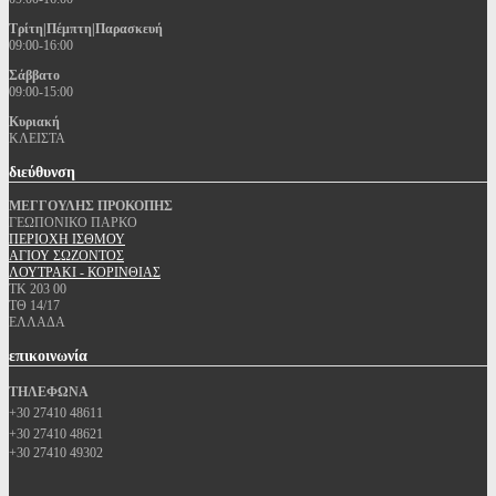
Τρίτη|Πέμπτη|Παρασκευή
09:00-16:00
Σάββατο
09:00-15:00
Κυριακή
ΚΛΕΙΣΤΑ
διεύθυνση
ΜΕΓΓΟΥΛΗΣ ΠΡΟΚΟΠΗΣ
ΓΕΩΠΟΝΙΚΟ ΠΑΡΚΟ
ΠΕΡΙΟΧΗ ΙΣΘΜΟΥ
ΑΓΙΟΥ ΣΩΖΟΝΤΟΣ
ΛΟΥΤΡΑΚΙ - ΚΟΡΙΝΘΙΑΣ
ΤΚ 203 00
ΤΘ 14/17
ΕΛΛΑΔΑ
επικοινωνία
ΤΗΛΕΦΩΝΑ
+30 27410 48611
+30 27410 48621
+30 27410 49302