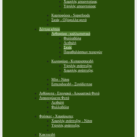
Χαμηλής μπορντούρας
Υψηλής μπορντούρας
Καρποφόροι - Superfoods
Σκιάς - Οξύφυλλα φυτά
Δέντρα κήπου
Ανθοφόρα - καλλωπιστικά
Φυλλοβόλα
Αειθαλή
Σκιάς
Παραθαλάσσιων περιοχών
Κωνοφόρα - Κυπαρισσοειδή
Υψηλής ανάπτυξης
Χαμηλής ανάπτυξης
Μίνι - Νάνα
Εσπεριδοειδή - Ξυνόδεντρα
Ανθόφυτα - Εποχιακά - Αρωματικά Φυτά
Αναρριχώμενα Φυτά
Αειθαλή
Φυλλοβόλα
Φοίνικες - Χαμαίρωπες
Χαμηλής ανάπτυξης - Νάνα
Υψηλής ανάπτυξης
Κακτοειδή