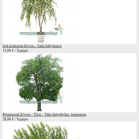
Ιτιά κλαίουσα δέντρο - Salix babylonica
15,00 € / Τεμάχιο
Φλαμουριά δέντρο - Τίλιο - Tilia platyphylus- tomentosa
28,00 € / Τεμάχιο