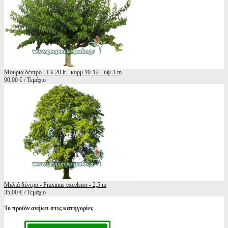
Μουριά δέντρο - Γλ.20 lt - κορμ.10-12 - ύψ.3 m
90,00 € / Τεμάχιο
Μελιά δέντρο - Fraxinus excelsior - 2,5 m
35,00 € / Τεμάχιο
Το προϊόν ανήκει στις κατηγορίες