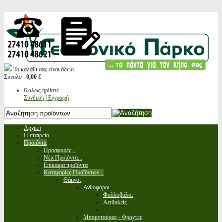
Το καλάθι σας είναι άδειο.
Σύνολο :
0,00 €
Καλώς ήρθατε
Σύνδεση | Εγγραφή
Αρχική
Η εταιρεία
Προϊόντα
Προσφορές...
Νέα Προϊόντα...
Επίκαιρα προϊόντα
Κατηγορίες Προϊόντων...
Θάμνοι
Ανθοφόροι
Φυλλοβόλοι
Αειθαλείς
Μπορντούρας - Φράχτες