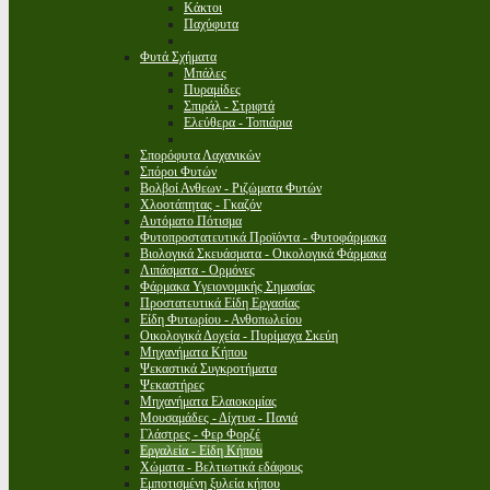
Κάκτοι
Παχύφυτα
Φυτά Σχήματα
Μπάλες
Πυραμίδες
Σπιράλ - Στριφτά
Ελεύθερα - Τοπιάρια
Σπορόφυτα Λαχανικών
Σπόροι Φυτών
Βολβοί Ανθεων - Ριζώματα Φυτών
Χλοοτάπητας - Γκαζόν
Αυτόματο Πότισμα
Φυτοπροστατευτικά Προϊόντα - Φυτοφάρμακα
Βιολογικά Σκευάσματα - Οικολογικά Φάρμακα
Λιπάσματα - Ορμόνες
Φάρμακα Υγειονομικής Σημασίας
Προστατευτικά Είδη Εργασίας
Είδη Φυτωρίου - Ανθοπωλείου
Οικολογικά Δοχεία - Πυρίμαχα Σκεύη
Μηχανήματα Κήπου
Ψεκαστικά Συγκροτήματα
Ψεκαστήρες
Μηχανήματα Ελαιοκομίας
Μουσαμάδες - Δίχτυα - Πανιά
Γλάστρες - Φερ Φορζέ
Εργαλεία - Είδη Κήπου
Χώματα - Βελτιωτικά εδάφους
Εμποτισμένη ξυλεία κήπου