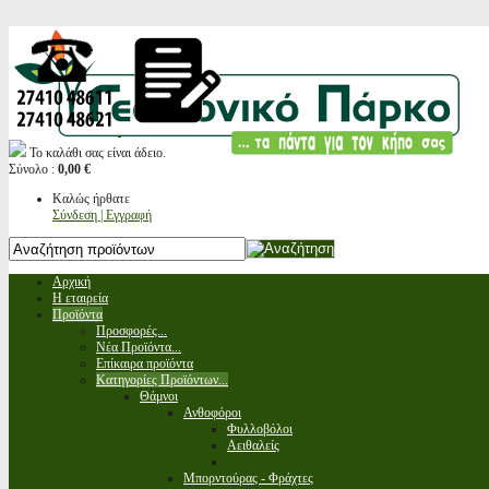
Το καλάθι σας είναι άδειο.
Σύνολο :
0,00 €
Καλώς ήρθατε
Σύνδεση | Εγγραφή
Αρχική
Η εταιρεία
Προϊόντα
Προσφορές...
Νέα Προϊόντα...
Επίκαιρα προϊόντα
Κατηγορίες Προϊόντων...
Θάμνοι
Ανθοφόροι
Φυλλοβόλοι
Αειθαλείς
Μπορντούρας - Φράχτες