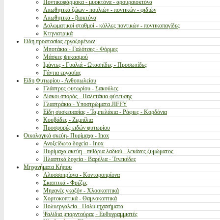
Ποντικοφάρμακα - μυοκτόνα - αρουραιοκτόνα
Απωθητικά ζώων - πουλιών - ποντικών - φιδιών
Απωθητικά - βιοκτόνα
Δολωματικοί σταθμοί - κόλλες ποντικών - ποντικοπαγίδες
Κτηνιατρικά
Είδη προστασίας εργαζομένων
Μποτάκια - Γαλότσες - Φόρμες
Μάσκες ψεκασμού
Ιμάντες - Γυαλιά - Ωτασπίδες - Προσωπίδες
Γάντια εργασίας
Είδη Φυτωρίου - Ανθοπωλείου
Γλάστρες φυτωρίου - Σακούλες
Δίσκοι σποράς - Παλετάκια φύτευσης
Γλαστράκια - Υποστρώματα JIFFY
Είδη συσκευασίας - Ταμπελάκια - Ράφιες - Κορδόνια
Κουβάδες - Ζεμπίλια
Προσφορές ειδών φυτωρίου
Οικολογικά σκεύη- Πυρίμαχα - Inox
Ανοξείδωτα δοχεία - Inox
Πυρίμαχα σκεύη - πιθάρια λαδιού - λεκάνες ζυμώματος
Πλαστικά δοχεία - Βαρέλια - Τενεκέδες
Μηχανήματα Κήπου
Αλυσσοπρίονα - Κονταροπρίονα
Σκαπτικά - Φρέζες
Μηχανές γκαζόν - Χλοοκοπτικά
Χορτοκοπτικά - Θαμνοκοπτικά
Πολυεργαλεία - Πολυμηχανήματα
Ψαλίδια μπορντούρας - Ευθυγραμμιστές