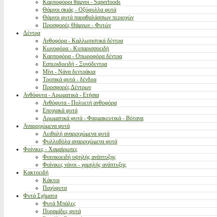
Καρποφόροι θάμνοι - Superfoods
Θάμνοι σκιάς - Οξύφυλλα φυτά
Θάμνοι φυτά παραθαλάσσιων περιοχών
Προσφορές Θάμνων - Φυτών
Δέντρα
Ανθοφόρα - Καλλωπιστικά δέντρα
Κωνοφόρα - Κυπαρισσοειδή
Καρποφόρα - Οπωροφόρα δέντρα
Εσπεριδοειδή - Ξυνόδεντρα
Μίνι - Νάνα δεντράκια
Τροπικά φυτά - δένδρα
Προσφορές Δέντρων
Ανθόφυτα - Αρωματικά - Ετήσια
Ανθόφυτα - Πολυετή ανθοφόρα
Εποχιακά φυτά
Αρωματικά φυτά - Φαρμακευτικά - Βότανα
Αναρριχώμενα φυτά
Αειθαλή αναρριχώμενα φυτά
Φυλλοβόλα αναρριχώμενα φυτά
Φοίνικες - Χαμαίρωπες
Φοινικοειδή υψηλής ανάπτυξης
Φοίνικες νάνοι - χαμηλής ανάπτυξης
Κακτοειδή
Κάκτοι
Παχύφυτα
Φυτά Σχήματα
Φυτά Μπάλες
Πυραμίδες φυτά