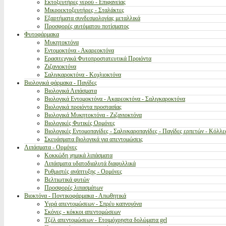
Εκτοξευτήρες νερού - Επιφανείας
Μικροεκτοξευτήρες - Σταλάκτες
Εξαρτήματα συνδεσμολογίας μεταλλικά
Προσφορές αυτόματου ποτίσματος
Φυτοφάρμακα
Μυκητοκτόνα
Εντομοκτόνα - Ακαρεοκτόνα
Ερασιτεχνικά Φυτοπροστατευτικά Προιόντα
Ζιζανιοκτόνα
Σαλιγκαροκτόνα - Κοχλιοκτόνα
Βιολογικά φάρμακα - Παγίδες
Βιολογικά Λιπάσματα
Βιολογικά Εντομοκτόνα - Ακαρεοκτόνα - Σαλιγκαροκτόνα
Βιολογικά προιόντα προστασίας
Βιολογικά Μυκητοκτόνα - Ζιζανιοκτόνα
Βιολογικές Φυτικές Ορμόνες
Βιολογικές Εντομοπαγίδες - Σαλιγκαροπαγίδες - Παγίδες ερπετών - Κόλλε
Σκευάσματα βιολογικά για απεντομώσεις
Λιπάσματα - Ορμόνες
Κοκκώδη χημικά λιπάσματα
Λιπάσματα υδατοδιαλυτά διαφυλλικά
Ρυθμιστές ανάπτυξης - Ορμόνες
Βελτιωτικά φυτών
Προσφορές λιπασμάτων
Βιοκτόνα - Ποντικοφάρμακα - Απωθητικά
Υγρά απεντομώσεων - Σπρέυ καπνογόνα
Σκόνες - κόκκοι απεντομώσεων
Τζέλ απεντομώσεων - Ετοιμόχρηστα δολώματα gel