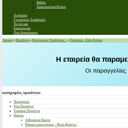
Βιβλία
Διακοσμητικά Κήπου
Χονδρική
Γεωπονικές Συμβουλές
Τα νέα μας
Επικοινωνία
Που βρισκόμαστε
Αρχική
»
Προϊόντα
»
Κατηγορίες Προϊόντων...
»
Εργαλεία - Είδη Κήπου
Η εταιρεία θα παραμε
Οι παραγγελίες
κατηγορίες
προιόντων
Προσφορές
Νέα Προϊόντα
Επίκαιρα Προϊόντα
Θάμνοι
Ανθοφόροι θάμνοι
Θάμνοι μπορντούρας - Φυτά Φράχτες