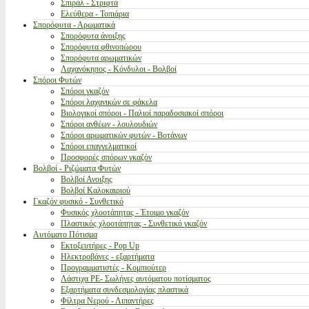
Σπιράλ - Στριφτά
Ελεύθερα - Τοπιάρια
Σπορόφυτα - Αρωματικά
Σπορόφυτα άνοιξης
Σπορόφυτα φθινοπώρου
Σπορόφυτα αρωματικών
Λαχανόκηπος - Κόνδυλοι - Βολβοί
Σπόροι Φυτών
Σπόροι γκαζόν
Σπόροι λαχανικών σε φάκελα
Βιολογικοί σπόροι - Παλιοί παραδοσιακοί σπόροι
Σπόροι ανθέων - λουλουδιών
Σπόροι αρωματικών φυτών - Βοτάνων
Σπόροι επαγγελματικοί
Προσφορές σπόρων γκαζόν
Βολβοί - Ριζώματα Φυτών
Βολβοί Ανοιξης
Βολβοί Καλοκαιριού
Γκαζόν φυσικό - Συνθετικό
Φυσικός χλοοτάπητας - Έτοιμο γκαζόν
Πλαστικός χλοοτάπητας - Συνθετικό γκαζόν
Αυτόματο Πότισμα
Εκτοξευτήρες - Pop Up
Ηλεκτροβάνες - εξαρτήματα
Προγραμματιστές - Κομπιούτερ
Λάστιχα PE- Σωλήνες αυτόματου ποτίσματος
Εξαρτήματα συνδεσμολογίας πλαστικά
Φίλτρα Νερού - Λιπαντήρες