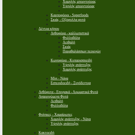
Χαμηλής μπορντούρας
Υψηλής μπορντούρας
Καρποφόροι - Superfoods
Σκιάς - Οξύφυλλα φυτά
Δέντρα κήπου
Ανθοφόρα - καλλωπιστικά
Φυλλοβόλα
Αειθαλή
Σκιάς
Παραθαλάσσιων περιοχών
Κωνοφόρα - Κυπαρισσοειδή
Υψηλής ανάπτυξης
Χαμηλής ανάπτυξης
Μίνι - Νάνα
Εσπεριδοειδή - Ξυνόδεντρα
Ανθόφυτα - Εποχιακά - Αρωματικά Φυτά
Αναρριχώμενα Φυτά
Αειθαλή
Φυλλοβόλα
Φοίνικες - Χαμαίρωπες
Χαμηλής ανάπτυξης - Νάνα
Υψηλής ανάπτυξης
Κακτοειδή