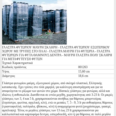
ΓΛΑΣΤΡΑ ΦΥΤΩΡΙΟΥ ΜΑΥΡΗ ΣΚΛΗΡΗ - ΓΛΑΣΤΡΑ ΦΥΤΩΡΙΟΥ ΕΞΩΤΕΡΙΚΟΥ
ΧΩΡΟΥ ΜΕ ΤΡΥΠΕΣ ΣΤΟ ΠΛΑΙ - ΓΛΑΣΤΡΑ ΜΑΥΡΗ ΓΙΑ ΦΥΤΩΡΙΑ - ΓΛΑΣΤΡΑ
ΦΥΤΩΡΙΩΝ ΓΙΑ ΦΥΤΑ ΘΑΜΝΟΥΣ ΔΕΝΤΡΑ - ΜΑΥΡΗ ΓΛΑΣΤΡΑ ΠΟΛΥ ΣΚΛΗΡΗ
ΓΙΑ ΜΕΤΑΦΥΤΕΥΣΗ ΦΥΤΩΝ
Τεχνικά Χαρακτηριστικά
Κωδικός προϊόντος
001263
Υψος
15,60 cm
Διάμετρος
18,6 cm
Γλάστρα φυτωρίου μαύρη, εξωτερικού χώρου, από σκληρό πλαστικό, Eλληνικής
κατασκευής. Εχει τρύπες στο πλάι χαμηλά, για καλύτερη αποστράγγιση και για να
αποφεύγεται το ρίζωμα των φυτών στο χώμα. Ιδανικές γλάστρες για φυτώρια, αλλά και
ιδιώτες ή ανθοπωλεία. Διατίθενται σε εννέα μεγέθη, χωρητικότητας από 3-23 lt. Οι μικρές
γλάστρες των 3, 4 και 5 lt, χρησιμοποιούνται συνήθως για θάμνους μπορντούρας
(λιγούστρο, φωτίνια, αγγελική, κλπ), ενώ οι μεσαίες 7, 5 - 9, 5 lt για ανθοφόρους θάμνους
(τριανταφυλλιά, πολύγαλα, ιβίσκους, κλπ) ή αναρριχώμενα φυτά (ρυγχόσπερμο, γιασεμί,
αμπέλοψη). Τέλος οι μεγάλες γλάστρες των 13 έως 23 lt χρησιμοποιούνται για
καλλωπιστικά και καρποφόρα δεντρα, εσπεριδοειδή, κλπ ή για θάμνους σε πολύ μεγάλα