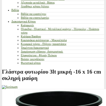
Αξεσουάρ μεταλλικά - Βάσεις
Αποθήκες κήπου ξύλινες
Βιβλία
Βιβλία για ερασιτέχνες
Βιβλία για επαγγελματίες
Διακοσμητικά Κήπου
Καλαμωτές
Πλακίδια - Πλαστικοί - Μεταλλικοί φράχτες - Πέργκολες - Πράσινοι
τοίχοι
Καλάμια Bamboo
Καμπανάκια αυλόπορτας - Μικροέπιπλα
Κεραμικά τοίχου - Πήλινες παραστάσεις
Τσιμέντινα διακοσμητικά
Διαμόρφωση εδάφους -διαχωριστικά.
Ελαφρόπετρα - Φλοιός Πεύκου
Βρύσες ορειχάλκινες
Φωτιστικά κήπου
Γλάστρα φυτωρίου 3lt μικρή -16 x 16 cm
σκληρή μαύρη