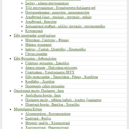
Σκόνες - κόκκοι απεντομώσεων
Τζέλ απεντομώσεων - Ετοιμόχρηστα δολώματα gel
Ποντικοφάρμακα - μυοκτόνα - αρουραιοκτόνα
Απωθητικά ζώων - πουλιών - ποντικών - φιδιών
Απωθητικά - βιοκτόνα
Δολωματικοί σταθμοί - κόλλες ποντικών - ποντικοπαγίδες
Κτηνιατρικά
Είδη προστασίας εργαζομένων
Μποτάκια - Γαλότσες - Φόρμες
Μάσκες ψεκασμού
Ιμάντες - Γυαλιά - Ωτασπίδες - Προσωπίδες
Γάντια εργασίας
Είδη Φυτωρίου - Ανθοπωλείου
Γλάστρες φυτωρίου - Σακούλες
Δίσκοι σποράς - Παλετάκια φύτευσης
Γλαστράκια - Υποστρώματα JIFFY
Είδη συσκευασίας - Ταμπελάκια - Ράφιες - Κορδόνια
Κουβάδες - Ζεμπίλια
Προσφορές ειδών φυτωρίου
Οικολογικά σκεύη- Πυρίμαχα - Inox
Ανοξείδωτα δοχεία - Inox
Πυρίμαχα σκεύη - πιθάρια λαδιού - λεκάνες ζυμώματος
Πλαστικά δοχεία - Βαρέλια - Τενεκέδες
Μηχανήματα Κήπου
Αλυσσοπρίονα - Κονταροπρίονα
Σκαπτικά - Φρέζες
Μηχανές γκαζόν - Χλοοκοπτικά
Χορτοκοπτικά - Θαμνοκοπτικά