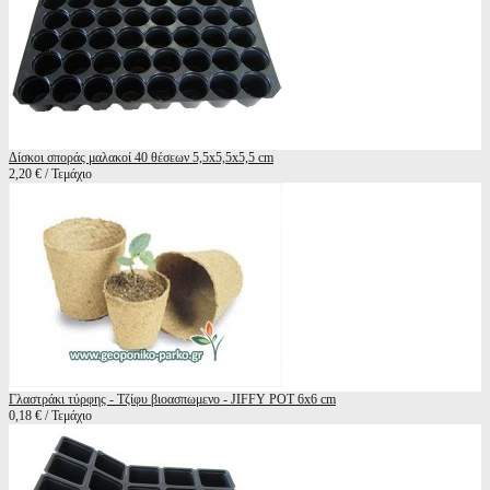
Δίσκοι σποράς μαλακοί 40 θέσεων 5,5x5,5x5,5 cm
2,20 € / Τεμάχιο
Γλαστράκι τύρφης - Τζίφυ βιοασπωμενο - JIFFY POT 6x6 cm
0,18 € / Τεμάχιο