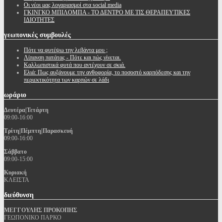
Oι νέοι μας λογαριασμοί στα social media
ΓΚΙΝΓΚΟ ΜΠΙΛΟΜΠΑ - ΤΟ ΔΕΝΤΡΟ ΜΕ ΤΙΣ ΘΕΡΑΠΕΥΤΙΚΕΣ
ΙΔΙΟΤΗΤΕΣ
γεωπονικές
συμβουλές
Πότε να φυτέψω την λεβάντα μου ;
Λίπανση πατάτας - Πότε και πώς γίνεται.
Καλλωπιστικά φυτά που αντέχουν σε σκιά.
Ελιά: Πως αυξάνουμε την ανθοφορία, το ποσοστό καρπόδεσης και την
περιεκτικότητα των καρπών σε λάδι
ωράριο
Δευτέρα|Τετάρτη
09:00-16:00
Τρίτη|Πέμπτη|Παρασκευή
09:00-16:00
Σάββατο
09:00-15:00
Κυριακή
ΚΛΕΙΣΤΑ
διεύθυνση
ΜΕΓΓΟΥΛΗΣ ΠΡΟΚΟΠΗΣ
ΓΕΩΠΟΝΙΚΟ ΠΑΡΚΟ