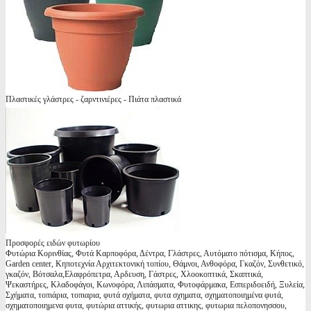
Πλαστικές γλάστρες - ζαρντινιέρες - Πιάτα πλαστικά
Προσφορές ειδών φυτωρίου
Φυτώρια Κορινθίας, Φυτά Καρποφόρα, Δέντρα, Γλάστρες, Αυτόματο πότισμα, Κήπος,
Garden center, Κηποτεχνία Αρχιτεκτονική τοπίου, Θάμνοι, Ανθοφόρα, Γκαζόν, Συνθετικό,
γκαζόν, Βότσαλα,Ελαφρόπετρα, Αρδευση, Γάστρες, Χλοοκοπτικά, Σκαπτικά,
Ψεκαστήρες, Κλαδοφάγοι, Κωνοφόρα, Λιπάσματα, Φυτοφάρμακα, Εσπεριδοειδή, Ξυλεία,
Σχήματα, τοπιάρια, τοπιαρια, φυτά σχήματα, φυτα σχηματα, σχηματοποιημένα φυτά,
σχηματοποιημενα φυτα, φυτώρια αττικής, φυτωρια αττικης, φυτωρια πελοπονησσου,