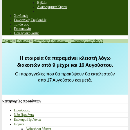
Βιβλία
Διακοσμητικά Κήπου
Χονδρική
Γεωπονικές Συμβουλές
Τα νέα μας
Επικοινωνία
Που βρισκόμαστε
Αρχική
»
Προϊόντα
»
Κατηγορίες Προϊόντων...
»
Γλάστρες - Φερ Φορζέ
Η εταιρεία θα παραμείνει κλειστή λόγω
διακοπών από 9 μέχρι και 16 Αυγούστου.
Οι παραγγελίες που θα προκύψουν θα εκτελεστούν
από 17 Αυγούστου και μετά.
κατηγορίες
προιόντων
Προσφορές
Νέα Προϊόντα
Επίκαιρα Προϊόντα
Θάμνοι
Ανθοφόροι θάμνοι