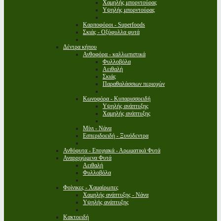
Χαμηλής μπορντούρας
Υψηλής μπορντούρας
Καρποφόροι - Superfoods
Σκιάς - Οξύφυλλα φυτά
Δέντρα κήπου
Ανθοφόρα - καλλωπιστικά
Φυλλοβόλα
Αειθαλή
Σκιάς
Παραθαλάσσιων περιοχών
Κωνοφόρα - Κυπαρισσοειδή
Υψηλής ανάπτυξης
Χαμηλής ανάπτυξης
Μίνι - Νάνα
Εσπεριδοειδή - Ξυνόδεντρα
Ανθόφυτα - Εποχιακά - Αρωματικά Φυτά
Αναρριχώμενα Φυτά
Αειθαλή
Φυλλοβόλα
Φοίνικες - Χαμαίρωπες
Χαμηλής ανάπτυξης - Νάνα
Υψηλής ανάπτυξης
Κακτοειδή