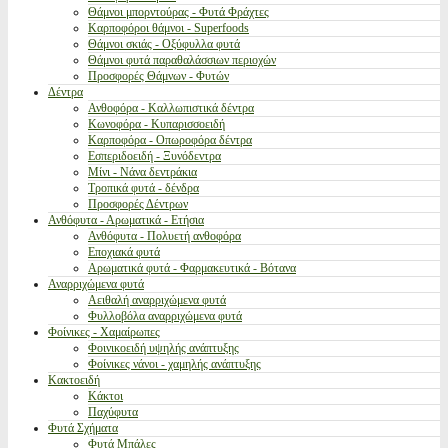
Θάμνοι μπορντούρας - Φυτά Φράχτες
Καρποφόροι θάμνοι - Superfoods
Θάμνοι σκιάς - Οξύφυλλα φυτά
Θάμνοι φυτά παραθαλάσσιων περιοχών
Προσφορές Θάμνων - Φυτών
Δέντρα
Ανθοφόρα - Καλλωπιστικά δέντρα
Κωνοφόρα - Κυπαρισσοειδή
Καρποφόρα - Οπωροφόρα δέντρα
Εσπεριδοειδή - Ξυνόδεντρα
Μίνι - Νάνα δεντράκια
Τροπικά φυτά - δένδρα
Προσφορές Δέντρων
Ανθόφυτα - Αρωματικά - Ετήσια
Ανθόφυτα - Πολυετή ανθοφόρα
Εποχιακά φυτά
Αρωματικά φυτά - Φαρμακευτικά - Βότανα
Αναρριχώμενα φυτά
Αειθαλή αναρριχώμενα φυτά
Φυλλοβόλα αναρριχώμενα φυτά
Φοίνικες - Χαμαίρωπες
Φοινικοειδή υψηλής ανάπτυξης
Φοίνικες νάνοι - χαμηλής ανάπτυξης
Κακτοειδή
Κάκτοι
Παχύφυτα
Φυτά Σχήματα
Φυτά Μπάλες