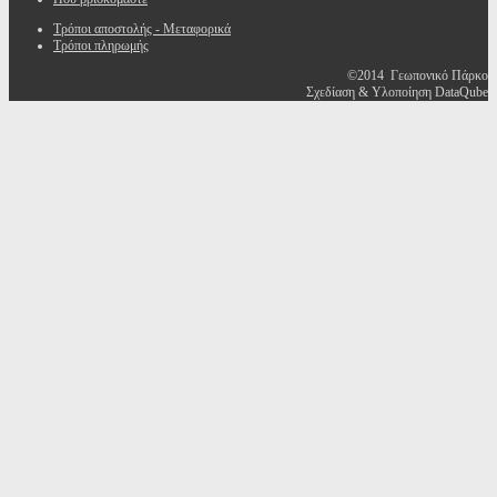
Τρόποι αποστολής - Μεταφορικά
Τρόποι πληρωμής
©2014 Γεωπονικό Πάρκο
Σχεδίαση & Υλοποίηση DataQube