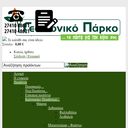
Το καλάθι σας είναι άδειο.
Σύνολο :
0,00 €
Καλώς ήρθατε
Σύνδεση | Εγγραφή
Αρχική
Η εταιρεία
Προϊόντα
Προσφορές...
Νέα Προϊόντα...
Επίκαιρα προϊόντα
Κατηγορίες Προϊόντων...
Θάμνοι
Ανθοφόροι
Φυλλοβόλοι
Αειθαλείς
Μπορντούρας - Φράχτες