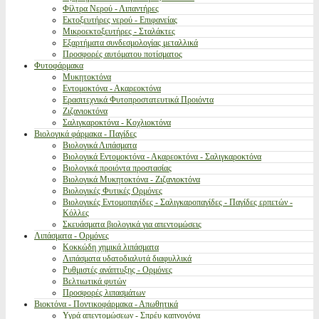
Φίλτρα Νερού - Λιπαντήρες
Εκτοξευτήρες νερού - Επιφανείας
Μικροεκτοξευτήρες - Σταλάκτες
Εξαρτήματα συνδεσμολογίας μεταλλικά
Προσφορές αυτόματου ποτίσματος
Φυτοφάρμακα
Μυκητοκτόνα
Εντομοκτόνα - Ακαρεοκτόνα
Ερασιτεχνικά Φυτοπροστατευτικά Προιόντα
Ζιζανιοκτόνα
Σαλιγκαροκτόνα - Κοχλιοκτόνα
Βιολογικά φάρμακα - Παγίδες
Βιολογικά Λιπάσματα
Βιολογικά Εντομοκτόνα - Ακαρεοκτόνα - Σαλιγκαροκτόνα
Βιολογικά προιόντα προστασίας
Βιολογικά Μυκητοκτόνα - Ζιζανιοκτόνα
Βιολογικές Φυτικές Ορμόνες
Βιολογικές Εντομοπαγίδες - Σαλιγκαροπαγίδες - Παγίδες ερπετών -
Κόλλες
Σκευάσματα βιολογικά για απεντομώσεις
Λιπάσματα - Ορμόνες
Κοκκώδη χημικά λιπάσματα
Λιπάσματα υδατοδιαλυτά διαφυλλικά
Ρυθμιστές ανάπτυξης - Ορμόνες
Βελτιωτικά φυτών
Προσφορές λιπασμάτων
Βιοκτόνα - Ποντικοφάρμακα - Απωθητικά
Υγρά απεντομώσεων - Σπρέυ καπνογόνα