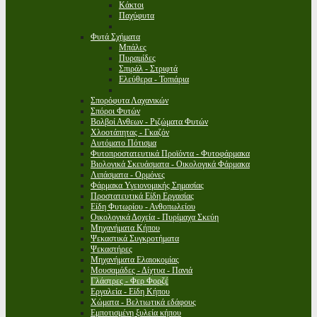
Κάκτοι
Παχύφυτα
Φυτά Σχήματα
Μπάλες
Πυραμίδες
Σπιράλ - Στριφτά
Ελεύθερα - Τοπιάρια
Σπορόφυτα Λαχανικών
Σπόροι Φυτών
Βολβοί Ανθεων - Ριζώματα Φυτών
Χλοοτάπητας - Γκαζόν
Αυτόματο Πότισμα
Φυτοπροστατευτικά Προϊόντα - Φυτοφάρμακα
Βιολογικά Σκευάσματα - Οικολογικά Φάρμακα
Λιπάσματα - Ορμόνες
Φάρμακα Υγειονομικής Σημασίας
Προστατευτικά Είδη Εργασίας
Είδη Φυτωρίου - Ανθοπωλείου
Οικολογικά Δοχεία - Πυρίμαχα Σκεύη
Μηχανήματα Κήπου
Ψεκαστικά Συγκροτήματα
Ψεκαστήρες
Μηχανήματα Ελαιοκομίας
Μουσαμάδες - Δίχτυα - Πανιά
Γλάστρες - Φερ Φορζέ
Εργαλεία - Είδη Κήπου
Χώματα - Βελτιωτικά εδάφους
Εμποτισμένη ξυλεία κήπου