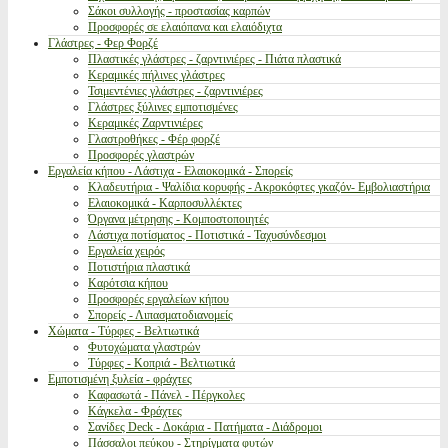
Σάκοι συλλογής - προστασίας καρπών
Προσφορές σε ελαιόπανα και ελαιόδιχτα
Γλάστρες - Φερ Φορζέ
Πλαστικές γλάστρες - ζαρντινιέρες - Πιάτα πλαστικά
Κεραμικές πήλινες γλάστρες
Τσιμεντένιες γλάστρες - ζαρντινιέρες
Γλάστρες ξύλινες εμποτισμένες
Κεραμικές Ζαρντινιέρες
Γλαστροθήκες - Φέρ φορζέ
Προσφορές γλαστρών
Εργαλεία κήπου - Λάστιχα - Ελαιοκομικά - Σπορείς
Κλαδευτήρια - Ψαλίδια κορυφής - Ακροκόφτες γκαζόν- Εμβολιαστήρια
Ελαιοκομικά - Καρποσυλλέκτες
Όργανα μέτρησης - Κομποστοποιητές
Λάστιχα ποτίσματος - Ποτιστικά - Ταχυσύνδεσμοι
Εργαλεία χειρός
Ποτιστήρια πλαστικά
Καρότσια κήπου
Προσφορές εργαλείων κήπου
Σπορείς - Λιπασματοδιανομείς
Χώματα - Τύρφες - Βελτιωτικά
Φυτοχώματα γλαστρών
Τύρφες - Κοπριά - Βελτιωτικά
Εμποτισμένη ξυλεία - φράχτες
Καφασωτά - Πάνελ - Πέργκολες
Κάγκελα - Φράχτες
Σανίδες Deck - Δοκάρια - Πατήματα - Διάδρομοι
Πάσσαλοι πεύκου - Στηρίγματα φυτών