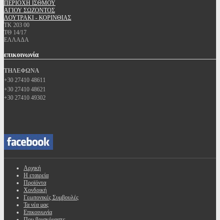
ΠΕΡΙΟΧΗ ΙΣΘΜΟΥ
ΑΓΙΟΥ ΣΩΖΟΝΤΟΣ
ΛΟΥΤΡΑΚΙ - ΚΟΡΙΝΘΙΑΣ
ΤΚ 203 00
ΤΘ 14/17
ΕΛΛΑΔΑ
επικοινωνία
ΤΗΛΕΦΩΝΑ
+30 27410 48611
+30 27410 48621
+30 27410 49302
Αρχική
Η εταιρεία
Προϊόντα
Χονδρική
Γεωπονικές Συμβουλές
Τα νέα μας
Επικοινωνία
Που βρισκόμαστε