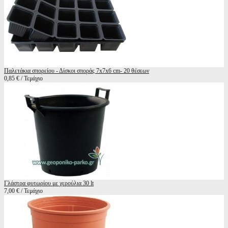
Παλετάκια σπορείου - Δίσκοι σποράς 7x7x6 cm- 20 θέσεων
0,85 € / Τεμάχιο
Γλάστρα φυτωρίου με χερούλια 30 lt
7,00 € / Τεμάχιο