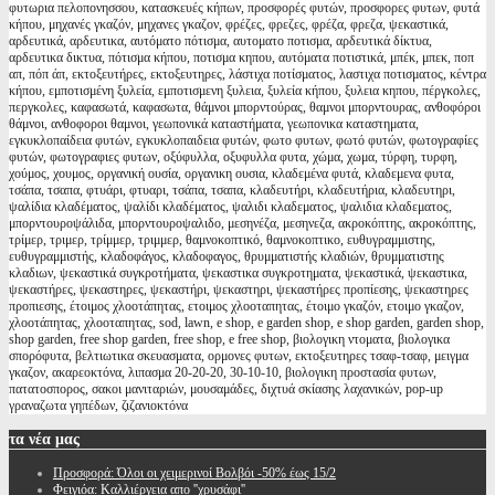
φυτωρια πελοπονησσου, κατασκευές κήπων, προσφορές φυτών, προσφορες φυτων, φυτά
κήπου, μηχανές γκαζόν, μηχανες γκαζον, φρέζες, φρεζες, φρέζα, φρεζα, ψεκαστικά,
αρδευτικά, αρδευτικα, αυτόματο πότισμα, αυτοματο ποτισμα, αρδευτικά δίκτυα,
αρδευτικα δικτυα, πότισμα κήπου, ποτισμα κηπου, αυτόματα ποτιστικά, μπέκ, μπεκ, ποπ
απ, πόπ άπ, εκτοξευτήρες, εκτοξευτηρες, λάστιχα ποτίσματος, λαστιχα ποτισματος, κέντρα
κήπου, εμποτισμένη ξυλεία, εμποτισμενη ξυλεια, ξυλεία κήπου, ξυλεια κηπου, πέργκολες,
περγκολες, καφασωτά, καφασωτα, θάμνοι μπορντούρας, θαμνοι μπορντουρας, ανθοφόροι
θάμνοι, ανθοφοροι θαμνοι, γεωπονικά καταστήματα, γεωπονικα καταστηματα,
εγκυκλοπαίδεια φυτών, εγκυκλοπαιδεια φυτών, φωτο φυτων, φωτό φυτών, φωτογραφίες
φυτών, φωτογραφιες φυτων, οξύφυλλα, οξυφυλλα φυτα, χώμα, χωμα, τύρφη, τυρφη,
χούμος, χουμος, οργανική ουσία, οργανικη ουσια, κλαδεμένα φυτά, κλαδεμενα φυτα,
τσάπα, τσαπα, φτυάρι, φτυαρι, τσάπα, τσαπα, κλαδευτήρι, κλαδευτήρια, κλαδευτηρι,
ψαλίδια κλαδέματος, ψαλίδι κλαδέματος, ψαλιδι κλαδεματος, ψαλιδια κλαδεματος,
μπορντουροψάλιδα, μπορντουροψαλιδο, μεσηνέζα, μεσηνεζα, ακροκόπτης, ακροκόπτης,
τρίμερ, τριμερ, τρίμμερ, τριμμερ, θαμνοκοπτικό, θαμνοκοπτικο, ευθυγραμμιστης,
ευθυγραμμιστής, κλαδοφάγος, κλαδοφαγος, θρυμματιστής κλαδιών, θρυμματιστης
κλαδιων, ψεκαστικά συγκροτήματα, ψεκαστικα συγκροτηματα, ψεκαστικά, ψεκαστικα,
ψεκαστήρες, ψεκαστηρες, ψεκαστήρι, ψεκαστηρι, ψεκαστήρες προπίεσης, ψεκαστηρες
προπιεσης, έτοιμος χλοοτάπητας, ετοιμος χλοοταπητας, έτοιμο γκαζόν, ετοιμο γκαζον,
χλοοτάπητας, χλοοταπητας, sod, lawn, e shop, e garden shop, e shop garden, garden shop,
shop garden, free shop garden, free shop, e free shop, βιολογικη ντοματα, βιολογικα
σπορόφυτα, βελτιωτικα σκευασματα, ορμονες φυτων, εκτοξευτηρες τσαφ-τσαφ, μειγμα
γκαζον, ακαρεοκτόνα, λιπασμα 20-20-20, 30-10-10, βιολογικη προστασία φυτων,
πατατοσπορος, σακοι μανιταριών, μουσαμάδες, διχτυά σκίασης λαχανικών, pop-up
γραναζωτα γηπέδων, ζιζανιοκτόνα
τα
νέα μας
Προσφορά: Όλοι οι χειμερινοί Βολβόι -50% έως 15/2
Φειγιόα: Καλλιέργεια απο ''χρυσάφι''