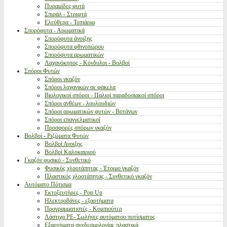
Πυραμίδες φυτά
Σπιράλ - Στριφτά
Ελεύθερα - Τοπιάρια
Σπορόφυτα - Αρωματικά
Σπορόφυτα άνοιξης
Σπορόφυτα φθινοπώρου
Σπορόφυτα αρωματικών
Λαχανόκηπος - Κόνδυλοι - Βολβοί
Σπόροι Φυτών
Σπόροι γκαζόν
Σπόροι λαχανικών σε φάκελα
Βιολογικοί σπόροι - Παλιοί παραδοσιακοί σπόροι
Σπόροι ανθέων - λουλουδιών
Σπόροι αρωματικών φυτών - Βοτάνων
Σπόροι επαγγελματικοί
Προσφορές σπόρων γκαζόν
Βολβοί - Ριζώματα Φυτών
Βολβοί Ανοιξης
Βολβοί Καλοκαιριού
Γκαζόν φυσικό - Συνθετικό
Φυσικός χλοοτάπητας - Έτοιμο γκαζόν
Πλαστικός χλοοτάπητας - Συνθετικό γκαζόν
Αυτόματο Πότισμα
Εκτοξευτήρες - Pop Up
Ηλεκτροβάνες - εξαρτήματα
Προγραμματιστές - Κομπιούτερ
Λάστιχα PE- Σωλήνες αυτόματου ποτίσματος
Εξαρτήματα συνδεσμολογίας πλαστικά