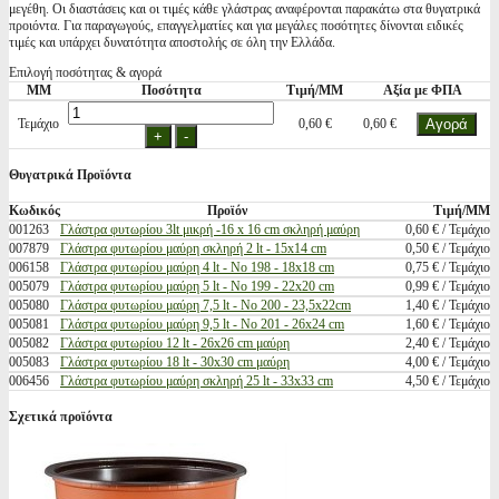
μεγέθη. Οι διαστάσεις και οι τιμές κάθε γλάστρας αναφέρονται παρακάτω στα θυγατρικά
προιόντα. Για παραγωγούς, επαγγελματίες και για μεγάλες ποσότητες δίνονται ειδικές
τιμές και υπάρχει δυνατότητα αποστολής σε όλη την Ελλάδα.
Επιλογή ποσότητας & αγορά
ΜΜ
Ποσότητα
Τιμή/ΜΜ
Αξία με ΦΠΑ
Τεμάχιο
0,60 €
0,60 €
Θυγατρικά Προϊόντα
Κωδικός
Προϊόν
Τιμή/ΜΜ
001263
Γλάστρα φυτωρίου 3lt μικρή -16 x 16 cm σκληρή μαύρη
0,60 € / Τεμάχιο
007879
Γλάστρα φυτωρίου μαύρη σκληρή 2 lt - 15x14 cm
0,50 € / Τεμάχιο
006158
Γλάστρα φυτωρίου μαύρη 4 lt - Νο 198 - 18x18 cm
0,75 € / Τεμάχιο
005079
Γλάστρα φυτωρίου μαύρη 5 lt - Νο 199 - 22x20 cm
0,99 € / Τεμάχιο
005080
Γλάστρα φυτωρίου μαύρη 7,5 lt - Νο 200 - 23,5x22cm
1,40 € / Τεμάχιο
005081
Γλάστρα φυτωρίου μαύρη 9,5 lt - Νο 201 - 26x24 cm
1,60 € / Τεμάχιο
005082
Γλάστρα φυτωρίου 12 lt - 26x26 cm μαύρη
2,40 € / Τεμάχιο
005083
Γλάστρα φυτωρίου 18 lt - 30x30 cm μαύρη
4,00 € / Τεμάχιο
006456
Γλάστρα φυτωρίου μαύρη σκληρή 25 lt - 33x33 cm
4,50 € / Τεμάχιο
Σχετικά προϊόντα