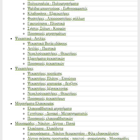
Πολυεργαλεία - Πολυμηχανήματα
Ψαλίδια μπορντούρας - Ευθυγραμμιστές
Κλαδοφάγοι - Εξαερωτήρες
Φυσητήρες - Απορροφητήρες φύλλων
Γαιοτρύπανα - Πλυστικά
Σχίστες Ξύλων - Κορμών
Προσφορές μηχανημάτων
Ψεκαστικά - Αντλίες
Ψεκαστικά Βυτία εδάφους
Αντλίες - Πιεστικά
Νεφελοψεκαστήρες - Θειωτήρες
Εξαρτήματα ψεκαστικών
Προσφορές ψεκαστικών
Ψεκαστήρες
Ψεκαστήρες προπίεσης
Ψεκαστήρες Πλάτης - Επινώτιοι
Ψεκαστήρες μπαταρίας - βενζίνης
Ψεκαστήρες ζιζανιοκτονίας
Νεφελοψεκαστήρες - Θειωτήρες
Προσφορές ψεκαστήρων
Μηχανήματα Ελαιοκομίας
Ελαιοραβδιστικά μηχανήματα
Γεννήτριες - Δυναμό - Μετασχηματιστές
Προσφορές ελαιοραβδιστικών
Μουσαμάδες - Νάυλον - Δίχτυα - Πανιά
Ελαιόπανα - Ελαιόδιχτα
Γαιουφάσματα - Νάυλον θερμοκηπίου - Φίλμ εδαφοκάλυψης
Δίχτυα σκίασης-προστασίας - παγετού - αναρρίχησης - Μουσαμάδες