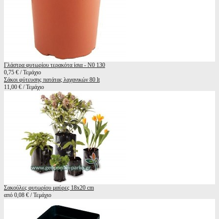
Γλάστρα φυτωρίου τερακότα ίσια - Ν0 130
0,75 € / Τεμάχιο
Σάκοι φύτευσης πατάτας λαχανικών 80 lt
11,00 € / Τεμάχιο
Σακούλες φυτωρίου μαύρες 18x20 cm
από 0,08 € / Τεμάχιο