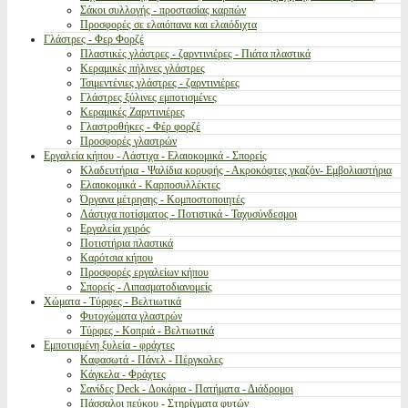
Σάκοι συλλογής - προστασίας καρπών
Προσφορές σε ελαιόπανα και ελαιόδιχτα
Γλάστρες - Φερ Φορζέ
Πλαστικές γλάστρες - ζαρντινιέρες - Πιάτα πλαστικά
Κεραμικές πήλινες γλάστρες
Τσιμεντένιες γλάστρες - ζαρντινιέρες
Γλάστρες ξύλινες εμποτισμένες
Κεραμικές Ζαρντινιέρες
Γλαστροθήκες - Φέρ φορζέ
Προσφορές γλαστρών
Εργαλεία κήπου - Λάστιχα - Ελαιοκομικά - Σπορείς
Κλαδευτήρια - Ψαλίδια κορυφής - Ακροκόφτες γκαζόν- Εμβολιαστήρια
Ελαιοκομικά - Καρποσυλλέκτες
Όργανα μέτρησης - Κομποστοποιητές
Λάστιχα ποτίσματος - Ποτιστικά - Ταχυσύνδεσμοι
Εργαλεία χειρός
Ποτιστήρια πλαστικά
Καρότσια κήπου
Προσφορές εργαλείων κήπου
Σπορείς - Λιπασματοδιανομείς
Χώματα - Τύρφες - Βελτιωτικά
Φυτοχώματα γλαστρών
Τύρφες - Κοπριά - Βελτιωτικά
Εμποτισμένη ξυλεία - φράχτες
Καφασωτά - Πάνελ - Πέργκολες
Κάγκελα - Φράχτες
Σανίδες Deck - Δοκάρια - Πατήματα - Διάδρομοι
Πάσσαλοι πεύκου - Στηρίγματα φυτών