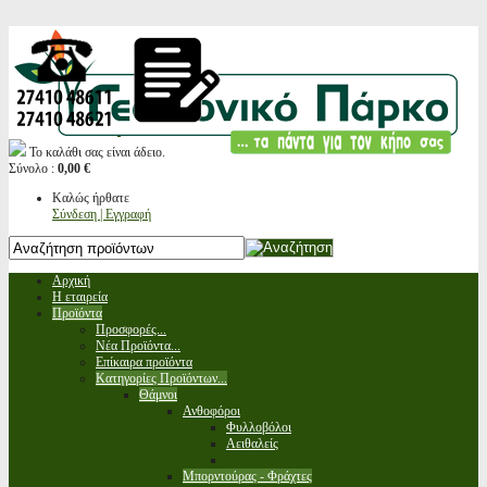
Το καλάθι σας είναι άδειο.
Σύνολο :
0,00 €
Καλώς ήρθατε
Σύνδεση | Εγγραφή
Αρχική
Η εταιρεία
Προϊόντα
Προσφορές...
Νέα Προϊόντα...
Επίκαιρα προϊόντα
Κατηγορίες Προϊόντων...
Θάμνοι
Ανθοφόροι
Φυλλοβόλοι
Αειθαλείς
Μπορντούρας - Φράχτες