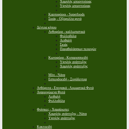
Χαμηλής μπορντούρας
Υψηλής μπορντούρας
Καρποφόροι - Superfoods
Σκιάς - Οξύφυλλα φυτά
Δέντρα κήπου
Ανθοφόρα - καλλωπιστικά
Φυλλοβόλα
Αειθαλή
Σκιάς
Παραθαλάσσιων περιοχών
Κωνοφόρα - Κυπαρισσοειδή
Υψηλής ανάπτυξης
Χαμηλής ανάπτυξης
Μίνι - Νάνα
Εσπεριδοειδή - Ξυνόδεντρα
Ανθόφυτα - Εποχιακά - Αρωματικά Φυτά
Αναρριχώμενα Φυτά
Αειθαλή
Φυλλοβόλα
Φοίνικες - Χαμαίρωπες
Χαμηλής ανάπτυξης - Νάνα
Υψηλής ανάπτυξης
Κακτοειδή