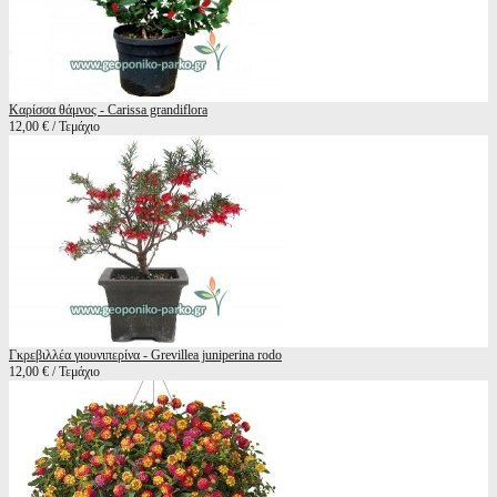
Καρίσσα θάμνος - Carissa grandiflora
12,00 € / Τεμάχιο
Γκρεβιλλέα γιουνιπερίνα - Grevillea juniperina rodo
12,00 € / Τεμάχιο