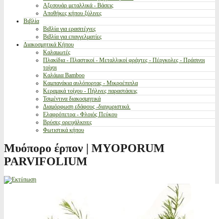
Αξεσουάρ μεταλλικά - Βάσεις
Αποθήκες κήπου ξύλινες
Βιβλία
Βιβλία για ερασιτέχνες
Βιβλία για επαγγελματίες
Διακοσμητικά Κήπου
Καλαμωτές
Πλακίδια - Πλαστικοί - Μεταλλικοί φράχτες - Πέργκολες - Πράσινοι
τοίχοι
Καλάμια Bamboo
Καμπανάκια αυλόπορτας - Μικροέπιπλα
Κεραμικά τοίχου - Πήλινες παραστάσεις
Τσιμέντινα διακοσμητικά
Διαμόρφωση εδάφους -διαχωριστικά.
Ελαφρόπετρα - Φλοιός Πεύκου
Βρύσες ορειχάλκινες
Φωτιστικά κήπου
Μυόπορο έρπον | MYOPORUM
PARVIFOLIUM