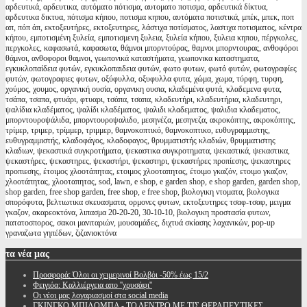
αρδευτικά, αρδευτικα, αυτόματο πότισμα, αυτοματο ποτισμα, αρδευτικά δίκτυα,
αρδευτικα δικτυα, πότισμα κήπου, ποτισμα κηπου, αυτόματα ποτιστικά, μπέκ, μπεκ, ποπ
απ, πόπ άπ, εκτοξευτήρες, εκτοξευτηρες, λάστιχα ποτίσματος, λαστιχα ποτισματος, κέντρα
κήπου, εμποτισμένη ξυλεία, εμποτισμενη ξυλεια, ξυλεία κήπου, ξυλεια κηπου, πέργκολες,
περγκολες, καφασωτά, καφασωτα, θάμνοι μπορντούρας, θαμνοι μπορντουρας, ανθοφόροι
θάμνοι, ανθοφοροι θαμνοι, γεωπονικά καταστήματα, γεωπονικα καταστηματα,
εγκυκλοπαίδεια φυτών, εγκυκλοπαιδεια φυτών, φωτο φυτων, φωτό φυτών, φωτογραφίες
φυτών, φωτογραφιες φυτων, οξύφυλλα, οξυφυλλα φυτα, χώμα, χωμα, τύρφη, τυρφη,
χούμος, χουμος, οργανική ουσία, οργανικη ουσια, κλαδεμένα φυτά, κλαδεμενα φυτα,
τσάπα, τσαπα, φτυάρι, φτυαρι, τσάπα, τσαπα, κλαδευτήρι, κλαδευτήρια, κλαδευτηρι,
ψαλίδια κλαδέματος, ψαλίδι κλαδέματος, ψαλιδι κλαδεματος, ψαλιδια κλαδεματος,
μπορντουροψάλιδα, μπορντουροψαλιδο, μεσηνέζα, μεσηνεζα, ακροκόπτης, ακροκόπτης,
τρίμερ, τριμερ, τρίμμερ, τριμμερ, θαμνοκοπτικό, θαμνοκοπτικο, ευθυγραμμιστης,
ευθυγραμμιστής, κλαδοφάγος, κλαδοφαγος, θρυμματιστής κλαδιών, θρυμματιστης
κλαδιων, ψεκαστικά συγκροτήματα, ψεκαστικα συγκροτηματα, ψεκαστικά, ψεκαστικα,
ψεκαστήρες, ψεκαστηρες, ψεκαστήρι, ψεκαστηρι, ψεκαστήρες προπίεσης, ψεκαστηρες
προπιεσης, έτοιμος χλοοτάπητας, ετοιμος χλοοταπητας, έτοιμο γκαζόν, ετοιμο γκαζον,
χλοοτάπητας, χλοοταπητας, sod, lawn, e shop, e garden shop, e shop garden, garden shop,
shop garden, free shop garden, free shop, e free shop, βιολογικη ντοματα, βιολογικα
σπορόφυτα, βελτιωτικα σκευασματα, ορμονες φυτων, εκτοξευτηρες τσαφ-τσαφ, μειγμα
γκαζον, ακαρεοκτόνα, λιπασμα 20-20-20, 30-10-10, βιολογικη προστασία φυτων,
πατατοσπορος, σακοι μανιταριών, μουσαμάδες, διχτυά σκίασης λαχανικών, pop-up
γραναζωτα γηπέδων, ζιζανιοκτόνα
τα
νέα μας
Προσφορά: Όλοι οι χειμερινοί Βολβόι -50% έως 15/2
Φειγιόα: Καλλιέργεια απο ''χρυσάφι''
Oι νέοι μας λογαριασμοί στα social media
ΓΚΙΝΓΚΟ ΜΠΙΛΟΜΠΑ - ΤΟ ΔΕΝΤΡΟ ΜΕ ΤΙΣ ΘΕΡΑΠΕΥΤΙΚΕΣ