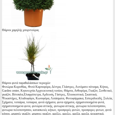
Θάμνοι χαμηλής μπορντούρας
Θάμνοι φυτά παραθαλάσσιων περιοχών
Φυτώρια Κορινθίας, Φυτά Καρποφόρα, Δέντρα, Γλάστρες, Αυτόματο πότισμα, Κήπος,
Garden center, Κηποτεχνία Αρχιτεκτονική τοπίου, Θάμνοι, Ανθοφόρα, Γκαζόν, Συνθετικό,
γκαζόν, Βότσαλα,Ελαφρόπετρα, Αρδευση, Γάστρες, Χλοοκοπτικά, Σκαπτικά,
Ψεκαστήρες, Κλαδοφάγοι, Κωνοφόρα, Λιπάσματα, Φυτοφάρμακα, Εσπεριδοειδή, Ξυλεία,
Σχήματα, τοπιάρια, τοπιαρια, φυτά σχήματα, φυτα σχηματα, σχηματοποιημένα φυτά,
σχηματοποιημενα φυτα, φυτώρια αττικής, φυτωρια αττικης, φυτωρια πελοπονησσου,
φυτωρια πελοπονησσου, κατασκευές κήπων, προσφορές φυτών, προσφορες φυτων, φυτά
κήπου, μηχανές γκαζόν, μηχανες γκαζον, φρέζες, φρεζες, φρέζα, φρεζα, ψεκαστικά,