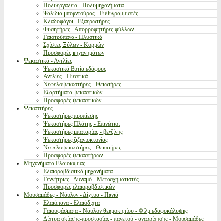
Πολυεργαλεία - Πολυμηχανήματα
Ψαλίδια μπορντούρας - Ευθυγραμμιστές
Κλαδοφάγοι - Εξαερωτήρες
Φυσητήρες - Απορροφητήρες φύλλων
Γαιοτρύπανα - Πλυστικά
Σχίστες Ξύλων - Κορμών
Προσφορές μηχανημάτων
Ψεκαστικά - Αντλίες
Ψεκαστικά Βυτία εδάφους
Αντλίες - Πιεστικά
Νεφελοψεκαστήρες - Θειωτήρες
Εξαρτήματα ψεκαστικών
Προσφορές ψεκαστικών
Ψεκαστήρες
Ψεκαστήρες προπίεσης
Ψεκαστήρες Πλάτης - Επινώτιοι
Ψεκαστήρες μπαταρίας - βενζίνης
Ψεκαστήρες ζιζανιοκτονίας
Νεφελοψεκαστήρες - Θειωτήρες
Προσφορές ψεκαστήρων
Μηχανήματα Ελαιοκομίας
Ελαιοραβδιστικά μηχανήματα
Γεννήτριες - Δυναμό - Μετασχηματιστές
Προσφορές ελαιοραβδιστικών
Μουσαμάδες - Νάυλον - Δίχτυα - Πανιά
Ελαιόπανα - Ελαιόδιχτα
Γαιουφάσματα - Νάυλον θερμοκηπίου - Φίλμ εδαφοκάλυψης
Δίχτυα σκίασης-προστασίας - παγετού - αναρρίχησης - Μουσαμάδες