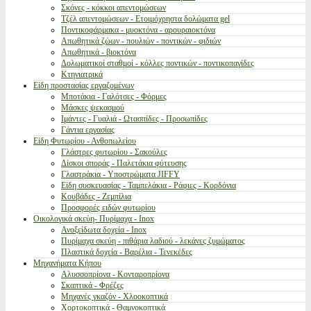
Σκόνες - κόκκοι απεντομώσεων
Τζέλ απεντομώσεων - Ετοιμόχρηστα δολώματα gel
Ποντικοφάρμακα - μυοκτόνα - αρουραιοκτόνα
Απωθητικά ζώων - πουλιών - ποντικών - φιδιών
Απωθητικά - βιοκτόνα
Δολωματικοί σταθμοί - κόλλες ποντικών - ποντικοπαγίδες
Κτηνιατρικά
Είδη προστασίας εργαζομένων
Μποτάκια - Γαλότσες - Φόρμες
Μάσκες ψεκασμού
Ιμάντες - Γυαλιά - Ωτασπίδες - Προσωπίδες
Γάντια εργασίας
Είδη Φυτωρίου - Ανθοπωλείου
Γλάστρες φυτωρίου - Σακούλες
Δίσκοι σποράς - Παλετάκια φύτευσης
Γλαστράκια - Υποστρώματα JIFFY
Είδη συσκευασίας - Ταμπελάκια - Ράφιες - Κορδόνια
Κουβάδες - Ζεμπίλια
Προσφορές ειδών φυτωρίου
Οικολογικά σκεύη- Πυρίμαχα - Inox
Ανοξείδωτα δοχεία - Inox
Πυρίμαχα σκεύη - πιθάρια λαδιού - λεκάνες ζυμώματος
Πλαστικά δοχεία - Βαρέλια - Τενεκέδες
Μηχανήματα Κήπου
Αλυσσοπρίονα - Κονταροπρίονα
Σκαπτικά - Φρέζες
Μηχανές γκαζόν - Χλοοκοπτικά
Χορτοκοπτικά - Θαμνοκοπτικά