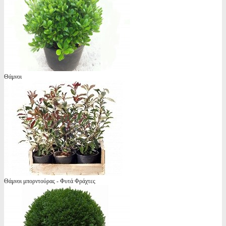
Θάμνοι
Θάμνοι μπορντούρας - Φυτά Φράχτες