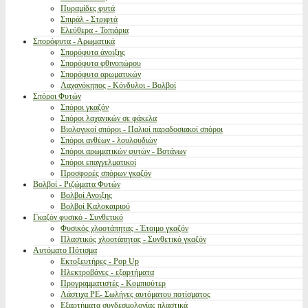
Πυραμίδες φυτά
Σπιράλ - Στριφτά
Ελεύθερα - Τοπιάρια
Σπορόφυτα - Αρωματικά
Σπορόφυτα άνοιξης
Σπορόφυτα φθινοπώρου
Σπορόφυτα αρωματικών
Λαχανόκηπος - Κόνδυλοι - Βολβοί
Σπόροι Φυτών
Σπόροι γκαζόν
Σπόροι λαχανικών σε φάκελα
Βιολογικοί σπόροι - Παλιοί παραδοσιακοί σπόροι
Σπόροι ανθέων - λουλουδιών
Σπόροι αρωματικών φυτών - Βοτάνων
Σπόροι επαγγελματικοί
Προσφορές σπόρων γκαζόν
Βολβοί - Ριζώματα Φυτών
Βολβοί Ανοιξης
Βολβοί Καλοκαιριού
Γκαζόν φυσικό - Συνθετικό
Φυσικός χλοοτάπητας - Έτοιμο γκαζόν
Πλαστικός χλοοτάπητας - Συνθετικό γκαζόν
Αυτόματο Πότισμα
Εκτοξευτήρες - Pop Up
Ηλεκτροβάνες - εξαρτήματα
Προγραμματιστές - Κομπιούτερ
Λάστιχα PE- Σωλήνες αυτόματου ποτίσματος
Εξαρτήματα συνδεσμολογίας πλαστικά