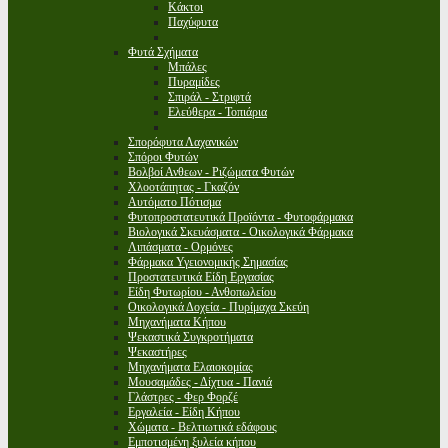
Κάκτοι
Παχύφυτα
Φυτά Σχήματα
Μπάλες
Πυραμίδες
Σπιράλ - Στριφτά
Ελεύθερα - Τοπιάρια
Σπορόφυτα Λαχανικών
Σπόροι Φυτών
Βολβοί Ανθεων - Ριζώματα Φυτών
Χλοοτάπητας - Γκαζόν
Αυτόματο Πότισμα
Φυτοπροστατευτικά Προϊόντα - Φυτοφάρμακα
Βιολογικά Σκευάσματα - Οικολογικά Φάρμακα
Λιπάσματα - Ορμόνες
Φάρμακα Υγειονομικής Σημασίας
Προστατευτικά Είδη Εργασίας
Είδη Φυτωρίου - Ανθοπωλείου
Οικολογικά Δοχεία - Πυρίμαχα Σκεύη
Μηχανήματα Κήπου
Ψεκαστικά Συγκροτήματα
Ψεκαστήρες
Μηχανήματα Ελαιοκομίας
Μουσαμάδες - Δίχτυα - Πανιά
Γλάστρες - Φερ Φορζέ
Εργαλεία - Είδη Κήπου
Χώματα - Βελτιωτικά εδάφους
Εμποτισμένη ξυλεία κήπου