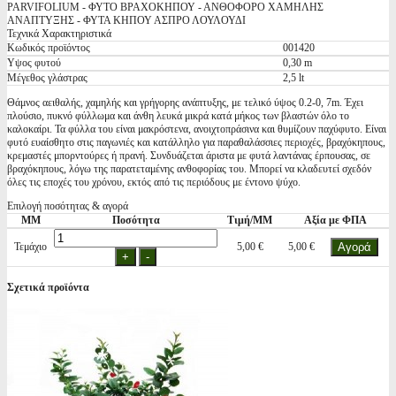
PARVIFOLIUM - ΦΥΤΟ ΒΡΑΧΟΚΗΠΟΥ - ΑΝΘΟΦΟΡΟ ΧΑΜΗΛΗΣ
ΑΝΑΠΤΥΞΗΣ - ΦΥΤΑ ΚΗΠΟΥ ΑΣΠΡΟ ΛΟΥΛΟΥΔΙ
Τεχνικά Χαρακτηριστικά
Κωδικός προϊόντος
001420
Υψος φυτού
0,30 m
Μέγεθος γλάστρας
2,5 lt
Θάμνος αειθαλής, χαμηλής και γρήγορης ανάπτυξης, με τελικό ύψος 0.2-0, 7m. Έχει
πλούσιο, πυκνό φύλλωμα και άνθη λευκά μικρά κατά μήκος των βλαστών όλο το
καλοκαίρι. Τα φύλλα του είναι μακρόστενα, ανοιχτοπράσινα και θυμίζουν παχύφυτο. Είναι
φυτό ευαίσθητο στις παγωνιές και κατάλληλο για παραθαλάσσιες περιοχές, βραχόκηπους,
κρεμαστές μπορντούρες ή πρανή. Συνδυάζεται άριστα με φυτά λαντάνας έρπουσας, σε
βραχόκηπους, λόγω της παρατεταμένης ανθοφορίας του. Μπορεί να κλαδευτεί σχεδόν
όλες τις εποχές του χρόνου, εκτός από τις περιόδους με έντονο ψύχο.
Επιλογή ποσότητας & αγορά
ΜΜ
Ποσότητα
Τιμή/ΜΜ
Αξία με ΦΠΑ
Τεμάχιο
5,00 €
5,00 €
Σχετικά προϊόντα