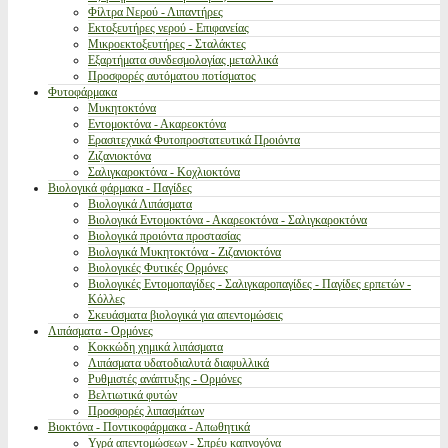
Φίλτρα Νερού - Λιπαντήρες
Εκτοξευτήρες νερού - Επιφανείας
Μικροεκτοξευτήρες - Σταλάκτες
Εξαρτήματα συνδεσμολογίας μεταλλικά
Προσφορές αυτόματου ποτίσματος
Φυτοφάρμακα
Μυκητοκτόνα
Εντομοκτόνα - Ακαρεοκτόνα
Ερασιτεχνικά Φυτοπροστατευτικά Προιόντα
Ζιζανιοκτόνα
Σαλιγκαροκτόνα - Κοχλιοκτόνα
Βιολογικά φάρμακα - Παγίδες
Βιολογικά Λιπάσματα
Βιολογικά Εντομοκτόνα - Ακαρεοκτόνα - Σαλιγκαροκτόνα
Βιολογικά προιόντα προστασίας
Βιολογικά Μυκητοκτόνα - Ζιζανιοκτόνα
Βιολογικές Φυτικές Ορμόνες
Βιολογικές Εντομοπαγίδες - Σαλιγκαροπαγίδες - Παγίδες ερπετών -
Κόλλες
Σκευάσματα βιολογικά για απεντομώσεις
Λιπάσματα - Ορμόνες
Κοκκώδη χημικά λιπάσματα
Λιπάσματα υδατοδιαλυτά διαφυλλικά
Ρυθμιστές ανάπτυξης - Ορμόνες
Βελτιωτικά φυτών
Προσφορές λιπασμάτων
Βιοκτόνα - Ποντικοφάρμακα - Απωθητικά
Υγρά απεντομώσεων - Σπρέυ καπνογόνα