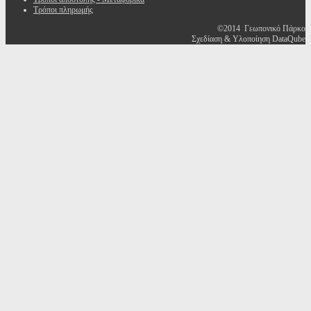
Τρόποι πληρωμής
©2014 Γεωπονικό Πάρκο
Σχεδίαση & Υλοποίηση DataQube