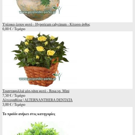
Υπέρικο έρπον φυτό - Hypericum calycinum - Κίτρινο άνθος
6,00 € / Τεμάχιο
Τριανταφυλλιά μίνι-νάνα φυτό - Rosa sp. Mini
7,50 € / Τεμάχιο
Αλτερναθέρα | ALTERNANTHERA DENTATA
3,00 € / Τεμάχιο
Το προϊόν ανήκει στις κατηγορίες