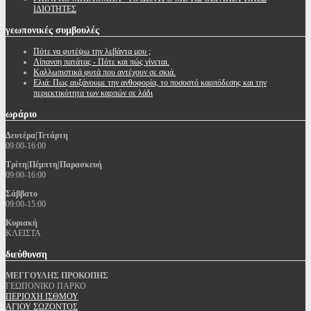
ΙΔΙΟΤΗΤΕΣ
γεωπονικές
συμβουλές
Πότε να φυτέψω την λεβάντα μου ;
Λίπανση πατάτας - Πότε και πώς γίνεται.
Καλλωπιστικά φυτά που αντέχουν σε σκιά.
Ελιά: Πως αυξάνουμε την ανθοφορία, το ποσοστό καρπόδεσης και την
περιεκτικότητα των καρπών σε λάδι
ωράριο
Δευτέρα|Τετάρτη
09:00-16:00
Τρίτη|Πέμπτη|Παρασκευή
09:00-16:00
Σάββατο
09:00-15:00
Κυριακή
ΚΛΕΙΣΤΑ
διεύθυνση
ΜΕΓΓΟΥΛΗΣ ΠΡΟΚΟΠΗΣ
ΓΕΩΠΟΝΙΚΟ ΠΑΡΚΟ
ΠΕΡΙΟΧΗ ΙΣΘΜΟΥ
ΑΓΙΟΥ ΣΩΖΟΝΤΟΣ