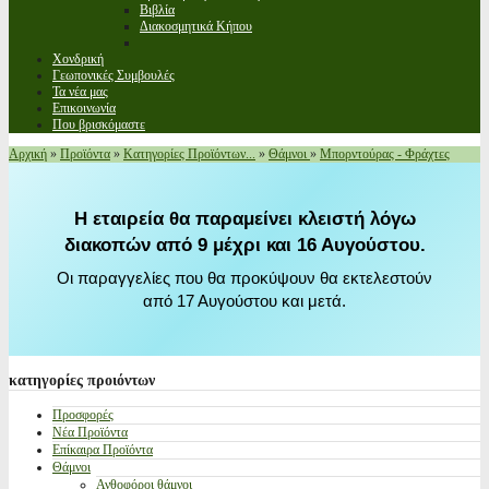
Βιβλία
Διακοσμητικά Κήπου
Χονδρική
Γεωπονικές Συμβουλές
Τα νέα μας
Επικοινωνία
Που βρισκόμαστε
Αρχική
»
Προϊόντα
»
Κατηγορίες Προϊόντων...
»
Θάμνοι
»
Μπορντούρας - Φράχτες
Η εταιρεία θα παραμείνει κλειστή λόγω
διακοπών από 9 μέχρι και 16 Αυγούστου.
Οι παραγγελίες που θα προκύψουν θα εκτελεστούν
από 17 Αυγούστου και μετά.
κατηγορίες
προιόντων
Προσφορές
Νέα Προϊόντα
Επίκαιρα Προϊόντα
Θάμνοι
Ανθοφόροι θάμνοι