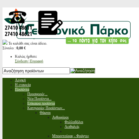
Το καλάθι σας είναι άδειο.
Σύνολο :
0,00 €
Καλώς ήρθατε
Σύνδεση | Εγγραφή
Αρχική
Η εταιρεία
Προϊόντα
Προσφορές...
Νέα Προϊόντα...
Επίκαιρα προϊόντα
Κατηγορίες Προϊόντων...
Θάμνοι
Ανθοφόροι
Φυλλοβόλοι
Αειθαλείς
Μπορντούρας - Φράχτες