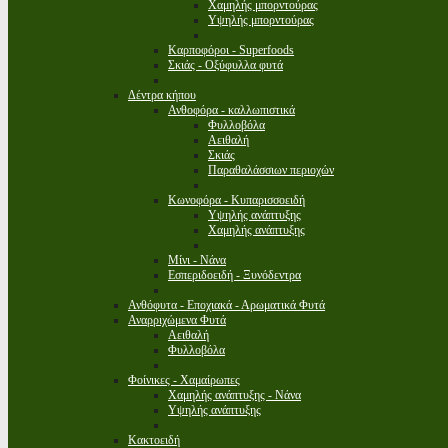
Χαμηλής μπορντούρας
Υψηλής μπορντούρας
Καρποφόροι - Superfoods
Σκιάς - Οξύφυλλα φυτά
Δέντρα κήπου
Ανθοφόρα - καλλωπιστικά
Φυλλοβόλα
Αειθαλή
Σκιάς
Παραθαλάσσιων περιοχών
Κωνοφόρα - Κυπαρισσοειδή
Υψηλής ανάπτυξης
Χαμηλής ανάπτυξης
Μίνι - Νάνα
Εσπεριδοειδή - Ξυνόδεντρα
Ανθόφυτα - Εποχιακά - Αρωματικά Φυτά
Αναρριχώμενα Φυτά
Αειθαλή
Φυλλοβόλα
Φοίνικες - Χαμαίρωπες
Χαμηλής ανάπτυξης - Νάνα
Υψηλής ανάπτυξης
Κακτοειδή