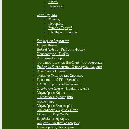
Κάκτοι
Παχύφυτα
Φυτά Σχήματα
Μπάλες
Πυραμίδες
Σπιράλ - Στριφτά
Ελεύθερα - Τοπιάρια
Σπορόφυτα Λαχανικών
Σπόροι Φυτών
Βολβοί Ανθεων - Ριζώματα Φυτών
Χλοοτάπητας - Γκαζόν
Αυτόματο Πότισμα
Φυτοπροστατευτικά Προϊόντα - Φυτοφάρμακα
Βιολογικά Σκευάσματα - Οικολογικά Φάρμακα
Λιπάσματα - Ορμόνες
Φάρμακα Υγειονομικής Σημασίας
Προστατευτικά Είδη Εργασίας
Είδη Φυτωρίου - Ανθοπωλείου
Οικολογικά Δοχεία - Πυρίμαχα Σκεύη
Μηχανήματα Κήπου
Ψεκαστικά Συγκροτήματα
Ψεκαστήρες
Μηχανήματα Ελαιοκομίας
Μουσαμάδες - Δίχτυα - Πανιά
Γλάστρες - Φερ Φορζέ
Εργαλεία - Είδη Κήπου
Χώματα - Βελτιωτικά εδάφους
Εμποτισμένη ξυλεία κήπου