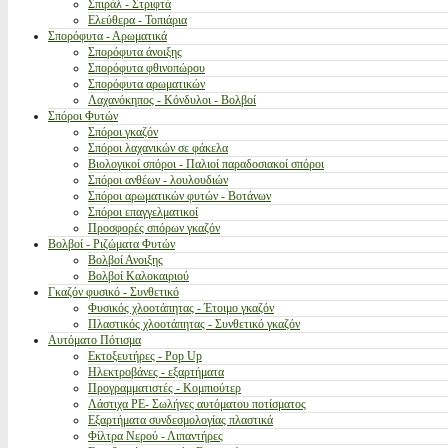
Σπιράλ - Στριφτά
Ελεύθερα - Τοπιάρια
Σπορόφυτα - Αρωματικά
Σπορόφυτα άνοιξης
Σπορόφυτα φθινοπώρου
Σπορόφυτα αρωματικών
Λαχανόκηπος - Κόνδυλοι - Βολβοί
Σπόροι Φυτών
Σπόροι γκαζόν
Σπόροι λαχανικών σε φάκελα
Βιολογικοί σπόροι - Παλιοί παραδοσιακοί σπόροι
Σπόροι ανθέων - λουλουδιών
Σπόροι αρωματικών φυτών - Βοτάνων
Σπόροι επαγγελματικοί
Προσφορές σπόρων γκαζόν
Βολβοί - Ριζώματα Φυτών
Βολβοί Ανοιξης
Βολβοί Καλοκαιριού
Γκαζόν φυσικό - Συνθετικό
Φυσικός χλοοτάπητας - Έτοιμο γκαζόν
Πλαστικός χλοοτάπητας - Συνθετικό γκαζόν
Αυτόματο Πότισμα
Εκτοξευτήρες - Pop Up
Ηλεκτροβάνες - εξαρτήματα
Προγραμματιστές - Κομπιούτερ
Λάστιχα PE- Σωλήνες αυτόματου ποτίσματος
Εξαρτήματα συνδεσμολογίας πλαστικά
Φίλτρα Νερού - Λιπαντήρες