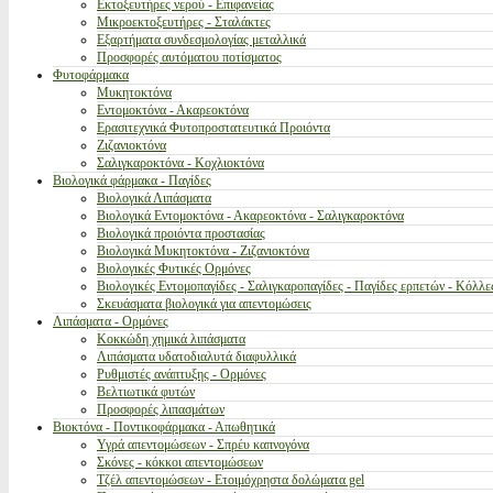
Εκτοξευτήρες νερού - Επιφανείας
Μικροεκτοξευτήρες - Σταλάκτες
Εξαρτήματα συνδεσμολογίας μεταλλικά
Προσφορές αυτόματου ποτίσματος
Φυτοφάρμακα
Μυκητοκτόνα
Εντομοκτόνα - Ακαρεοκτόνα
Ερασιτεχνικά Φυτοπροστατευτικά Προιόντα
Ζιζανιοκτόνα
Σαλιγκαροκτόνα - Κοχλιοκτόνα
Βιολογικά φάρμακα - Παγίδες
Βιολογικά Λιπάσματα
Βιολογικά Εντομοκτόνα - Ακαρεοκτόνα - Σαλιγκαροκτόνα
Βιολογικά προιόντα προστασίας
Βιολογικά Μυκητοκτόνα - Ζιζανιοκτόνα
Βιολογικές Φυτικές Ορμόνες
Βιολογικές Εντομοπαγίδες - Σαλιγκαροπαγίδες - Παγίδες ερπετών - Κόλλε
Σκευάσματα βιολογικά για απεντομώσεις
Λιπάσματα - Ορμόνες
Κοκκώδη χημικά λιπάσματα
Λιπάσματα υδατοδιαλυτά διαφυλλικά
Ρυθμιστές ανάπτυξης - Ορμόνες
Βελτιωτικά φυτών
Προσφορές λιπασμάτων
Βιοκτόνα - Ποντικοφάρμακα - Απωθητικά
Υγρά απεντομώσεων - Σπρέυ καπνογόνα
Σκόνες - κόκκοι απεντομώσεων
Τζέλ απεντομώσεων - Ετοιμόχρηστα δολώματα gel