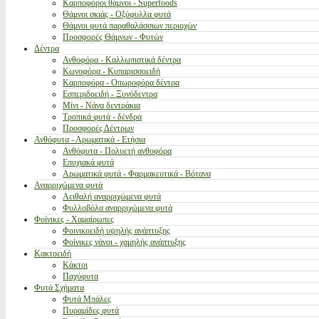
Καρποφόροι θάμνοι - Superfoods
Θάμνοι σκιάς - Οξύφυλλα φυτά
Θάμνοι φυτά παραθαλάσσιων περιοχών
Προσφορές Θάμνων - Φυτών
Δέντρα
Ανθοφόρα - Καλλωπιστικά δέντρα
Κωνοφόρα - Κυπαρισσοειδή
Καρποφόρα - Οπωροφόρα δέντρα
Εσπεριδοειδή - Ξυνόδεντρα
Μίνι - Νάνα δεντράκια
Τροπικά φυτά - δένδρα
Προσφορές Δέντρων
Ανθόφυτα - Αρωματικά - Ετήσια
Ανθόφυτα - Πολυετή ανθοφόρα
Εποχιακά φυτά
Αρωματικά φυτά - Φαρμακευτικά - Βότανα
Αναρριχώμενα φυτά
Αειθαλή αναρριχώμενα φυτά
Φυλλοβόλα αναρριχώμενα φυτά
Φοίνικες - Χαμαίρωπες
Φοινικοειδή υψηλής ανάπτυξης
Φοίνικες νάνοι - χαμηλής ανάπτυξης
Κακτοειδή
Κάκτοι
Παχύφυτα
Φυτά Σχήματα
Φυτά Μπάλες
Πυραμίδες φυτά