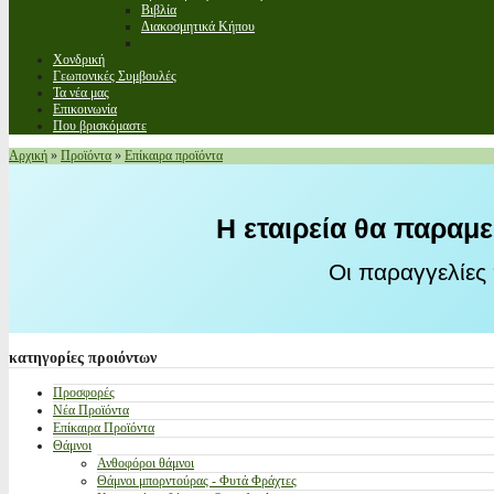
Βιβλία
Διακοσμητικά Κήπου
Χονδρική
Γεωπονικές Συμβουλές
Τα νέα μας
Επικοινωνία
Που βρισκόμαστε
Αρχική
»
Προϊόντα
»
Επίκαιρα προϊόντα
Η εταιρεία θα παραμε
Οι παραγγελίες
κατηγορίες
προιόντων
Προσφορές
Νέα Προϊόντα
Επίκαιρα Προϊόντα
Θάμνοι
Ανθοφόροι θάμνοι
Θάμνοι μπορντούρας - Φυτά Φράχτες