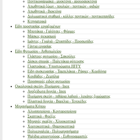
Ποντικοφάρμακα - μυοκτόνα - αρουραιοκτόνα
Απωθητικά ζώων - πουλιών - ποντικών - φιδιών
Απωθητικά - βιοκτόνα
Δολωματικοί σταθμοί - κόλλες ποντικών - ποντικοπαγίδες
Κτηνιατρικά
Είδη προστασίας εργαζομένων
Μποτάκια - Γαλότσες - Φόρμες
Μάσκες ψεκασμού
Ιμάντες - Γυαλιά - Ωτασπίδες - Προσωπίδες
Γάντια εργασίας
Είδη Φυτωρίου - Ανθοπωλείου
Γλάστρες φυτωρίου - Σακούλες
Δίσκοι σποράς - Παλετάκια φύτευσης
Γλαστράκια - Υποστρώματα JIFFY
Είδη συσκευασίας - Ταμπελάκια - Ράφιες - Κορδόνια
Κουβάδες - Ζεμπίλια
Προσφορές ειδών φυτωρίου
Οικολογικά σκεύη- Πυρίμαχα - Inox
Ανοξείδωτα δοχεία - Inox
Πυρίμαχα σκεύη - πιθάρια λαδιού - λεκάνες ζυμώματος
Πλαστικά δοχεία - Βαρέλια - Τενεκέδες
Μηχανήματα Κήπου
Αλυσσοπρίονα - Κονταροπρίονα
Σκαπτικά - Φρέζες
Μηχανές γκαζόν - Χλοοκοπτικά
Χορτοκοπτικά - Θαμνοκοπτικά
Πολυεργαλεία - Πολυμηχανήματα
Ψαλίδια μπορντούρας - Ευθυγραμμιστές