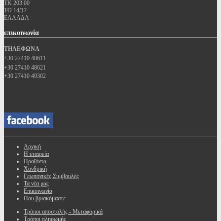
ΤΚ 203 00
ΤΘ 14/17
ΕΛΛΑΔΑ
επικοινωνία
ΤΗΛΕΦΩΝΑ
+30 27410 48611
+30 27410 48621
+30 27410 49302
Αρχική
Η εταιρεία
Προϊόντα
Χονδρική
Γεωπονικές Συμβουλές
Τα νέα μας
Επικοινωνία
Που βρισκόμαστε
Τρόποι αποστολής - Μεταφορικά
Τρόποι πληρωμής