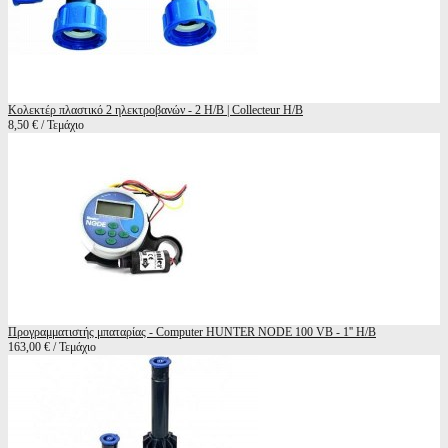
Κολεκτέρ πλαστικό 2 ηλεκτροβανών - 2 Η/Β | Collecteur H/B
8,50 € / Τεμάχιο
Προγραμματιστής μπαταρίας - Computer HUNTER NODE 100 VB - 1'' H/B
163,00 € / Τεμάχιο