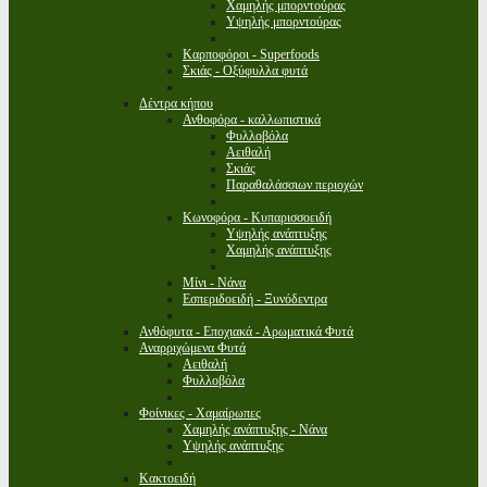
Χαμηλής μπορντούρας
Υψηλής μπορντούρας
Καρποφόροι - Superfoods
Σκιάς - Οξύφυλλα φυτά
Δέντρα κήπου
Ανθοφόρα - καλλωπιστικά
Φυλλοβόλα
Αειθαλή
Σκιάς
Παραθαλάσσιων περιοχών
Κωνοφόρα - Κυπαρισσοειδή
Υψηλής ανάπτυξης
Χαμηλής ανάπτυξης
Μίνι - Νάνα
Εσπεριδοειδή - Ξυνόδεντρα
Ανθόφυτα - Εποχιακά - Αρωματικά Φυτά
Αναρριχώμενα Φυτά
Αειθαλή
Φυλλοβόλα
Φοίνικες - Χαμαίρωπες
Χαμηλής ανάπτυξης - Νάνα
Υψηλής ανάπτυξης
Κακτοειδή