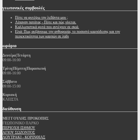
γεωπονικές
συμβουλές
Πότε να φυτέψω την λεβάντα μου ;
Λίπανση πατάτας - Πότε και πώς γίνεται.
Καλλωπιστικά φυτά που αντέχουν σε σκιά.
Ελιά: Πως αυξάνουμε την ανθοφορία, το ποσοστό καρπόδεσης και την
περιεκτικότητα των καρπών σε λάδι
ωράριο
Δευτέρα|Τετάρτη
09:00-16:00
Τρίτη|Πέμπτη|Παρασκευή
09:00-16:00
Σάββατο
09:00-15:00
Κυριακή
ΚΛΕΙΣΤΑ
διεύθυνση
ΜΕΓΓΟΥΛΗΣ ΠΡΟΚΟΠΗΣ
ΓΕΩΠΟΝΙΚΟ ΠΑΡΚΟ
ΠΕΡΙΟΧΗ ΙΣΘΜΟΥ
ΑΓΙΟΥ ΣΩΖΟΝΤΟΣ
ΛΟΥΤΡΑΚΙ - ΚΟΡΙΝΘΙΑΣ