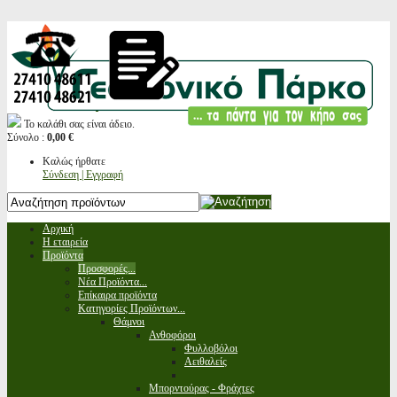
Το καλάθι σας είναι άδειο.
Σύνολο :
0,00 €
Καλώς ήρθατε
Σύνδεση | Εγγραφή
Αρχική
Η εταιρεία
Προϊόντα
Προσφορές...
Νέα Προϊόντα...
Επίκαιρα προϊόντα
Κατηγορίες Προϊόντων...
Θάμνοι
Ανθοφόροι
Φυλλοβόλοι
Αειθαλείς
Μπορντούρας - Φράχτες