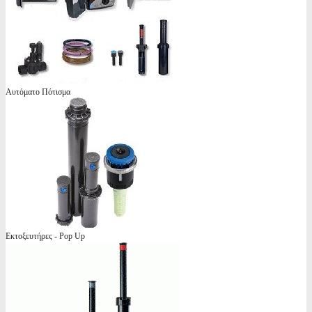
Αυτόματο Πότισμα
Εκτοξευτήρες - Pop Up