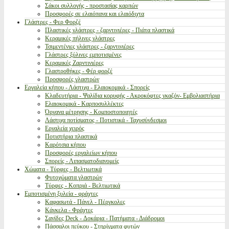
Σάκοι συλλογής - προστασίας καρπών
Προσφορές σε ελαιόπανα και ελαιόδιχτα
Γλάστρες - Φερ Φορζέ
Πλαστικές γλάστρες - ζαρντινιέρες - Πιάτα πλαστικά
Κεραμικές πήλινες γλάστρες
Τσιμεντένιες γλάστρες - ζαρντινιέρες
Γλάστρες ξύλινες εμποτισμένες
Κεραμικές Ζαρντινιέρες
Γλαστροθήκες - Φέρ φορζέ
Προσφορές γλαστρών
Εργαλεία κήπου - Λάστιχα - Ελαιοκομικά - Σπορείς
Κλαδευτήρια - Ψαλίδια κορυφής - Ακροκόφτες γκαζόν- Εμβολιαστήρια
Ελαιοκομικά - Καρποσυλλέκτες
Όργανα μέτρησης - Κομποστοποιητές
Λάστιχα ποτίσματος - Ποτιστικά - Ταχυσύνδεσμοι
Εργαλεία χειρός
Ποτιστήρια πλαστικά
Καρότσια κήπου
Προσφορές εργαλείων κήπου
Σπορείς - Λιπασματοδιανομείς
Χώματα - Τύρφες - Βελτιωτικά
Φυτοχώματα γλαστρών
Τύρφες - Κοπριά - Βελτιωτικά
Εμποτισμένη ξυλεία - φράχτες
Καφασωτά - Πάνελ - Πέργκολες
Κάγκελα - Φράχτες
Σανίδες Deck - Δοκάρια - Πατήματα - Διάδρομοι
Πάσσαλοι πεύκου - Στηρίγματα φυτών