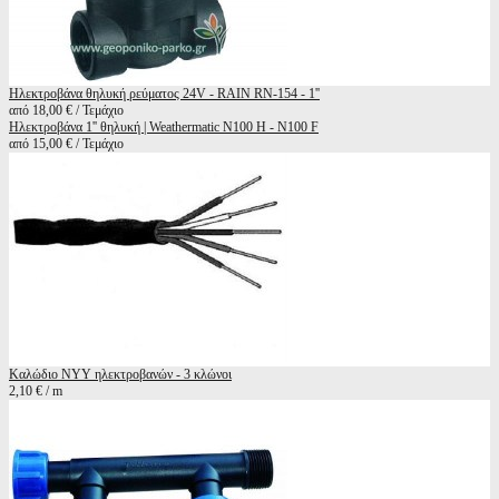
Ηλεκτροβάνα θηλυκή ρεύματος 24V - RAIN RN-154 - 1''
από 18,00 € / Τεμάχιο
Ηλεκτροβάνα 1'' θηλυκή | Weathermatic N100 H - N100 F
από 15,00 € / Τεμάχιο
Καλώδιο ΝΥΥ ηλεκτροβανών - 3 κλώνοι
2,10 € / m