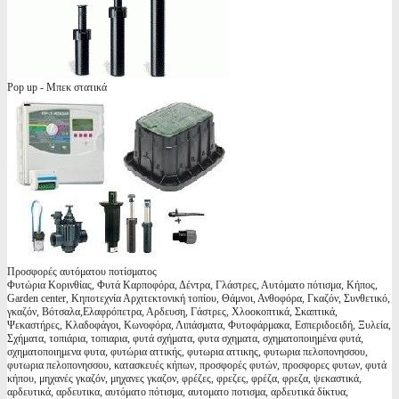
Pop up - Μπεκ στατικά
Προσφορές αυτόματου ποτίσματος
Φυτώρια Κορινθίας, Φυτά Καρποφόρα, Δέντρα, Γλάστρες, Αυτόματο πότισμα, Κήπος,
Garden center, Κηποτεχνία Αρχιτεκτονική τοπίου, Θάμνοι, Ανθοφόρα, Γκαζόν, Συνθετικό,
γκαζόν, Βότσαλα,Ελαφρόπετρα, Αρδευση, Γάστρες, Χλοοκοπτικά, Σκαπτικά,
Ψεκαστήρες, Κλαδοφάγοι, Κωνοφόρα, Λιπάσματα, Φυτοφάρμακα, Εσπεριδοειδή, Ξυλεία,
Σχήματα, τοπιάρια, τοπιαρια, φυτά σχήματα, φυτα σχηματα, σχηματοποιημένα φυτά,
σχηματοποιημενα φυτα, φυτώρια αττικής, φυτωρια αττικης, φυτωρια πελοπονησσου,
φυτωρια πελοπονησσου, κατασκευές κήπων, προσφορές φυτών, προσφορες φυτων, φυτά
κήπου, μηχανές γκαζόν, μηχανες γκαζον, φρέζες, φρεζες, φρέζα, φρεζα, ψεκαστικά,
αρδευτικά, αρδευτικα, αυτόματο πότισμα, αυτοματο ποτισμα, αρδευτικά δίκτυα,