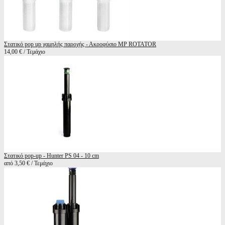
Στατικό pop up χαμηλής παροχής - Ακροφύσιο MP ROTATOR
14,00 € / Τεμάχιο
Στατικό pop-up - Hunter PS 04 - 10 cm
από 3,50 € / Τεμάχιο