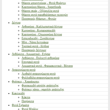
Θάμνοι μπορντούρας - Φυτά Φράχτες
Καρποφόροι θάμνοι - Superfoods
Θάμνοι σκιάς - Οξύφυλλα φυτά
Θάμνοι φυτά παραθαλάσσιων περιοχών
Προσφορές Θάμνων - Φυτών
Δέντρα
Ανθοφόρα - Καλλωπιστικά δέντρα
Κωνοφόρα - Κυπαρισσοειδή
Καρποφόρα - Οπωροφόρα δέντρα
Εσπεριδοειδή - Ξυνόδεντρα
Μίνι - Νάνα δεντράκια
Τροπικά φυτά - δένδρα
Προσφορές Δέντρων
Ανθόφυτα - Αρωματικά - Ετήσια
Ανθόφυτα - Πολυετή ανθοφόρα
Εποχιακά φυτά
Αρωματικά φυτά - Φαρμακευτικά - Βότανα
Αναρριχώμενα φυτά
Αειθαλή αναρριχώμενα φυτά
Φυλλοβόλα αναρριχώμενα φυτά
Φοίνικες - Χαμαίρωπες
Φοινικοειδή υψηλής ανάπτυξης
Φοίνικες νάνοι - χαμηλής ανάπτυξης
Κακτοειδή
Κάκτοι
Παχύφυτα
Φυτά Σχήματα
Φυτά Μπάλες