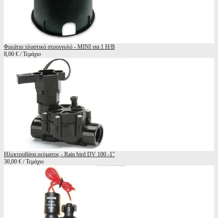
Φρεάτιο πλαστικό στρογγυλό - MINI για 1 Η/Β
8,00 € / Τεμάχιο
Ηλεκτροβάνα ρεύματος - Rain bird DV 100 -1"
30,00 € / Τεμάχιο