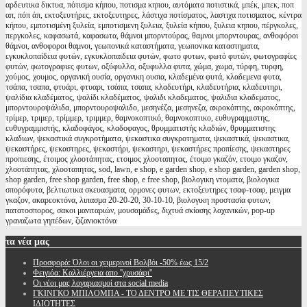
αρδευτικα δικτυα, πότισμα κήπου, ποτισμα κηπου, αυτόματα ποτιστικά, μπέκ, μπεκ, ποπ
απ, πόπ άπ, εκτοξευτήρες, εκτοξευτηρες, λάστιχα ποτίσματος, λαστιχα ποτισματος, κέντρα
κήπου, εμποτισμένη ξυλεία, εμποτισμενη ξυλεια, ξυλεία κήπου, ξυλεια κηπου, πέργκολες,
περγκολες, καφασωτά, καφασωτα, θάμνοι μπορντούρας, θαμνοι μπορντουρας, ανθοφόροι
θάμνοι, ανθοφοροι θαμνοι, γεωπονικά καταστήματα, γεωπονικα καταστηματα,
εγκυκλοπαίδεια φυτών, εγκυκλοπαιδεια φυτών, φωτο φυτων, φωτό φυτών, φωτογραφίες
φυτών, φωτογραφιες φυτων, οξύφυλλα, οξυφυλλα φυτα, χώμα, χωμα, τύρφη, τυρφη,
χούμος, χουμος, οργανική ουσία, οργανικη ουσια, κλαδεμένα φυτά, κλαδεμενα φυτα,
τσάπα, τσαπα, φτυάρι, φτυαρι, τσάπα, τσαπα, κλαδευτήρι, κλαδευτήρια, κλαδευτηρι,
ψαλίδια κλαδέματος, ψαλίδι κλαδέματος, ψαλιδι κλαδεματος, ψαλιδια κλαδεματος,
μπορντουροψάλιδα, μπορντουροψαλιδο, μεσηνέζα, μεσηνεζα, ακροκόπτης, ακροκόπτης,
τρίμερ, τριμερ, τρίμμερ, τριμμερ, θαμνοκοπτικό, θαμνοκοπτικο, ευθυγραμμιστης,
ευθυγραμμιστής, κλαδοφάγος, κλαδοφαγος, θρυμματιστής κλαδιών, θρυμματιστης
κλαδιων, ψεκαστικά συγκροτήματα, ψεκαστικα συγκροτηματα, ψεκαστικά, ψεκαστικα,
ψεκαστήρες, ψεκαστηρες, ψεκαστήρι, ψεκαστηρι, ψεκαστήρες προπίεσης, ψεκαστηρες
προπιεσης, έτοιμος χλοοτάπητας, ετοιμος χλοοταπητας, έτοιμο γκαζόν, ετοιμο γκαζον,
χλοοτάπητας, χλοοταπητας, sod, lawn, e shop, e garden shop, e shop garden, garden shop,
shop garden, free shop garden, free shop, e free shop, βιολογικη ντοματα, βιολογικα
σπορόφυτα, βελτιωτικα σκευασματα, ορμονες φυτων, εκτοξευτηρες τσαφ-τσαφ, μειγμα
γκαζον, ακαρεοκτόνα, λιπασμα 20-20-20, 30-10-10, βιολογικη προστασία φυτων,
πατατοσπορος, σακοι μανιταριών, μουσαμάδες, διχτυά σκίασης λαχανικών, pop-up
γραναζωτα γηπέδων, ζιζανιοκτόνα
τα
νέα μας
Προσφορά: Όλοι οι χειμερινοί Βολβόι -50% έως 15/2
Φειγιόα: Καλλιέργεια απο ''χρυσάφι''
Oι νέοι μας λογαριασμοί στα social media
ΓΚΙΝΓΚΟ ΜΠΙΛΟΜΠΑ - ΤΟ ΔΕΝΤΡΟ ΜΕ ΤΙΣ ΘΕΡΑΠΕΥΤΙΚΕΣ
ΙΔΙΟΤΗΤΕΣ