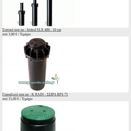
Στατικό pop up - Irritrol SLX 400 - 10 cm
από 3,80 € / Τεμάχιο
Γραναζωτό pop up - K RAIN - ΣΕΙΡΑ RPS 75
από 15,00 € / Τεμάχιο