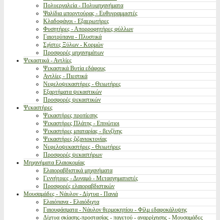
Πολυεργαλεία - Πολυμηχανήματα
Ψαλίδια μπορντούρας - Ευθυγραμμιστές
Κλαδοφάγοι - Εξαερωτήρες
Φυσητήρες - Απορροφητήρες φύλλων
Γαιοτρύπανα - Πλυστικά
Σχίστες Ξύλων - Κορμών
Προσφορές μηχανημάτων
Ψεκαστικά - Αντλίες
Ψεκαστικά Βυτία εδάφους
Αντλίες - Πιεστικά
Νεφελοψεκαστήρες - Θειωτήρες
Εξαρτήματα ψεκαστικών
Προσφορές ψεκαστικών
Ψεκαστήρες
Ψεκαστήρες προπίεσης
Ψεκαστήρες Πλάτης - Επινώτιοι
Ψεκαστήρες μπαταρίας - βενζίνης
Ψεκαστήρες ζιζανιοκτονίας
Νεφελοψεκαστήρες - Θειωτήρες
Προσφορές ψεκαστήρων
Μηχανήματα Ελαιοκομίας
Ελαιοραβδιστικά μηχανήματα
Γεννήτριες - Δυναμό - Μετασχηματιστές
Προσφορές ελαιοραβδιστικών
Μουσαμάδες - Νάυλον - Δίχτυα - Πανιά
Ελαιόπανα - Ελαιόδιχτα
Γαιουφάσματα - Νάυλον θερμοκηπίου - Φίλμ εδαφοκάλυψης
Δίχτυα σκίασης-προστασίας - παγετού - αναρρίχησης - Μουσαμάδες