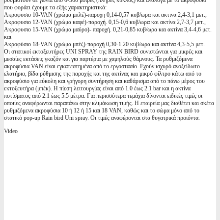
ρυθμιστούν σε γωνία από 0-360 μοίρες (πλήρες κύκλος) και ανάλογα με το ακροφύσιο
που φοράει έχουμε τα εξής χαρακτηριστικά:
Ακροφυσιο 10-VAN (χρώμα μπλέ)-παροχη 0,14-0,57 κυβ/ωρα και ακτινα 2,4-3,1 μετ.,
Ακροφυσιο 12-VAN (χρώμα καφέ)-παροχή. 0,15-0,6 κυβ/ωρα και ακτίνα 2,7-3,7 μετ.,
Ακροφυσιο 15-VAN (χρώμα μαύρο)- παροχή. 0,21-0,85 κυβ/ωρα και ακτίνα 3,4-4,6 μετ.
και
Ακροφύσιο 18-VAN (χρώμα μπέζ)-παροχή 0,30-1.20 κυβ/ωρα και ακτίνα 4,3-5,5 μετ.
Oι στατικοί εκτοξευτήρες UNI SPRAY της RAIN BIRD συνιστώνται για μικρές και
μεσαίες εκτάσεις γκαζόν και για παρτέρια με χαμηλούς θάμνους. Τα ρυθμιζόμενα
ακροφύσια VAN είναι εγκατεστημένα από το εργοστασίο. Εχούν ισχυρό ανοξείδωτο
ελατήριο, βίδα ρύθμισης της παροχής και της ακτίνας και μικρό φίλτρο κάτω από το
ακροφύσιο για εύκολη και γρήγορη συντήρηση και καθάρισμα από το πάνω μέρος του
εκτοξευτήρα (μπέκ). Η πίεση λειτουργίας είναι από 1.0 έως 2.1 bar και η ακτίνα
ποτίσματος από 2.1 έως 5.5 μέτρα. Για περισσότερα τεμάχια δίνονται ειδικές τιμές οι
οποιίες αναφέρωνται παραπάνω στην κλιμάκωση τιμής. Η εταιρεία μας διαθέτει και σκέτα
ρυθμιζόμενα ακροφύσια 10 ή 12 ή 15 και 18 VAN, καθώς και το σώμα μόνο από το
στατικό pop-up Rain bird Uni spray. Οι τιμές αναφέρονται στα θυγατρικά προιόντα.
Video