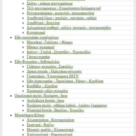
Σκόνες - κόκκοι απεντομώσεων
Τζέλ απεντομώσεων - Ετοιμόχρηστα δολώματα gel
Ποντικοφάρμακα - μυοκτόνα - αρουραιοκτόνα
Απωθητικά ζώων - πουλιών - ποντικών - φιδιών
Απωθητικά - βιοκτόνα
Δολωματικοί σταθμοί - κόλλες ποντικών - ποντικοπαγίδες
Κτηνιατρικά
Είδη προστασίας εργαζομένων
Μποτάκια - Γαλότσες - Φόρμες
Μάσκες ψεκασμού
Ιμάντες - Γυαλιά - Ωτασπίδες - Προσωπίδες
Γάντια εργασίας
Είδη Φυτωρίου - Ανθοπωλείου
Γλάστρες φυτωρίου - Σακούλες
Δίσκοι σποράς - Παλετάκια φύτευσης
Γλαστράκια - Υποστρώματα JIFFY
Είδη συσκευασίας - Ταμπελάκια - Ράφιες - Κορδόνια
Κουβάδες - Ζεμπίλια
Προσφορές ειδών φυτωρίου
Οικολογικά σκεύη- Πυρίμαχα - Inox
Ανοξείδωτα δοχεία - Inox
Πυρίμαχα σκεύη - πιθάρια λαδιού - λεκάνες ζυμώματος
Πλαστικά δοχεία - Βαρέλια - Τενεκέδες
Μηχανήματα Κήπου
Αλυσσοπρίονα - Κονταροπρίονα
Σκαπτικά - Φρέζες
Μηχανές γκαζόν - Χλοοκοπτικά
Χορτοκοπτικά - Θαμνοκοπτικά