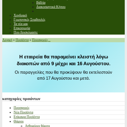
Βιβλία
Διακοσμητικά Κήπου
Χονδρική
Γεωπονικές Συμβουλές
Τα νέα μας
Επικοινωνία
Που βρισκόμαστε
Αρχική
»
Προϊόντα
»
Προσφορές...
Η εταιρεία θα παραμείνει κλειστή λόγω
διακοπών από 9 μέχρι και 16 Αυγούστου.
Οι παραγγελίες που θα προκύψουν θα εκτελεστούν
από 17 Αυγούστου και μετά.
κατηγορίες
προιόντων
Προσφορές
Νέα Προϊόντα
Επίκαιρα Προϊόντα
Θάμνοι
Ανθοφόροι θάμνοι