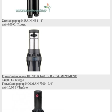
Στατικό pop up K RAIN NP4 - 4''
από 4,00 € / Τεμάχιο
Γραναζωτό pop up - HUNTER I-40 SS B - ΡΥΘΜΙΖΟΜΕΝΟ
140,00 € / Τεμάχιο
Γραναζωτό pop up HOLMAN 7500 - 3/4"
από 15,00 € / Τεμάχιο