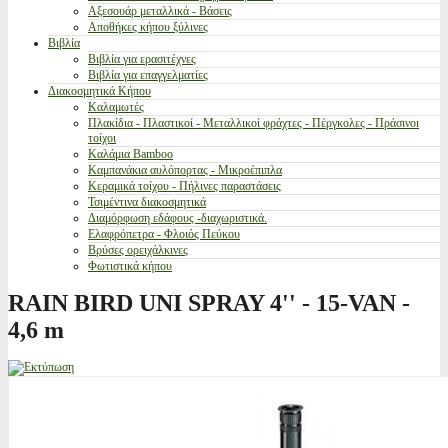
Αξεσουάρ μεταλλικά - Βάσεις
Αποθήκες κήπου ξύλινες
Βιβλία
Βιβλία για ερασιτέχνες
Βιβλία για επαγγελματίες
Διακοσμητικά Κήπου
Καλαμωτές
Πλακίδια - Πλαστικοί - Μεταλλικοί φράχτες - Πέργκολες - Πράσινοι
τοίχοι
Καλάμια Bamboo
Καμπανάκια αυλόπορτας - Μικροέπιπλα
Κεραμικά τοίχου - Πήλινες παραστάσεις
Τσιμέντινα διακοσμητικά
Διαμόρφωση εδάφους -διαχωριστικά.
Ελαφρόπετρα - Φλοιός Πεύκου
Βρύσες ορειχάλκινες
Φωτιστικά κήπου
RAIN BIRD UNI SPRAY 4'' - 15-VAN -
4,6 m