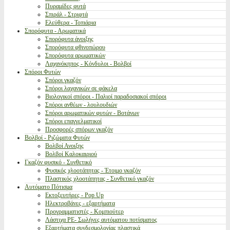
Πυραμίδες φυτά
Σπιράλ - Στριφτά
Ελεύθερα - Τοπιάρια
Σπορόφυτα - Αρωματικά
Σπορόφυτα άνοιξης
Σπορόφυτα φθινοπώρου
Σπορόφυτα αρωματικών
Λαχανόκηπος - Κόνδυλοι - Βολβοί
Σπόροι Φυτών
Σπόροι γκαζόν
Σπόροι λαχανικών σε φάκελα
Βιολογικοί σπόροι - Παλιοί παραδοσιακοί σπόροι
Σπόροι ανθέων - λουλουδιών
Σπόροι αρωματικών φυτών - Βοτάνων
Σπόροι επαγγελματικοί
Προσφορές σπόρων γκαζόν
Βολβοί - Ριζώματα Φυτών
Βολβοί Ανοιξης
Βολβοί Καλοκαιριού
Γκαζόν φυσικό - Συνθετικό
Φυσικός χλοοτάπητας - Έτοιμο γκαζόν
Πλαστικός χλοοτάπητας - Συνθετικό γκαζόν
Αυτόματο Πότισμα
Εκτοξευτήρες - Pop Up
Ηλεκτροβάνες - εξαρτήματα
Προγραμματιστές - Κομπιούτερ
Λάστιχα PE- Σωλήνες αυτόματου ποτίσματος
Εξαρτήματα συνδεσμολογίας πλαστικά