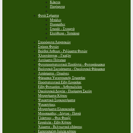
Κάκτοι
Παχύφυτα
Φυτά Σχήματα
Μπάλες
Πυραμίδες
Σπιράλ - Στριφτά
Ελεύθερα - Τοπιάρια
Σπορόφυτα Λαχανικών
Σπόροι Φυτών
Βολβοί Ανθεων - Ριζώματα Φυτών
Χλοοτάπητας - Γκαζόν
Αυτόματο Πότισμα
Φυτοπροστατευτικά Προϊόντα - Φυτοφάρμακα
Βιολογικά Σκευάσματα - Οικολογικά Φάρμακα
Λιπάσματα - Ορμόνες
Φάρμακα Υγειονομικής Σημασίας
Προστατευτικά Είδη Εργασίας
Είδη Φυτωρίου - Ανθοπωλείου
Οικολογικά Δοχεία - Πυρίμαχα Σκεύη
Μηχανήματα Κήπου
Ψεκαστικά Συγκροτήματα
Ψεκαστήρες
Μηχανήματα Ελαιοκομίας
Μουσαμάδες - Δίχτυα - Πανιά
Γλάστρες - Φερ Φορζέ
Εργαλεία - Είδη Κήπου
Χώματα - Βελτιωτικά εδάφους
Εμποτισμένη ξυλεία κήπου