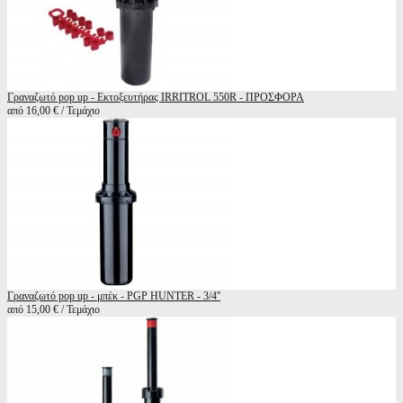
Γραναζωτό pop up - Εκτοξευτήρας IRRITROL 550R - ΠΡΟΣΦΟΡΑ
από 16,00 € / Τεμάχιο
Γραναζωτό pop up - μπέκ - PGP HUNTER - 3/4''
από 15,00 € / Τεμάχιο