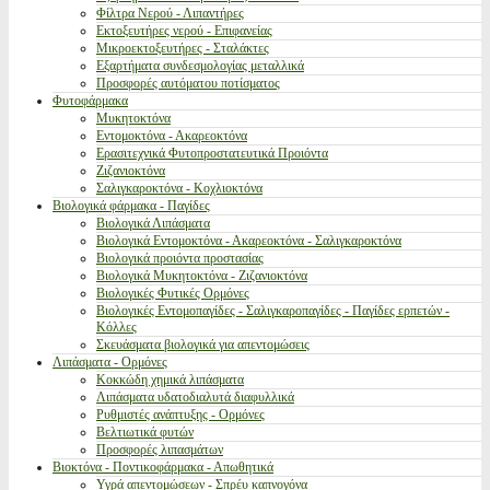
Φίλτρα Νερού - Λιπαντήρες
Εκτοξευτήρες νερού - Επιφανείας
Μικροεκτοξευτήρες - Σταλάκτες
Εξαρτήματα συνδεσμολογίας μεταλλικά
Προσφορές αυτόματου ποτίσματος
Φυτοφάρμακα
Μυκητοκτόνα
Εντομοκτόνα - Ακαρεοκτόνα
Ερασιτεχνικά Φυτοπροστατευτικά Προιόντα
Ζιζανιοκτόνα
Σαλιγκαροκτόνα - Κοχλιοκτόνα
Βιολογικά φάρμακα - Παγίδες
Βιολογικά Λιπάσματα
Βιολογικά Εντομοκτόνα - Ακαρεοκτόνα - Σαλιγκαροκτόνα
Βιολογικά προιόντα προστασίας
Βιολογικά Μυκητοκτόνα - Ζιζανιοκτόνα
Βιολογικές Φυτικές Ορμόνες
Βιολογικές Εντομοπαγίδες - Σαλιγκαροπαγίδες - Παγίδες ερπετών -
Κόλλες
Σκευάσματα βιολογικά για απεντομώσεις
Λιπάσματα - Ορμόνες
Κοκκώδη χημικά λιπάσματα
Λιπάσματα υδατοδιαλυτά διαφυλλικά
Ρυθμιστές ανάπτυξης - Ορμόνες
Βελτιωτικά φυτών
Προσφορές λιπασμάτων
Βιοκτόνα - Ποντικοφάρμακα - Απωθητικά
Υγρά απεντομώσεων - Σπρέυ καπνογόνα