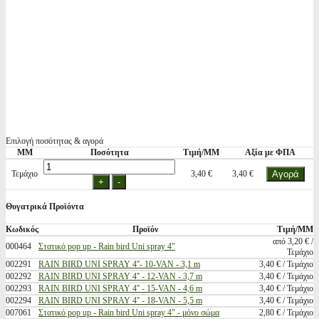
Επιλογή ποσότητας & αγορά
ΜΜ
Ποσότητα
Τιμή/ΜΜ
Αξία με ΦΠΑ
Τεμάχιο
3,40 €
3,40 €
Θυγατρικά Προϊόντα
Κωδικός
Προϊόν
Τιμή/ΜΜ
από 3,20 € /
000464
Στατικό pop up - Rain bird Uni spray 4"
Τεμάχιο
002291
RAIN BIRD UNI SPRAY 4''- 10-VAN - 3,1 m
3,40 € / Τεμάχιο
002292
RAIN BIRD UNI SPRAY 4'' - 12-VAN - 3,7 m
3,40 € / Τεμάχιο
002293
RAIN BIRD UNI SPRAY 4'' - 15-VAN - 4,6 m
3,40 € / Τεμάχιο
002294
RAIN BIRD UNI SPRAY 4'' - 18-VAN - 5,5 m
3,40 € / Τεμάχιο
007061
Στατικό pop up - Rain bird Uni spray 4" - μόνο σώμα
2,80 € / Τεμάχιο