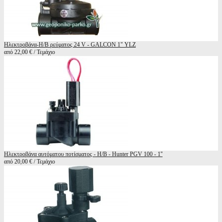
Ηλεκτροβάνα-Η/B ρεύματος 24 V - GALCON 1" YLZ
από 22,00 € / Τεμάχιο
Ηλεκτροβάνα αυτόματου ποτίσματος - Η/Β - Hunter PGV 100 - 1''
από 20,00 € / Τεμάχιο