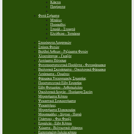
Κάκτοι
Παχύφυτα
Φυτά Σχήματα
Μπάλες
Πυραμίδες
Σπιράλ - Στριφτά
Ελεύθερα - Τοπιάρια
Σπορόφυτα Λαχανικών
Σπόροι Φυτών
Βολβοί Ανθεων - Ριζώματα Φυτών
Χλοοτάπητας - Γκαζόν
Αυτόματο Πότισμα
Φυτοπροστατευτικά Προϊόντα - Φυτοφάρμακα
Βιολογικά Σκευάσματα - Οικολογικά Φάρμακα
Λιπάσματα - Ορμόνες
Φάρμακα Υγειονομικής Σημασίας
Προστατευτικά Είδη Εργασίας
Είδη Φυτωρίου - Ανθοπωλείου
Οικολογικά Δοχεία - Πυρίμαχα Σκεύη
Μηχανήματα Κήπου
Ψεκαστικά Συγκροτήματα
Ψεκαστήρες
Μηχανήματα Ελαιοκομίας
Μουσαμάδες - Δίχτυα - Πανιά
Γλάστρες - Φερ Φορζέ
Εργαλεία - Είδη Κήπου
Χώματα - Βελτιωτικά εδάφους
Εμποτισμένη ξυλεία κήπου