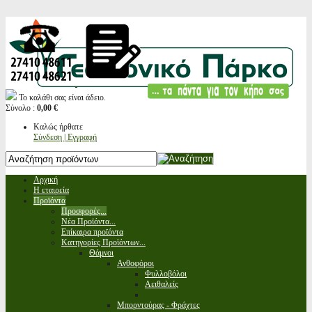
Το καλάθι σας είναι άδειο.
Σύνολο :
0,00 €
Καλώς ήρθατε
Σύνδεση | Εγγραφή
Αρχική
Η εταιρεία
Προϊόντα
Προσφορές...
Νέα Προϊόντα...
Επίκαιρα προϊόντα
Κατηγορίες Προϊόντων...
Θάμνοι
Ανθοφόροι
Φυλλοβόλοι
Αειθαλείς
Μπορντούρας - Φράχτες