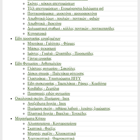
Σκόνες - κόκκοι απεντομώσεων
Τζέλ απεντομώσεων - Ετοιμόχρηστα δολώματα gel
Ποντικοφάρμακα - μυοκτόνα - αρουραιοκτόνα
Απωθητικά ζώων - πουλιών - ποντικών - φιδιών
Απωθητικά - βιοκτόνα
Δολωματικοί σταθμοί - κόλλες ποντικών - ποντικοπαγίδες
Κτηνιατρικά
Είδη προστασίας εργαζομένων
Μποτάκια - Γαλότσες - Φόρμες
Μάσκες ψεκασμού
Ιμάντες - Γυαλιά - Ωτασπίδες - Προσωπίδες
Γάντια εργασίας
Είδη Φυτωρίου - Ανθοπωλείου
Γλάστρες φυτωρίου - Σακούλες
Δίσκοι σποράς - Παλετάκια φύτευσης
Γλαστράκια - Υποστρώματα JIFFY
Είδη συσκευασίας - Ταμπελάκια - Ράφιες - Κορδόνια
Κουβάδες - Ζεμπίλια
Προσφορές ειδών φυτωρίου
Οικολογικά σκεύη- Πυρίμαχα - Inox
Ανοξείδωτα δοχεία - Inox
Πυρίμαχα σκεύη - πιθάρια λαδιού - λεκάνες ζυμώματος
Πλαστικά δοχεία - Βαρέλια - Τενεκέδες
Μηχανήματα Κήπου
Αλυσσοπρίονα - Κονταροπρίονα
Σκαπτικά - Φρέζες
Μηχανές γκαζόν - Χλοοκοπτικά
Χορτοκοπτικά - Θαμνοκοπτικά