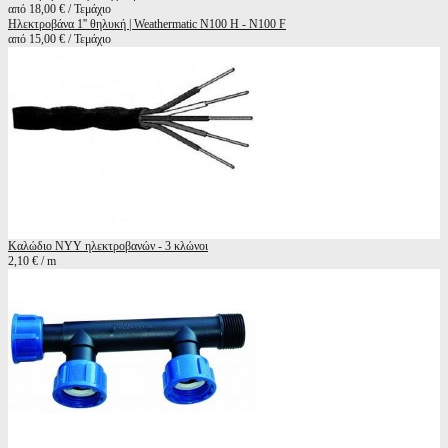
από 18,00 € / Τεμάχιο
Ηλεκτροβάνα 1'' θηλυκή | Weathermatic N100 H - N100 F
από 15,00 € / Τεμάχιο
Καλώδιο ΝΥΥ ηλεκτροβανών - 3 κλώνοι
2,10 € / m