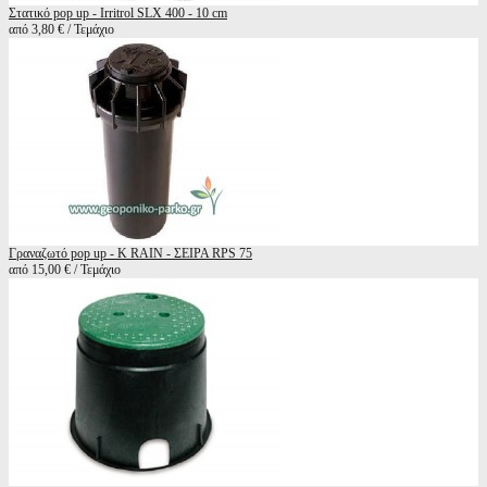
Στατικό pop up - Irritrol SLX 400 - 10 cm
από 3,80 € / Τεμάχιο
Γραναζωτό pop up - K RAIN - ΣΕΙΡΑ RPS 75
από 15,00 € / Τεμάχιο