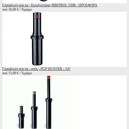
Γραναζωτό pop up - Εκτοξευτήρας IRRITROL 550R - ΠΡΟΣΦΟΡΑ
από 16,00 € / Τεμάχιο
Γραναζωτό pop up - μπέκ - PGP HUNTER - 3/4''
από 15,00 € / Τεμάχιο