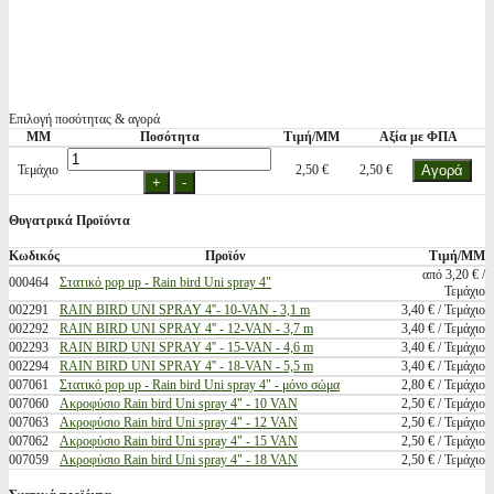
Επιλογή ποσότητας & αγορά
ΜΜ
Ποσότητα
Τιμή/ΜΜ
Αξία με ΦΠΑ
Τεμάχιο
2,50 €
2,50 €
Θυγατρικά Προϊόντα
Κωδικός
Προϊόν
Τιμή/ΜΜ
από 3,20 € /
000464
Στατικό pop up - Rain bird Uni spray 4"
Τεμάχιο
002291
RAIN BIRD UNI SPRAY 4''- 10-VAN - 3,1 m
3,40 € / Τεμάχιο
002292
RAIN BIRD UNI SPRAY 4'' - 12-VAN - 3,7 m
3,40 € / Τεμάχιο
002293
RAIN BIRD UNI SPRAY 4'' - 15-VAN - 4,6 m
3,40 € / Τεμάχιο
002294
RAIN BIRD UNI SPRAY 4'' - 18-VAN - 5,5 m
3,40 € / Τεμάχιο
007061
Στατικό pop up - Rain bird Uni spray 4" - μόνο σώμα
2,80 € / Τεμάχιο
007060
Ακροφύσιο Rain bird Uni spray 4" - 10 VAN
2,50 € / Τεμάχιο
007063
Ακροφύσιο Rain bird Uni spray 4" - 12 VAN
2,50 € / Τεμάχιο
007062
Ακροφύσιο Rain bird Uni spray 4" - 15 VAN
2,50 € / Τεμάχιο
007059
Ακροφύσιο Rain bird Uni spray 4" - 18 VAN
2,50 € / Τεμάχιο