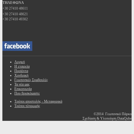
ΤΗΛΕΦΩΝΑ
+30 27410 48611
+30 27410 48621
+30 27410 49302
Αρχική
Η εταιρεία
Προϊόντα
Χονδρική
Γεωπονικές Συμβουλές
Τα νέα μας
Επικοινωνία
Που βρισκόμαστε
Τρόποι αποστολής - Μεταφορικά
Τρόποι πληρωμής
©2014 Γεωπονικό Πάρκο
Σχεδίαση & Υλοποίηση DataQube