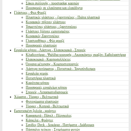
Σάκοι συλλογής - προστασίας καρπών
Προσφορές σε ελαιόπανα και ελαιόδιχτα
Γλάστρες - Φερ Φορζέ
Πλαστικές γλάστρες - ζαρντινιέρες - Πιάτα πλαστικά
Κεραμικές πήλινες γλάστρες
Τσιμεντένιες γλάστρες - ζαρντινιέρες
Γλάστρες ξύλινες εμποτισμένες
Κεραμικές Ζαρντινιέρες
Γλαστροθήκες - Φέρ φορζέ
Προσφορές γλαστρών
Εργαλεία κήπου - Λάστιχα - Ελαιοκομικά - Σπορείς
Κλαδευτήρια - Ψαλίδια κορυφής - Ακροκόφτες γκαζόν- Εμβολιαστήρια
Ελαιοκομικά - Καρποσυλλέκτες
Όργανα μέτρησης - Κομποστοποιητές
Λάστιχα ποτίσματος - Ποτιστικά - Ταχυσύνδεσμοι
Εργαλεία χειρός
Ποτιστήρια πλαστικά
Καρότσια κήπου
Προσφορές εργαλείων κήπου
Σπορείς - Λιπασματοδιανομείς
Χώματα - Τύρφες - Βελτιωτικά
Φυτοχώματα γλαστρών
Τύρφες - Κοπριά - Βελτιωτικά
Εμποτισμένη ξυλεία - φράχτες
Καφασωτά - Πάνελ - Πέργκολες
Κάγκελα - Φράχτες
Σανίδες Deck - Δοκάρια - Πατήματα - Διάδρομοι
Πάσσαλοι πεύκου - Στηρίγματα φυτών