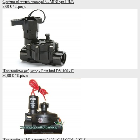
Φρεάτιο πλαστικό στρογγυλό - MINI για 1 Η/Β
8,00 € / Τεμάχιο
Ηλεκτροβάνα ρεύματος - Rain bird DV 100 -1"
30,00 € / Τεμάχιο