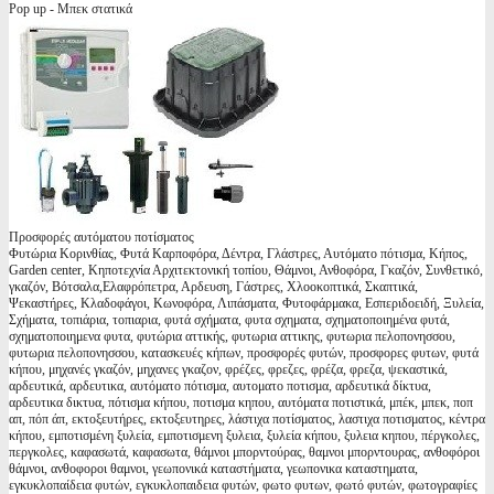
Pop up - Μπεκ στατικά
Προσφορές αυτόματου ποτίσματος
Φυτώρια Κορινθίας, Φυτά Καρποφόρα, Δέντρα, Γλάστρες, Αυτόματο πότισμα, Κήπος,
Garden center, Κηποτεχνία Αρχιτεκτονική τοπίου, Θάμνοι, Ανθοφόρα, Γκαζόν, Συνθετικό,
γκαζόν, Βότσαλα,Ελαφρόπετρα, Αρδευση, Γάστρες, Χλοοκοπτικά, Σκαπτικά,
Ψεκαστήρες, Κλαδοφάγοι, Κωνοφόρα, Λιπάσματα, Φυτοφάρμακα, Εσπεριδοειδή, Ξυλεία,
Σχήματα, τοπιάρια, τοπιαρια, φυτά σχήματα, φυτα σχηματα, σχηματοποιημένα φυτά,
σχηματοποιημενα φυτα, φυτώρια αττικής, φυτωρια αττικης, φυτωρια πελοπονησσου,
φυτωρια πελοπονησσου, κατασκευές κήπων, προσφορές φυτών, προσφορες φυτων, φυτά
κήπου, μηχανές γκαζόν, μηχανες γκαζον, φρέζες, φρεζες, φρέζα, φρεζα, ψεκαστικά,
αρδευτικά, αρδευτικα, αυτόματο πότισμα, αυτοματο ποτισμα, αρδευτικά δίκτυα,
αρδευτικα δικτυα, πότισμα κήπου, ποτισμα κηπου, αυτόματα ποτιστικά, μπέκ, μπεκ, ποπ
απ, πόπ άπ, εκτοξευτήρες, εκτοξευτηρες, λάστιχα ποτίσματος, λαστιχα ποτισματος, κέντρα
κήπου, εμποτισμένη ξυλεία, εμποτισμενη ξυλεια, ξυλεία κήπου, ξυλεια κηπου, πέργκολες,
περγκολες, καφασωτά, καφασωτα, θάμνοι μπορντούρας, θαμνοι μπορντουρας, ανθοφόροι
θάμνοι, ανθοφοροι θαμνοι, γεωπονικά καταστήματα, γεωπονικα καταστηματα,
εγκυκλοπαίδεια φυτών, εγκυκλοπαιδεια φυτών, φωτο φυτων, φωτό φυτών, φωτογραφίες