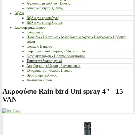
Αξεσουάρ μεταλλικά - Βάσεις
Αποθήκες κήπου ξύλινες
Βιβλία
Βιβλία για ερασιτέχνες
Βιβλία για επαγγελματίες
Διακοσμητικά Κήπου
Καλαμωτές
Πλακίδια - Πλαστικοί - Μεταλλικοί φράχτες - Πέργκολες - Πράσινοι
τοίχοι
Καλάμια Bamboo
Καμπανάκια αυλόπορτας - Μικροέπιπλα
Κεραμικά τοίχου - Πήλινες παραστάσεις
Τσιμέντινα διακοσμητικά
Διαμόρφωση εδάφους -διαχωριστικά.
Ελαφρόπετρα - Φλοιός Πεύκου
Βρύσες ορειχάλκινες
Φωτιστικά κήπου
Ακροφύσιο Rain bird Uni spray 4" - 15
VAN