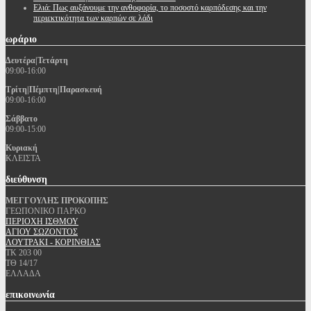
Ελιά: Πως αυξάνουμε την ανθοφορία, το ποσοστό καρπόδεσης και την
περιεκτικότητα των καρπών σε λάδι
ωράριο
Δευτέρα|Τετάρτη
09:00-16:00
Τρίτη|Πέμπτη|Παρασκευή
09:00-16:00
Σάββατο
09:00-15:00
Κυριακή
ΚΛΕΙΣΤΑ
διεύθυνση
ΜΕΓΓΟΥΛΗΣ ΠΡΟΚΟΠΗΣ
ΓΕΩΠΟΝΙΚΟ ΠΑΡΚΟ
ΠΕΡΙΟΧΗ ΙΣΘΜΟΥ
ΑΓΙΟΥ ΣΩΖΟΝΤΟΣ
ΛΟΥΤΡΑΚΙ - ΚΟΡΙΝΘΙΑΣ
ΤΚ 203 00
ΤΘ 14/17
ΕΛΛΑΔΑ
επικοινωνία