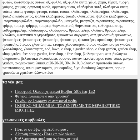
φυτών, φωτογραφιες φυτων, οξύφυλλα, οξυφυλλα φυτα, χώμα, χωμα, τύρφη, τυρφη,
χούμος, χουμος, οργανική ουσία, οργανικη ουσια, κλαδεμένα φυτά, κλαδεμενα φυτα,
τσάπα, τσαπα, φτυάρι, φτυαρι, τσάπα, τσαπα, κλαδευτήρι, κλαδευτήρια, κλαδευτηρι,
ψαλίδια κλαδέματος, ψαλίδι κλαδέματος, ψαλιδι κλαδεματος, ψαλιδια κλαδεματος,
μπορντουροψάλιδα, μπορντουροψαλιδο, μεσηνέζα, μεσηνεζα, ακροκόπτης, ακροκόπτης,
τρίμερ, τριμερ, τρίμμερ, τριμμερ, θαμνοκοπτικό, θαμνοκοπτικο, ευθυγραμμιστης,
ευθυγραμμιστής, κλαδοφάγος, κλαδοφαγος, θρυμματιστής κλαδιών, θρυμματιστης
κλαδιων, ψεκαστικά συγκροτήματα, ψεκαστικα συγκροτηματα, ψεκαστικά, ψεκαστικα,
ψεκαστήρες, ψεκαστηρες, ψεκαστήρι, ψεκαστηρι, ψεκαστήρες προπίεσης, ψεκαστηρες
προπιεσης, έτοιμος χλοοτάπητας, ετοιμος χλοοταπητας, έτοιμο γκαζόν, ετοιμο γκαζον,
χλοοτάπητας, χλοοταπητας, sod, lawn, e shop, e garden shop, e shop garden, garden shop,
shop garden, free shop garden, free shop, e free shop, βιολογικη ντοματα, βιολογικα
σπορόφυτα, βελτιωτικα σκευασματα, ορμονες φυτων, εκτοξευτηρες τσαφ-τσαφ, μειγμα
γκαζον, ακαρεοκτόνα, λιπασμα 20-20-20, 30-10-10, βιολογικη προστασία φυτων,
πατατοσπορος, σακοι μανιταριών, μουσαμάδες, διχτυά σκίασης λαχανικών, pop-up
γραναζωτα γηπέδων, ζιζανιοκτόνα
τα
νέα μας
Προσφορά: Όλοι οι χειμερινοί Βολβόι -50% έως 15/2
Φειγιόα: Καλλιέργεια απο ''χρυσάφι''
Oι νέοι μας λογαριασμοί στα social media
ΓΚΙΝΓΚΟ ΜΠΙΛΟΜΠΑ - ΤΟ ΔΕΝΤΡΟ ΜΕ ΤΙΣ ΘΕΡΑΠΕΥΤΙΚΕΣ
ΙΔΙΟΤΗΤΕΣ
γεωπονικές
συμβουλές
Πότε να φυτέψω την λεβάντα μου ;
Λίπανση πατάτας - Πότε και πώς γίνεται.
Καλλωπιστικά φυτά που αντέχουν σε σκιά.