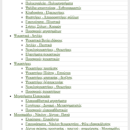
Πολυεργαλεία - Πολυμηχανήματα
Ψαλίδια μπορντούρας - Ευθυγραμμιστές
Κλαδοφάγοι - Εξαερωτήρες
Φυσητήρες - Απορροφητήρες φύλλων
Γαιοτρύπανα - Πλυστικά
Σχίστες Ξύλων - Κορμών
Προσφορές μηχανημάτων
Ψεκαστικά - Αντλίες
Ψεκαστικά Βυτία εδάφους
Αντλίες - Πιεστικά
Νεφελοψεκαστήρες - Θειωτήρες
Εξαρτήματα ψεκαστικών
Προσφορές ψεκαστικών
Ψεκαστήρες
Ψεκαστήρες προπίεσης
Ψεκαστήρες Πλάτης - Επινώτιοι
Ψεκαστήρες μπαταρίας - βενζίνης
Ψεκαστήρες ζιζανιοκτονίας
Νεφελοψεκαστήρες - Θειωτήρες
Προσφορές ψεκαστήρων
Μηχανήματα Ελαιοκομίας
Ελαιοραβδιστικά μηχανήματα
Γεννήτριες - Δυναμό - Μετασχηματιστές
Προσφορές ελαιοραβδιστικών
Μουσαμάδες - Νάυλον - Δίχτυα - Πανιά
Ελαιόπανα - Ελαιόδιχτα
Γαιουφάσματα - Νάυλον θερμοκηπίου - Φίλμ εδαφοκάλυψης
Δίχτυα σκίασης-προστασίας - παγετού - αναρρίχησης - Μουσαμάδες