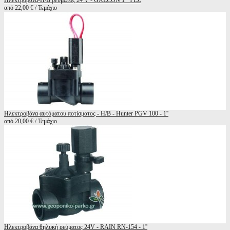
Ηλεκτροβάνα-Η/B ρεύματος 24 V - GALCON 1" YLZ
από 22,00 € / Τεμάχιο
Ηλεκτροβάνα αυτόματου ποτίσματος - Η/Β - Hunter PGV 100 - 1''
από 20,00 € / Τεμάχιο
Ηλεκτροβάνα θηλυκή ρεύματος 24V - RAIN RN-154 - 1''