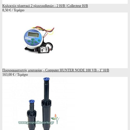
Κολεκτέρ πλαστικό 2 ηλεκτροβανών - 2 Η/Β | Collecteur H/B
8,50 € / Τεμάχιο
Προγραμματιστής μπαταρίας - Computer HUNTER NODE 100 VB - 1'' H/B
163,00 € / Τεμάχιο