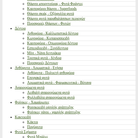
Θάμνοι μπορντούρας - Φυτά Φράχτες
Καρποφόροι θάμνοι - Superfoods
Θάμνοι σκιάς - Οξύφυλλα φυτά
Θάμνοι φυτά παραθαλάσσιων περιοχών
Προσφορές Θάμνων - Φυτών
Δέντρα
Ανθοφόρα - Καλλωπιστικά δέντρα
Κωνοφόρα - Κυπαρισσοειδή
Καρποφόρα - Οπωροφόρα δέντρα
Εσπεριδοειδή - Ξυνόδεντρα
Μίνι - Νάνα δεντράκια
Τροπικά φυτά - δένδρα
Προσφορές Δέντρων
Ανθόφυτα - Αρωματικά - Ετήσια
Ανθόφυτα - Πολυετή ανθοφόρα
Εποχιακά φυτά
Αρωματικά φυτά - Φαρμακευτικά - Βότανα
Αναρριχώμενα φυτά
Αειθαλή αναρριχώμενα φυτά
Φυλλοβόλα αναρριχώμενα φυτά
Φοίνικες - Χαμαίρωπες
Φοινικοειδή υψηλής ανάπτυξης
Φοίνικες νάνοι - χαμηλής ανάπτυξης
Κακτοειδή
Κάκτοι
Παχύφυτα
Φυτά Σχήματα
Φυτά Μπάλες