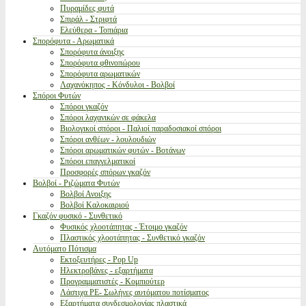
Πυραμίδες φυτά
Σπιράλ - Στριφτά
Ελεύθερα - Τοπιάρια
Σπορόφυτα - Αρωματικά
Σπορόφυτα άνοιξης
Σπορόφυτα φθινοπώρου
Σπορόφυτα αρωματικών
Λαχανόκηπος - Κόνδυλοι - Βολβοί
Σπόροι Φυτών
Σπόροι γκαζόν
Σπόροι λαχανικών σε φάκελα
Βιολογικοί σπόροι - Παλιοί παραδοσιακοί σπόροι
Σπόροι ανθέων - λουλουδιών
Σπόροι αρωματικών φυτών - Βοτάνων
Σπόροι επαγγελματικοί
Προσφορές σπόρων γκαζόν
Βολβοί - Ριζώματα Φυτών
Βολβοί Ανοιξης
Βολβοί Καλοκαιριού
Γκαζόν φυσικό - Συνθετικό
Φυσικός χλοοτάπητας - Έτοιμο γκαζόν
Πλαστικός χλοοτάπητας - Συνθετικό γκαζόν
Αυτόματο Πότισμα
Εκτοξευτήρες - Pop Up
Ηλεκτροβάνες - εξαρτήματα
Προγραμματιστές - Κομπιούτερ
Λάστιχα PE- Σωλήνες αυτόματου ποτίσματος
Εξαρτήματα συνδεσμολογίας πλαστικά