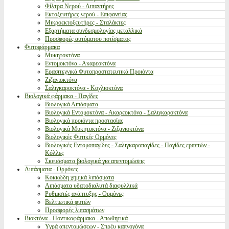
Φίλτρα Νερού - Λιπαντήρες
Εκτοξευτήρες νερού - Επιφανείας
Μικροεκτοξευτήρες - Σταλάκτες
Εξαρτήματα συνδεσμολογίας μεταλλικά
Προσφορές αυτόματου ποτίσματος
Φυτοφάρμακα
Μυκητοκτόνα
Εντομοκτόνα - Ακαρεοκτόνα
Ερασιτεχνικά Φυτοπροστατευτικά Προιόντα
Ζιζανιοκτόνα
Σαλιγκαροκτόνα - Κοχλιοκτόνα
Βιολογικά φάρμακα - Παγίδες
Βιολογικά Λιπάσματα
Βιολογικά Εντομοκτόνα - Ακαρεοκτόνα - Σαλιγκαροκτόνα
Βιολογικά προιόντα προστασίας
Βιολογικά Μυκητοκτόνα - Ζιζανιοκτόνα
Βιολογικές Φυτικές Ορμόνες
Βιολογικές Εντομοπαγίδες - Σαλιγκαροπαγίδες - Παγίδες ερπετών -
Κόλλες
Σκευάσματα βιολογικά για απεντομώσεις
Λιπάσματα - Ορμόνες
Κοκκώδη χημικά λιπάσματα
Λιπάσματα υδατοδιαλυτά διαφυλλικά
Ρυθμιστές ανάπτυξης - Ορμόνες
Βελτιωτικά φυτών
Προσφορές λιπασμάτων
Βιοκτόνα - Ποντικοφάρμακα - Απωθητικά
Υγρά απεντομώσεων - Σπρέυ καπνογόνα