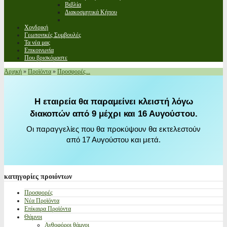
Βιβλία
Διακοσμητικά Κήπου
Χονδρική
Γεωπονικές Συμβουλές
Τα νέα μας
Επικοινωνία
Που βρισκόμαστε
Αρχική
»
Προϊόντα
»
Προσφορές...
Η εταιρεία θα παραμείνει κλειστή λόγω
διακοπών από 9 μέχρι και 16 Αυγούστου.
Οι παραγγελίες που θα προκύψουν θα εκτελεστούν
από 17 Αυγούστου και μετά.
κατηγορίες
προιόντων
Προσφορές
Νέα Προϊόντα
Επίκαιρα Προϊόντα
Θάμνοι
Ανθοφόροι θάμνοι