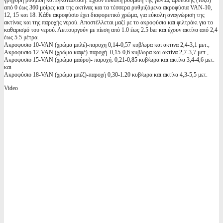
γρήγορη ρυθμίση και εγκαταστάση. Εχουν εύκολη ρύθμιση τής γωνίας άρδευσης (τόξο)
από 0 έως 360 μοίρες και της ακτίνας και τα τέσσερα ρυθμιζόμενα ακροφύσια VAN-10,
12, 15 και 18. Κάθε ακροφύσιο έχει διαφορετικό χρώμα, για εύκολη αναγνώριση της
ακτίνας και της παροχής νερού. Αποστέλλεται μαζί με το ακροφύσιο και φιλτράκι για το
καθαρισμό του νερού. Λειτουργούν με πίεση από 1.0 έως 2.5 bar και έχουν ακτίνα από 2,4
έως 5.5 μέτρα.
Ακροφυσιο 10-VAN (χρώμα μπλέ)-παροχη 0,14-0,57 κυβ/ωρα και ακτινα 2,4-3,1 μετ.,
Ακροφυσιο 12-VAN (χρώμα καφέ)-παροχή. 0,15-0,6 κυβ/ωρα και ακτίνα 2,7-3,7 μετ.,
Ακροφυσιο 15-VAN (χρώμα μαύρο)- παροχή. 0,21-0,85 κυβ/ωρα και ακτίνα 3,4-4,6 μετ.
και
Ακροφύσιο 18-VAN (χρώμα μπέζ)-παροχή 0,30-1.20 κυβ/ωρα και ακτίνα 4,3-5,5 μετ.
Video