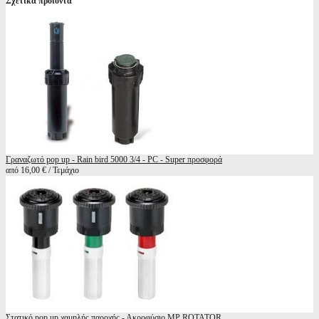
Σχετικά προϊόντα
Γραναζωτό pop up - Rain bird 5000 3/4 - PC - Super προσφορά
από 16,00 € / Τεμάχιο
Στατικό pop up χαμηλής παροχής - Ακροφύσιο MP ROTATOR