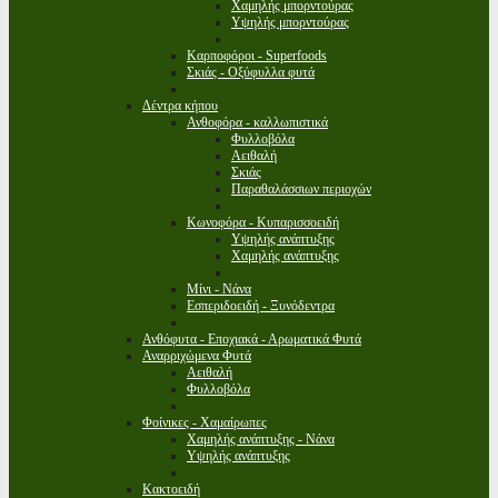
Χαμηλής μπορντούρας
Υψηλής μπορντούρας
Καρποφόροι - Superfoods
Σκιάς - Οξύφυλλα φυτά
Δέντρα κήπου
Ανθοφόρα - καλλωπιστικά
Φυλλοβόλα
Αειθαλή
Σκιάς
Παραθαλάσσιων περιοχών
Κωνοφόρα - Κυπαρισσοειδή
Υψηλής ανάπτυξης
Χαμηλής ανάπτυξης
Μίνι - Νάνα
Εσπεριδοειδή - Ξυνόδεντρα
Ανθόφυτα - Εποχιακά - Αρωματικά Φυτά
Αναρριχώμενα Φυτά
Αειθαλή
Φυλλοβόλα
Φοίνικες - Χαμαίρωπες
Χαμηλής ανάπτυξης - Νάνα
Υψηλής ανάπτυξης
Κακτοειδή