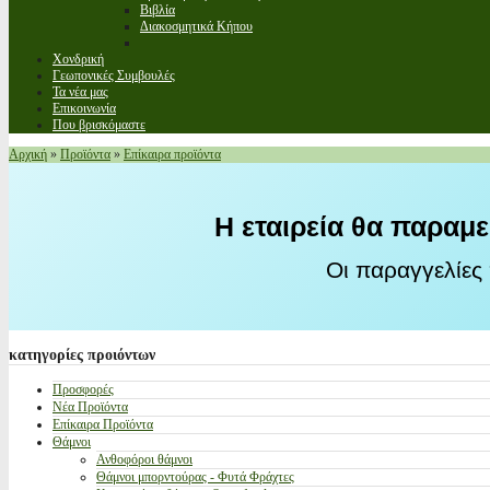
Βιβλία
Διακοσμητικά Κήπου
Χονδρική
Γεωπονικές Συμβουλές
Τα νέα μας
Επικοινωνία
Που βρισκόμαστε
Αρχική
»
Προϊόντα
»
Επίκαιρα προϊόντα
Η εταιρεία θα παραμε
Οι παραγγελίες
κατηγορίες
προιόντων
Προσφορές
Νέα Προϊόντα
Επίκαιρα Προϊόντα
Θάμνοι
Ανθοφόροι θάμνοι
Θάμνοι μπορντούρας - Φυτά Φράχτες