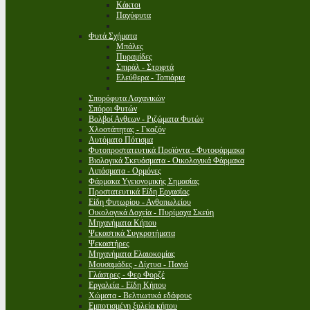
Κάκτοι
Παχύφυτα
Φυτά Σχήματα
Μπάλες
Πυραμίδες
Σπιράλ - Στριφτά
Ελεύθερα - Τοπιάρια
Σπορόφυτα Λαχανικών
Σπόροι Φυτών
Βολβοί Ανθεων - Ριζώματα Φυτών
Χλοοτάπητας - Γκαζόν
Αυτόματο Πότισμα
Φυτοπροστατευτικά Προϊόντα - Φυτοφάρμακα
Βιολογικά Σκευάσματα - Οικολογικά Φάρμακα
Λιπάσματα - Ορμόνες
Φάρμακα Υγειονομικής Σημασίας
Προστατευτικά Είδη Εργασίας
Είδη Φυτωρίου - Ανθοπωλείου
Οικολογικά Δοχεία - Πυρίμαχα Σκεύη
Μηχανήματα Κήπου
Ψεκαστικά Συγκροτήματα
Ψεκαστήρες
Μηχανήματα Ελαιοκομίας
Μουσαμάδες - Δίχτυα - Πανιά
Γλάστρες - Φερ Φορζέ
Εργαλεία - Είδη Κήπου
Χώματα - Βελτιωτικά εδάφους
Εμποτισμένη ξυλεία κήπου