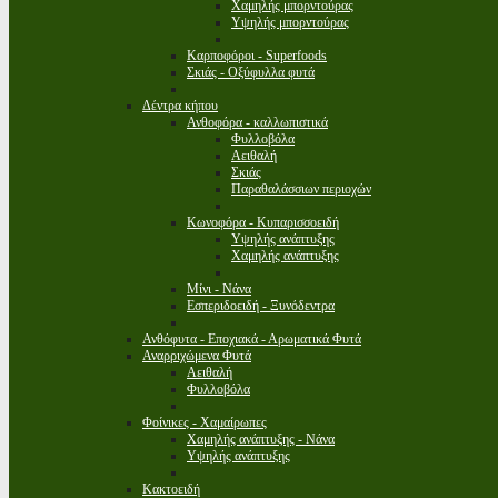
Χαμηλής μπορντούρας
Υψηλής μπορντούρας
Καρποφόροι - Superfoods
Σκιάς - Οξύφυλλα φυτά
Δέντρα κήπου
Ανθοφόρα - καλλωπιστικά
Φυλλοβόλα
Αειθαλή
Σκιάς
Παραθαλάσσιων περιοχών
Κωνοφόρα - Κυπαρισσοειδή
Υψηλής ανάπτυξης
Χαμηλής ανάπτυξης
Μίνι - Νάνα
Εσπεριδοειδή - Ξυνόδεντρα
Ανθόφυτα - Εποχιακά - Αρωματικά Φυτά
Αναρριχώμενα Φυτά
Αειθαλή
Φυλλοβόλα
Φοίνικες - Χαμαίρωπες
Χαμηλής ανάπτυξης - Νάνα
Υψηλής ανάπτυξης
Κακτοειδή