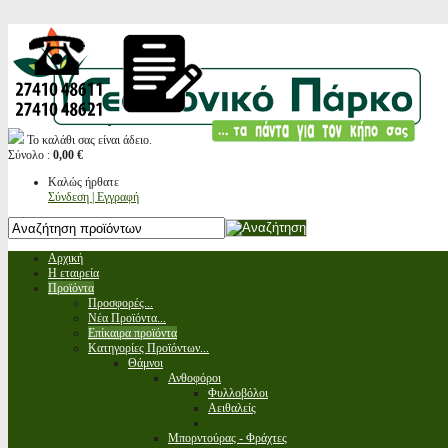
Το καλάθι σας είναι άδειο.
Σύνολο :
0,00 €
Καλώς ήρθατε
Σύνδεση | Εγγραφή
Αρχική
Η εταιρεία
Προϊόντα
Προσφορές...
Νέα Προϊόντα...
Επίκαιρα προϊόντα
Κατηγορίες Προϊόντων...
Θάμνοι
Ανθοφόροι
Φυλλοβόλοι
Αειθαλείς
Μπορντούρας - Φράχτες