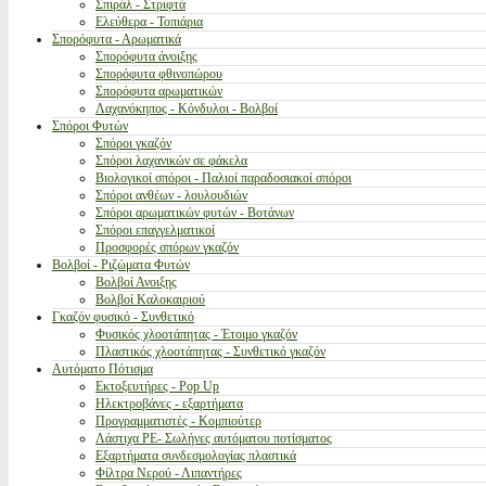
Σπιράλ - Στριφτά
Ελεύθερα - Τοπιάρια
Σπορόφυτα - Αρωματικά
Σπορόφυτα άνοιξης
Σπορόφυτα φθινοπώρου
Σπορόφυτα αρωματικών
Λαχανόκηπος - Κόνδυλοι - Βολβοί
Σπόροι Φυτών
Σπόροι γκαζόν
Σπόροι λαχανικών σε φάκελα
Βιολογικοί σπόροι - Παλιοί παραδοσιακοί σπόροι
Σπόροι ανθέων - λουλουδιών
Σπόροι αρωματικών φυτών - Βοτάνων
Σπόροι επαγγελματικοί
Προσφορές σπόρων γκαζόν
Βολβοί - Ριζώματα Φυτών
Βολβοί Ανοιξης
Βολβοί Καλοκαιριού
Γκαζόν φυσικό - Συνθετικό
Φυσικός χλοοτάπητας - Έτοιμο γκαζόν
Πλαστικός χλοοτάπητας - Συνθετικό γκαζόν
Αυτόματο Πότισμα
Εκτοξευτήρες - Pop Up
Ηλεκτροβάνες - εξαρτήματα
Προγραμματιστές - Κομπιούτερ
Λάστιχα PE- Σωλήνες αυτόματου ποτίσματος
Εξαρτήματα συνδεσμολογίας πλαστικά
Φίλτρα Νερού - Λιπαντήρες