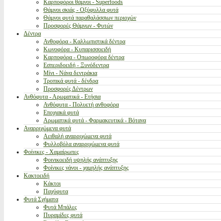
Καρποφόροι θάμνοι - Superfoods
Θάμνοι σκιάς - Οξύφυλλα φυτά
Θάμνοι φυτά παραθαλάσσιων περιοχών
Προσφορές Θάμνων - Φυτών
Δέντρα
Ανθοφόρα - Καλλωπιστικά δέντρα
Κωνοφόρα - Κυπαρισσοειδή
Καρποφόρα - Οπωροφόρα δέντρα
Εσπεριδοειδή - Ξυνόδεντρα
Μίνι - Νάνα δεντράκια
Τροπικά φυτά - δένδρα
Προσφορές Δέντρων
Ανθόφυτα - Αρωματικά - Ετήσια
Ανθόφυτα - Πολυετή ανθοφόρα
Εποχιακά φυτά
Αρωματικά φυτά - Φαρμακευτικά - Βότανα
Αναρριχώμενα φυτά
Αειθαλή αναρριχώμενα φυτά
Φυλλοβόλα αναρριχώμενα φυτά
Φοίνικες - Χαμαίρωπες
Φοινικοειδή υψηλής ανάπτυξης
Φοίνικες νάνοι - χαμηλής ανάπτυξης
Κακτοειδή
Κάκτοι
Παχύφυτα
Φυτά Σχήματα
Φυτά Μπάλες
Πυραμίδες φυτά