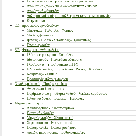
Ποντικοφάρμακα - μυοκτόνα - αρουραιοκτόνα
Απωθητικά ζώων - πουλιών - ποντικών - φιδιών
Απωθητικά - βιοκτόνα
Δολωματικοί σταθμοί - κόλλες ποντικών - ποντικοπαγίδες
Κτηνιατρικά
Είδη προστασίας εργαζομένων
Μποτάκια - Γαλότσες - Φόρμες
Μάσκες ψεκασμού
Ιμάντες - Γυαλιά - Ωτασπίδες - Προσωπίδες
Γάντια εργασίας
Είδη Φυτωρίου - Ανθοπωλείου
Γλάστρες φυτωρίου - Σακούλες
Δίσκοι σποράς - Παλετάκια φύτευσης
Γλαστράκια - Υποστρώματα JIFFY
Είδη συσκευασίας - Ταμπελάκια - Ράφιες - Κορδόνια
Κουβάδες - Ζεμπίλια
Προσφορές ειδών φυτωρίου
Οικολογικά σκεύη- Πυρίμαχα - Inox
Ανοξείδωτα δοχεία - Inox
Πυρίμαχα σκεύη - πιθάρια λαδιού - λεκάνες ζυμώματος
Πλαστικά δοχεία - Βαρέλια - Τενεκέδες
Μηχανήματα Κήπου
Αλυσσοπρίονα - Κονταροπρίονα
Σκαπτικά - Φρέζες
Μηχανές γκαζόν - Χλοοκοπτικά
Χορτοκοπτικά - Θαμνοκοπτικά
Πολυεργαλεία - Πολυμηχανήματα
Ψαλίδια μπορντούρας - Ευθυγραμμιστές