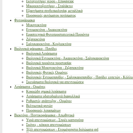
Εκτοξευτήρες νερού - Επιφανείας
Μικροεκτοξευτήρες - Σταλάκτες
Εξαρτήματα συνδεσμολογίας μεταλλικά
Προσφορές αυτόματου ποτίσματος
Φυτοφάρμακα
Μυκητοκτόνα
Εντομοκτόνα - Ακαρεοκτόνα
Ερασιτεχνικά Φυτοπροστατευτικά Προιόντα
Ζιζανιοκτόνα
Σαλιγκαροκτόνα - Κοχλιοκτόνα
Βιολογικά φάρμακα - Παγίδες
Βιολογικά Λιπάσματα
Βιολογικά Εντομοκτόνα - Ακαρεοκτόνα - Σαλιγκαροκτόνα
Βιολογικά προιόντα προστασίας
Βιολογικά Μυκητοκτόνα - Ζιζανιοκτόνα
Βιολογικές Φυτικές Ορμόνες
Βιολογικές Εντομοπαγίδες - Σαλιγκαροπαγίδες - Παγίδες ερπετών - Κόλλε
Σκευάσματα βιολογικά για απεντομώσεις
Λιπάσματα - Ορμόνες
Κοκκώδη χημικά λιπάσματα
Λιπάσματα υδατοδιαλυτά διαφυλλικά
Ρυθμιστές ανάπτυξης - Ορμόνες
Βελτιωτικά φυτών
Προσφορές λιπασμάτων
Βιοκτόνα - Ποντικοφάρμακα - Απωθητικά
Υγρά απεντομώσεων - Σπρέυ καπνογόνα
Σκόνες - κόκκοι απεντομώσεων
Τζέλ απεντομώσεων - Ετοιμόχρηστα δολώματα gel