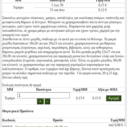
ΜΜ
Ποσότητα
Τιμη/ΜΜ
1 έως 50
0,15 €
Τεμάχιο
51 και άνω
0,12 €
Σακούλες φυτωρίου πλαστικές, μαύρες, κατάλληλες για εκκόλαψη σπόρων, ανάπτυξη και
μεταφύτευση θάμνων ή δέντρων. Μπορούν να χρησιμοποιηθούν άνετα αντί για γλάστρες
φυτωρίου, γιατί έχουν πολύ χαμηλότερο κόστος. Παράγονται από χαμηλής ροής
πολυαιθυλένιο, σε χρώμα μαύρο με αντηλιακό φίλτρο και έχουν τρύπες χαμηλά για την
απορροή του νερού.
Διατίθενται σε πέντε μεγέθη, ανάλογα με τα φυτά για τα οποία τα θέλουμε. Τα μικρά
μεγέθη διαστάσεων 18x20 cm και 19x23 cm κλειστό, χρησιμοποιούνται για θάμνους
μπορντούρας (λιγούστρο, αγγελική, πικροδάφνη, βιβούρνο, κλπ), για ανθοφόρους
θάμνους μικρού μεγέθους και αναρριχώμενα φυτά. Τα δύο μεσαία μεγέθη 22x27 cm και
20x30 cm κλειστό, χρησιμοποιούνται για παραγωγή μονοετών δεντριλίων ελιάς και ξυνών-
εσπεριδοειδών (λεμονιά, πορτοκαλιά, μανταρινιά, κλπ). Τέλος το μεγάλο μέγεθος 30x30
cm κλειστό, το χρησιμοποιούμε για την παραγωγή γυμνόριζων καρποφόρων και
καλλωπιστικών. Ο αριθμός των τεμαχίων ανά kgr βάρους, δίνεται κατά προσέγγιση και
μπορεί να αλλάξει σημαντικά ανάλογα με την παρτίδα. Για αγορά κούτας 20 ή 25 kgr,
δίνεται ειδική τιμή.
Επιλογή ποσότητας & αγορά
ΜΜ
Ποσότητα
Τιμή/ΜΜ
Αξία με ΦΠΑ
Τεμάχιο
0,15 €
0,15 €
Θυγατρικά Προϊόντα
Κωδικός
Προϊόν
Τιμή/ΜΜ
από 0,08 € /