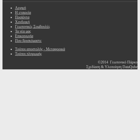
Αρχική
Η εταιρεία
Προϊόντα
Χονδρική
Γεωπονικές Συμβουλές
Τα νέα μας
Επικοινωνία
Που βρισκόμαστε
Τρόποι αποστολής - Μεταφορικά
Τρόποι πληρωμής
©2014 Γεωπονικό Πάρκο
Σχεδίαση & Υλοποίηση DataQube