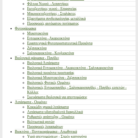
Φίλτρα Νερού - Λιπαντήρες
Εκτοξευτήρες νερού - Επιφανείας
Μικροεκτοξευτήρες - Σταλάκτες
Εξαρτήματα συνδεσμολογίας μεταλλικά
Προσφορές αυτόματου ποτίσματος
Φυτοφάρμακα
Μυκητοκτόνα
Εντομοκτόνα - Ακαρεοκτόνα
Ερασιτεχνικά Φυτοπροστατευτικά Προιόντα
Ζιζανιοκτόνα
Σαλιγκαροκτόνα - Κοχλιοκτόνα
Βιολογικά φάρμακα - Παγίδες
Βιολογικά Λιπάσματα
Βιολογικά Εντομοκτόνα - Ακαρεοκτόνα - Σαλιγκαροκτόνα
Βιολογικά προιόντα προστασίας
Βιολογικά Μυκητοκτόνα - Ζιζανιοκτόνα
Βιολογικές Φυτικές Ορμόνες
Βιολογικές Εντομοπαγίδες - Σαλιγκαροπαγίδες - Παγίδες ερπετών -
Κόλλες
Σκευάσματα βιολογικά για απεντομώσεις
Λιπάσματα - Ορμόνες
Κοκκώδη χημικά λιπάσματα
Λιπάσματα υδατοδιαλυτά διαφυλλικά
Ρυθμιστές ανάπτυξης - Ορμόνες
Βελτιωτικά φυτών
Προσφορές λιπασμάτων
Βιοκτόνα - Ποντικοφάρμακα - Απωθητικά
Υγρά απεντομώσεων - Σπρέυ καπνογόνα