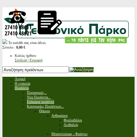
Το καλάθι σας είναι άδειο.
Σύνολο :
0,00 €
Καλώς ήρθατε
Σύνδεση | Εγγραφή
Αρχική
Η εταιρεία
Προϊόντα
Προσφορές...
Νέα Προϊόντα...
Επίκαιρα προϊόντα
Κατηγορίες Προϊόντων...
Θάμνοι
Ανθοφόροι
Φυλλοβόλοι
Αειθαλείς
Μπορντούρας - Φράχτες