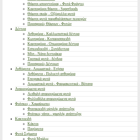
Θάμνοι μπορντούρας - Φυτά Φράχτες
Καρποφόροι θάμνοι - Superfoods
Θάμνοι σκιάς - Οξύφυλλα φυτά
Θάμνοι φυτά παραθαλάσσιων περιοχών
Προσφορές Θάμνων - Φυτών
Δέντρα
Ανθοφόρα - Καλλωπιστικά δέντρα
Κωνοφόρα - Κυπαρισσοειδή
Καρποφόρα - Οπωροφόρα δέντρα
Εσπεριδοειδή - Ξυνόδεντρα
Μίνι - Νάνα δεντράκια
Τροπικά φυτά - δένδρα
Προσφορές Δέντρων
Ανθόφυτα - Αρωματικά - Ετήσια
Ανθόφυτα - Πολυετή ανθοφόρα
Εποχιακά φυτά
Αρωματικά φυτά - Φαρμακευτικά - Βότανα
Αναρριχώμενα φυτά
Αειθαλή αναρριχώμενα φυτά
Φυλλοβόλα αναρριχώμενα φυτά
Φοίνικες - Χαμαίρωπες
Φοινικοειδή υψηλής ανάπτυξης
Φοίνικες νάνοι - χαμηλής ανάπτυξης
Κακτοειδή
Κάκτοι
Παχύφυτα
Φυτά Σχήματα
Φυτά Μπάλες