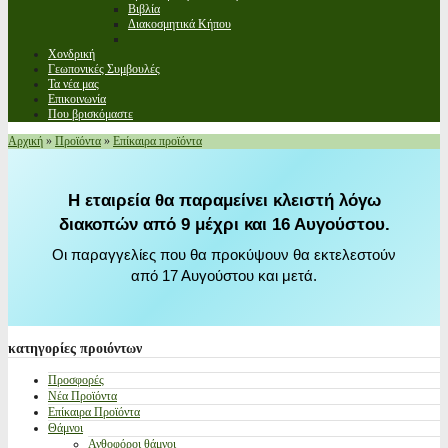
Βιβλία
Διακοσμητικά Κήπου
Χονδρική
Γεωπονικές Συμβουλές
Τα νέα μας
Επικοινωνία
Που βρισκόμαστε
Αρχική
»
Προϊόντα
»
Επίκαιρα προϊόντα
Η εταιρεία θα παραμείνει κλειστή λόγω
διακοπών από 9 μέχρι και 16 Αυγούστου.
Οι παραγγελίες που θα προκύψουν θα εκτελεστούν
από 17 Αυγούστου και μετά.
κατηγορίες
προιόντων
Προσφορές
Νέα Προϊόντα
Επίκαιρα Προϊόντα
Θάμνοι
Ανθοφόροι θάμνοι