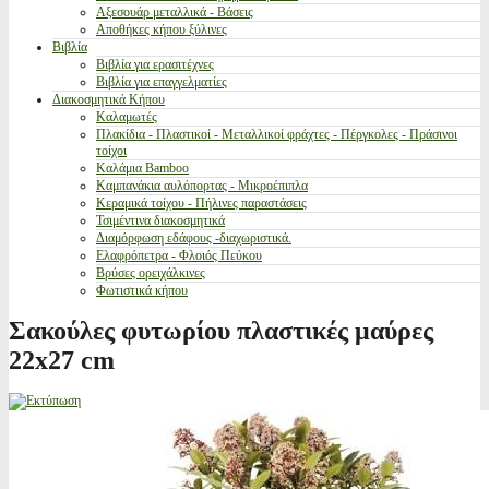
Αξεσουάρ μεταλλικά - Βάσεις
Αποθήκες κήπου ξύλινες
Βιβλία
Βιβλία για ερασιτέχνες
Βιβλία για επαγγελματίες
Διακοσμητικά Κήπου
Καλαμωτές
Πλακίδια - Πλαστικοί - Μεταλλικοί φράχτες - Πέργκολες - Πράσινοι
τοίχοι
Καλάμια Bamboo
Καμπανάκια αυλόπορτας - Μικροέπιπλα
Κεραμικά τοίχου - Πήλινες παραστάσεις
Τσιμέντινα διακοσμητικά
Διαμόρφωση εδάφους -διαχωριστικά.
Ελαφρόπετρα - Φλοιός Πεύκου
Βρύσες ορειχάλκινες
Φωτιστικά κήπου
Σακούλες φυτωρίου πλαστικές μαύρες
22x27 cm