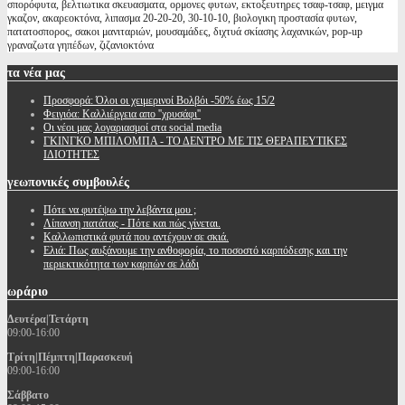
σπορόφυτα, βελτιωτικα σκευασματα, ορμονες φυτων, εκτοξευτηρες τσαφ-τσαφ, μειγμα
γκαζον, ακαρεοκτόνα, λιπασμα 20-20-20, 30-10-10, βιολογικη προστασία φυτων,
πατατοσπορος, σακοι μανιταριών, μουσαμάδες, διχτυά σκίασης λαχανικών, pop-up
γραναζωτα γηπέδων, ζιζανιοκτόνα
τα
νέα μας
Προσφορά: Όλοι οι χειμερινοί Βολβόι -50% έως 15/2
Φειγιόα: Καλλιέργεια απο ''χρυσάφι''
Oι νέοι μας λογαριασμοί στα social media
ΓΚΙΝΓΚΟ ΜΠΙΛΟΜΠΑ - ΤΟ ΔΕΝΤΡΟ ΜΕ ΤΙΣ ΘΕΡΑΠΕΥΤΙΚΕΣ
ΙΔΙΟΤΗΤΕΣ
γεωπονικές
συμβουλές
Πότε να φυτέψω την λεβάντα μου ;
Λίπανση πατάτας - Πότε και πώς γίνεται.
Καλλωπιστικά φυτά που αντέχουν σε σκιά.
Ελιά: Πως αυξάνουμε την ανθοφορία, το ποσοστό καρπόδεσης και την
περιεκτικότητα των καρπών σε λάδι
ωράριο
Δευτέρα|Τετάρτη
09:00-16:00
Τρίτη|Πέμπτη|Παρασκευή
09:00-16:00
Σάββατο