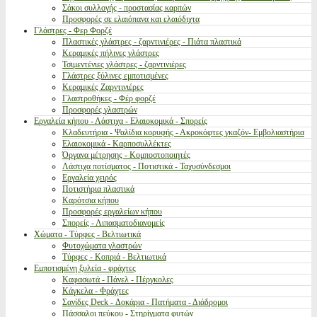
Σάκοι συλλογής - προστασίας καρπών
Προσφορές σε ελαιόπανα και ελαιόδιχτα
Γλάστρες - Φερ Φορζέ
Πλαστικές γλάστρες - ζαρντινιέρες - Πιάτα πλαστικά
Κεραμικές πήλινες γλάστρες
Τσιμεντένιες γλάστρες - ζαρντινιέρες
Γλάστρες ξύλινες εμποτισμένες
Κεραμικές Ζαρντινιέρες
Γλαστροθήκες - Φέρ φορζέ
Προσφορές γλαστρών
Εργαλεία κήπου - Λάστιχα - Ελαιοκομικά - Σπορείς
Κλαδευτήρια - Ψαλίδια κορυφής - Ακροκόφτες γκαζόν- Εμβολιαστήρια
Ελαιοκομικά - Καρποσυλλέκτες
Όργανα μέτρησης - Κομποστοποιητές
Λάστιχα ποτίσματος - Ποτιστικά - Ταχυσύνδεσμοι
Εργαλεία χειρός
Ποτιστήρια πλαστικά
Καρότσια κήπου
Προσφορές εργαλείων κήπου
Σπορείς - Λιπασματοδιανομείς
Χώματα - Τύρφες - Βελτιωτικά
Φυτοχώματα γλαστρών
Τύρφες - Κοπριά - Βελτιωτικά
Εμποτισμένη ξυλεία - φράχτες
Καφασωτά - Πάνελ - Πέργκολες
Κάγκελα - Φράχτες
Σανίδες Deck - Δοκάρια - Πατήματα - Διάδρομοι
Πάσσαλοι πεύκου - Στηρίγματα φυτών