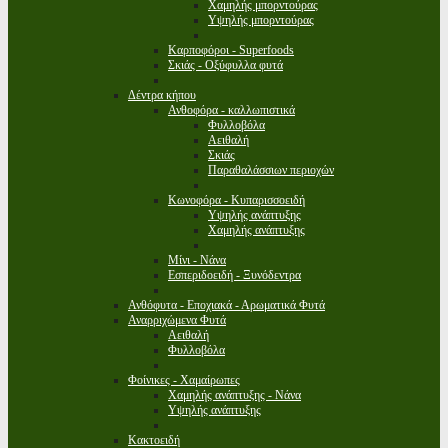
Χαμηλής μπορντούρας
Υψηλής μπορντούρας
Καρποφόροι - Superfoods
Σκιάς - Οξύφυλλα φυτά
Δέντρα κήπου
Ανθοφόρα - καλλωπιστικά
Φυλλοβόλα
Αειθαλή
Σκιάς
Παραθαλάσσιων περιοχών
Κωνοφόρα - Κυπαρισσοειδή
Υψηλής ανάπτυξης
Χαμηλής ανάπτυξης
Μίνι - Νάνα
Εσπεριδοειδή - Ξυνόδεντρα
Ανθόφυτα - Εποχιακά - Αρωματικά Φυτά
Αναρριχώμενα Φυτά
Αειθαλή
Φυλλοβόλα
Φοίνικες - Χαμαίρωπες
Χαμηλής ανάπτυξης - Νάνα
Υψηλής ανάπτυξης
Κακτοειδή