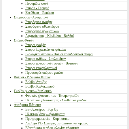
Πυραμίδες φυτά
Σπιράλ - Στριφτά
Ελεύθερα - Τοπιάρια
Σπορόφυτα - Αρωματικά
Σπορόφυτα άνοιξης
Σπορόφυτα φθινοπώρου
Σπορόφυτα αρωματικών
Λαχανόκηπος - Κόνδυλοι - Βολβοί
Σπόροι Φυτών
Σπόροι γκαζόν
Σπόροι λαχανικών σε φάκελα
Βιολογικοί σπόροι - Παλιοί παραδοσιακοί σπόροι
Σπόροι ανθέων - λουλουδιών
Σπόροι αρωματικών φυτών - Βοτάνων
Σπόροι επαγγελματικοί
Προσφορές σπόρων γκαζόν
Βολβοί - Ριζώματα Φυτών
Βολβοί Ανοιξης
Βολβοί Καλοκαιριού
Γκαζόν φυσικό - Συνθετικό
Φυσικός χλοοτάπητας - Έτοιμο γκαζόν
Πλαστικός χλοοτάπητας - Συνθετικό γκαζόν
Αυτόματο Πότισμα
Εκτοξευτήρες - Pop Up
Ηλεκτροβάνες - εξαρτήματα
Προγραμματιστές - Κομπιούτερ
Λάστιχα PE- Σωλήνες αυτόματου ποτίσματος
Εξαρτήματα συνδεσμολογίας πλαστικά