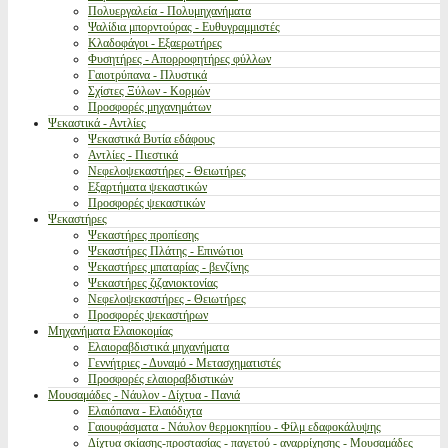
Πολυεργαλεία - Πολυμηχανήματα
Ψαλίδια μπορντούρας - Ευθυγραμμιστές
Κλαδοφάγοι - Εξαερωτήρες
Φυσητήρες - Απορροφητήρες φύλλων
Γαιοτρύπανα - Πλυστικά
Σχίστες Ξύλων - Κορμών
Προσφορές μηχανημάτων
Ψεκαστικά - Αντλίες
Ψεκαστικά Βυτία εδάφους
Αντλίες - Πιεστικά
Νεφελοψεκαστήρες - Θειωτήρες
Εξαρτήματα ψεκαστικών
Προσφορές ψεκαστικών
Ψεκαστήρες
Ψεκαστήρες προπίεσης
Ψεκαστήρες Πλάτης - Επινώτιοι
Ψεκαστήρες μπαταρίας - βενζίνης
Ψεκαστήρες ζιζανιοκτονίας
Νεφελοψεκαστήρες - Θειωτήρες
Προσφορές ψεκαστήρων
Μηχανήματα Ελαιοκομίας
Ελαιοραβδιστικά μηχανήματα
Γεννήτριες - Δυναμό - Μετασχηματιστές
Προσφορές ελαιοραβδιστικών
Μουσαμάδες - Νάυλον - Δίχτυα - Πανιά
Ελαιόπανα - Ελαιόδιχτα
Γαιουφάσματα - Νάυλον θερμοκηπίου - Φίλμ εδαφοκάλυψης
Δίχτυα σκίασης-προστασίας - παγετού - αναρρίχησης - Μουσαμάδες