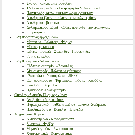
Σκόνες - κόκκοι απεντομώσεων
Τζέλ απεντομώσεων - Ετοιμόχρηστα δολώματα gel
Ποντικοφάρμακα - μυοκτόνα - αρουραιοκτόνα
Απωθητικά ζώων - πουλιών - ποντικών - φιδιών
Απωθητικά - βιοκτόνα
Δολωματικοί σταθμοί - κόλλες ποντικών - ποντικοπαγίδες
Κτηνιατρικά
Είδη προστασίας εργαζομένων
Μποτάκια - Γαλότσες - Φόρμες
Μάσκες ψεκασμού
Ιμάντες - Γυαλιά - Ωτασπίδες - Προσωπίδες
Γάντια εργασίας
Είδη Φυτωρίου - Ανθοπωλείου
Γλάστρες φυτωρίου - Σακούλες
Δίσκοι σποράς - Παλετάκια φύτευσης
Γλαστράκια - Υποστρώματα JIFFY
Είδη συσκευασίας - Ταμπελάκια - Ράφιες - Κορδόνια
Κουβάδες - Ζεμπίλια
Προσφορές ειδών φυτωρίου
Οικολογικά σκεύη- Πυρίμαχα - Inox
Ανοξείδωτα δοχεία - Inox
Πυρίμαχα σκεύη - πιθάρια λαδιού - λεκάνες ζυμώματος
Πλαστικά δοχεία - Βαρέλια - Τενεκέδες
Μηχανήματα Κήπου
Αλυσσοπρίονα - Κονταροπρίονα
Σκαπτικά - Φρέζες
Μηχανές γκαζόν - Χλοοκοπτικά
Χορτοκοπτικά - Θαμνοκοπτικά