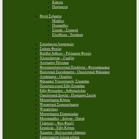
Κάκτοι
Παχύφυτα
Φυτά Σχήματα
Μπάλες
Πυραμίδες
Σπιράλ - Στριφτά
Ελεύθερα - Τοπιάρια
Σπορόφυτα Λαχανικών
Σπόροι Φυτών
Βολβοί Ανθεων - Ριζώματα Φυτών
Χλοοτάπητας - Γκαζόν
Αυτόματο Πότισμα
Φυτοπροστατευτικά Προϊόντα - Φυτοφάρμακα
Βιολογικά Σκευάσματα - Οικολογικά Φάρμακα
Λιπάσματα - Ορμόνες
Φάρμακα Υγειονομικής Σημασίας
Προστατευτικά Είδη Εργασίας
Είδη Φυτωρίου - Ανθοπωλείου
Οικολογικά Δοχεία - Πυρίμαχα Σκεύη
Μηχανήματα Κήπου
Ψεκαστικά Συγκροτήματα
Ψεκαστήρες
Μηχανήματα Ελαιοκομίας
Μουσαμάδες - Δίχτυα - Πανιά
Γλάστρες - Φερ Φορζέ
Εργαλεία - Είδη Κήπου
Χώματα - Βελτιωτικά εδάφους
Εμποτισμένη ξυλεία κήπου