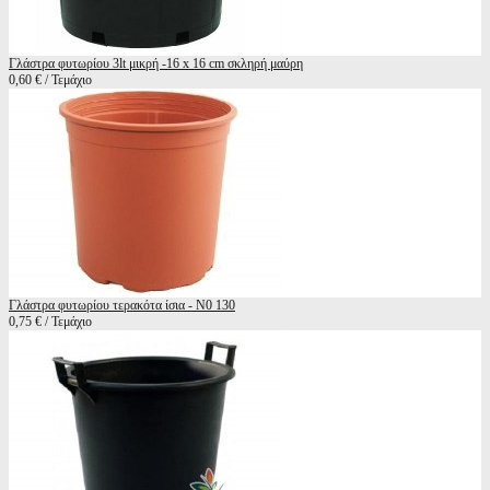
Γλάστρα φυτωρίου 3lt μικρή -16 x 16 cm σκληρή μαύρη
0,60 € / Τεμάχιο
Γλάστρα φυτωρίου τερακότα ίσια - Ν0 130
0,75 € / Τεμάχιο