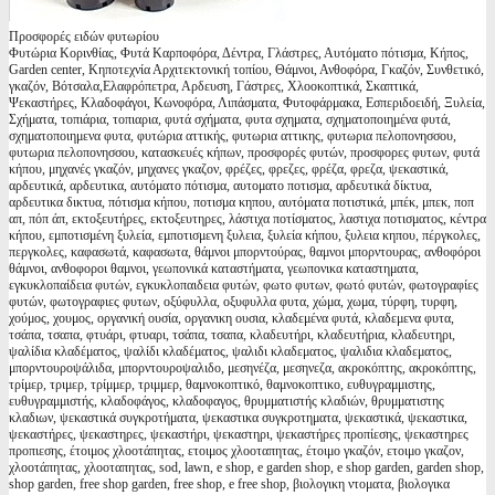
Προσφορές ειδών φυτωρίου
Φυτώρια Κορινθίας, Φυτά Καρποφόρα, Δέντρα, Γλάστρες, Αυτόματο πότισμα, Κήπος,
Garden center, Κηποτεχνία Αρχιτεκτονική τοπίου, Θάμνοι, Ανθοφόρα, Γκαζόν, Συνθετικό,
γκαζόν, Βότσαλα,Ελαφρόπετρα, Αρδευση, Γάστρες, Χλοοκοπτικά, Σκαπτικά,
Ψεκαστήρες, Κλαδοφάγοι, Κωνοφόρα, Λιπάσματα, Φυτοφάρμακα, Εσπεριδοειδή, Ξυλεία,
Σχήματα, τοπιάρια, τοπιαρια, φυτά σχήματα, φυτα σχηματα, σχηματοποιημένα φυτά,
σχηματοποιημενα φυτα, φυτώρια αττικής, φυτωρια αττικης, φυτωρια πελοπονησσου,
φυτωρια πελοπονησσου, κατασκευές κήπων, προσφορές φυτών, προσφορες φυτων, φυτά
κήπου, μηχανές γκαζόν, μηχανες γκαζον, φρέζες, φρεζες, φρέζα, φρεζα, ψεκαστικά,
αρδευτικά, αρδευτικα, αυτόματο πότισμα, αυτοματο ποτισμα, αρδευτικά δίκτυα,
αρδευτικα δικτυα, πότισμα κήπου, ποτισμα κηπου, αυτόματα ποτιστικά, μπέκ, μπεκ, ποπ
απ, πόπ άπ, εκτοξευτήρες, εκτοξευτηρες, λάστιχα ποτίσματος, λαστιχα ποτισματος, κέντρα
κήπου, εμποτισμένη ξυλεία, εμποτισμενη ξυλεια, ξυλεία κήπου, ξυλεια κηπου, πέργκολες,
περγκολες, καφασωτά, καφασωτα, θάμνοι μπορντούρας, θαμνοι μπορντουρας, ανθοφόροι
θάμνοι, ανθοφοροι θαμνοι, γεωπονικά καταστήματα, γεωπονικα καταστηματα,
εγκυκλοπαίδεια φυτών, εγκυκλοπαιδεια φυτών, φωτο φυτων, φωτό φυτών, φωτογραφίες
φυτών, φωτογραφιες φυτων, οξύφυλλα, οξυφυλλα φυτα, χώμα, χωμα, τύρφη, τυρφη,
χούμος, χουμος, οργανική ουσία, οργανικη ουσια, κλαδεμένα φυτά, κλαδεμενα φυτα,
τσάπα, τσαπα, φτυάρι, φτυαρι, τσάπα, τσαπα, κλαδευτήρι, κλαδευτήρια, κλαδευτηρι,
ψαλίδια κλαδέματος, ψαλίδι κλαδέματος, ψαλιδι κλαδεματος, ψαλιδια κλαδεματος,
μπορντουροψάλιδα, μπορντουροψαλιδο, μεσηνέζα, μεσηνεζα, ακροκόπτης, ακροκόπτης,
τρίμερ, τριμερ, τρίμμερ, τριμμερ, θαμνοκοπτικό, θαμνοκοπτικο, ευθυγραμμιστης,
ευθυγραμμιστής, κλαδοφάγος, κλαδοφαγος, θρυμματιστής κλαδιών, θρυμματιστης
κλαδιων, ψεκαστικά συγκροτήματα, ψεκαστικα συγκροτηματα, ψεκαστικά, ψεκαστικα,
ψεκαστήρες, ψεκαστηρες, ψεκαστήρι, ψεκαστηρι, ψεκαστήρες προπίεσης, ψεκαστηρες
προπιεσης, έτοιμος χλοοτάπητας, ετοιμος χλοοταπητας, έτοιμο γκαζόν, ετοιμο γκαζον,
χλοοτάπητας, χλοοταπητας, sod, lawn, e shop, e garden shop, e shop garden, garden shop,
shop garden, free shop garden, free shop, e free shop, βιολογικη ντοματα, βιολογικα