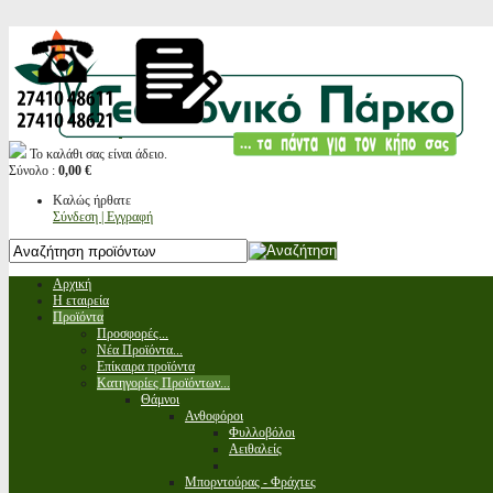
Το καλάθι σας είναι άδειο.
Σύνολο :
0,00 €
Καλώς ήρθατε
Σύνδεση | Εγγραφή
Αρχική
Η εταιρεία
Προϊόντα
Προσφορές...
Νέα Προϊόντα...
Επίκαιρα προϊόντα
Κατηγορίες Προϊόντων...
Θάμνοι
Ανθοφόροι
Φυλλοβόλοι
Αειθαλείς
Μπορντούρας - Φράχτες