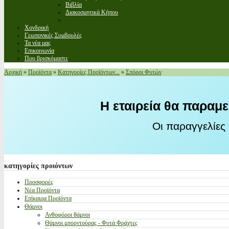
Βιβλία
Διακοσμητικά Κήπου
Χονδρική
Γεωπονικές Συμβουλές
Τα νέα μας
Επικοινωνία
Που βρισκόμαστε
Αρχική
»
Προϊόντα
»
Κατηγορίες Προϊόντων...
»
Σπόροι Φυτών
Η εταιρεία θα παραμε
Οι παραγγελίες
κατηγορίες
προιόντων
Προσφορές
Νέα Προϊόντα
Επίκαιρα Προϊόντα
Θάμνοι
Ανθοφόροι θάμνοι
Θάμνοι μπορντούρας - Φυτά Φράχτες