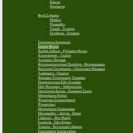
Κάκτοι
Παχύφυτα
Φυτά Σχήματα
Μπάλες
Πυραμίδες
Σπιράλ - Στριφτά
Ελεύθερα - Τοπιάρια
Σπορόφυτα Λαχανικών
Σπόροι Φυτών
Βολβοί Ανθεων - Ριζώματα Φυτών
Χλοοτάπητας - Γκαζόν
Αυτόματο Πότισμα
Φυτοπροστατευτικά Προϊόντα - Φυτοφάρμακα
Βιολογικά Σκευάσματα - Οικολογικά Φάρμακα
Λιπάσματα - Ορμόνες
Φάρμακα Υγειονομικής Σημασίας
Προστατευτικά Είδη Εργασίας
Είδη Φυτωρίου - Ανθοπωλείου
Οικολογικά Δοχεία - Πυρίμαχα Σκεύη
Μηχανήματα Κήπου
Ψεκαστικά Συγκροτήματα
Ψεκαστήρες
Μηχανήματα Ελαιοκομίας
Μουσαμάδες - Δίχτυα - Πανιά
Γλάστρες - Φερ Φορζέ
Εργαλεία - Είδη Κήπου
Χώματα - Βελτιωτικά εδάφους
Εμποτισμένη ξυλεία κήπου