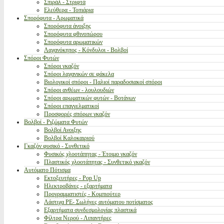
Σπιράλ - Στριφτά
Ελεύθερα - Τοπιάρια
Σπορόφυτα - Αρωματικά
Σπορόφυτα άνοιξης
Σπορόφυτα φθινοπώρου
Σπορόφυτα αρωματικών
Λαχανόκηπος - Κόνδυλοι - Βολβοί
Σπόροι Φυτών
Σπόροι γκαζόν
Σπόροι λαχανικών σε φάκελα
Βιολογικοί σπόροι - Παλιοί παραδοσιακοί σπόροι
Σπόροι ανθέων - λουλουδιών
Σπόροι αρωματικών φυτών - Βοτάνων
Σπόροι επαγγελματικοί
Προσφορές σπόρων γκαζόν
Βολβοί - Ριζώματα Φυτών
Βολβοί Ανοιξης
Βολβοί Καλοκαιριού
Γκαζόν φυσικό - Συνθετικό
Φυσικός χλοοτάπητας - Έτοιμο γκαζόν
Πλαστικός χλοοτάπητας - Συνθετικό γκαζόν
Αυτόματο Πότισμα
Εκτοξευτήρες - Pop Up
Ηλεκτροβάνες - εξαρτήματα
Προγραμματιστές - Κομπιούτερ
Λάστιχα PE- Σωλήνες αυτόματου ποτίσματος
Εξαρτήματα συνδεσμολογίας πλαστικά
Φίλτρα Νερού - Λιπαντήρες