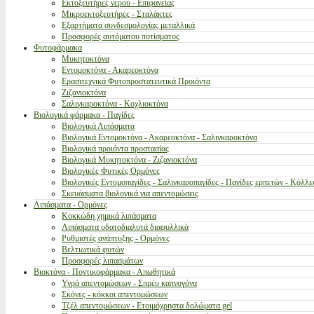
Εκτοξευτήρες νερού - Επιφανείας
Μικροεκτοξευτήρες - Σταλάκτες
Εξαρτήματα συνδεσμολογίας μεταλλικά
Προσφορές αυτόματου ποτίσματος
Φυτοφάρμακα
Μυκητοκτόνα
Εντομοκτόνα - Ακαρεοκτόνα
Ερασιτεχνικά Φυτοπροστατευτικά Προιόντα
Ζιζανιοκτόνα
Σαλιγκαροκτόνα - Κοχλιοκτόνα
Βιολογικά φάρμακα - Παγίδες
Βιολογικά Λιπάσματα
Βιολογικά Εντομοκτόνα - Ακαρεοκτόνα - Σαλιγκαροκτόνα
Βιολογικά προιόντα προστασίας
Βιολογικά Μυκητοκτόνα - Ζιζανιοκτόνα
Βιολογικές Φυτικές Ορμόνες
Βιολογικές Εντομοπαγίδες - Σαλιγκαροπαγίδες - Παγίδες ερπετών - Κόλλε
Σκευάσματα βιολογικά για απεντομώσεις
Λιπάσματα - Ορμόνες
Κοκκώδη χημικά λιπάσματα
Λιπάσματα υδατοδιαλυτά διαφυλλικά
Ρυθμιστές ανάπτυξης - Ορμόνες
Βελτιωτικά φυτών
Προσφορές λιπασμάτων
Βιοκτόνα - Ποντικοφάρμακα - Απωθητικά
Υγρά απεντομώσεων - Σπρέυ καπνογόνα
Σκόνες - κόκκοι απεντομώσεων
Τζέλ απεντομώσεων - Ετοιμόχρηστα δολώματα gel