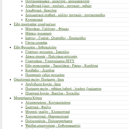
Ποντικοφάρμακα - μυοκτόνα - αρουραιοκτόνα
Απωθητικά ζώων - πουλιών - ποντικών - φιδιών
Απωθητικά - βιοκτόνα
Δολωματικοί σταθμοί - κόλλες ποντικών - ποντικοπαγίδες
Κτηνιατρικά
Είδη προστασίας εργαζομένων
Μποτάκια - Γαλότσες - Φόρμες
Μάσκες ψεκασμού
Ιμάντες - Γυαλιά - Ωτασπίδες - Προσωπίδες
Γάντια εργασίας
Είδη Φυτωρίου - Ανθοπωλείου
Γλάστρες φυτωρίου - Σακούλες
Δίσκοι σποράς - Παλετάκια φύτευσης
Γλαστράκια - Υποστρώματα JIFFY
Είδη συσκευασίας - Ταμπελάκια - Ράφιες - Κορδόνια
Κουβάδες - Ζεμπίλια
Προσφορές ειδών φυτωρίου
Οικολογικά σκεύη- Πυρίμαχα - Inox
Ανοξείδωτα δοχεία - Inox
Πυρίμαχα σκεύη - πιθάρια λαδιού - λεκάνες ζυμώματος
Πλαστικά δοχεία - Βαρέλια - Τενεκέδες
Μηχανήματα Κήπου
Αλυσσοπρίονα - Κονταροπρίονα
Σκαπτικά - Φρέζες
Μηχανές γκαζόν - Χλοοκοπτικά
Χορτοκοπτικά - Θαμνοκοπτικά
Πολυεργαλεία - Πολυμηχανήματα
Ψαλίδια μπορντούρας - Ευθυγραμμιστές