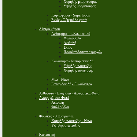
Χαμηλής μπορντούρας
Υψηλής μπορντούρας
Καρποφόροι - Superfoods
Σκιάς - Οξύφυλλα φυτά
Δέντρα κήπου
Ανθοφόρα - καλλωπιστικά
Φυλλοβόλα
Αειθαλή
Σκιάς
Παραθαλάσσιων περιοχών
Κωνοφόρα - Κυπαρισσοειδή
Υψηλής ανάπτυξης
Χαμηλής ανάπτυξης
Μίνι - Νάνα
Εσπεριδοειδή - Ξυνόδεντρα
Ανθόφυτα - Εποχιακά - Αρωματικά Φυτά
Αναρριχώμενα Φυτά
Αειθαλή
Φυλλοβόλα
Φοίνικες - Χαμαίρωπες
Χαμηλής ανάπτυξης - Νάνα
Υψηλής ανάπτυξης
Κακτοειδή