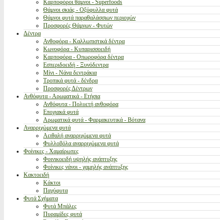
Καρποφόροι θάμνοι - Superfoods
Θάμνοι σκιάς - Οξύφυλλα φυτά
Θάμνοι φυτά παραθαλάσσιων περιοχών
Προσφορές Θάμνων - Φυτών
Δέντρα
Ανθοφόρα - Καλλωπιστικά δέντρα
Κωνοφόρα - Κυπαρισσοειδή
Καρποφόρα - Οπωροφόρα δέντρα
Εσπεριδοειδή - Ξυνόδεντρα
Μίνι - Νάνα δεντράκια
Τροπικά φυτά - δένδρα
Προσφορές Δέντρων
Ανθόφυτα - Αρωματικά - Ετήσια
Ανθόφυτα - Πολυετή ανθοφόρα
Εποχιακά φυτά
Αρωματικά φυτά - Φαρμακευτικά - Βότανα
Αναρριχώμενα φυτά
Αειθαλή αναρριχώμενα φυτά
Φυλλοβόλα αναρριχώμενα φυτά
Φοίνικες - Χαμαίρωπες
Φοινικοειδή υψηλής ανάπτυξης
Φοίνικες νάνοι - χαμηλής ανάπτυξης
Κακτοειδή
Κάκτοι
Παχύφυτα
Φυτά Σχήματα
Φυτά Μπάλες
Πυραμίδες φυτά