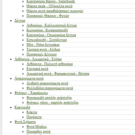
Καρποφόροι θάμνοι - Superfoods
Θάμνοι σκιάς - Οξύφυλλα φυτά
Θάμνοι φυτά παραθαλάσσιων περιοχών
Προσφορές Θάμνων - Φυτών
Δέντρα
Ανθοφόρα - Καλλωπιστικά δέντρα
Κωνοφόρα - Κυπαρισσοειδή
Καρποφόρα - Οπωροφόρα δέντρα
Εσπεριδοειδή - Ξυνόδεντρα
Μίνι - Νάνα δεντράκια
Τροπικά φυτά - δένδρα
Προσφορές Δέντρων
Ανθόφυτα - Αρωματικά - Ετήσια
Ανθόφυτα - Πολυετή ανθοφόρα
Εποχιακά φυτά
Αρωματικά φυτά - Φαρμακευτικά - Βότανα
Αναρριχώμενα φυτά
Αειθαλή αναρριχώμενα φυτά
Φυλλοβόλα αναρριχώμενα φυτά
Φοίνικες - Χαμαίρωπες
Φοινικοειδή υψηλής ανάπτυξης
Φοίνικες νάνοι - χαμηλής ανάπτυξης
Κακτοειδή
Κάκτοι
Παχύφυτα
Φυτά Σχήματα
Φυτά Μπάλες
Πυραμίδες φυτά