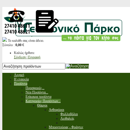
Το καλάθι σας είναι άδειο.
Σύνολο :
0,00 €
Καλώς ήρθατε
Σύνδεση | Εγγραφή
Αρχική
Η εταιρεία
Προϊόντα
Προσφορές...
Νέα Προϊόντα...
Επίκαιρα προϊόντα
Κατηγορίες Προϊόντων...
Θάμνοι
Ανθοφόροι
Φυλλοβόλοι
Αειθαλείς
Μπορντούρας - Φράχτες