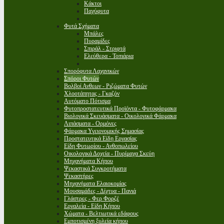
Κάκτοι
Παχύφυτα
Φυτά Σχήματα
Μπάλες
Πυραμίδες
Σπιράλ - Στριφτά
Ελεύθερα - Τοπιάρια
Σπορόφυτα Λαχανικών
Σπόροι Φυτών
Βολβοί Ανθεων - Ριζώματα Φυτών
Χλοοτάπητας - Γκαζόν
Αυτόματο Πότισμα
Φυτοπροστατευτικά Προϊόντα - Φυτοφάρμακα
Βιολογικά Σκευάσματα - Οικολογικά Φάρμακα
Λιπάσματα - Ορμόνες
Φάρμακα Υγειονομικής Σημασίας
Προστατευτικά Είδη Εργασίας
Είδη Φυτωρίου - Ανθοπωλείου
Οικολογικά Δοχεία - Πυρίμαχα Σκεύη
Μηχανήματα Κήπου
Ψεκαστικά Συγκροτήματα
Ψεκαστήρες
Μηχανήματα Ελαιοκομίας
Μουσαμάδες - Δίχτυα - Πανιά
Γλάστρες - Φερ Φορζέ
Εργαλεία - Είδη Κήπου
Χώματα - Βελτιωτικά εδάφους
Εμποτισμένη ξυλεία κήπου