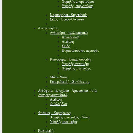
Χαμηλής μπορντούρας
Υψηλής μπορντούρας
Καρποφόροι - Superfoods
Σκιάς - Οξύφυλλα φυτά
Δέντρα κήπου
Ανθοφόρα - καλλωπιστικά
Φυλλοβόλα
Αειθαλή
Σκιάς
Παραθαλάσσιων περιοχών
Κωνοφόρα - Κυπαρισσοειδή
Υψηλής ανάπτυξης
Χαμηλής ανάπτυξης
Μίνι - Νάνα
Εσπεριδοειδή - Ξυνόδεντρα
Ανθόφυτα - Εποχιακά - Αρωματικά Φυτά
Αναρριχώμενα Φυτά
Αειθαλή
Φυλλοβόλα
Φοίνικες - Χαμαίρωπες
Χαμηλής ανάπτυξης - Νάνα
Υψηλής ανάπτυξης
Κακτοειδή