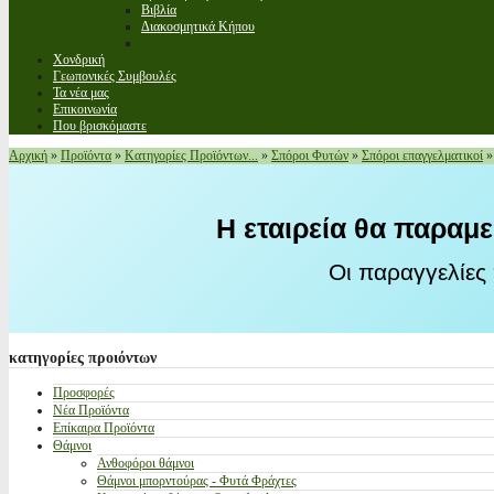
Βιβλία
Διακοσμητικά Κήπου
Χονδρική
Γεωπονικές Συμβουλές
Τα νέα μας
Επικοινωνία
Που βρισκόμαστε
Αρχική
»
Προϊόντα
»
Κατηγορίες Προϊόντων...
»
Σπόροι Φυτών
»
Σπόροι επαγγελματικοί
Η εταιρεία θα παραμε
Οι παραγγελίες
κατηγορίες
προιόντων
Προσφορές
Νέα Προϊόντα
Επίκαιρα Προϊόντα
Θάμνοι
Ανθοφόροι θάμνοι
Θάμνοι μπορντούρας - Φυτά Φράχτες