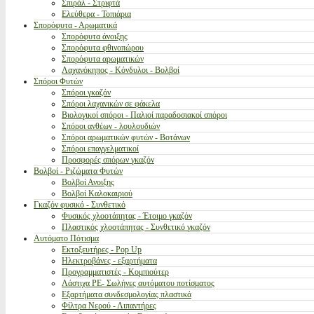
Σπιράλ - Στριφτά
Ελεύθερα - Τοπιάρια
Σπορόφυτα - Αρωματικά
Σπορόφυτα άνοιξης
Σπορόφυτα φθινοπώρου
Σπορόφυτα αρωματικών
Λαχανόκηπος - Κόνδυλοι - Βολβοί
Σπόροι Φυτών
Σπόροι γκαζόν
Σπόροι λαχανικών σε φάκελα
Βιολογικοί σπόροι - Παλιοί παραδοσιακοί σπόροι
Σπόροι ανθέων - λουλουδιών
Σπόροι αρωματικών φυτών - Βοτάνων
Σπόροι επαγγελματικοί
Προσφορές σπόρων γκαζόν
Βολβοί - Ριζώματα Φυτών
Βολβοί Ανοιξης
Βολβοί Καλοκαιριού
Γκαζόν φυσικό - Συνθετικό
Φυσικός χλοοτάπητας - Έτοιμο γκαζόν
Πλαστικός χλοοτάπητας - Συνθετικό γκαζόν
Αυτόματο Πότισμα
Εκτοξευτήρες - Pop Up
Ηλεκτροβάνες - εξαρτήματα
Προγραμματιστές - Κομπιούτερ
Λάστιχα PE- Σωλήνες αυτόματου ποτίσματος
Εξαρτήματα συνδεσμολογίας πλαστικά
Φίλτρα Νερού - Λιπαντήρες