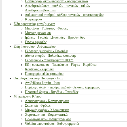
Ποντικοφάρμακα - μυοκτόνα - αρουραιοκτόνα
Απωθητικά ζώων - πουλιών - ποντικών - φιδιών
Απωθητικά - βιοκτόνα
Δολωματικοί σταθμοί - κόλλες ποντικών - ποντικοπαγίδες
Κτηνιατρικά
Είδη προστασίας εργαζομένων
Μποτάκια - Γαλότσες - Φόρμες
Μάσκες ψεκασμού
Ιμάντες - Γυαλιά - Ωτασπίδες - Προσωπίδες
Γάντια εργασίας
Είδη Φυτωρίου - Ανθοπωλείου
Γλάστρες φυτωρίου - Σακούλες
Δίσκοι σποράς - Παλετάκια φύτευσης
Γλαστράκια - Υποστρώματα JIFFY
Είδη συσκευασίας - Ταμπελάκια - Ράφιες - Κορδόνια
Κουβάδες - Ζεμπίλια
Προσφορές ειδών φυτωρίου
Οικολογικά σκεύη- Πυρίμαχα - Inox
Ανοξείδωτα δοχεία - Inox
Πυρίμαχα σκεύη - πιθάρια λαδιού - λεκάνες ζυμώματος
Πλαστικά δοχεία - Βαρέλια - Τενεκέδες
Μηχανήματα Κήπου
Αλυσσοπρίονα - Κονταροπρίονα
Σκαπτικά - Φρέζες
Μηχανές γκαζόν - Χλοοκοπτικά
Χορτοκοπτικά - Θαμνοκοπτικά
Πολυεργαλεία - Πολυμηχανήματα
Ψαλίδια μπορντούρας - Ευθυγραμμιστές