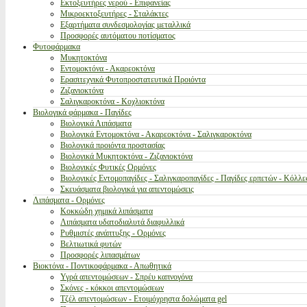
Εκτοξευτήρες νερού - Επιφανείας
Μικροεκτοξευτήρες - Σταλάκτες
Εξαρτήματα συνδεσμολογίας μεταλλικά
Προσφορές αυτόματου ποτίσματος
Φυτοφάρμακα
Μυκητοκτόνα
Εντομοκτόνα - Ακαρεοκτόνα
Ερασιτεχνικά Φυτοπροστατευτικά Προιόντα
Ζιζανιοκτόνα
Σαλιγκαροκτόνα - Κοχλιοκτόνα
Βιολογικά φάρμακα - Παγίδες
Βιολογικά Λιπάσματα
Βιολογικά Εντομοκτόνα - Ακαρεοκτόνα - Σαλιγκαροκτόνα
Βιολογικά προιόντα προστασίας
Βιολογικά Μυκητοκτόνα - Ζιζανιοκτόνα
Βιολογικές Φυτικές Ορμόνες
Βιολογικές Εντομοπαγίδες - Σαλιγκαροπαγίδες - Παγίδες ερπετών - Κόλλε
Σκευάσματα βιολογικά για απεντομώσεις
Λιπάσματα - Ορμόνες
Κοκκώδη χημικά λιπάσματα
Λιπάσματα υδατοδιαλυτά διαφυλλικά
Ρυθμιστές ανάπτυξης - Ορμόνες
Βελτιωτικά φυτών
Προσφορές λιπασμάτων
Βιοκτόνα - Ποντικοφάρμακα - Απωθητικά
Υγρά απεντομώσεων - Σπρέυ καπνογόνα
Σκόνες - κόκκοι απεντομώσεων
Τζέλ απεντομώσεων - Ετοιμόχρηστα δολώματα gel