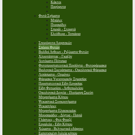
Κάκτοι
Παχύφυτα
Φυτά Σχήματα
Μπάλες
Πυραμίδες
Σπιράλ - Στριφτά
Ελεύθερα - Τοπιάρια
Σπορόφυτα Λαχανικών
Σπόροι Φυτών
Βολβοί Ανθεων - Ριζώματα Φυτών
Χλοοτάπητας - Γκαζόν
Αυτόματο Πότισμα
Φυτοπροστατευτικά Προϊόντα - Φυτοφάρμακα
Βιολογικά Σκευάσματα - Οικολογικά Φάρμακα
Λιπάσματα - Ορμόνες
Φάρμακα Υγειονομικής Σημασίας
Προστατευτικά Είδη Εργασίας
Είδη Φυτωρίου - Ανθοπωλείου
Οικολογικά Δοχεία - Πυρίμαχα Σκεύη
Μηχανήματα Κήπου
Ψεκαστικά Συγκροτήματα
Ψεκαστήρες
Μηχανήματα Ελαιοκομίας
Μουσαμάδες - Δίχτυα - Πανιά
Γλάστρες - Φερ Φορζέ
Εργαλεία - Είδη Κήπου
Χώματα - Βελτιωτικά εδάφους
Εμποτισμένη ξυλεία κήπου