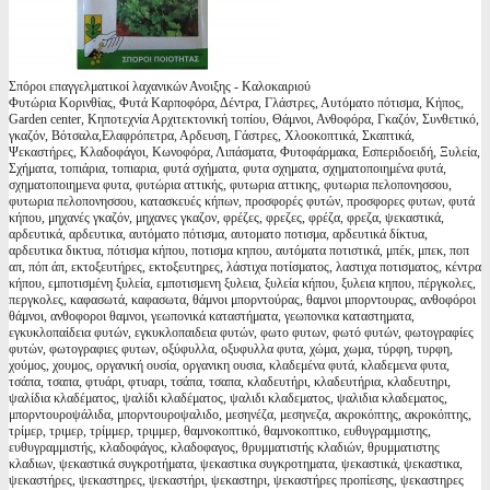
Σπόροι επαγγελματικοί λαχανικών Ανοιξης - Καλοκαιριού
Φυτώρια Κορινθίας, Φυτά Καρποφόρα, Δέντρα, Γλάστρες, Αυτόματο πότισμα, Κήπος,
Garden center, Κηποτεχνία Αρχιτεκτονική τοπίου, Θάμνοι, Ανθοφόρα, Γκαζόν, Συνθετικό,
γκαζόν, Βότσαλα,Ελαφρόπετρα, Αρδευση, Γάστρες, Χλοοκοπτικά, Σκαπτικά,
Ψεκαστήρες, Κλαδοφάγοι, Κωνοφόρα, Λιπάσματα, Φυτοφάρμακα, Εσπεριδοειδή, Ξυλεία,
Σχήματα, τοπιάρια, τοπιαρια, φυτά σχήματα, φυτα σχηματα, σχηματοποιημένα φυτά,
σχηματοποιημενα φυτα, φυτώρια αττικής, φυτωρια αττικης, φυτωρια πελοπονησσου,
φυτωρια πελοπονησσου, κατασκευές κήπων, προσφορές φυτών, προσφορες φυτων, φυτά
κήπου, μηχανές γκαζόν, μηχανες γκαζον, φρέζες, φρεζες, φρέζα, φρεζα, ψεκαστικά,
αρδευτικά, αρδευτικα, αυτόματο πότισμα, αυτοματο ποτισμα, αρδευτικά δίκτυα,
αρδευτικα δικτυα, πότισμα κήπου, ποτισμα κηπου, αυτόματα ποτιστικά, μπέκ, μπεκ, ποπ
απ, πόπ άπ, εκτοξευτήρες, εκτοξευτηρες, λάστιχα ποτίσματος, λαστιχα ποτισματος, κέντρα
κήπου, εμποτισμένη ξυλεία, εμποτισμενη ξυλεια, ξυλεία κήπου, ξυλεια κηπου, πέργκολες,
περγκολες, καφασωτά, καφασωτα, θάμνοι μπορντούρας, θαμνοι μπορντουρας, ανθοφόροι
θάμνοι, ανθοφοροι θαμνοι, γεωπονικά καταστήματα, γεωπονικα καταστηματα,
εγκυκλοπαίδεια φυτών, εγκυκλοπαιδεια φυτών, φωτο φυτων, φωτό φυτών, φωτογραφίες
φυτών, φωτογραφιες φυτων, οξύφυλλα, οξυφυλλα φυτα, χώμα, χωμα, τύρφη, τυρφη,
χούμος, χουμος, οργανική ουσία, οργανικη ουσια, κλαδεμένα φυτά, κλαδεμενα φυτα,
τσάπα, τσαπα, φτυάρι, φτυαρι, τσάπα, τσαπα, κλαδευτήρι, κλαδευτήρια, κλαδευτηρι,
ψαλίδια κλαδέματος, ψαλίδι κλαδέματος, ψαλιδι κλαδεματος, ψαλιδια κλαδεματος,
μπορντουροψάλιδα, μπορντουροψαλιδο, μεσηνέζα, μεσηνεζα, ακροκόπτης, ακροκόπτης,
τρίμερ, τριμερ, τρίμμερ, τριμμερ, θαμνοκοπτικό, θαμνοκοπτικο, ευθυγραμμιστης,
ευθυγραμμιστής, κλαδοφάγος, κλαδοφαγος, θρυμματιστής κλαδιών, θρυμματιστης
κλαδιων, ψεκαστικά συγκροτήματα, ψεκαστικα συγκροτηματα, ψεκαστικά, ψεκαστικα,
ψεκαστήρες, ψεκαστηρες, ψεκαστήρι, ψεκαστηρι, ψεκαστήρες προπίεσης, ψεκαστηρες