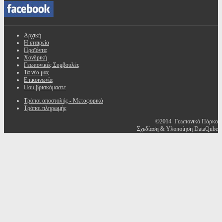
Αρχική
Η εταιρεία
Προϊόντα
Χονδρική
Γεωπονικές Συμβουλές
Τα νέα μας
Επικοινωνία
Που βρισκόμαστε
Τρόποι αποστολής - Μεταφορικά
Τρόποι πληρωμής
©2014 Γεωπονικό Πάρκο
Σχεδίαση & Υλοποίηση DataQube