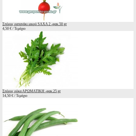
Σπόρος ραπανάκι μικρό SAXA 2 -φακ.50 gr
4,50 € / Τεμάχιο
Σπόρος ρόκα ΑΡΩΜΑΤΙΚΗ -φακ.25 gr
14,50 € / Τεμάχιο