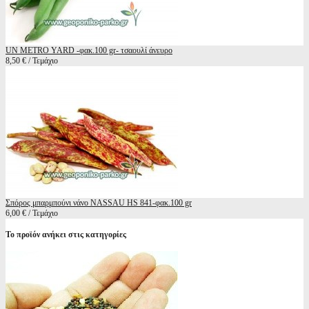
UN METRO YARD -φακ.100 gr- τσαουλί άνευρο
8,50 € / Τεμάχιο
Σπόρος μπαρμπούνι νάνο NASSAU HS 841-φακ.100 gr
6,00 € / Τεμάχιο
Το προϊόν ανήκει στις κατηγορίες