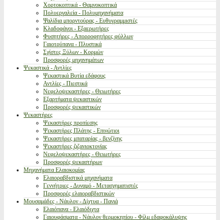
Χορτοκοπτικά - Θαμνοκοπτικά
Πολυεργαλεία - Πολυμηχανήματα
Ψαλίδια μπορντούρας - Ευθυγραμμιστές
Κλαδοφάγοι - Εξαερωτήρες
Φυσητήρες - Απορροφητήρες φύλλων
Γαιοτρύπανα - Πλυστικά
Σχίστες Ξύλων - Κορμών
Προσφορές μηχανημάτων
Ψεκαστικά - Αντλίες
Ψεκαστικά Βυτία εδάφους
Αντλίες - Πιεστικά
Νεφελοψεκαστήρες - Θειωτήρες
Εξαρτήματα ψεκαστικών
Προσφορές ψεκαστικών
Ψεκαστήρες
Ψεκαστήρες προπίεσης
Ψεκαστήρες Πλάτης - Επινώτιοι
Ψεκαστήρες μπαταρίας - βενζίνης
Ψεκαστήρες ζιζανιοκτονίας
Νεφελοψεκαστήρες - Θειωτήρες
Προσφορές ψεκαστήρων
Μηχανήματα Ελαιοκομίας
Ελαιοραβδιστικά μηχανήματα
Γεννήτριες - Δυναμό - Μετασχηματιστές
Προσφορές ελαιοραβδιστικών
Μουσαμάδες - Νάυλον - Δίχτυα - Πανιά
Ελαιόπανα - Ελαιόδιχτα
Γαιουφάσματα - Νάυλον θερμοκηπίου - Φίλμ εδαφοκάλυψης