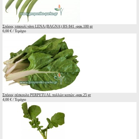
Σπόρος τσαουλί νάνο LENA (BAGNA) HS 841 -φακ.100 gr
6,00 € / Τεμάχιο
Σπόρος σέσκουλο PERPETUAL πολλών κοπών -φακ.25 gr
4,00 € / Τεμάχιο