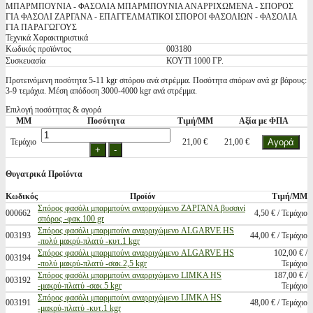
ΜΠΑΡΜΠΟΥΝΙΑ - ΦΑΣΟΛΙΑ ΜΠΑΡΜΠΟΥΝΙΑ ΑΝΑΡΡΙΧΩΜΕΝΑ - ΣΠΟΡΟΣ
ΓΙΑ ΦΑΣΟΛΙ ΖΑΡΓΑΝΑ - ΕΠΑΓΓΕΛΜΑΤΙΚΟΙ ΣΠΟΡΟΙ ΦΑΣΟΛΙΩΝ - ΦΑΣΟΛΙΑ
ΓΙΑ ΠΑΡΑΓΩΓΟΥΣ
Τεχνικά Χαρακτηριστικά
Κωδικός προϊόντος
003180
Συσκευασία
ΚΟΥΤΙ 1000 ΓΡ.
Προτεινόμενη ποσότητα 5-11 kgr σπόρου ανά στρέμμα. Ποσότητα σπόρων ανά gr βάρους:
3-9 τεμάχια. Μέση απόδοση 3000-4000 kgr ανά στρέμμα.
Επιλογή ποσότητας & αγορά
ΜΜ
Ποσότητα
Τιμή/ΜΜ
Αξία με ΦΠΑ
Τεμάχιο
21,00 €
21,00 €
Θυγατρικά Προϊόντα
Κωδικός
Προϊόν
Τιμή/ΜΜ
Σπόρος φασόλι μπαρμπούνι αναρριχώμενο ΖΑΡΓΑΝΑ βυσσινί
000662
4,50 € / Τεμάχιο
σπόρος -φακ.100 gr
Σπόρος φασόλι μπαρμπούνι αναρριχώμενο ALGARVE HS
003193
44,00 € / Τεμάχιο
-πολύ μακρύ-πλατύ -κυτ.1 kgr
Σπόρος φασόλι μπαρμπούνι αναρριχώμενο ALGARVE HS
102,00 € /
003194
-πολύ μακρύ-πλατύ -σακ.2,5 kgr
Τεμάχιο
Σπόρος φασόλι μπαρμπούνι αναρριχώμενο LIMKA HS
187,00 € /
003192
-μακρύ-πλατύ -σακ.5 kgr
Τεμάχιο
Σπόρος φασόλι μπαρμπούνι αναρριχώμενο LIMKA HS
003191
48,00 € / Τεμάχιο
-μακρύ-πλατύ -κυτ.1 kgr