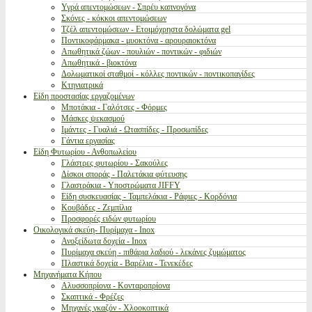
Υγρά απεντομώσεων - Σπρέυ καπνογόνα
Σκόνες - κόκκοι απεντομώσεων
Τζέλ απεντομώσεων - Ετοιμόχρηστα δολώματα gel
Ποντικοφάρμακα - μυοκτόνα - αρουραιοκτόνα
Απωθητικά ζώων - πουλιών - ποντικών - φιδιών
Απωθητικά - βιοκτόνα
Δολωματικοί σταθμοί - κόλλες ποντικών - ποντικοπαγίδες
Κτηνιατρικά
Είδη προστασίας εργαζομένων
Μποτάκια - Γαλότσες - Φόρμες
Μάσκες ψεκασμού
Ιμάντες - Γυαλιά - Ωτασπίδες - Προσωπίδες
Γάντια εργασίας
Είδη Φυτωρίου - Ανθοπωλείου
Γλάστρες φυτωρίου - Σακούλες
Δίσκοι σποράς - Παλετάκια φύτευσης
Γλαστράκια - Υποστρώματα JIFFY
Είδη συσκευασίας - Ταμπελάκια - Ράφιες - Κορδόνια
Κουβάδες - Ζεμπίλια
Προσφορές ειδών φυτωρίου
Οικολογικά σκεύη- Πυρίμαχα - Inox
Ανοξείδωτα δοχεία - Inox
Πυρίμαχα σκεύη - πιθάρια λαδιού - λεκάνες ζυμώματος
Πλαστικά δοχεία - Βαρέλια - Τενεκέδες
Μηχανήματα Κήπου
Αλυσσοπρίονα - Κονταροπρίονα
Σκαπτικά - Φρέζες
Μηχανές γκαζόν - Χλοοκοπτικά