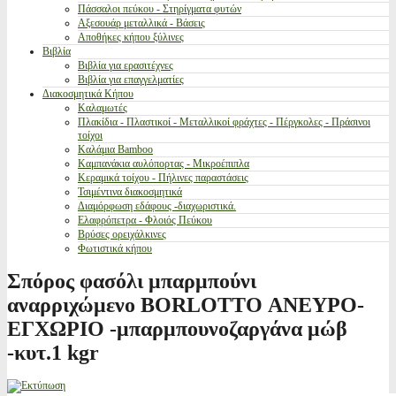
Πάσσαλοι πεύκου - Στηρίγματα φυτών
Αξεσουάρ μεταλλικά - Βάσεις
Αποθήκες κήπου ξύλινες
Βιβλία
Βιβλία για ερασιτέχνες
Βιβλία για επαγγελματίες
Διακοσμητικά Κήπου
Καλαμωτές
Πλακίδια - Πλαστικοί - Μεταλλικοί φράχτες - Πέργκολες - Πράσινοι
τοίχοι
Καλάμια Bamboo
Καμπανάκια αυλόπορτας - Μικροέπιπλα
Κεραμικά τοίχου - Πήλινες παραστάσεις
Τσιμέντινα διακοσμητικά
Διαμόρφωση εδάφους -διαχωριστικά.
Ελαφρόπετρα - Φλοιός Πεύκου
Βρύσες ορειχάλκινες
Φωτιστικά κήπου
Σπόρος φασόλι μπαρμπούνι
αναρριχώμενο BORLOTTO ΑΝΕΥΡΟ-
ΕΓΧΩΡΙΟ -μπαρμπουνοζαργάνα μώβ
-κυτ.1 kgr