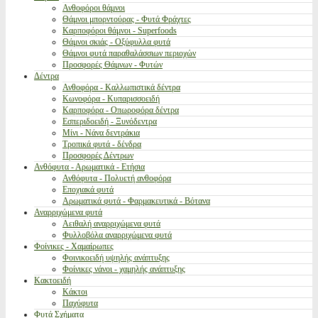
Ανθοφόροι θάμνοι
Θάμνοι μπορντούρας - Φυτά Φράχτες
Καρποφόροι θάμνοι - Superfoods
Θάμνοι σκιάς - Οξύφυλλα φυτά
Θάμνοι φυτά παραθαλάσσιων περιοχών
Προσφορές Θάμνων - Φυτών
Δέντρα
Ανθοφόρα - Καλλωπιστικά δέντρα
Κωνοφόρα - Κυπαρισσοειδή
Καρποφόρα - Οπωροφόρα δέντρα
Εσπεριδοειδή - Ξυνόδεντρα
Μίνι - Νάνα δεντράκια
Τροπικά φυτά - δένδρα
Προσφορές Δέντρων
Ανθόφυτα - Αρωματικά - Ετήσια
Ανθόφυτα - Πολυετή ανθοφόρα
Εποχιακά φυτά
Αρωματικά φυτά - Φαρμακευτικά - Βότανα
Αναρριχώμενα φυτά
Αειθαλή αναρριχώμενα φυτά
Φυλλοβόλα αναρριχώμενα φυτά
Φοίνικες - Χαμαίρωπες
Φοινικοειδή υψηλής ανάπτυξης
Φοίνικες νάνοι - χαμηλής ανάπτυξης
Κακτοειδή
Κάκτοι
Παχύφυτα
Φυτά Σχήματα