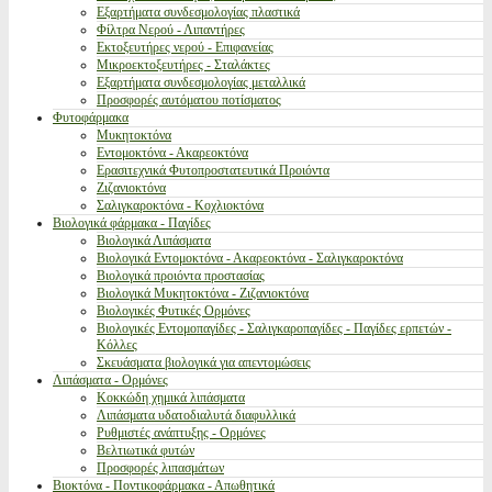
Εξαρτήματα συνδεσμολογίας πλαστικά
Φίλτρα Νερού - Λιπαντήρες
Εκτοξευτήρες νερού - Επιφανείας
Μικροεκτοξευτήρες - Σταλάκτες
Εξαρτήματα συνδεσμολογίας μεταλλικά
Προσφορές αυτόματου ποτίσματος
Φυτοφάρμακα
Μυκητοκτόνα
Εντομοκτόνα - Ακαρεοκτόνα
Ερασιτεχνικά Φυτοπροστατευτικά Προιόντα
Ζιζανιοκτόνα
Σαλιγκαροκτόνα - Κοχλιοκτόνα
Βιολογικά φάρμακα - Παγίδες
Βιολογικά Λιπάσματα
Βιολογικά Εντομοκτόνα - Ακαρεοκτόνα - Σαλιγκαροκτόνα
Βιολογικά προιόντα προστασίας
Βιολογικά Μυκητοκτόνα - Ζιζανιοκτόνα
Βιολογικές Φυτικές Ορμόνες
Βιολογικές Εντομοπαγίδες - Σαλιγκαροπαγίδες - Παγίδες ερπετών -
Κόλλες
Σκευάσματα βιολογικά για απεντομώσεις
Λιπάσματα - Ορμόνες
Κοκκώδη χημικά λιπάσματα
Λιπάσματα υδατοδιαλυτά διαφυλλικά
Ρυθμιστές ανάπτυξης - Ορμόνες
Βελτιωτικά φυτών
Προσφορές λιπασμάτων
Βιοκτόνα - Ποντικοφάρμακα - Απωθητικά