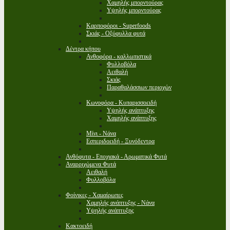
Χαμηλής μπορντούρας
Υψηλής μπορντούρας
Καρποφόροι - Superfoods
Σκιάς - Οξύφυλλα φυτά
Δέντρα κήπου
Ανθοφόρα - καλλωπιστικά
Φυλλοβόλα
Αειθαλή
Σκιάς
Παραθαλάσσιων περιοχών
Κωνοφόρα - Κυπαρισσοειδή
Υψηλής ανάπτυξης
Χαμηλής ανάπτυξης
Μίνι - Νάνα
Εσπεριδοειδή - Ξυνόδεντρα
Ανθόφυτα - Εποχιακά - Αρωματικά Φυτά
Αναρριχώμενα Φυτά
Αειθαλή
Φυλλοβόλα
Φοίνικες - Χαμαίρωπες
Χαμηλής ανάπτυξης - Νάνα
Υψηλής ανάπτυξης
Κακτοειδή