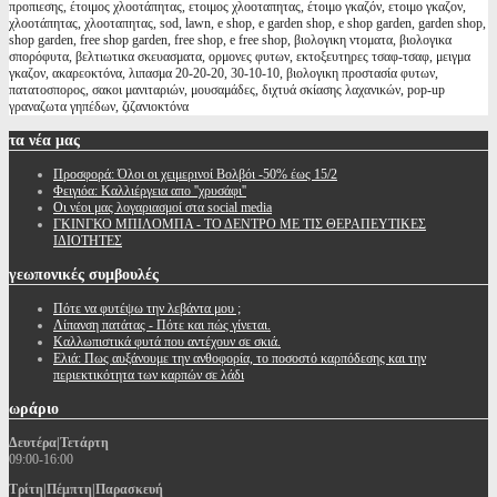
προπιεσης, έτοιμος χλοοτάπητας, ετοιμος χλοοταπητας, έτοιμο γκαζόν, ετοιμο γκαζον,
χλοοτάπητας, χλοοταπητας, sod, lawn, e shop, e garden shop, e shop garden, garden shop,
shop garden, free shop garden, free shop, e free shop, βιολογικη ντοματα, βιολογικα
σπορόφυτα, βελτιωτικα σκευασματα, ορμονες φυτων, εκτοξευτηρες τσαφ-τσαφ, μειγμα
γκαζον, ακαρεοκτόνα, λιπασμα 20-20-20, 30-10-10, βιολογικη προστασία φυτων,
πατατοσπορος, σακοι μανιταριών, μουσαμάδες, διχτυά σκίασης λαχανικών, pop-up
γραναζωτα γηπέδων, ζιζανιοκτόνα
τα
νέα μας
Προσφορά: Όλοι οι χειμερινοί Βολβόι -50% έως 15/2
Φειγιόα: Καλλιέργεια απο ''χρυσάφι''
Oι νέοι μας λογαριασμοί στα social media
ΓΚΙΝΓΚΟ ΜΠΙΛΟΜΠΑ - ΤΟ ΔΕΝΤΡΟ ΜΕ ΤΙΣ ΘΕΡΑΠΕΥΤΙΚΕΣ
ΙΔΙΟΤΗΤΕΣ
γεωπονικές
συμβουλές
Πότε να φυτέψω την λεβάντα μου ;
Λίπανση πατάτας - Πότε και πώς γίνεται.
Καλλωπιστικά φυτά που αντέχουν σε σκιά.
Ελιά: Πως αυξάνουμε την ανθοφορία, το ποσοστό καρπόδεσης και την
περιεκτικότητα των καρπών σε λάδι
ωράριο
Δευτέρα|Τετάρτη
09:00-16:00
Τρίτη|Πέμπτη|Παρασκευή