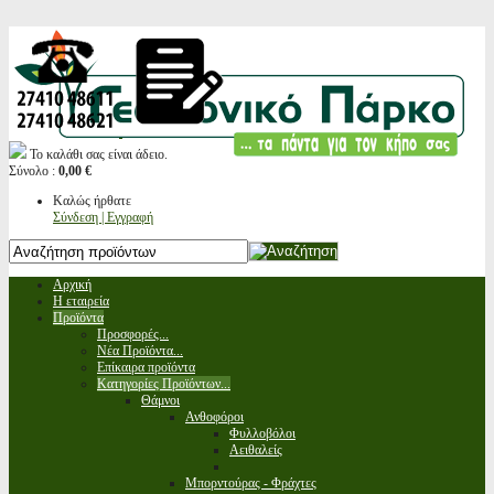
Το καλάθι σας είναι άδειο.
Σύνολο :
0,00 €
Καλώς ήρθατε
Σύνδεση | Εγγραφή
Αρχική
Η εταιρεία
Προϊόντα
Προσφορές...
Νέα Προϊόντα...
Επίκαιρα προϊόντα
Κατηγορίες Προϊόντων...
Θάμνοι
Ανθοφόροι
Φυλλοβόλοι
Αειθαλείς
Μπορντούρας - Φράχτες