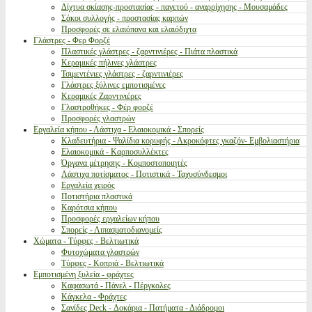
Δίχτυα σκίασης-προστασίας - παγετού - αναρρίχησης - Μουσαμάδες
Σάκοι συλλογής - προστασίας καρπών
Προσφορές σε ελαιόπανα και ελαιόδιχτα
Γλάστρες - Φερ Φορζέ
Πλαστικές γλάστρες - ζαρντινιέρες - Πιάτα πλαστικά
Κεραμικές πήλινες γλάστρες
Τσιμεντένιες γλάστρες - ζαρντινιέρες
Γλάστρες ξύλινες εμποτισμένες
Κεραμικές Ζαρντινιέρες
Γλαστροθήκες - Φέρ φορζέ
Προσφορές γλαστρών
Εργαλεία κήπου - Λάστιχα - Ελαιοκομικά - Σπορείς
Κλαδευτήρια - Ψαλίδια κορυφής - Ακροκόφτες γκαζόν- Εμβολιαστήρια
Ελαιοκομικά - Καρποσυλλέκτες
Όργανα μέτρησης - Κομποστοποιητές
Λάστιχα ποτίσματος - Ποτιστικά - Ταχυσύνδεσμοι
Εργαλεία χειρός
Ποτιστήρια πλαστικά
Καρότσια κήπου
Προσφορές εργαλείων κήπου
Σπορείς - Λιπασματοδιανομείς
Χώματα - Τύρφες - Βελτιωτικά
Φυτοχώματα γλαστρών
Τύρφες - Κοπριά - Βελτιωτικά
Εμποτισμένη ξυλεία - φράχτες
Καφασωτά - Πάνελ - Πέργκολες
Κάγκελα - Φράχτες
Σανίδες Deck - Δοκάρια - Πατήματα - Διάδρομοι