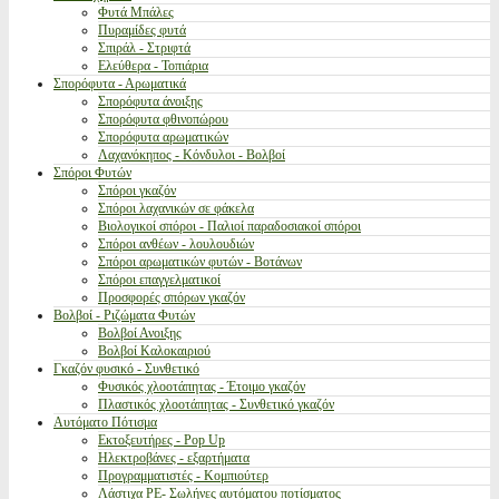
Φυτά Μπάλες
Πυραμίδες φυτά
Σπιράλ - Στριφτά
Ελεύθερα - Τοπιάρια
Σπορόφυτα - Αρωματικά
Σπορόφυτα άνοιξης
Σπορόφυτα φθινοπώρου
Σπορόφυτα αρωματικών
Λαχανόκηπος - Κόνδυλοι - Βολβοί
Σπόροι Φυτών
Σπόροι γκαζόν
Σπόροι λαχανικών σε φάκελα
Βιολογικοί σπόροι - Παλιοί παραδοσιακοί σπόροι
Σπόροι ανθέων - λουλουδιών
Σπόροι αρωματικών φυτών - Βοτάνων
Σπόροι επαγγελματικοί
Προσφορές σπόρων γκαζόν
Βολβοί - Ριζώματα Φυτών
Βολβοί Ανοιξης
Βολβοί Καλοκαιριού
Γκαζόν φυσικό - Συνθετικό
Φυσικός χλοοτάπητας - Έτοιμο γκαζόν
Πλαστικός χλοοτάπητας - Συνθετικό γκαζόν
Αυτόματο Πότισμα
Εκτοξευτήρες - Pop Up
Ηλεκτροβάνες - εξαρτήματα
Προγραμματιστές - Κομπιούτερ
Λάστιχα PE- Σωλήνες αυτόματου ποτίσματος