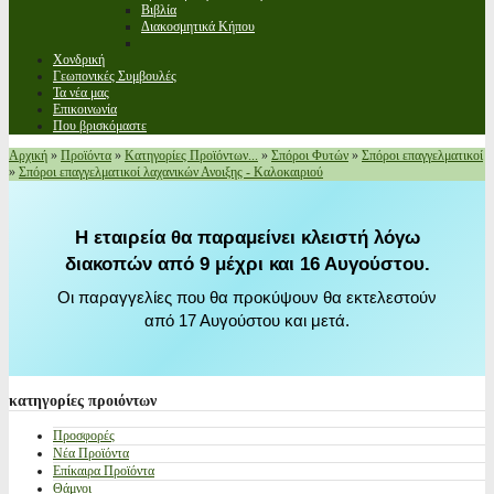
Βιβλία
Διακοσμητικά Κήπου
Χονδρική
Γεωπονικές Συμβουλές
Τα νέα μας
Επικοινωνία
Που βρισκόμαστε
Αρχική
»
Προϊόντα
»
Κατηγορίες Προϊόντων...
»
Σπόροι Φυτών
»
Σπόροι επαγγελματικοί
»
Σπόροι επαγγελματικοί λαχανικών Ανοιξης - Καλοκαιριού
Η εταιρεία θα παραμείνει κλειστή λόγω
διακοπών από 9 μέχρι και 16 Αυγούστου.
Οι παραγγελίες που θα προκύψουν θα εκτελεστούν
από 17 Αυγούστου και μετά.
κατηγορίες
προιόντων
Προσφορές
Νέα Προϊόντα
Επίκαιρα Προϊόντα
Θάμνοι