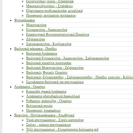
Εκτοξευτήρες νερού - Επιφανείας
Μικροεκτοξευτήρες - Σταλάκτες
Εξαρτήματα συνδεσμολογίας μεταλλικά
Προσφορές αυτόματου ποτίσματος
Φυτοφάρμακα
Μυκητοκτόνα
Εντομοκτόνα - Ακαρεοκτόνα
Ερασιτεχνικά Φυτοπροστατευτικά Προιόντα
Ζιζανιοκτόνα
Σαλιγκαροκτόνα - Κοχλιοκτόνα
Βιολογικά φάρμακα - Παγίδες
Βιολογικά Λιπάσματα
Βιολογικά Εντομοκτόνα - Ακαρεοκτόνα - Σαλιγκαροκτόνα
Βιολογικά προιόντα προστασίας
Βιολογικά Μυκητοκτόνα - Ζιζανιοκτόνα
Βιολογικές Φυτικές Ορμόνες
Βιολογικές Εντομοπαγίδες - Σαλιγκαροπαγίδες - Παγίδες ερπετών - Κόλλε
Σκευάσματα βιολογικά για απεντομώσεις
Λιπάσματα - Ορμόνες
Κοκκώδη χημικά λιπάσματα
Λιπάσματα υδατοδιαλυτά διαφυλλικά
Ρυθμιστές ανάπτυξης - Ορμόνες
Βελτιωτικά φυτών
Προσφορές λιπασμάτων
Βιοκτόνα - Ποντικοφάρμακα - Απωθητικά
Υγρά απεντομώσεων - Σπρέυ καπνογόνα
Σκόνες - κόκκοι απεντομώσεων
Τζέλ απεντομώσεων - Ετοιμόχρηστα δολώματα gel