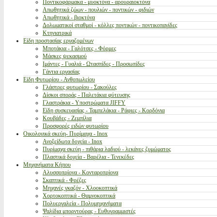
Ποντικοφάρμακα - μυοκτόνα - αρουραιοκτόνα
Απωθητικά ζώων - πουλιών - ποντικών - φιδιών
Απωθητικά - βιοκτόνα
Δολωματικοί σταθμοί - κόλλες ποντικών - ποντικοπαγίδες
Κτηνιατρικά
Είδη προστασίας εργαζομένων
Μποτάκια - Γαλότσες - Φόρμες
Μάσκες ψεκασμού
Ιμάντες - Γυαλιά - Ωτασπίδες - Προσωπίδες
Γάντια εργασίας
Είδη Φυτωρίου - Ανθοπωλείου
Γλάστρες φυτωρίου - Σακούλες
Δίσκοι σποράς - Παλετάκια φύτευσης
Γλαστράκια - Υποστρώματα JIFFY
Είδη συσκευασίας - Ταμπελάκια - Ράφιες - Κορδόνια
Κουβάδες - Ζεμπίλια
Προσφορές ειδών φυτωρίου
Οικολογικά σκεύη- Πυρίμαχα - Inox
Ανοξείδωτα δοχεία - Inox
Πυρίμαχα σκεύη - πιθάρια λαδιού - λεκάνες ζυμώματος
Πλαστικά δοχεία - Βαρέλια - Τενεκέδες
Μηχανήματα Κήπου
Αλυσσοπρίονα - Κονταροπρίονα
Σκαπτικά - Φρέζες
Μηχανές γκαζόν - Χλοοκοπτικά
Χορτοκοπτικά - Θαμνοκοπτικά
Πολυεργαλεία - Πολυμηχανήματα
Ψαλίδια μπορντούρας - Ευθυγραμμιστές