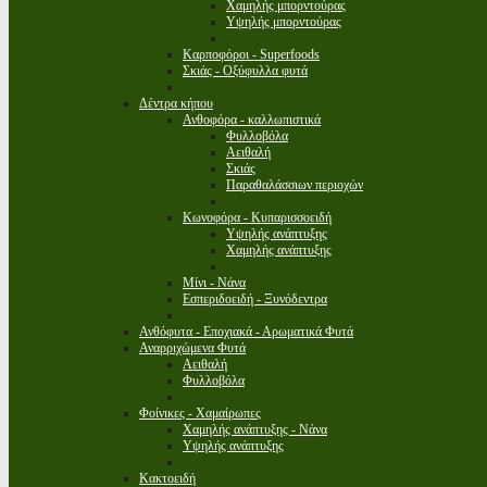
Χαμηλής μπορντούρας
Υψηλής μπορντούρας
Καρποφόροι - Superfoods
Σκιάς - Οξύφυλλα φυτά
Δέντρα κήπου
Ανθοφόρα - καλλωπιστικά
Φυλλοβόλα
Αειθαλή
Σκιάς
Παραθαλάσσιων περιοχών
Κωνοφόρα - Κυπαρισσοειδή
Υψηλής ανάπτυξης
Χαμηλής ανάπτυξης
Μίνι - Νάνα
Εσπεριδοειδή - Ξυνόδεντρα
Ανθόφυτα - Εποχιακά - Αρωματικά Φυτά
Αναρριχώμενα Φυτά
Αειθαλή
Φυλλοβόλα
Φοίνικες - Χαμαίρωπες
Χαμηλής ανάπτυξης - Νάνα
Υψηλής ανάπτυξης
Κακτοειδή