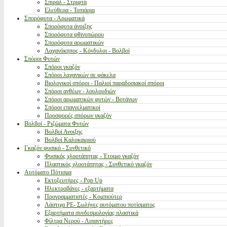
Σπιράλ - Στριφτά
Ελεύθερα - Τοπιάρια
Σπορόφυτα - Αρωματικά
Σπορόφυτα άνοιξης
Σπορόφυτα φθινοπώρου
Σπορόφυτα αρωματικών
Λαχανόκηπος - Κόνδυλοι - Βολβοί
Σπόροι Φυτών
Σπόροι γκαζόν
Σπόροι λαχανικών σε φάκελα
Βιολογικοί σπόροι - Παλιοί παραδοσιακοί σπόροι
Σπόροι ανθέων - λουλουδιών
Σπόροι αρωματικών φυτών - Βοτάνων
Σπόροι επαγγελματικοί
Προσφορές σπόρων γκαζόν
Βολβοί - Ριζώματα Φυτών
Βολβοί Ανοιξης
Βολβοί Καλοκαιριού
Γκαζόν φυσικό - Συνθετικό
Φυσικός χλοοτάπητας - Έτοιμο γκαζόν
Πλαστικός χλοοτάπητας - Συνθετικό γκαζόν
Αυτόματο Πότισμα
Εκτοξευτήρες - Pop Up
Ηλεκτροβάνες - εξαρτήματα
Προγραμματιστές - Κομπιούτερ
Λάστιχα PE- Σωλήνες αυτόματου ποτίσματος
Εξαρτήματα συνδεσμολογίας πλαστικά
Φίλτρα Νερού - Λιπαντήρες