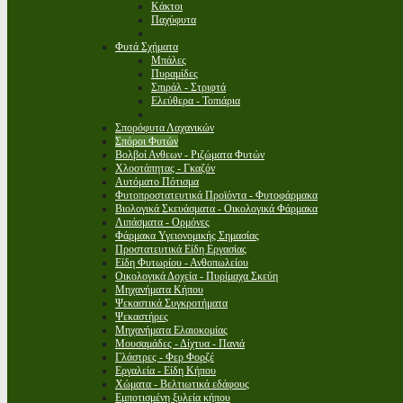
Κάκτοι
Παχύφυτα
Φυτά Σχήματα
Μπάλες
Πυραμίδες
Σπιράλ - Στριφτά
Ελεύθερα - Τοπιάρια
Σπορόφυτα Λαχανικών
Σπόροι Φυτών
Βολβοί Ανθεων - Ριζώματα Φυτών
Χλοοτάπητας - Γκαζόν
Αυτόματο Πότισμα
Φυτοπροστατευτικά Προϊόντα - Φυτοφάρμακα
Βιολογικά Σκευάσματα - Οικολογικά Φάρμακα
Λιπάσματα - Ορμόνες
Φάρμακα Υγειονομικής Σημασίας
Προστατευτικά Είδη Εργασίας
Είδη Φυτωρίου - Ανθοπωλείου
Οικολογικά Δοχεία - Πυρίμαχα Σκεύη
Μηχανήματα Κήπου
Ψεκαστικά Συγκροτήματα
Ψεκαστήρες
Μηχανήματα Ελαιοκομίας
Μουσαμάδες - Δίχτυα - Πανιά
Γλάστρες - Φερ Φορζέ
Εργαλεία - Είδη Κήπου
Χώματα - Βελτιωτικά εδάφους
Εμποτισμένη ξυλεία κήπου