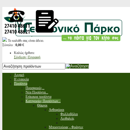
Το καλάθι σας είναι άδειο.
Σύνολο :
0,00 €
Καλώς ήρθατε
Σύνδεση | Εγγραφή
Αρχική
Η εταιρεία
Προϊόντα
Προσφορές...
Νέα Προϊόντα...
Επίκαιρα προϊόντα
Κατηγορίες Προϊόντων...
Θάμνοι
Ανθοφόροι
Φυλλοβόλοι
Αειθαλείς
Μπορντούρας - Φράχτες