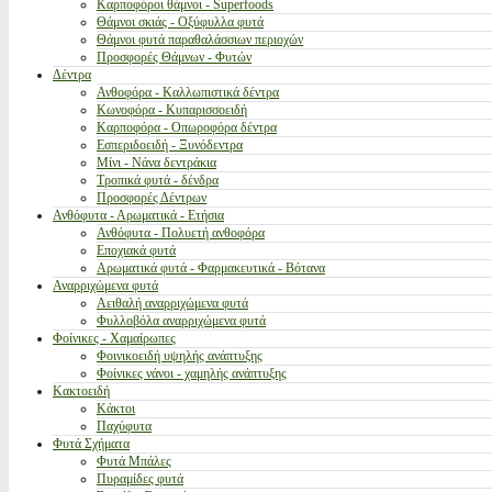
Καρποφόροι θάμνοι - Superfoods
Θάμνοι σκιάς - Οξύφυλλα φυτά
Θάμνοι φυτά παραθαλάσσιων περιοχών
Προσφορές Θάμνων - Φυτών
Δέντρα
Ανθοφόρα - Καλλωπιστικά δέντρα
Κωνοφόρα - Κυπαρισσοειδή
Καρποφόρα - Οπωροφόρα δέντρα
Εσπεριδοειδή - Ξυνόδεντρα
Μίνι - Νάνα δεντράκια
Τροπικά φυτά - δένδρα
Προσφορές Δέντρων
Ανθόφυτα - Αρωματικά - Ετήσια
Ανθόφυτα - Πολυετή ανθοφόρα
Εποχιακά φυτά
Αρωματικά φυτά - Φαρμακευτικά - Βότανα
Αναρριχώμενα φυτά
Αειθαλή αναρριχώμενα φυτά
Φυλλοβόλα αναρριχώμενα φυτά
Φοίνικες - Χαμαίρωπες
Φοινικοειδή υψηλής ανάπτυξης
Φοίνικες νάνοι - χαμηλής ανάπτυξης
Κακτοειδή
Κάκτοι
Παχύφυτα
Φυτά Σχήματα
Φυτά Μπάλες
Πυραμίδες φυτά