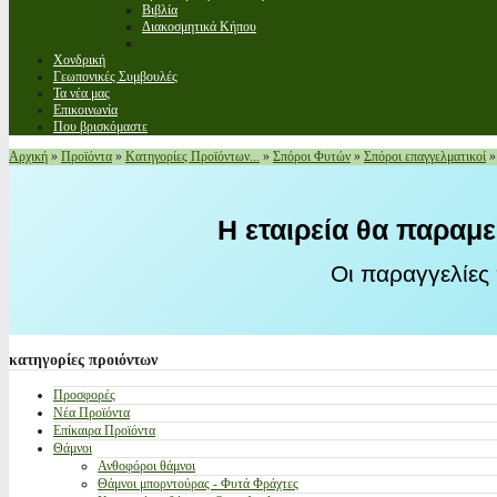
Βιβλία
Διακοσμητικά Κήπου
Χονδρική
Γεωπονικές Συμβουλές
Τα νέα μας
Επικοινωνία
Που βρισκόμαστε
Αρχική
»
Προϊόντα
»
Κατηγορίες Προϊόντων...
»
Σπόροι Φυτών
»
Σπόροι επαγγελματικοί
Η εταιρεία θα παραμε
Οι παραγγελίες
κατηγορίες
προιόντων
Προσφορές
Νέα Προϊόντα
Επίκαιρα Προϊόντα
Θάμνοι
Ανθοφόροι θάμνοι
Θάμνοι μπορντούρας - Φυτά Φράχτες