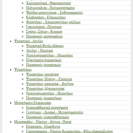
Χορτοκοπτικά - Θαμνοκοπτικά
Πολυεργαλεία - Πολυμηχανήματα
Ψαλίδια μπορντούρας - Ευθυγραμμιστές
Κλαδοφάγοι - Εξαερωτήρες
Φυσητήρες - Απορροφητήρες φύλλων
Γαιοτρύπανα - Πλυστικά
Σχίστες Ξύλων - Κορμών
Προσφορές μηχανημάτων
Ψεκαστικά - Αντλίες
Ψεκαστικά Βυτία εδάφους
Αντλίες - Πιεστικά
Νεφελοψεκαστήρες - Θειωτήρες
Εξαρτήματα ψεκαστικών
Προσφορές ψεκαστικών
Ψεκαστήρες
Ψεκαστήρες προπίεσης
Ψεκαστήρες Πλάτης - Επινώτιοι
Ψεκαστήρες μπαταρίας - βενζίνης
Ψεκαστήρες ζιζανιοκτονίας
Νεφελοψεκαστήρες - Θειωτήρες
Προσφορές ψεκαστήρων
Μηχανήματα Ελαιοκομίας
Ελαιοραβδιστικά μηχανήματα
Γεννήτριες - Δυναμό - Μετασχηματιστές
Προσφορές ελαιοραβδιστικών
Μουσαμάδες - Νάυλον - Δίχτυα - Πανιά
Ελαιόπανα - Ελαιόδιχτα
Γαιουφάσματα - Νάυλον θερμοκηπίου - Φίλμ εδαφοκάλυψης