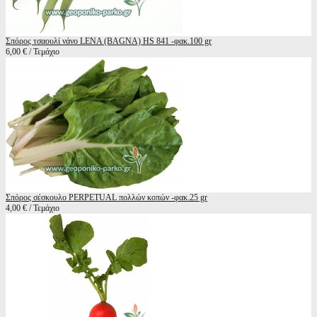
Σπόρος τσαουλί νάνο LENA (BAGNA) HS 841 -φακ.100 gr
6,00 € / Τεμάχιο
Σπόρος σέσκουλο PERPETUAL πολλών κοπών -φακ.25 gr
4,00 € / Τεμάχιο