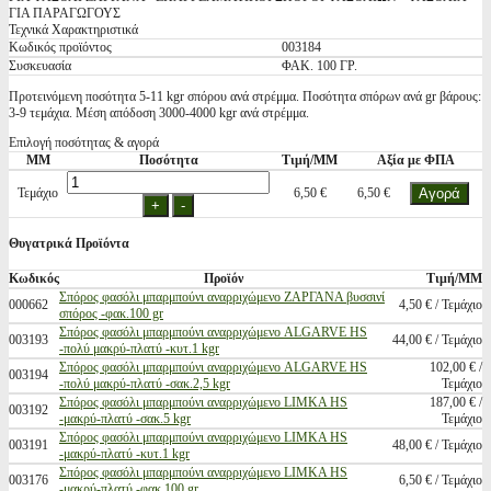
ΓΙΑ ΠΑΡΑΓΩΓΟΥΣ
Τεχνικά Χαρακτηριστικά
Κωδικός προϊόντος
003184
Συσκευασία
ΦΑΚ. 100 ΓΡ.
Προτεινόμενη ποσότητα 5-11 kgr σπόρου ανά στρέμμα. Ποσότητα σπόρων ανά gr βάρους:
3-9 τεμάχια. Μέση απόδοση 3000-4000 kgr ανά στρέμμα.
Επιλογή ποσότητας & αγορά
ΜΜ
Ποσότητα
Τιμή/ΜΜ
Αξία με ΦΠΑ
Τεμάχιο
6,50 €
6,50 €
Θυγατρικά Προϊόντα
Κωδικός
Προϊόν
Τιμή/ΜΜ
Σπόρος φασόλι μπαρμπούνι αναρριχώμενο ΖΑΡΓΑΝΑ βυσσινί
000662
4,50 € / Τεμάχιο
σπόρος -φακ.100 gr
Σπόρος φασόλι μπαρμπούνι αναρριχώμενο ALGARVE HS
003193
44,00 € / Τεμάχιο
-πολύ μακρύ-πλατύ -κυτ.1 kgr
Σπόρος φασόλι μπαρμπούνι αναρριχώμενο ALGARVE HS
102,00 € /
003194
-πολύ μακρύ-πλατύ -σακ.2,5 kgr
Τεμάχιο
Σπόρος φασόλι μπαρμπούνι αναρριχώμενο LIMKA HS
187,00 € /
003192
-μακρύ-πλατύ -σακ.5 kgr
Τεμάχιο
Σπόρος φασόλι μπαρμπούνι αναρριχώμενο LIMKA HS
003191
48,00 € / Τεμάχιο
-μακρύ-πλατύ -κυτ.1 kgr
Σπόρος φασόλι μπαρμπούνι αναρριχώμενο LIMKA HS
003176
6,50 € / Τεμάχιο
-μακρύ-πλατύ -φακ.100 gr