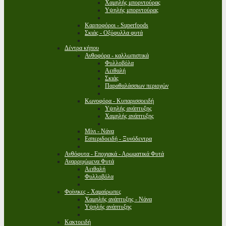
Χαμηλής μπορντούρας
Υψηλής μπορντούρας
Καρποφόροι - Superfoods
Σκιάς - Οξύφυλλα φυτά
Δέντρα κήπου
Ανθοφόρα - καλλωπιστικά
Φυλλοβόλα
Αειθαλή
Σκιάς
Παραθαλάσσιων περιοχών
Κωνοφόρα - Κυπαρισσοειδή
Υψηλής ανάπτυξης
Χαμηλής ανάπτυξης
Μίνι - Νάνα
Εσπεριδοειδή - Ξυνόδεντρα
Ανθόφυτα - Εποχιακά - Αρωματικά Φυτά
Αναρριχώμενα Φυτά
Αειθαλή
Φυλλοβόλα
Φοίνικες - Χαμαίρωπες
Χαμηλής ανάπτυξης - Νάνα
Υψηλής ανάπτυξης
Κακτοειδή