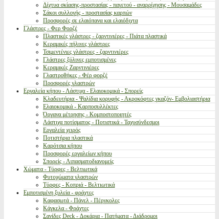
Δίχτυα σκίασης-προστασίας - παγετού - αναρρίχησης - Μουσαμάδες
Σάκοι συλλογής - προστασίας καρπών
Προσφορές σε ελαιόπανα και ελαιόδιχτα
Γλάστρες - Φερ Φορζέ
Πλαστικές γλάστρες - ζαρντινιέρες - Πιάτα πλαστικά
Κεραμικές πήλινες γλάστρες
Τσιμεντένιες γλάστρες - ζαρντινιέρες
Γλάστρες ξύλινες εμποτισμένες
Κεραμικές Ζαρντινιέρες
Γλαστροθήκες - Φέρ φορζέ
Προσφορές γλαστρών
Εργαλεία κήπου - Λάστιχα - Ελαιοκομικά - Σπορείς
Κλαδευτήρια - Ψαλίδια κορυφής - Ακροκόφτες γκαζόν- Εμβολιαστήρια
Ελαιοκομικά - Καρποσυλλέκτες
Όργανα μέτρησης - Κομποστοποιητές
Λάστιχα ποτίσματος - Ποτιστικά - Ταχυσύνδεσμοι
Εργαλεία χειρός
Ποτιστήρια πλαστικά
Καρότσια κήπου
Προσφορές εργαλείων κήπου
Σπορείς - Λιπασματοδιανομείς
Χώματα - Τύρφες - Βελτιωτικά
Φυτοχώματα γλαστρών
Τύρφες - Κοπριά - Βελτιωτικά
Εμποτισμένη ξυλεία - φράχτες
Καφασωτά - Πάνελ - Πέργκολες
Κάγκελα - Φράχτες
Σανίδες Deck - Δοκάρια - Πατήματα - Διάδρομοι