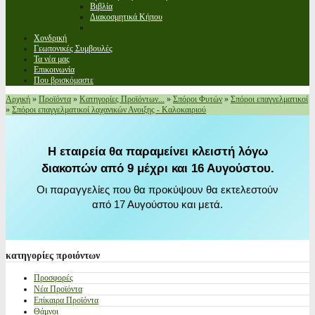
Βιβλία
Διακοσμητικά Κήπου
Χονδρική
Γεωπονικές Συμβουλές
Τα νέα μας
Επικοινωνία
Που βρισκόμαστε
Αρχική
»
Προϊόντα
»
Κατηγορίες Προϊόντων...
»
Σπόροι Φυτών
»
Σπόροι επαγγελματικοί
»
Σπόροι επαγγελματικοί λαχανικών Ανοιξης - Καλοκαιριού
Η εταιρεία θα παραμείνει κλειστή λόγω
διακοπών από 9 μέχρι και 16 Αυγούστου.
Οι παραγγελίες που θα προκύψουν θα εκτελεστούν
από 17 Αυγούστου και μετά.
κατηγορίες
προιόντων
Προσφορές
Νέα Προϊόντα
Επίκαιρα Προϊόντα
Θάμνοι