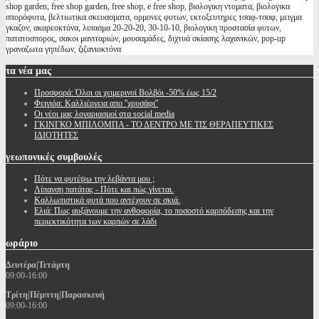
shop garden, free shop garden, free shop, e free shop, βιολογικη ντοματα, βιολογικα
σπορόφυτα, βελτιωτικα σκευασματα, ορμονες φυτων, εκτοξευτηρες τσαφ-τσαφ, μειγμα
γκαζον, ακαρεοκτόνα, λιπασμα 20-20-20, 30-10-10, βιολογικη προστασία φυτων,
πατατοσπορος, σακοι μανιταριών, μουσαμάδες, διχτυά σκίασης λαχανικών, pop-up
γραναζωτα γηπέδων, ζιζανιοκτόνα
τα
νέα μας
Προσφορά: Όλοι οι χειμερινοί Βολβόι -50% έως 15/2
Φειγιόα: Καλλιέργεια απο ''χρυσάφι''
Oι νέοι μας λογαριασμοί στα social media
ΓΚΙΝΓΚΟ ΜΠΙΛΟΜΠΑ - ΤΟ ΔΕΝΤΡΟ ΜΕ ΤΙΣ ΘΕΡΑΠΕΥΤΙΚΕΣ
ΙΔΙΟΤΗΤΕΣ
γεωπονικές
συμβουλές
Πότε να φυτέψω την λεβάντα μου ;
Λίπανση πατάτας - Πότε και πώς γίνεται.
Καλλωπιστικά φυτά που αντέχουν σε σκιά.
Ελιά: Πως αυξάνουμε την ανθοφορία, το ποσοστό καρπόδεσης και την
περιεκτικότητα των καρπών σε λάδι
ωράριο
Δευτέρα|Τετάρτη
09:00-16:00
Τρίτη|Πέμπτη|Παρασκευή
09:00-16:00