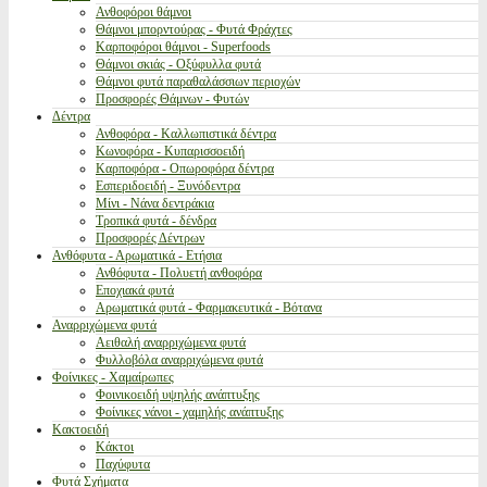
Ανθοφόροι θάμνοι
Θάμνοι μπορντούρας - Φυτά Φράχτες
Καρποφόροι θάμνοι - Superfoods
Θάμνοι σκιάς - Οξύφυλλα φυτά
Θάμνοι φυτά παραθαλάσσιων περιοχών
Προσφορές Θάμνων - Φυτών
Δέντρα
Ανθοφόρα - Καλλωπιστικά δέντρα
Κωνοφόρα - Κυπαρισσοειδή
Καρποφόρα - Οπωροφόρα δέντρα
Εσπεριδοειδή - Ξυνόδεντρα
Μίνι - Νάνα δεντράκια
Τροπικά φυτά - δένδρα
Προσφορές Δέντρων
Ανθόφυτα - Αρωματικά - Ετήσια
Ανθόφυτα - Πολυετή ανθοφόρα
Εποχιακά φυτά
Αρωματικά φυτά - Φαρμακευτικά - Βότανα
Αναρριχώμενα φυτά
Αειθαλή αναρριχώμενα φυτά
Φυλλοβόλα αναρριχώμενα φυτά
Φοίνικες - Χαμαίρωπες
Φοινικοειδή υψηλής ανάπτυξης
Φοίνικες νάνοι - χαμηλής ανάπτυξης
Κακτοειδή
Κάκτοι
Παχύφυτα
Φυτά Σχήματα