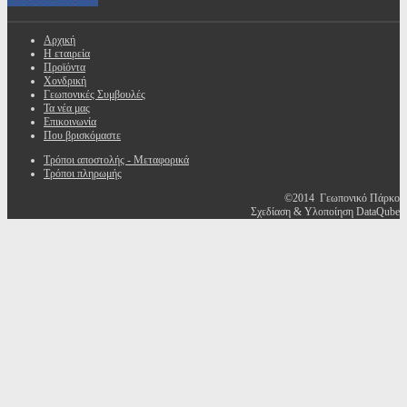
Αρχική
Η εταιρεία
Προϊόντα
Χονδρική
Γεωπονικές Συμβουλές
Τα νέα μας
Επικοινωνία
Που βρισκόμαστε
Τρόποι αποστολής - Μεταφορικά
Τρόποι πληρωμής
©2014 Γεωπονικό Πάρκο
Σχεδίαση & Υλοποίηση DataQube