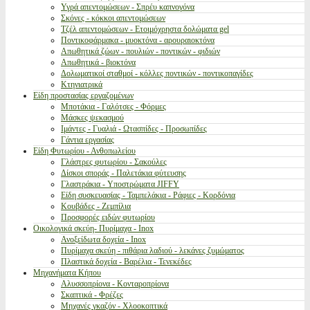
Υγρά απεντομώσεων - Σπρέυ καπνογόνα
Σκόνες - κόκκοι απεντομώσεων
Τζέλ απεντομώσεων - Ετοιμόχρηστα δολώματα gel
Ποντικοφάρμακα - μυοκτόνα - αρουραιοκτόνα
Απωθητικά ζώων - πουλιών - ποντικών - φιδιών
Απωθητικά - βιοκτόνα
Δολωματικοί σταθμοί - κόλλες ποντικών - ποντικοπαγίδες
Κτηνιατρικά
Είδη προστασίας εργαζομένων
Μποτάκια - Γαλότσες - Φόρμες
Μάσκες ψεκασμού
Ιμάντες - Γυαλιά - Ωτασπίδες - Προσωπίδες
Γάντια εργασίας
Είδη Φυτωρίου - Ανθοπωλείου
Γλάστρες φυτωρίου - Σακούλες
Δίσκοι σποράς - Παλετάκια φύτευσης
Γλαστράκια - Υποστρώματα JIFFY
Είδη συσκευασίας - Ταμπελάκια - Ράφιες - Κορδόνια
Κουβάδες - Ζεμπίλια
Προσφορές ειδών φυτωρίου
Οικολογικά σκεύη- Πυρίμαχα - Inox
Ανοξείδωτα δοχεία - Inox
Πυρίμαχα σκεύη - πιθάρια λαδιού - λεκάνες ζυμώματος
Πλαστικά δοχεία - Βαρέλια - Τενεκέδες
Μηχανήματα Κήπου
Αλυσσοπρίονα - Κονταροπρίονα
Σκαπτικά - Φρέζες
Μηχανές γκαζόν - Χλοοκοπτικά