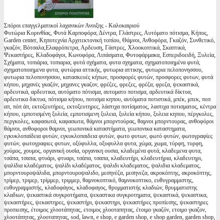
Σπόροι επαγγελματικοί λαχανικών Ανοιξης - Καλοκαιριού
Φυτώρια Κορινθίας, Φυτά Καρποφόρα, Δέντρα, Γλάστρες, Αυτόματο πότισμα, Κήπος,
Garden center, Κηποτεχνία Αρχιτεκτονική τοπίου, Θάμνοι, Ανθοφόρα, Γκαζόν, Συνθετικό,
γκαζόν, Βότσαλα,Ελαφρόπετρα, Αρδευση, Γάστρες, Χλοοκοπτικά, Σκαπτικά,
Ψεκαστήρες, Κλαδοφάγοι, Κωνοφόρα, Λιπάσματα, Φυτοφάρμακα, Εσπεριδοειδή, Ξυλεία,
Σχήματα, τοπιάρια, τοπιαρια, φυτά σχήματα, φυτα σχηματα, σχηματοποιημένα φυτά,
σχηματοποιημενα φυτα, φυτώρια αττικής, φυτωρια αττικης, φυτωρια πελοπονησσου,
φυτωρια πελοπονησσου, κατασκευές κήπων, προσφορές φυτών, προσφορες φυτων, φυτά
κήπου, μηχανές γκαζόν, μηχανες γκαζον, φρέζες, φρεζες, φρέζα, φρεζα, ψεκαστικά,
αρδευτικά, αρδευτικα, αυτόματο πότισμα, αυτοματο ποτισμα, αρδευτικά δίκτυα,
αρδευτικα δικτυα, πότισμα κήπου, ποτισμα κηπου, αυτόματα ποτιστικά, μπέκ, μπεκ, ποπ
απ, πόπ άπ, εκτοξευτήρες, εκτοξευτηρες, λάστιχα ποτίσματος, λαστιχα ποτισματος, κέντρα
κήπου, εμποτισμένη ξυλεία, εμποτισμενη ξυλεια, ξυλεία κήπου, ξυλεια κηπου, πέργκολες,
περγκολες, καφασωτά, καφασωτα, θάμνοι μπορντούρας, θαμνοι μπορντουρας, ανθοφόροι
θάμνοι, ανθοφοροι θαμνοι, γεωπονικά καταστήματα, γεωπονικα καταστηματα,
εγκυκλοπαίδεια φυτών, εγκυκλοπαιδεια φυτών, φωτο φυτων, φωτό φυτών, φωτογραφίες
φυτών, φωτογραφιες φυτων, οξύφυλλα, οξυφυλλα φυτα, χώμα, χωμα, τύρφη, τυρφη,
χούμος, χουμος, οργανική ουσία, οργανικη ουσια, κλαδεμένα φυτά, κλαδεμενα φυτα,
τσάπα, τσαπα, φτυάρι, φτυαρι, τσάπα, τσαπα, κλαδευτήρι, κλαδευτήρια, κλαδευτηρι,
ψαλίδια κλαδέματος, ψαλίδι κλαδέματος, ψαλιδι κλαδεματος, ψαλιδια κλαδεματος,
μπορντουροψάλιδα, μπορντουροψαλιδο, μεσηνέζα, μεσηνεζα, ακροκόπτης, ακροκόπτης,
τρίμερ, τριμερ, τρίμμερ, τριμμερ, θαμνοκοπτικό, θαμνοκοπτικο, ευθυγραμμιστης,
ευθυγραμμιστής, κλαδοφάγος, κλαδοφαγος, θρυμματιστής κλαδιών, θρυμματιστης
κλαδιων, ψεκαστικά συγκροτήματα, ψεκαστικα συγκροτηματα, ψεκαστικά, ψεκαστικα,
ψεκαστήρες, ψεκαστηρες, ψεκαστήρι, ψεκαστηρι, ψεκαστήρες προπίεσης, ψεκαστηρες
προπιεσης, έτοιμος χλοοτάπητας, ετοιμος χλοοταπητας, έτοιμο γκαζόν, ετοιμο γκαζον,
χλοοτάπητας, χλοοταπητας, sod, lawn, e shop, e garden shop, e shop garden, garden shop,