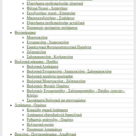
Εξαρτήματα συνδεσμολογίας πλαστικά
Φίλτρα Νερού - Λιπαντήρες
Εκτοξευτήρες νερού - Επιφανείας
Μικροεκτοξευτήρες - Σταλάκτες
Εξαρτήματα συνδεσμολογίας μεταλλικά
Προσφορές αυτόματου ποτίσματος
Φυτοφάρμακα
Μυκητοκτόνα
Εντομοκτόνα - Ακαρεοκτόνα
Ερασιτεχνικά Φυτοπροστατευτικά Προιόντα
Ζιζανιοκτόνα
Σαλιγκαροκτόνα - Κοχλιοκτόνα
Βιολογικά φάρμακα - Παγίδες
Βιολογικά Λιπάσματα
Βιολογικά Εντομοκτόνα - Ακαρεοκτόνα - Σαλιγκαροκτόνα
Βιολογικά προιόντα προστασίας
Βιολογικά Μυκητοκτόνα - Ζιζανιοκτόνα
Βιολογικές Φυτικές Ορμόνες
Βιολογικές Εντομοπαγίδες - Σαλιγκαροπαγίδες - Παγίδες ερπετών -
Κόλλες
Σκευάσματα βιολογικά για απεντομώσεις
Λιπάσματα - Ορμόνες
Κοκκώδη χημικά λιπάσματα
Λιπάσματα υδατοδιαλυτά διαφυλλικά
Ρυθμιστές ανάπτυξης - Ορμόνες
Βελτιωτικά φυτών
Προσφορές λιπασμάτων
Βιοκτόνα - Ποντικοφάρμακα - Απωθητικά