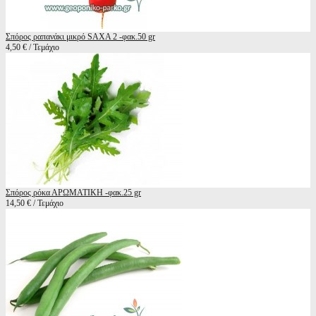
Σπόρος ραπανάκι μικρό SAXA 2 -φακ.50 gr
4,50 € / Τεμάχιο
Σπόρος ρόκα ΑΡΩΜΑΤΙΚΗ -φακ.25 gr
14,50 € / Τεμάχιο