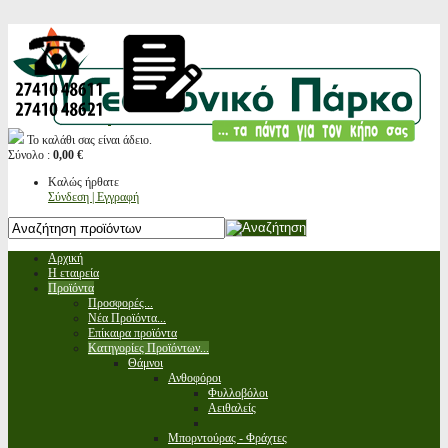
Το καλάθι σας είναι άδειο.
Σύνολο :
0,00 €
Καλώς ήρθατε
Σύνδεση | Εγγραφή
Αρχική
Η εταιρεία
Προϊόντα
Προσφορές...
Νέα Προϊόντα...
Επίκαιρα προϊόντα
Κατηγορίες Προϊόντων...
Θάμνοι
Ανθοφόροι
Φυλλοβόλοι
Αειθαλείς
Μπορντούρας - Φράχτες