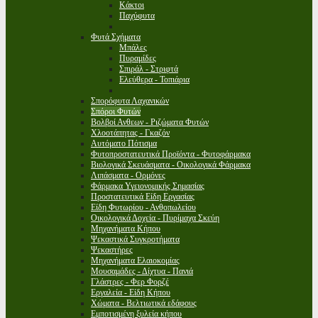
Κάκτοι
Παχύφυτα
Φυτά Σχήματα
Μπάλες
Πυραμίδες
Σπιράλ - Στριφτά
Ελεύθερα - Τοπιάρια
Σπορόφυτα Λαχανικών
Σπόροι Φυτών
Βολβοί Ανθεων - Ριζώματα Φυτών
Χλοοτάπητας - Γκαζόν
Αυτόματο Πότισμα
Φυτοπροστατευτικά Προϊόντα - Φυτοφάρμακα
Βιολογικά Σκευάσματα - Οικολογικά Φάρμακα
Λιπάσματα - Ορμόνες
Φάρμακα Υγειονομικής Σημασίας
Προστατευτικά Είδη Εργασίας
Είδη Φυτωρίου - Ανθοπωλείου
Οικολογικά Δοχεία - Πυρίμαχα Σκεύη
Μηχανήματα Κήπου
Ψεκαστικά Συγκροτήματα
Ψεκαστήρες
Μηχανήματα Ελαιοκομίας
Μουσαμάδες - Δίχτυα - Πανιά
Γλάστρες - Φερ Φορζέ
Εργαλεία - Είδη Κήπου
Χώματα - Βελτιωτικά εδάφους
Εμποτισμένη ξυλεία κήπου