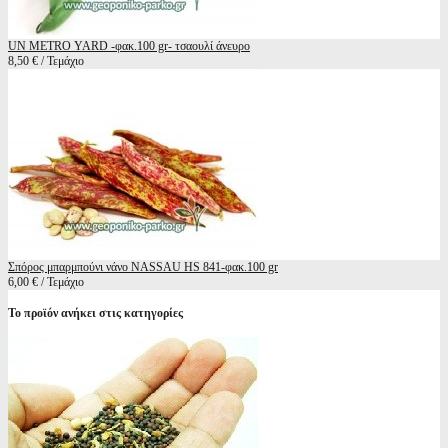
UN METRO YARD -φακ.100 gr- τσαουλί άνευρο
8,50 € / Τεμάχιο
Σπόρος μπαρμπούνι νάνο NASSAU HS 841-φακ.100 gr
6,00 € / Τεμάχιο
Το προϊόν ανήκει στις κατηγορίες