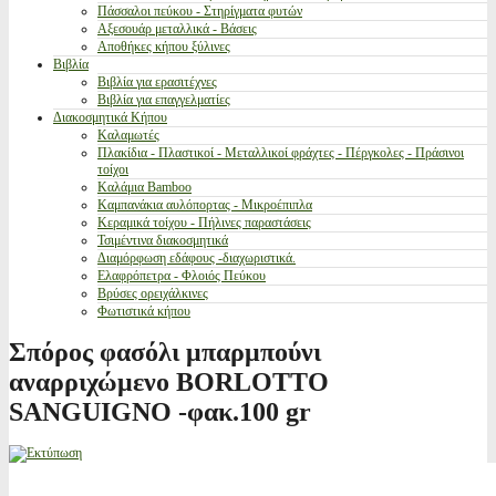
Πάσσαλοι πεύκου - Στηρίγματα φυτών
Αξεσουάρ μεταλλικά - Βάσεις
Αποθήκες κήπου ξύλινες
Βιβλία
Βιβλία για ερασιτέχνες
Βιβλία για επαγγελματίες
Διακοσμητικά Κήπου
Καλαμωτές
Πλακίδια - Πλαστικοί - Μεταλλικοί φράχτες - Πέργκολες - Πράσινοι
τοίχοι
Καλάμια Bamboo
Καμπανάκια αυλόπορτας - Μικροέπιπλα
Κεραμικά τοίχου - Πήλινες παραστάσεις
Τσιμέντινα διακοσμητικά
Διαμόρφωση εδάφους -διαχωριστικά.
Ελαφρόπετρα - Φλοιός Πεύκου
Βρύσες ορειχάλκινες
Φωτιστικά κήπου
Σπόρος φασόλι μπαρμπούνι
αναρριχώμενο BORLOTTO
SANGUIGNO -φακ.100 gr