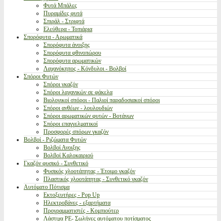
Φυτά Μπάλες
Πυραμίδες φυτά
Σπιράλ - Στριφτά
Ελεύθερα - Τοπιάρια
Σπορόφυτα - Αρωματικά
Σπορόφυτα άνοιξης
Σπορόφυτα φθινοπώρου
Σπορόφυτα αρωματικών
Λαχανόκηπος - Κόνδυλοι - Βολβοί
Σπόροι Φυτών
Σπόροι γκαζόν
Σπόροι λαχανικών σε φάκελα
Βιολογικοί σπόροι - Παλιοί παραδοσιακοί σπόροι
Σπόροι ανθέων - λουλουδιών
Σπόροι αρωματικών φυτών - Βοτάνων
Σπόροι επαγγελματικοί
Προσφορές σπόρων γκαζόν
Βολβοί - Ριζώματα Φυτών
Βολβοί Ανοιξης
Βολβοί Καλοκαιριού
Γκαζόν φυσικό - Συνθετικό
Φυσικός χλοοτάπητας - Έτοιμο γκαζόν
Πλαστικός χλοοτάπητας - Συνθετικό γκαζόν
Αυτόματο Πότισμα
Εκτοξευτήρες - Pop Up
Ηλεκτροβάνες - εξαρτήματα
Προγραμματιστές - Κομπιούτερ
Λάστιχα PE- Σωλήνες αυτόματου ποτίσματος