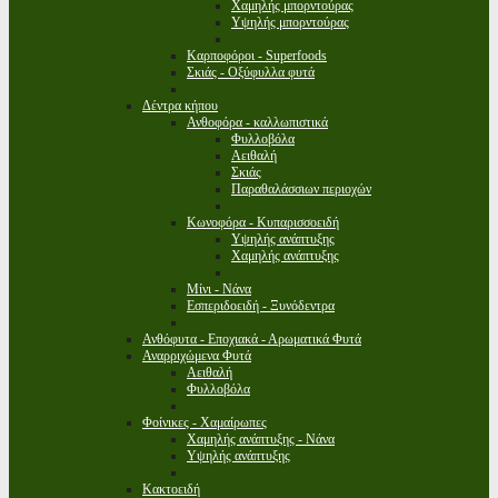
Χαμηλής μπορντούρας
Υψηλής μπορντούρας
Καρποφόροι - Superfoods
Σκιάς - Οξύφυλλα φυτά
Δέντρα κήπου
Ανθοφόρα - καλλωπιστικά
Φυλλοβόλα
Αειθαλή
Σκιάς
Παραθαλάσσιων περιοχών
Κωνοφόρα - Κυπαρισσοειδή
Υψηλής ανάπτυξης
Χαμηλής ανάπτυξης
Μίνι - Νάνα
Εσπεριδοειδή - Ξυνόδεντρα
Ανθόφυτα - Εποχιακά - Αρωματικά Φυτά
Αναρριχώμενα Φυτά
Αειθαλή
Φυλλοβόλα
Φοίνικες - Χαμαίρωπες
Χαμηλής ανάπτυξης - Νάνα
Υψηλής ανάπτυξης
Κακτοειδή