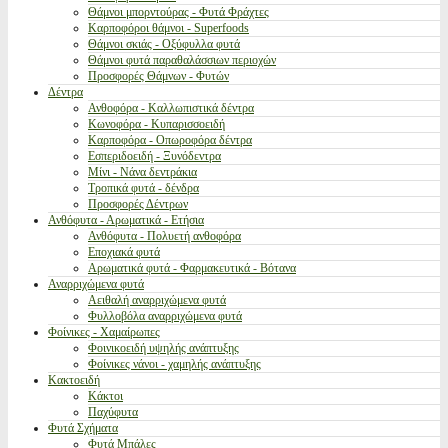
Θάμνοι μπορντούρας - Φυτά Φράχτες
Καρποφόροι θάμνοι - Superfoods
Θάμνοι σκιάς - Οξύφυλλα φυτά
Θάμνοι φυτά παραθαλάσσιων περιοχών
Προσφορές Θάμνων - Φυτών
Δέντρα
Ανθοφόρα - Καλλωπιστικά δέντρα
Κωνοφόρα - Κυπαρισσοειδή
Καρποφόρα - Οπωροφόρα δέντρα
Εσπεριδοειδή - Ξυνόδεντρα
Μίνι - Νάνα δεντράκια
Τροπικά φυτά - δένδρα
Προσφορές Δέντρων
Ανθόφυτα - Αρωματικά - Ετήσια
Ανθόφυτα - Πολυετή ανθοφόρα
Εποχιακά φυτά
Αρωματικά φυτά - Φαρμακευτικά - Βότανα
Αναρριχώμενα φυτά
Αειθαλή αναρριχώμενα φυτά
Φυλλοβόλα αναρριχώμενα φυτά
Φοίνικες - Χαμαίρωπες
Φοινικοειδή υψηλής ανάπτυξης
Φοίνικες νάνοι - χαμηλής ανάπτυξης
Κακτοειδή
Κάκτοι
Παχύφυτα
Φυτά Σχήματα
Φυτά Μπάλες