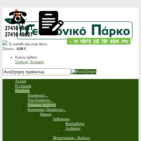
Το καλάθι σας είναι άδειο.
Σύνολο :
0,00 €
Καλώς ήρθατε
Σύνδεση | Εγγραφή
Αρχική
Η εταιρεία
Προϊόντα
Προσφορές...
Νέα Προϊόντα...
Επίκαιρα προϊόντα
Κατηγορίες Προϊόντων...
Θάμνοι
Ανθοφόροι
Φυλλοβόλοι
Αειθαλείς
Μπορντούρας - Φράχτες