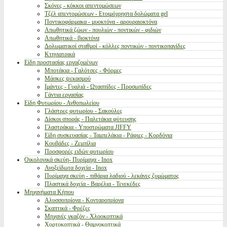
Σκόνες - κόκκοι απεντομώσεων
Τζέλ απεντομώσεων - Ετοιμόχρηστα δολώματα gel
Ποντικοφάρμακα - μυοκτόνα - αρουραιοκτόνα
Απωθητικά ζώων - πουλιών - ποντικών - φιδιών
Απωθητικά - βιοκτόνα
Δολωματικοί σταθμοί - κόλλες ποντικών - ποντικοπαγίδες
Κτηνιατρικά
Είδη προστασίας εργαζομένων
Μποτάκια - Γαλότσες - Φόρμες
Μάσκες ψεκασμού
Ιμάντες - Γυαλιά - Ωτασπίδες - Προσωπίδες
Γάντια εργασίας
Είδη Φυτωρίου - Ανθοπωλείου
Γλάστρες φυτωρίου - Σακούλες
Δίσκοι σποράς - Παλετάκια φύτευσης
Γλαστράκια - Υποστρώματα JIFFY
Είδη συσκευασίας - Ταμπελάκια - Ράφιες - Κορδόνια
Κουβάδες - Ζεμπίλια
Προσφορές ειδών φυτωρίου
Οικολογικά σκεύη- Πυρίμαχα - Inox
Ανοξείδωτα δοχεία - Inox
Πυρίμαχα σκεύη - πιθάρια λαδιού - λεκάνες ζυμώματος
Πλαστικά δοχεία - Βαρέλια - Τενεκέδες
Μηχανήματα Κήπου
Αλυσσοπρίονα - Κονταροπρίονα
Σκαπτικά - Φρέζες
Μηχανές γκαζόν - Χλοοκοπτικά
Χορτοκοπτικά - Θαμνοκοπτικά