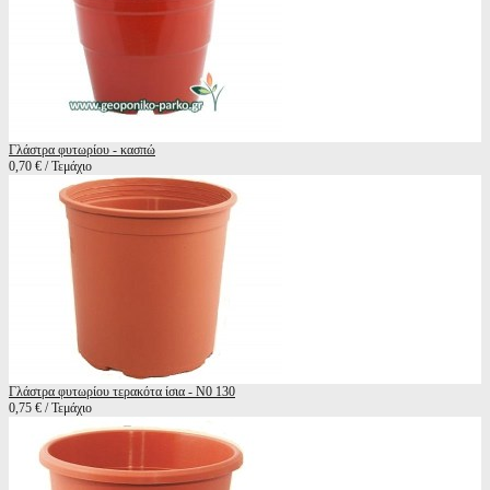
Γλάστρα φυτωρίου - κασπώ
0,70 € / Τεμάχιο
Γλάστρα φυτωρίου τερακότα ίσια - Ν0 130
0,75 € / Τεμάχιο