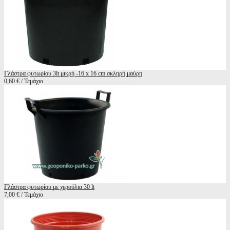
Γλάστρα φυτωρίου 3lt μικρή -16 x 16 cm σκληρή μαύρη
0,60 € / Τεμάχιο
Γλάστρα φυτωρίου με χερούλια 30 lt
7,00 € / Τεμάχιο