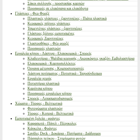
Σάκοι συλλογής - προστασίας καρπών
Προσφορές σε ελαιόπανα και ελαιόδιχτα
Γλάστρες - Φερ Φορζέ
Πλαστικές γλάστρες - ζαρντινιέρες - Πιάτα πλαστικά
Κεραμικές πήλινες γλάστρες
Τσιμεντένιες γλάστρες - ζαρντινιέρες
Γλάστρες ξύλινες εμποτισμένες
Κεραμικές Ζαρντινιέρες
Γλαστροθήκες - Φέρ φορζέ
Προσφορές γλαστρών
Εργαλεία κήπου - Λάστιχα - Ελαιοκομικά - Σπορείς
Κλαδευτήρια - Ψαλίδια κορυφής - Ακροκόφτες γκαζόν- Εμβολιαστήρια
Ελαιοκομικά - Καρποσυλλέκτες
Όργανα μέτρησης - Κομποστοποιητές
Λάστιχα ποτίσματος - Ποτιστικά - Ταχυσύνδεσμοι
Εργαλεία χειρός
Ποτιστήρια πλαστικά
Καρότσια κήπου
Προσφορές εργαλείων κήπου
Σπορείς - Λιπασματοδιανομείς
Χώματα - Τύρφες - Βελτιωτικά
Φυτοχώματα γλαστρών
Τύρφες - Κοπριά - Βελτιωτικά
Εμποτισμένη ξυλεία - φράχτες
Καφασωτά - Πάνελ - Πέργκολες
Κάγκελα - Φράχτες
Σανίδες Deck - Δοκάρια - Πατήματα - Διάδρομοι
Πάσσαλοι πεύκου - Στηρίγματα φυτών