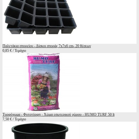
Παλετάκια σπορείου - Δίσκοι σποράς 7x7x6 cm- 20 θέσεων
0,85 € / Τεμάχιο
Τυρφόχωμα - Φυτοτύρφη - Χώμα εσωτερικού χώρου - HUMO TURF 50 lt
7,50 € / Τεμάχιο