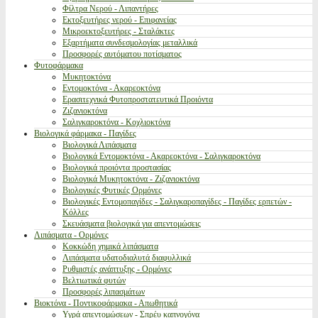
Φίλτρα Νερού - Λιπαντήρες
Εκτοξευτήρες νερού - Επιφανείας
Μικροεκτοξευτήρες - Σταλάκτες
Εξαρτήματα συνδεσμολογίας μεταλλικά
Προσφορές αυτόματου ποτίσματος
Φυτοφάρμακα
Μυκητοκτόνα
Εντομοκτόνα - Ακαρεοκτόνα
Ερασιτεχνικά Φυτοπροστατευτικά Προιόντα
Ζιζανιοκτόνα
Σαλιγκαροκτόνα - Κοχλιοκτόνα
Βιολογικά φάρμακα - Παγίδες
Βιολογικά Λιπάσματα
Βιολογικά Εντομοκτόνα - Ακαρεοκτόνα - Σαλιγκαροκτόνα
Βιολογικά προιόντα προστασίας
Βιολογικά Μυκητοκτόνα - Ζιζανιοκτόνα
Βιολογικές Φυτικές Ορμόνες
Βιολογικές Εντομοπαγίδες - Σαλιγκαροπαγίδες - Παγίδες ερπετών -
Κόλλες
Σκευάσματα βιολογικά για απεντομώσεις
Λιπάσματα - Ορμόνες
Κοκκώδη χημικά λιπάσματα
Λιπάσματα υδατοδιαλυτά διαφυλλικά
Ρυθμιστές ανάπτυξης - Ορμόνες
Βελτιωτικά φυτών
Προσφορές λιπασμάτων
Βιοκτόνα - Ποντικοφάρμακα - Απωθητικά
Υγρά απεντομώσεων - Σπρέυ καπνογόνα