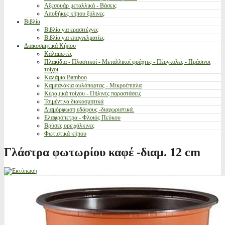
Αξεσουάρ μεταλλικά - Βάσεις
Αποθήκες κήπου ξύλινες
Βιβλία
Βιβλία για ερασιτέχνες
Βιβλία για επαγγελματίες
Διακοσμητικά Κήπου
Καλαμωτές
Πλακίδια - Πλαστικοί - Μεταλλικοί φράχτες - Πέργκολες - Πράσινοι
τοίχοι
Καλάμια Bamboo
Καμπανάκια αυλόπορτας - Μικροέπιπλα
Κεραμικά τοίχου - Πήλινες παραστάσεις
Τσιμέντινα διακοσμητικά
Διαμόρφωση εδάφους -διαχωριστικά.
Ελαφρόπετρα - Φλοιός Πεύκου
Βρύσες ορειχάλκινες
Φωτιστικά κήπου
Γλάστρα φωτωρίου καφέ -διαμ. 12 cm