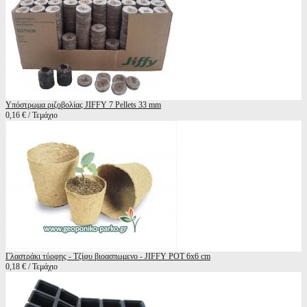
Υπόστρωμα ριζοβολίας JIFFY 7 Pellets 33 mm
0,16 € / Τεμάχιο
Γλαστράκι τύρφης - Τζίφυ βιοασπωμενο - JIFFY POT 6x6 cm
0,18 € / Τεμάχιο