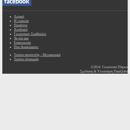
Αρχική
Η εταιρεία
Προϊόντα
Χονδρική
Γεωπονικές Συμβουλές
Τα νέα μας
Επικοινωνία
Που βρισκόμαστε
Τρόποι αποστολής - Μεταφορικά
Τρόποι πληρωμής
©2014 Γεωπονικό Πάρκο
Σχεδίαση & Υλοποίηση DataQube