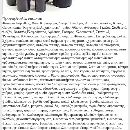
Προσφορές ειδών φυτωρίου
Φυτώρια Κορινθίας, Φυτά Καρποφόρα, Δέντρα, Γλάστρες, Αυτόματο πότισμα, Κήπος,
Garden center, Κηποτεχνία Αρχιτεκτονική τοπίου, Θάμνοι, Ανθοφόρα, Γκαζόν, Συνθετικό,
γκαζόν, Βότσαλα,Ελαφρόπετρα, Αρδευση, Γάστρες, Χλοοκοπτικά, Σκαπτικά,
Ψεκαστήρες, Κλαδοφάγοι, Κωνοφόρα, Λιπάσματα, Φυτοφάρμακα, Εσπεριδοειδή, Ξυλεία,
Σχήματα, τοπιάρια, τοπιαρια, φυτά σχήματα, φυτα σχηματα, σχηματοποιημένα φυτά,
σχηματοποιημενα φυτα, φυτώρια αττικής, φυτωρια αττικης, φυτωρια πελοπονησσου,
φυτωρια πελοπονησσου, κατασκευές κήπων, προσφορές φυτών, προσφορες φυτων, φυτά
κήπου, μηχανές γκαζόν, μηχανες γκαζον, φρέζες, φρεζες, φρέζα, φρεζα, ψεκαστικά,
αρδευτικά, αρδευτικα, αυτόματο πότισμα, αυτοματο ποτισμα, αρδευτικά δίκτυα,
αρδευτικα δικτυα, πότισμα κήπου, ποτισμα κηπου, αυτόματα ποτιστικά, μπέκ, μπεκ, ποπ
απ, πόπ άπ, εκτοξευτήρες, εκτοξευτηρες, λάστιχα ποτίσματος, λαστιχα ποτισματος, κέντρα
κήπου, εμποτισμένη ξυλεία, εμποτισμενη ξυλεια, ξυλεία κήπου, ξυλεια κηπου, πέργκολες,
περγκολες, καφασωτά, καφασωτα, θάμνοι μπορντούρας, θαμνοι μπορντουρας, ανθοφόροι
θάμνοι, ανθοφοροι θαμνοι, γεωπονικά καταστήματα, γεωπονικα καταστηματα,
εγκυκλοπαίδεια φυτών, εγκυκλοπαιδεια φυτών, φωτο φυτων, φωτό φυτών, φωτογραφίες
φυτών, φωτογραφιες φυτων, οξύφυλλα, οξυφυλλα φυτα, χώμα, χωμα, τύρφη, τυρφη,
χούμος, χουμος, οργανική ουσία, οργανικη ουσια, κλαδεμένα φυτά, κλαδεμενα φυτα,
τσάπα, τσαπα, φτυάρι, φτυαρι, τσάπα, τσαπα, κλαδευτήρι, κλαδευτήρια, κλαδευτηρι,
ψαλίδια κλαδέματος, ψαλίδι κλαδέματος, ψαλιδι κλαδεματος, ψαλιδια κλαδεματος,
μπορντουροψάλιδα, μπορντουροψαλιδο, μεσηνέζα, μεσηνεζα, ακροκόπτης, ακροκόπτης,
τρίμερ, τριμερ, τρίμμερ, τριμμερ, θαμνοκοπτικό, θαμνοκοπτικο, ευθυγραμμιστης,
ευθυγραμμιστής, κλαδοφάγος, κλαδοφαγος, θρυμματιστής κλαδιών, θρυμματιστης
κλαδιων, ψεκαστικά συγκροτήματα, ψεκαστικα συγκροτηματα, ψεκαστικά, ψεκαστικα,
ψεκαστήρες, ψεκαστηρες, ψεκαστήρι, ψεκαστηρι, ψεκαστήρες προπίεσης, ψεκαστηρες
προπιεσης, έτοιμος χλοοτάπητας, ετοιμος χλοοταπητας, έτοιμο γκαζόν, ετοιμο γκαζον,