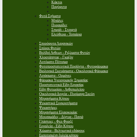
Κάκτοι
Παχύφυτα
Φυτά Σχήματα
Μπάλες
Πυραμίδες
Σπιράλ - Στριφτά
Ελεύθερα - Τοπιάρια
Σπορόφυτα Λαχανικών
Σπόροι Φυτών
Βολβοί Ανθεων - Ριζώματα Φυτών
Χλοοτάπητας - Γκαζόν
Αυτόματο Πότισμα
Φυτοπροστατευτικά Προϊόντα - Φυτοφάρμακα
Βιολογικά Σκευάσματα - Οικολογικά Φάρμακα
Λιπάσματα - Ορμόνες
Φάρμακα Υγειονομικής Σημασίας
Προστατευτικά Είδη Εργασίας
Είδη Φυτωρίου - Ανθοπωλείου
Οικολογικά Δοχεία - Πυρίμαχα Σκεύη
Μηχανήματα Κήπου
Ψεκαστικά Συγκροτήματα
Ψεκαστήρες
Μηχανήματα Ελαιοκομίας
Μουσαμάδες - Δίχτυα - Πανιά
Γλάστρες - Φερ Φορζέ
Εργαλεία - Είδη Κήπου
Χώματα - Βελτιωτικά εδάφους
Εμποτισμένη ξυλεία κήπου