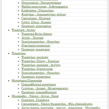
Πολυεργαλεία - Πολυμηχανήματα
Ψαλίδια μπορντούρας - Ευθυγραμμιστές
Κλαδοφάγοι - Εξαερωτήρες
Φυσητήρες - Απορροφητήρες φύλλων
Γαιοτρύπανα - Πλυστικά
Σχίστες Ξύλων - Κορμών
Προσφορές μηχανημάτων
Ψεκαστικά - Αντλίες
Ψεκαστικά Βυτία εδάφους
Αντλίες - Πιεστικά
Νεφελοψεκαστήρες - Θειωτήρες
Εξαρτήματα ψεκαστικών
Προσφορές ψεκαστικών
Ψεκαστήρες
Ψεκαστήρες προπίεσης
Ψεκαστήρες Πλάτης - Επινώτιοι
Ψεκαστήρες μπαταρίας - βενζίνης
Ψεκαστήρες ζιζανιοκτονίας
Νεφελοψεκαστήρες - Θειωτήρες
Προσφορές ψεκαστήρων
Μηχανήματα Ελαιοκομίας
Ελαιοραβδιστικά μηχανήματα
Γεννήτριες - Δυναμό - Μετασχηματιστές
Προσφορές ελαιοραβδιστικών
Μουσαμάδες - Νάυλον - Δίχτυα - Πανιά
Ελαιόπανα - Ελαιόδιχτα
Γαιουφάσματα - Νάυλον θερμοκηπίου - Φίλμ εδαφοκάλυψης
Δίχτυα σκίασης-προστασίας - παγετού - αναρρίχησης - Μουσαμάδες