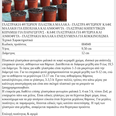
ΓΛΑΣΤΡΑΚΙΑ ΦΥΤΩΡΙΟΥ ΠΛΑΣΤΙΚΑ ΜΑΛΑΚΑ - ΓΛΑΣΤΡΑ ΦΥΤΩΡΙΟΥ ΚΑΦΕ
ΜΑΛΑΚΗ ΓΙΑ ΕΠΟΧΙΑΚΑ ΚΑΙ ΑΝΘΟΦΥΤΑ - ΓΛΑΣΤΡΑΚΙ ΚΗΠΕΥΤΙΚΩΝ
ΚΕΡΑΜΙΔΙ ΓΙΑ ΠΑΡΑΓΩΓΟΥΣ - ΚΑΦΕ ΓΛΑΣΤΡΑΚΙΑ ΓΙΑ ΦΥΤΩΡΙΑ ΚΑΙ
ΑΝΘΟΦΥΤΑ - ΓΛΑΣΤΡΑΚΙΑ ΜΑΛΑΚΑ ΕΝΙΣΧΥΜΕΝΑ ΓΙΑ ΚΟΚΚΙΝΟΧΩΜΑ
Τεχνικά Χαρακτηριστικά
Κωδικός προϊόντος
004949
Υψος
9,50 cm
Διάμετρος
12 cm
Πλαστικά γλαστράκια φυτωρίου μαλακά σε καφέ-κεραμιδί χρώμα, ιδανικά για ανάπτυξη
εποχιακών φυτών, ανθόφυτων και θάμνων. Διατίθενται σε διάφορα μεγέθη απο 9 έως 19,5
cm διάμετρο. Το ύψος για κάθε γλαστράκι είναι περίπου 1-3 cm μικρότερο από την
διάμετρό του. Για τα εποχιακά φυτά χρησιμοποιούνται τα μικρά μεγέθη των 9-12 cm, ενώ
για τα ανθόφυτα τα μεγαλύτερα 13-17 cm. Για τους ανθοφόρους θάμνους
καταλληλότερες είναι οι γλάστρες 3-3,5 lt. Εχουν πολλές τρύπες στο κάτω μέρος για
καλύτερη αποστράγγιση και είναι απο σκληρό πλαστικό για να μπορούν να
ξαναχρησιμοποιηθούν.
Η εταιρεία μας διαθέτει επίσης γλαστράκια φυτωρίου μαλακά 3, 4 και 5 lt, τύπου Zed, με
ενισχυμένο πάτο και χείλος. Είναι ειδικές γλάστρες για να δέχονται βαρύ χώμα, όπως
κοκκινόχωμα και να μην ανοίγουν εύκολα όταν δέχονται μεγάλους θάμνους. Για μεγάλες
ποσότητες σε παραγωγούς, δίνονται ειδικές τιμές κατόπιν συνεννόησης. Η τιμή των
γλαστρών ανα μέγεθος, αναφέρεται παρακάτω στα θυγατρικα προιόντα.
Επιλογή ποσότητας & αγορά