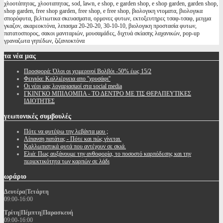
χλοοτάπητας, χλοοταπητας, sod, lawn, e shop, e garden shop, e shop garden, garden shop,
shop garden, free shop garden, free shop, e free shop, βιολογικη ντοματα, βιολογικα
σπορόφυτα, βελτιωτικα σκευασματα, ορμονες φυτων, εκτοξευτηρες τσαφ-τσαφ, μειγμα
γκαζον, ακαρεοκτόνα, λιπασμα 20-20-20, 30-10-10, βιολογικη προστασία φυτων,
πατατοσπορος, σακοι μανιταριών, μουσαμάδες, διχτυά σκίασης λαχανικών, pop-up
γραναζωτα γηπέδων, ζιζανιοκτόνα
τα
νέα μας
Προσφορά: Όλοι οι χειμερινοί Βολβόι -50% έως 15/2
Φειγιόα: Καλλιέργεια απο ''χρυσάφι''
Oι νέοι μας λογαριασμοί στα social media
ΓΚΙΝΓΚΟ ΜΠΙΛΟΜΠΑ - ΤΟ ΔΕΝΤΡΟ ΜΕ ΤΙΣ ΘΕΡΑΠΕΥΤΙΚΕΣ
ΙΔΙΟΤΗΤΕΣ
γεωπονικές
συμβουλές
Πότε να φυτέψω την λεβάντα μου ;
Λίπανση πατάτας - Πότε και πώς γίνεται.
Καλλωπιστικά φυτά που αντέχουν σε σκιά.
Ελιά: Πως αυξάνουμε την ανθοφορία, το ποσοστό καρπόδεσης και την
περιεκτικότητα των καρπών σε λάδι
ωράριο
Δευτέρα|Τετάρτη
09:00-16:00
Τρίτη|Πέμπτη|Παρασκευή
09:00-16:00