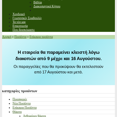
Βιβλία
Διακοσμητικά Κήπου
Χονδρική
Γεωπονικές Συμβουλές
Τα νέα μας
Επικοινωνία
Που βρισκόμαστε
Αρχική
»
Προϊόντα
»
Επίκαιρα προϊόντα
Η εταιρεία θα παραμείνει κλειστή λόγω
διακοπών από 9 μέχρι και 16 Αυγούστου.
Οι παραγγελίες που θα προκύψουν θα εκτελεστούν
από 17 Αυγούστου και μετά.
κατηγορίες
προιόντων
Προσφορές
Νέα Προϊόντα
Επίκαιρα Προϊόντα
Θάμνοι
Ανθοφόροι θάμνοι