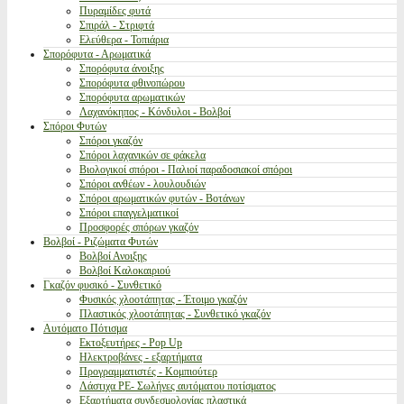
Πυραμίδες φυτά
Σπιράλ - Στριφτά
Ελεύθερα - Τοπιάρια
Σπορόφυτα - Αρωματικά
Σπορόφυτα άνοιξης
Σπορόφυτα φθινοπώρου
Σπορόφυτα αρωματικών
Λαχανόκηπος - Κόνδυλοι - Βολβοί
Σπόροι Φυτών
Σπόροι γκαζόν
Σπόροι λαχανικών σε φάκελα
Βιολογικοί σπόροι - Παλιοί παραδοσιακοί σπόροι
Σπόροι ανθέων - λουλουδιών
Σπόροι αρωματικών φυτών - Βοτάνων
Σπόροι επαγγελματικοί
Προσφορές σπόρων γκαζόν
Βολβοί - Ριζώματα Φυτών
Βολβοί Ανοιξης
Βολβοί Καλοκαιριού
Γκαζόν φυσικό - Συνθετικό
Φυσικός χλοοτάπητας - Έτοιμο γκαζόν
Πλαστικός χλοοτάπητας - Συνθετικό γκαζόν
Αυτόματο Πότισμα
Εκτοξευτήρες - Pop Up
Ηλεκτροβάνες - εξαρτήματα
Προγραμματιστές - Κομπιούτερ
Λάστιχα PE- Σωλήνες αυτόματου ποτίσματος
Εξαρτήματα συνδεσμολογίας πλαστικά