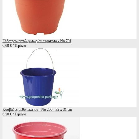
Γλάστρα-κασπώ φυτωρίου τερακότα - Νο 701
0,60 € / Τεμάχιο
Κουβάδες ανθοπωλείου - Νο 200 - 32 x 31 cm
6,50 € / Τεμάχιο