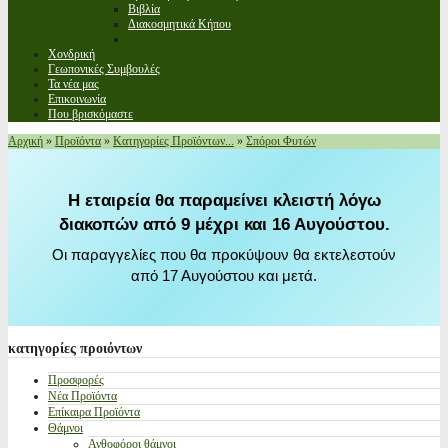
Βιβλία
Διακοσμητικά Κήπου
Χονδρική
Γεωπονικές Συμβουλές
Τα νέα μας
Επικοινωνία
Που βρισκόμαστε
Αρχική
»
Προϊόντα
»
Κατηγορίες Προϊόντων...
»
Σπόροι Φυτών
Η εταιρεία θα παραμείνει κλειστή λόγω
διακοπών από 9 μέχρι και 16 Αυγούστου.
Οι παραγγελίες που θα προκύψουν θα εκτελεστούν
από 17 Αυγούστου και μετά.
κατηγορίες
προιόντων
Προσφορές
Νέα Προϊόντα
Επίκαιρα Προϊόντα
Θάμνοι
Ανθοφόροι θάμνοι