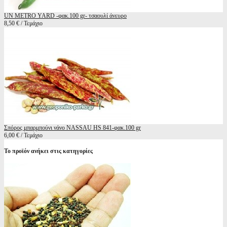
UN METRO YARD -φακ.100 gr- τσαουλί άνευρο
8,50 € / Τεμάχιο
Σπόρος μπαρμπούνι νάνο NASSAU HS 841-φακ.100 gr
6,00 € / Τεμάχιο
Το προϊόν ανήκει στις κατηγορίες