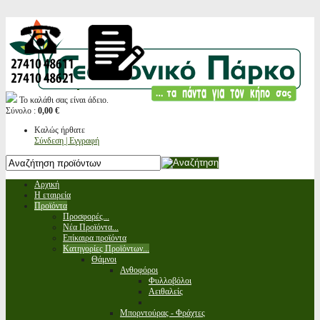
Το καλάθι σας είναι άδειο.
Σύνολο :
0,00 €
Καλώς ήρθατε
Σύνδεση | Εγγραφή
Αρχική
Η εταιρεία
Προϊόντα
Προσφορές...
Νέα Προϊόντα...
Επίκαιρα προϊόντα
Κατηγορίες Προϊόντων...
Θάμνοι
Ανθοφόροι
Φυλλοβόλοι
Αειθαλείς
Μπορντούρας - Φράχτες