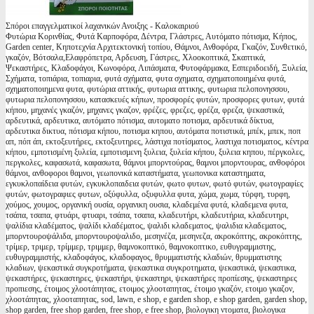
Σπόροι επαγγελματικοί λαχανικών Ανοιξης - Καλοκαιριού
Φυτώρια Κορινθίας, Φυτά Καρποφόρα, Δέντρα, Γλάστρες, Αυτόματο πότισμα, Κήπος,
Garden center, Κηποτεχνία Αρχιτεκτονική τοπίου, Θάμνοι, Ανθοφόρα, Γκαζόν, Συνθετικό,
γκαζόν, Βότσαλα,Ελαφρόπετρα, Αρδευση, Γάστρες, Χλοοκοπτικά, Σκαπτικά,
Ψεκαστήρες, Κλαδοφάγοι, Κωνοφόρα, Λιπάσματα, Φυτοφάρμακα, Εσπεριδοειδή, Ξυλεία,
Σχήματα, τοπιάρια, τοπιαρια, φυτά σχήματα, φυτα σχηματα, σχηματοποιημένα φυτά,
σχηματοποιημενα φυτα, φυτώρια αττικής, φυτωρια αττικης, φυτωρια πελοπονησσου,
φυτωρια πελοπονησσου, κατασκευές κήπων, προσφορές φυτών, προσφορες φυτων, φυτά
κήπου, μηχανές γκαζόν, μηχανες γκαζον, φρέζες, φρεζες, φρέζα, φρεζα, ψεκαστικά,
αρδευτικά, αρδευτικα, αυτόματο πότισμα, αυτοματο ποτισμα, αρδευτικά δίκτυα,
αρδευτικα δικτυα, πότισμα κήπου, ποτισμα κηπου, αυτόματα ποτιστικά, μπέκ, μπεκ, ποπ
απ, πόπ άπ, εκτοξευτήρες, εκτοξευτηρες, λάστιχα ποτίσματος, λαστιχα ποτισματος, κέντρα
κήπου, εμποτισμένη ξυλεία, εμποτισμενη ξυλεια, ξυλεία κήπου, ξυλεια κηπου, πέργκολες,
περγκολες, καφασωτά, καφασωτα, θάμνοι μπορντούρας, θαμνοι μπορντουρας, ανθοφόροι
θάμνοι, ανθοφοροι θαμνοι, γεωπονικά καταστήματα, γεωπονικα καταστηματα,
εγκυκλοπαίδεια φυτών, εγκυκλοπαιδεια φυτών, φωτο φυτων, φωτό φυτών, φωτογραφίες
φυτών, φωτογραφιες φυτων, οξύφυλλα, οξυφυλλα φυτα, χώμα, χωμα, τύρφη, τυρφη,
χούμος, χουμος, οργανική ουσία, οργανικη ουσια, κλαδεμένα φυτά, κλαδεμενα φυτα,
τσάπα, τσαπα, φτυάρι, φτυαρι, τσάπα, τσαπα, κλαδευτήρι, κλαδευτήρια, κλαδευτηρι,
ψαλίδια κλαδέματος, ψαλίδι κλαδέματος, ψαλιδι κλαδεματος, ψαλιδια κλαδεματος,
μπορντουροψάλιδα, μπορντουροψαλιδο, μεσηνέζα, μεσηνεζα, ακροκόπτης, ακροκόπτης,
τρίμερ, τριμερ, τρίμμερ, τριμμερ, θαμνοκοπτικό, θαμνοκοπτικο, ευθυγραμμιστης,
ευθυγραμμιστής, κλαδοφάγος, κλαδοφαγος, θρυμματιστής κλαδιών, θρυμματιστης
κλαδιων, ψεκαστικά συγκροτήματα, ψεκαστικα συγκροτηματα, ψεκαστικά, ψεκαστικα,
ψεκαστήρες, ψεκαστηρες, ψεκαστήρι, ψεκαστηρι, ψεκαστήρες προπίεσης, ψεκαστηρες
προπιεσης, έτοιμος χλοοτάπητας, ετοιμος χλοοταπητας, έτοιμο γκαζόν, ετοιμο γκαζον,
χλοοτάπητας, χλοοταπητας, sod, lawn, e shop, e garden shop, e shop garden, garden shop,
shop garden, free shop garden, free shop, e free shop, βιολογικη ντοματα, βιολογικα