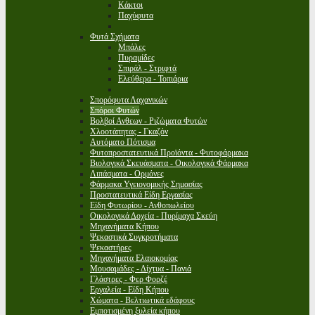
Κάκτοι
Παχύφυτα
Φυτά Σχήματα
Μπάλες
Πυραμίδες
Σπιράλ - Στριφτά
Ελεύθερα - Τοπιάρια
Σπορόφυτα Λαχανικών
Σπόροι Φυτών
Βολβοί Ανθεων - Ριζώματα Φυτών
Χλοοτάπητας - Γκαζόν
Αυτόματο Πότισμα
Φυτοπροστατευτικά Προϊόντα - Φυτοφάρμακα
Βιολογικά Σκευάσματα - Οικολογικά Φάρμακα
Λιπάσματα - Ορμόνες
Φάρμακα Υγειονομικής Σημασίας
Προστατευτικά Είδη Εργασίας
Είδη Φυτωρίου - Ανθοπωλείου
Οικολογικά Δοχεία - Πυρίμαχα Σκεύη
Μηχανήματα Κήπου
Ψεκαστικά Συγκροτήματα
Ψεκαστήρες
Μηχανήματα Ελαιοκομίας
Μουσαμάδες - Δίχτυα - Πανιά
Γλάστρες - Φερ Φορζέ
Εργαλεία - Είδη Κήπου
Χώματα - Βελτιωτικά εδάφους
Εμποτισμένη ξυλεία κήπου