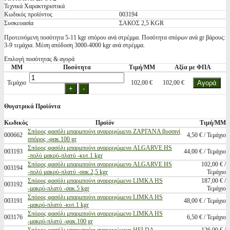
Τεχνικά Χαρακτηριστικά
Κωδικός προϊόντος
003194
Συσκευασία
ΣΑΚΟΣ 2,5 KGR
Προτεινόμενη ποσότητα 5-11 kgr σπόρου ανά στρέμμα. Ποσότητα σπόρων ανά gr βάρους:
3-9 τεμάχια. Μέση απόδοση 3000-4000 kgr ανά στρέμμα.
Επιλογή ποσότητας & αγορά
ΜΜ
Ποσότητα
Τιμή/ΜΜ
Αξία με ΦΠΑ
Τεμάχιο
102,00 €
102,00 €
Θυγατρικά Προϊόντα
Κωδικός
Προϊόν
Τιμή/ΜΜ
Σπόρος φασόλι μπαρμπούνι αναρριχώμενο ΖΑΡΓΑΝΑ βυσσινί
000662
4,50 € / Τεμάχιο
σπόρος -φακ.100 gr
Σπόρος φασόλι μπαρμπούνι αναρριχώμενο ALGARVE HS
003193
44,00 € / Τεμάχιο
-πολύ μακρύ-πλατύ -κυτ.1 kgr
Σπόρος φασόλι μπαρμπούνι αναρριχώμενο ALGARVE HS
102,00 € /
003194
-πολύ μακρύ-πλατύ -σακ.2,5 kgr
Τεμάχιο
Σπόρος φασόλι μπαρμπούνι αναρριχώμενο LIMKA HS
187,00 € /
003192
-μακρύ-πλατύ -σακ.5 kgr
Τεμάχιο
Σπόρος φασόλι μπαρμπούνι αναρριχώμενο LIMKA HS
003191
48,00 € / Τεμάχιο
-μακρύ-πλατύ -κυτ.1 kgr
Σπόρος φασόλι μπαρμπούνι αναρριχώμενο LIMKA HS
003176
6,50 € / Τεμάχιο
-μακρύ-πλατύ -φακ.100 gr