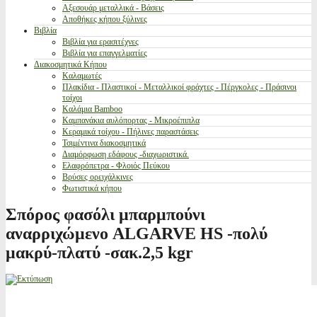
Αξεσουάρ μεταλλικά - Βάσεις
Αποθήκες κήπου ξύλινες
Βιβλία
Βιβλία για ερασιτέχνες
Βιβλία για επαγγελματίες
Διακοσμητικά Κήπου
Καλαμωτές
Πλακίδια - Πλαστικοί - Μεταλλικοί φράχτες - Πέργκολες - Πράσινοι
τοίχοι
Καλάμια Bamboo
Καμπανάκια αυλόπορτας - Μικροέπιπλα
Κεραμικά τοίχου - Πήλινες παραστάσεις
Τσιμέντινα διακοσμητικά
Διαμόρφωση εδάφους -διαχωριστικά.
Ελαφρόπετρα - Φλοιός Πεύκου
Βρύσες ορειχάλκινες
Φωτιστικά κήπου
Σπόρος φασόλι μπαρμπούνι
αναρριχώμενο ALGARVE HS -πολύ
μακρύ-πλατύ -σακ.2,5 kgr