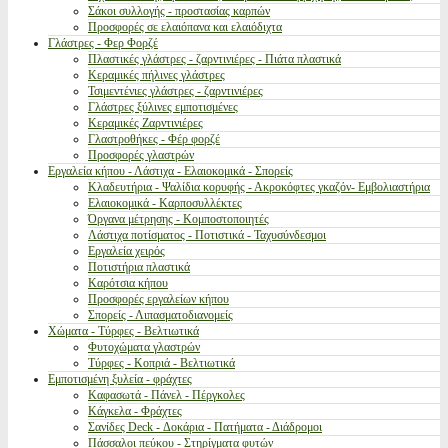
Σάκοι συλλογής - προστασίας καρπών
Προσφορές σε ελαιόπανα και ελαιόδιχτα
Γλάστρες - Φερ Φορζέ
Πλαστικές γλάστρες - ζαρντινιέρες - Πιάτα πλαστικά
Κεραμικές πήλινες γλάστρες
Τσιμεντένιες γλάστρες - ζαρντινιέρες
Γλάστρες ξύλινες εμποτισμένες
Κεραμικές Ζαρντινιέρες
Γλαστροθήκες - Φέρ φορζέ
Προσφορές γλαστρών
Εργαλεία κήπου - Λάστιχα - Ελαιοκομικά - Σπορείς
Κλαδευτήρια - Ψαλίδια κορυφής - Ακροκόφτες γκαζόν- Εμβολιαστήρια
Ελαιοκομικά - Καρποσυλλέκτες
Όργανα μέτρησης - Κομποστοποιητές
Λάστιχα ποτίσματος - Ποτιστικά - Ταχυσύνδεσμοι
Εργαλεία χειρός
Ποτιστήρια πλαστικά
Καρότσια κήπου
Προσφορές εργαλείων κήπου
Σπορείς - Λιπασματοδιανομείς
Χώματα - Τύρφες - Βελτιωτικά
Φυτοχώματα γλαστρών
Τύρφες - Κοπριά - Βελτιωτικά
Εμποτισμένη ξυλεία - φράχτες
Καφασωτά - Πάνελ - Πέργκολες
Κάγκελα - Φράχτες
Σανίδες Deck - Δοκάρια - Πατήματα - Διάδρομοι
Πάσσαλοι πεύκου - Στηρίγματα φυτών