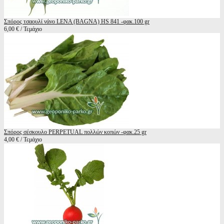
Σπόρος τσαουλί νάνο LENA (BAGNA) HS 841 -φακ.100 gr
6,00 € / Τεμάχιο
Σπόρος σέσκουλο PERPETUAL πολλών κοπών -φακ.25 gr
4,00 € / Τεμάχιο