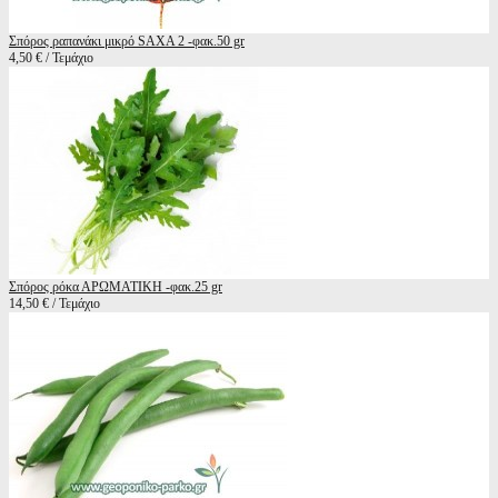
Σπόρος ραπανάκι μικρό SAXA 2 -φακ.50 gr
4,50 € / Τεμάχιο
Σπόρος ρόκα ΑΡΩΜΑΤΙΚΗ -φακ.25 gr
14,50 € / Τεμάχιο