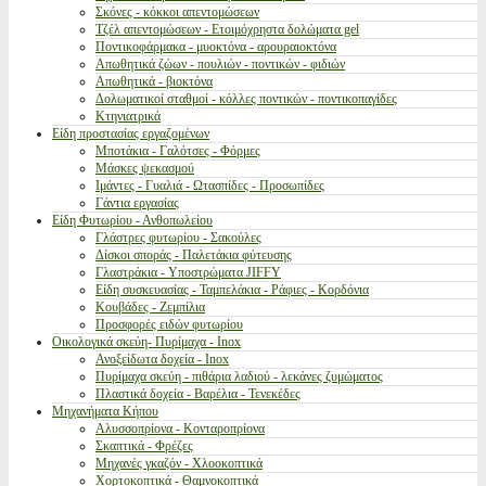
Σκόνες - κόκκοι απεντομώσεων
Τζέλ απεντομώσεων - Ετοιμόχρηστα δολώματα gel
Ποντικοφάρμακα - μυοκτόνα - αρουραιοκτόνα
Απωθητικά ζώων - πουλιών - ποντικών - φιδιών
Απωθητικά - βιοκτόνα
Δολωματικοί σταθμοί - κόλλες ποντικών - ποντικοπαγίδες
Κτηνιατρικά
Είδη προστασίας εργαζομένων
Μποτάκια - Γαλότσες - Φόρμες
Μάσκες ψεκασμού
Ιμάντες - Γυαλιά - Ωτασπίδες - Προσωπίδες
Γάντια εργασίας
Είδη Φυτωρίου - Ανθοπωλείου
Γλάστρες φυτωρίου - Σακούλες
Δίσκοι σποράς - Παλετάκια φύτευσης
Γλαστράκια - Υποστρώματα JIFFY
Είδη συσκευασίας - Ταμπελάκια - Ράφιες - Κορδόνια
Κουβάδες - Ζεμπίλια
Προσφορές ειδών φυτωρίου
Οικολογικά σκεύη- Πυρίμαχα - Inox
Ανοξείδωτα δοχεία - Inox
Πυρίμαχα σκεύη - πιθάρια λαδιού - λεκάνες ζυμώματος
Πλαστικά δοχεία - Βαρέλια - Τενεκέδες
Μηχανήματα Κήπου
Αλυσσοπρίονα - Κονταροπρίονα
Σκαπτικά - Φρέζες
Μηχανές γκαζόν - Χλοοκοπτικά
Χορτοκοπτικά - Θαμνοκοπτικά