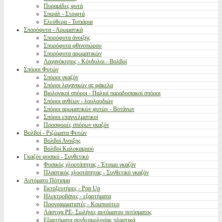
Πυραμίδες φυτά
Σπιράλ - Στριφτά
Ελεύθερα - Τοπιάρια
Σπορόφυτα - Αρωματικά
Σπορόφυτα άνοιξης
Σπορόφυτα φθινοπώρου
Σπορόφυτα αρωματικών
Λαχανόκηπος - Κόνδυλοι - Βολβοί
Σπόροι Φυτών
Σπόροι γκαζόν
Σπόροι λαχανικών σε φάκελα
Βιολογικοί σπόροι - Παλιοί παραδοσιακοί σπόροι
Σπόροι ανθέων - λουλουδιών
Σπόροι αρωματικών φυτών - Βοτάνων
Σπόροι επαγγελματικοί
Προσφορές σπόρων γκαζόν
Βολβοί - Ριζώματα Φυτών
Βολβοί Ανοιξης
Βολβοί Καλοκαιριού
Γκαζόν φυσικό - Συνθετικό
Φυσικός χλοοτάπητας - Έτοιμο γκαζόν
Πλαστικός χλοοτάπητας - Συνθετικό γκαζόν
Αυτόματο Πότισμα
Εκτοξευτήρες - Pop Up
Ηλεκτροβάνες - εξαρτήματα
Προγραμματιστές - Κομπιούτερ
Λάστιχα PE- Σωλήνες αυτόματου ποτίσματος
Εξαρτήματα συνδεσμολογίας πλαστικά