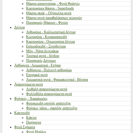
Θάμνοι μπορντούρας - Φυτά Φράχτες
Καρποφόροι θάμνοι - Superfoods
Θάμνοι σκιάς - Οξύφυλλα φυτά
Θάμνοι φυτά παραθαλάσσιων περιοχών
Προσφορές Θάμνων - Φυτών
Δέντρα
Ανθοφόρα - Καλλωπιστικά δέντρα
Κωνοφόρα - Κυπαρισσοειδή
Καρποφόρα - Οπωροφόρα δέντρα
Εσπεριδοειδή - Ξυνόδεντρα
Μίνι - Νάνα δεντράκια
Τροπικά φυτά - δένδρα
Προσφορές Δέντρων
Ανθόφυτα - Αρωματικά - Ετήσια
Ανθόφυτα - Πολυετή ανθοφόρα
Εποχιακά φυτά
Αρωματικά φυτά - Φαρμακευτικά - Βότανα
Αναρριχώμενα φυτά
Αειθαλή αναρριχώμενα φυτά
Φυλλοβόλα αναρριχώμενα φυτά
Φοίνικες - Χαμαίρωπες
Φοινικοειδή υψηλής ανάπτυξης
Φοίνικες νάνοι - χαμηλής ανάπτυξης
Κακτοειδή
Κάκτοι
Παχύφυτα
Φυτά Σχήματα
Φυτά Μπάλες