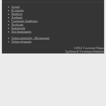
Αρχική
Η εταιρεία
Προϊόντα
Χονδρική
Γεωπονικές Συμβουλές
Τα νέα μας
Επικοινωνία
Που βρισκόμαστε
Τρόποι αποστολής - Μεταφορικά
Τρόποι πληρωμής
©2014 Γεωπονικό Πάρκο
Σχεδίαση & Υλοποίηση DataQube