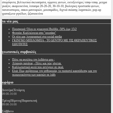
σπορόφυτα, βελτιωτικα σκευασματα, ορμονες φυτων, εκτοξευτηρες τσαφ-τσαφ, μειγμα
γκαζον, ακαρεοκτόνα, λιπασμα 20-20-20, 30-10-10, βιολογικη προστασία φυτων,
πατατοσπορος, σακοι μανιταριών, μουσαμάδες, διχτυά σκίασης λαχανικών, pop-up
γραναζωτα γηπέδων, ζιζανιοκτόνα
τα
νέα μας
Προσφορά: Όλοι οι χειμερινοί Βολβόι -50% έως 15/2
Φειγιόα: Καλλιέργεια απο ''χρυσάφι''
Oι νέοι μας λογαριασμοί στα social media
ΓΚΙΝΓΚΟ ΜΠΙΛΟΜΠΑ - ΤΟ ΔΕΝΤΡΟ ΜΕ ΤΙΣ ΘΕΡΑΠΕΥΤΙΚΕΣ
ΙΔΙΟΤΗΤΕΣ
γεωπονικές
συμβουλές
Πότε να φυτέψω την λεβάντα μου ;
Λίπανση πατάτας - Πότε και πώς γίνεται.
Καλλωπιστικά φυτά που αντέχουν σε σκιά.
Ελιά: Πως αυξάνουμε την ανθοφορία, το ποσοστό καρπόδεσης και την
περιεκτικότητα των καρπών σε λάδι
ωράριο
Δευτέρα|Τετάρτη
09:00-16:00
Τρίτη|Πέμπτη|Παρασκευή
09:00-16:00
Σάββατο