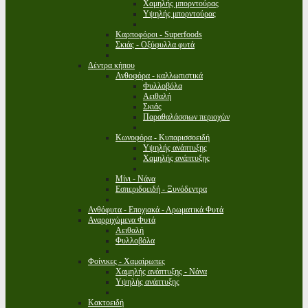
Χαμηλής μπορντούρας
Υψηλής μπορντούρας
Καρποφόροι - Superfoods
Σκιάς - Οξύφυλλα φυτά
Δέντρα κήπου
Ανθοφόρα - καλλωπιστικά
Φυλλοβόλα
Αειθαλή
Σκιάς
Παραθαλάσσιων περιοχών
Κωνοφόρα - Κυπαρισσοειδή
Υψηλής ανάπτυξης
Χαμηλής ανάπτυξης
Μίνι - Νάνα
Εσπεριδοειδή - Ξυνόδεντρα
Ανθόφυτα - Εποχιακά - Αρωματικά Φυτά
Αναρριχώμενα Φυτά
Αειθαλή
Φυλλοβόλα
Φοίνικες - Χαμαίρωπες
Χαμηλής ανάπτυξης - Νάνα
Υψηλής ανάπτυξης
Κακτοειδή