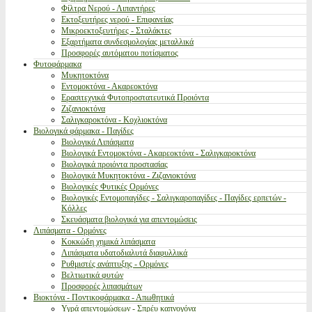
Φίλτρα Νερού - Λιπαντήρες
Εκτοξευτήρες νερού - Επιφανείας
Μικροεκτοξευτήρες - Σταλάκτες
Εξαρτήματα συνδεσμολογίας μεταλλικά
Προσφορές αυτόματου ποτίσματος
Φυτοφάρμακα
Μυκητοκτόνα
Εντομοκτόνα - Ακαρεοκτόνα
Ερασιτεχνικά Φυτοπροστατευτικά Προιόντα
Ζιζανιοκτόνα
Σαλιγκαροκτόνα - Κοχλιοκτόνα
Βιολογικά φάρμακα - Παγίδες
Βιολογικά Λιπάσματα
Βιολογικά Εντομοκτόνα - Ακαρεοκτόνα - Σαλιγκαροκτόνα
Βιολογικά προιόντα προστασίας
Βιολογικά Μυκητοκτόνα - Ζιζανιοκτόνα
Βιολογικές Φυτικές Ορμόνες
Βιολογικές Εντομοπαγίδες - Σαλιγκαροπαγίδες - Παγίδες ερπετών -
Κόλλες
Σκευάσματα βιολογικά για απεντομώσεις
Λιπάσματα - Ορμόνες
Κοκκώδη χημικά λιπάσματα
Λιπάσματα υδατοδιαλυτά διαφυλλικά
Ρυθμιστές ανάπτυξης - Ορμόνες
Βελτιωτικά φυτών
Προσφορές λιπασμάτων
Βιοκτόνα - Ποντικοφάρμακα - Απωθητικά
Υγρά απεντομώσεων - Σπρέυ καπνογόνα