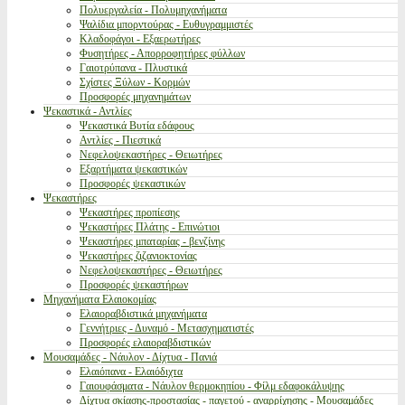
Πολυεργαλεία - Πολυμηχανήματα
Ψαλίδια μπορντούρας - Ευθυγραμμιστές
Κλαδοφάγοι - Εξαερωτήρες
Φυσητήρες - Απορροφητήρες φύλλων
Γαιοτρύπανα - Πλυστικά
Σχίστες Ξύλων - Κορμών
Προσφορές μηχανημάτων
Ψεκαστικά - Αντλίες
Ψεκαστικά Βυτία εδάφους
Αντλίες - Πιεστικά
Νεφελοψεκαστήρες - Θειωτήρες
Εξαρτήματα ψεκαστικών
Προσφορές ψεκαστικών
Ψεκαστήρες
Ψεκαστήρες προπίεσης
Ψεκαστήρες Πλάτης - Επινώτιοι
Ψεκαστήρες μπαταρίας - βενζίνης
Ψεκαστήρες ζιζανιοκτονίας
Νεφελοψεκαστήρες - Θειωτήρες
Προσφορές ψεκαστήρων
Μηχανήματα Ελαιοκομίας
Ελαιοραβδιστικά μηχανήματα
Γεννήτριες - Δυναμό - Μετασχηματιστές
Προσφορές ελαιοραβδιστικών
Μουσαμάδες - Νάυλον - Δίχτυα - Πανιά
Ελαιόπανα - Ελαιόδιχτα
Γαιουφάσματα - Νάυλον θερμοκηπίου - Φίλμ εδαφοκάλυψης
Δίχτυα σκίασης-προστασίας - παγετού - αναρρίχησης - Μουσαμάδες